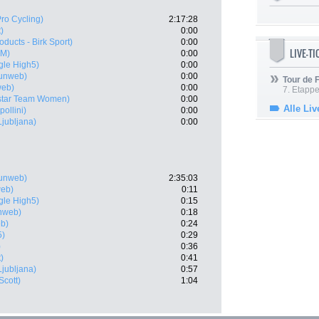
ro Cycling)
2:17:28
)
0:00
ducts - Birk Sport)
0:00
LIVE-T
BM)
0:00
gle High5)
0:00
unweb)
0:00
Tour de
web)
0:00
7. Etappe
star Team Women)
0:00
Alle Liv
pollini)
0:00
Ljubljana)
0:00
unweb)
2:35:03
eb)
0:11
gle High5)
0:15
nweb)
0:18
b)
0:24
5)
0:29
)
0:36
)
0:41
Ljubljana)
0:57
Scott)
1:04