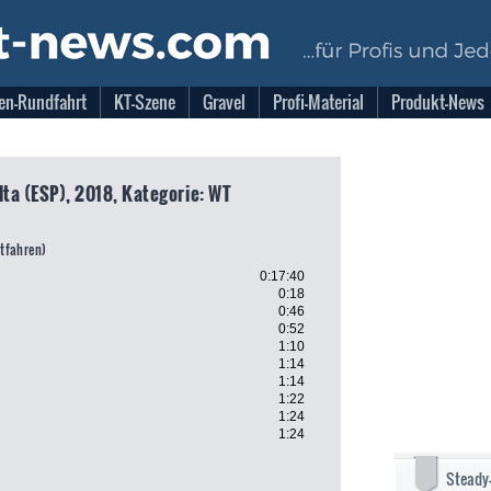
en-Rundfahrt
KT-Szene
Gravel
Profi-Material
Produkt-News
lta (ESP), 2018, Kategorie: WT
itfahren)
0:17:40
0:18
0:46
0:52
1:10
1:14
1:14
1:22
1:24
1:24
Steady