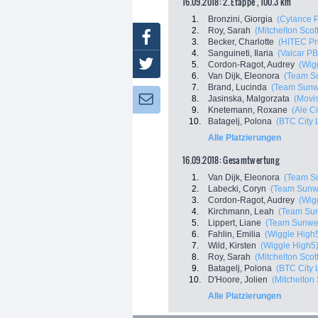
16.09.2018: 2. Etappe , 100.3 km
1.
Bronzini, Giorgia
(Cylance P
2.
Roy, Sarah
(Mitchelton Scott
Facebook
3.
Becker, Charlotte
(HITEC Pro
4.
Sanguineti, Ilaria
(Valcar P
Twitter
5.
Cordon-Ragot, Audrey
(Wig
6.
Van Dijk, Eleonora
(Team S
7.
Brand, Lucinda
(Team Sun
8.
Jasinska, Malgorzata
(Movi
Newsletter:
9.
Knetemann, Roxane
(Ale Ci
10.
Batagelj, Polona
(BTC City 
Alle Platzierungen
16.09.2018: Gesamtwertung
1.
Van Dijk, Eleonora
(Team S
2.
Labecki, Coryn
(Team Sunw
3.
Cordon-Ragot, Audrey
(Wig
4.
Kirchmann, Leah
(Team Su
5.
Lippert, Liane
(Team Sunwe
6.
Fahlin, Emilia
(Wiggle High
7.
Wild, Kirsten
(Wiggle High5
8.
Roy, Sarah
(Mitchelton Scott
9.
Batagelj, Polona
(BTC City 
10.
D'Hoore, Jolien
(Mitchelton 
Alle Platzierungen