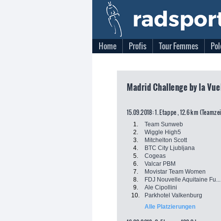
Home
Profis
Tour Femmes
Pol
Madrid Challenge by la Vue
15.09.2018: 1. Etappe , 12.6 km (Teamze
1.
Team Sunweb
2.
Wiggle High5
3.
Mitchelton Scott
4.
BTC City Ljubljana
5.
Cogeas
6.
Valcar PBM
7.
Movistar Team Women
8.
FDJ Nouvelle Aquitaine Fu...
9.
Ale Cipollini
10.
Parkhotel Valkenburg
Alle Platzierungen