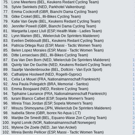
75.
Lone Meertens (BEL, Keukens Redant Cycling Team)
76.
Sylvie Swinkels (NED, Parkhotel Valkenburg)
77.
Emma Cockcroft (GBR, Bianchi Dama Cycling Team)
78.
Gilke Croket (BEL, Illi-Bikes Cycling Team)
79.
Katie Van Geyte (BEL, Keukens Redant Cycling Team)
80.
Jennifer Powell (GBR, Bianchi Dama Cycling Team)
81.
Margarita Lopez Llull (ESP, Health Mate - Ladies Team)
82.
Lynn Marien (BEL, Wielerclub De Sprinters Malderen)
83.
Evelien Debboudt (BEL, Keukens Redant Cycling Team)
84.
Patricia Ortega Ruiz (ESP, Massi - Tactic Women Team)
85.
Belen Lopez Morales (ESP, Massi - Tactic Women Team)
86.
Ditte Lenseclaes (BEL, Illi-Bikes Cycling Team)
87.
Eva Van Den Born (NED, Wielerclub De Sprinters Malderen)
1
88.
Quinty Van De Guchte (NED, Keukens Redant Cycling Team)
1
89.
Saartje Vandenbroucke (BEL, Doltcini - Van Eyck Sport)
1
90.
Cathalijne Hoolwerf (NED, Rogelli-Gyproc)
1
91.
Celia Le Mouel (FRA, Nationalmannschaft Frankreich)
1
92.
Ana Paula Polegatch (BRA, Memorial - Santos)
1
93.
Emma Boogaard (NED, Restore Cycling Team)
1
94.
Typhaine Laurance (FRA, Nationalmannschaft Frankreich)
1
95.
Iurani Blanco Calbet (ESP, Sopela Women's Team)
1
96.
Mireia Trias Jordan (ESP, Sopela Women's Team)
1
97.
Misuzu Shimoyama (JPN, Wielerclub De Sprinters Malderen)
1
98.
Isabella Stone (GBR, Isorex No Aqua LCT)
1
99.
Marijke De Smedt (BEL, Equano-Wase Zon Cycling Team)
2
100.
Ingrid Lorvik (NOR, Nationalmannschaft Norwegen)
2
101.
Mylene De Zoete (NED, Jan Van Arckel)
2
102.
Mireia Benito Pellicer (ESP, Massi - Tactic Women Team)
2