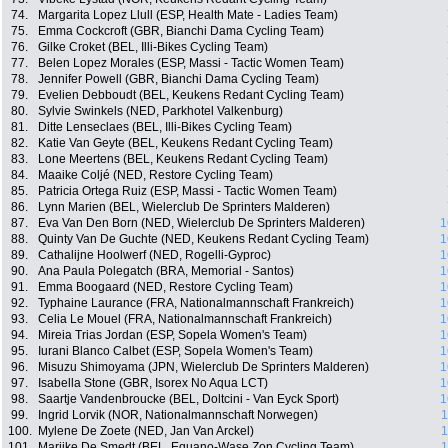
74.
Margarita Lopez Llull (ESP, Health Mate - Ladies Team)
75.
Emma Cockcroft (GBR, Bianchi Dama Cycling Team)
76.
Gilke Croket (BEL, Illi-Bikes Cycling Team)
77.
Belen Lopez Morales (ESP, Massi - Tactic Women Team)
78.
Jennifer Powell (GBR, Bianchi Dama Cycling Team)
79.
Evelien Debboudt (BEL, Keukens Redant Cycling Team)
80.
Sylvie Swinkels (NED, Parkhotel Valkenburg)
81.
Ditte Lenseclaes (BEL, Illi-Bikes Cycling Team)
82.
Katie Van Geyte (BEL, Keukens Redant Cycling Team)
83.
Lone Meertens (BEL, Keukens Redant Cycling Team)
84.
Maaike Coljé (NED, Restore Cycling Team)
85.
Patricia Ortega Ruiz (ESP, Massi - Tactic Women Team)
86.
Lynn Marien (BEL, Wielerclub De Sprinters Malderen)
87.
Eva Van Den Born (NED, Wielerclub De Sprinters Malderen)
1
88.
Quinty Van De Guchte (NED, Keukens Redant Cycling Team)
1
89.
Cathalijne Hoolwerf (NED, Rogelli-Gyproc)
1
90.
Ana Paula Polegatch (BRA, Memorial - Santos)
1
91.
Emma Boogaard (NED, Restore Cycling Team)
1
92.
Typhaine Laurance (FRA, Nationalmannschaft Frankreich)
1
93.
Celia Le Mouel (FRA, Nationalmannschaft Frankreich)
1
94.
Mireia Trias Jordan (ESP, Sopela Women's Team)
1
95.
Iurani Blanco Calbet (ESP, Sopela Women's Team)
1
96.
Misuzu Shimoyama (JPN, Wielerclub De Sprinters Malderen)
1
97.
Isabella Stone (GBR, Isorex No Aqua LCT)
1
98.
Saartje Vandenbroucke (BEL, Doltcini - Van Eyck Sport)
1
99.
Ingrid Lorvik (NOR, Nationalmannschaft Norwegen)
1
100.
Mylene De Zoete (NED, Jan Van Arckel)
1
101.
Marijke De Smedt (BEL, Equano-Wase Zon Cycling Team)
1