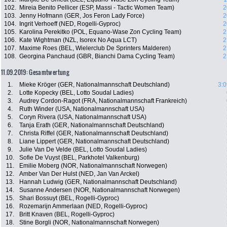
102.
Mireia Benito Pellicer (ESP, Massi - Tactic Women Team)
2
103.
Jenny Hofmann (GER, Jos Feron Lady Force)
2
104.
Ingrit Verhoeff (NED, Rogelli-Gyproc)
2
105.
Karolina Perekitko (POL, Equano-Wase Zon Cycling Team)
2
106.
Kate Wightman (NZL, Isorex No Aqua LCT)
2
107.
Maxime Roes (BEL, Wielerclub De Sprinters Malderen)
2
108.
Georgina Panchaud (GBR, Bianchi Dama Cycling Team)
2
11.09.2019: Gesamtwertung
1.
Mieke Kröger (GER, Nationalmannschaft Deutschland)
3:0
2.
Lotte Kopecky (BEL, Lotto Soudal Ladies)
3.
Audrey Cordon-Ragot (FRA, Nationalmannschaft Frankreich)
4.
Ruth Winder (USA, Nationalmannschaft USA)
5.
Coryn Rivera (USA, Nationalmannschaft USA)
6.
Tanja Erath (GER, Nationalmannschaft Deutschland)
7.
Christa Riffel (GER, Nationalmannschaft Deutschland)
8.
Liane Lippert (GER, Nationalmannschaft Deutschland)
9.
Julie Van De Velde (BEL, Lotto Soudal Ladies)
10.
Sofie De Vuyst (BEL, Parkhotel Valkenburg)
11.
Emilie Moberg (NOR, Nationalmannschaft Norwegen)
12.
Amber Van Der Hulst (NED, Jan Van Arckel)
13.
Hannah Ludwig (GER, Nationalmannschaft Deutschland)
14.
Susanne Andersen (NOR, Nationalmannschaft Norwegen)
15.
Shari Bossuyt (BEL, Rogelli-Gyproc)
16.
Rozemarijn Ammerlaan (NED, Rogelli-Gyproc)
17.
Britt Knaven (BEL, Rogelli-Gyproc)
18.
Stine Borgli (NOR, Nationalmannschaft Norwegen)