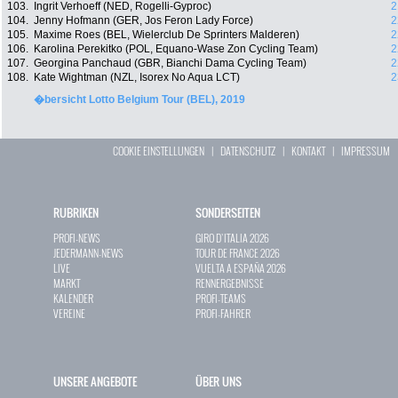
103.
Ingrit Verhoeff (NED, Rogelli-Gyproc)
2
104.
Jenny Hofmann (GER, Jos Feron Lady Force)
2
105.
Maxime Roes (BEL, Wielerclub De Sprinters Malderen)
2
106.
Karolina Perekitko (POL, Equano-Wase Zon Cycling Team)
2
107.
Georgina Panchaud (GBR, Bianchi Dama Cycling Team)
2
108.
Kate Wightman (NZL, Isorex No Aqua LCT)
2
�bersicht Lotto Belgium Tour (BEL), 2019
COOKIE EINSTELLUNGEN
|
DATENSCHUTZ
|
KONTAKT
|
IMPRESSUM
RUBRIKEN
SONDERSEITEN
PROFI-NEWS
GIRO D`ITALIA 2026
JEDERMANN-NEWS
TOUR DE FRANCE 2026
LIVE
VUELTA A ESPAÑA 2026
MARKT
RENNERGEBNISSE
KALENDER
PROFI-TEAMS
VEREINE
PROFI-FAHRER
UNSERE ANGEBOTE
ÜBER UNS