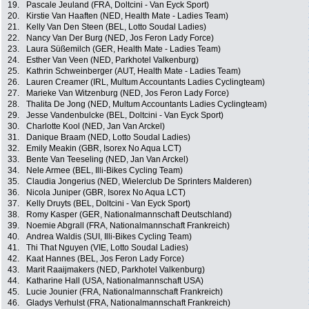
19.
Pascale Jeuland (FRA, Doltcini - Van Eyck Sport)
20.
Kirstie Van Haaften (NED, Health Mate - Ladies Team)
21.
Kelly Van Den Steen (BEL, Lotto Soudal Ladies)
22.
Nancy Van Der Burg (NED, Jos Feron Lady Force)
23.
Laura Süßemilch (GER, Health Mate - Ladies Team)
24.
Esther Van Veen (NED, Parkhotel Valkenburg)
25.
Kathrin Schweinberger (AUT, Health Mate - Ladies Team)
26.
Lauren Creamer (IRL, Multum Accountants Ladies Cyclingteam)
27.
Marieke Van Witzenburg (NED, Jos Feron Lady Force)
28.
Thalita De Jong (NED, Multum Accountants Ladies Cyclingteam)
29.
Jesse Vandenbulcke (BEL, Doltcini - Van Eyck Sport)
30.
Charlotte Kool (NED, Jan Van Arckel)
31.
Danique Braam (NED, Lotto Soudal Ladies)
32.
Emily Meakin (GBR, Isorex No Aqua LCT)
33.
Bente Van Teeseling (NED, Jan Van Arckel)
34.
Nele Armee (BEL, Illi-Bikes Cycling Team)
35.
Claudia Jongerius (NED, Wielerclub De Sprinters Malderen)
36.
Nicola Juniper (GBR, Isorex No Aqua LCT)
37.
Kelly Druyts (BEL, Doltcini - Van Eyck Sport)
38.
Romy Kasper (GER, Nationalmannschaft Deutschland)
39.
Noemie Abgrall (FRA, Nationalmannschaft Frankreich)
40.
Andrea Waldis (SUI, Illi-Bikes Cycling Team)
41.
Thi That Nguyen (VIE, Lotto Soudal Ladies)
42.
Kaat Hannes (BEL, Jos Feron Lady Force)
43.
Marit Raaijmakers (NED, Parkhotel Valkenburg)
44.
Katharine Hall (USA, Nationalmannschaft USA)
45.
Lucie Jounier (FRA, Nationalmannschaft Frankreich)
46.
Gladys Verhulst (FRA, Nationalmannschaft Frankreich)