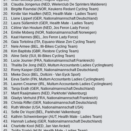
18.
Claudia Jongerius (NED, Wielerclub De Sprinters Malderen)
19.
Birgitte Ravndal (NOR, Keukens Redant Cycling Team)
20.
Kirstie Van Haaften (NED, Health Mate - Ladies Team)
21.
Liane Lippert (GER, Nationalmannschaft Deutschland)
22.
Laura Süßemilch (GER, Health Mate - Ladies Team)
23.
Céline Van Houtum (NED, Jos Feron Lady Force)
24.
Emilie Moberg (NOR, Nationalmannschaft Norwegen)
25.
Kaat Hannes (BEL, Jos Feron Lady Force)
26.
Gaia Tortolina (ITA, Equano-Wase Zon Cycling Team)
27.
Nele Armee (BEL, Illi-Bikes Cycling Team)
28.
Kim Baptista (GBR, Restore Cycling Team)
29.
Aline Seitz (SUI, Illi-Bikes Cycling Team)
30.
Lucie Jounier (FRA, Nationalmannschaft Frankreich)
31.
Thalita De Jong (NED, Multum Accountants Ladies Cyclingteam)
32.
Romy Kasper (GER, Nationalmannschaft Deutschland)
33.
Mieke Docx (BEL, Doltcini - Van Eyck Sport)
34.
Eeva Sarlin (FIN, Multum Accountants Ladies Cyclingteam)
35.
Lauren Creamer (IRL, Multum Accountants Ladies Cyclingteam)
36.
Tanja Erath (GER, Nationalmannschaft Deutschland)
37.
Marit Raaijmakers (NED, Parkhotel Valkenburg)
38.
Gladys Verhulst (FRA, Nationalmannschaft Frankreich)
39.
Christa Riffel (GER, Nationalmannschaft Deutschland)
40.
Ruth Winder (USA, Nationalmannschaft USA)
41.
Sofie De Vuyst (BEL, Parkhotel Valkenburg)
42.
Kathrin Schweinberger (AUT, Health Mate - Ladies Team)
43.
Hannah Ludwig (GER, Nationalmannschaft Deutschland)
44.
Charlotte Kool (NED, Jan Van Arckel)
45.
Zsófia Szabó (HUN, Health Mate - Ladies Team)