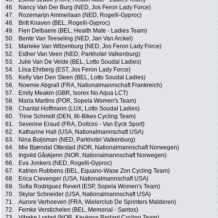
46.
Nancy Van Der Burg (NED, Jos Feron Lady Force)
47.
Rozemarijn Ammerlaan (NED, Rogelli-Gyproc)
48.
Britt Knaven (BEL, Rogelli-Gyproc)
49.
Fien Delbaere (BEL, Health Mate - Ladies Team)
50.
Bente Van Teeseling (NED, Jan Van Arckel)
51.
Marieke Van Witzenburg (NED, Jos Feron Lady Force)
52.
Esther Van Veen (NED, Parkhotel Valkenburg)
53.
Julie Van De Velde (BEL, Lotto Soudal Ladies)
54.
Liisa Ehrberg (EST, Jos Feron Lady Force)
55.
Kelly Van Den Steen (BEL, Lotto Soudal Ladies)
56.
Noemie Abgrall (FRA, Nationalmannschaft Frankreich)
57.
Emily Meakin (GBR, Isorex No Aqua LCT)
58.
Maria Martins (POR, Sopela Women's Team)
59.
Chantal Hoffmann (LUX, Lotto Soudal Ladies)
60.
Trine Schmidt (DEN, Illi-Bikes Cycling Team)
61.
Severine Eraud (FRA, Doltcini - Van Eyck Sport)
62.
Katharine Hall (USA, Nationalmannschaft USA)
63.
Nina Buijsman (NED, Parkhotel Valkenburg)
64.
Mie Bjørndal Ottestad (NOR, Nationalmannschaft Norwegen)
65.
Ingvild Gåskjenn (NOR, Nationalmannschaft Norwegen)
66.
Eva Jonkers (NED, Rogelli-Gyproc)
67.
Katrien Rubbens (BEL, Equano-Wase Zon Cycling Team)
68.
Erica Clevenger (USA, Nationalmannschaft USA)
69.
Sofia Rodriguez Revert (ESP, Sopela Women's Team)
70.
Skylar Schneider (USA, Nationalmannschaft USA)
71.
Aurore Verhoeven (FRA, Wielerclub De Sprinters Malderen)
72.
Femke Verstichelen (BEL, Memorial - Santos)
73.
Vibeke Lystad (NOR, Keukens Redant Cycling Team)