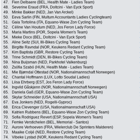
47.
Fien Delbaere (BEL, Health Mate - Ladies Team)
48.
Severine Eraud (FRA, Doltcini - Van Eyck Sport)
49.
Minke Bakker (NED, Jan Van Arckel)
50.
Eeva Sarlin (FIN, Multum Accountants Ladies Cyclingteam)
51.
Gaia Tortolina (ITA, Equano-Wase Zon Cycling Team)
52.
Céline Van Houtum (NED, Jos Feron Lady Force)
53.
Maria Martins (POR, Sopela Women's Team)
54.
Mieke Docx (BEL, Doltcini - Van Eyck Sport)
55.
Aline Seitz (SUI, Illi-Bikes Cycling Team)
56.
Birgitte Ravndal (NOR, Keukens Redant Cycling Team)
57.
Kim Baptista (GBR, Restore Cycling Team)
58.
Trine Schmidt (DEN, Illi-Bikes Cycling Team)
59.
Nina Buijsman (NED, Parkhotel Valkenburg)
60.
Zsófia Szabó (HUN, Health Mate - Ladies Team)
61.
Mie Bjørndal Ottestad (NOR, Nationalmannschaft Norwegen)
62.
Chantal Hoffmann (LUX, Lotto Soudal Ladies)
63.
Liisa Ehrberg (EST, Jos Feron Lady Force)
64.
Ingvild Gåskjenn (NOR, Nationalmannschaft Norwegen)
65.
Daniela Gaß (GER, Equano-Wase Zon Cycling Team)
66.
Skylar Schneider (USA, Nationalmannschaft USA)
67.
Eva Jonkers (NED, Rogelli-Gyproc)
68.
Erica Clevenger (USA, Nationalmannschaft USA)
69.
Katrien Rubbens (BEL, Equano-Wase Zon Cycling Team)
70.
Sofia Rodriguez Revert (ESP, Sopela Women's Team)
71.
Femke Verstichelen (BEL, Memorial - Santos)
72.
Aurore Verhoeven (FRA, Wielerclub De Sprinters Malderen)
73.
Maaike Coljé (NED, Restore Cycling Team)
74.
Vibeke Lystad (NOR, Keukens Redant Cycling Team)