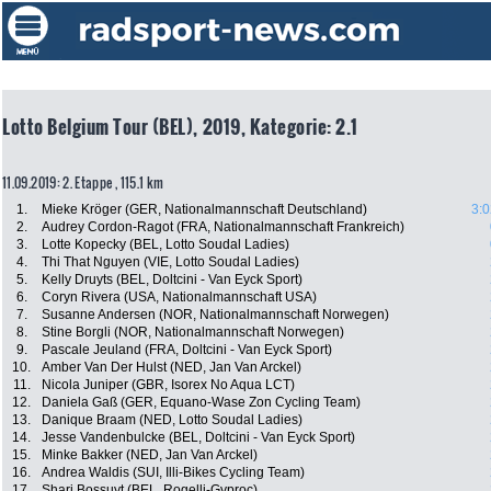
Lotto Belgium Tour (BEL), 2019, Kategorie: 2.1
11.09.2019: 2. Etappe , 115.1 km
1.
Mieke Kröger (GER, Nationalmannschaft Deutschland)
3:0
2.
Audrey Cordon-Ragot (FRA, Nationalmannschaft Frankreich)
3.
Lotte Kopecky (BEL, Lotto Soudal Ladies)
4.
Thi That Nguyen (VIE, Lotto Soudal Ladies)
5.
Kelly Druyts (BEL, Doltcini - Van Eyck Sport)
6.
Coryn Rivera (USA, Nationalmannschaft USA)
7.
Susanne Andersen (NOR, Nationalmannschaft Norwegen)
8.
Stine Borgli (NOR, Nationalmannschaft Norwegen)
9.
Pascale Jeuland (FRA, Doltcini - Van Eyck Sport)
10.
Amber Van Der Hulst (NED, Jan Van Arckel)
11.
Nicola Juniper (GBR, Isorex No Aqua LCT)
12.
Daniela Gaß (GER, Equano-Wase Zon Cycling Team)
13.
Danique Braam (NED, Lotto Soudal Ladies)
14.
Jesse Vandenbulcke (BEL, Doltcini - Van Eyck Sport)
15.
Minke Bakker (NED, Jan Van Arckel)
16.
Andrea Waldis (SUI, Illi-Bikes Cycling Team)
17.
Shari Bossuyt (BEL, Rogelli-Gyproc)