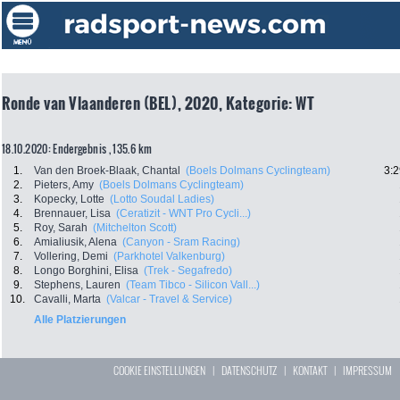
Ronde van Vlaanderen (BEL), 2020, Kategorie: WT
18.10.2020: Endergebnis , 135.6 km
1.
Van den Broek-Blaak, Chantal
(Boels Dolmans Cyclingteam)
3:2
2.
Pieters, Amy
(Boels Dolmans Cyclingteam)
3.
Kopecky, Lotte
(Lotto Soudal Ladies)
4.
Brennauer, Lisa
(Ceratizit - WNT Pro Cycli...)
5.
Roy, Sarah
(Mitchelton Scott)
6.
Amialiusik, Alena
(Canyon - Sram Racing)
7.
Vollering, Demi
(Parkhotel Valkenburg)
8.
Longo Borghini, Elisa
(Trek - Segafredo)
9.
Stephens, Lauren
(Team Tibco - Silicon Vall...)
10.
Cavalli, Marta
(Valcar - Travel & Service)
Alle Platzierungen
COOKIE EINSTELLUNGEN
|
DATENSCHUTZ
|
KONTAKT
|
IMPRESSUM