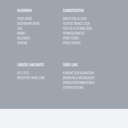
RUBRIKEN
SONDERSEITEN
PROFI-NEWS
GIRO D`ITALIA 2026
JEDERMANN-NEWS
TOUR DE FRANCE 2026
LIVE
VUELTA A ESPAÑA 2026
MARKT
RENNERGEBNISSE
KALENDER
PROFI-TEAMS
VEREINE
PROFI-FAHRER
UNSERE ANGEBOTE
ÜBER UNS
RSS-FEED
KONTAKT ZUR REDAKTION
RADSPORT-NEWS.COM
WERBUNG & MEDIADATEN
PRODUKTINFORMATIONEN
ETHIKRICHTLINIE