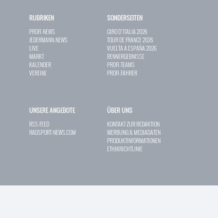
RUBRIKEN
SONDERSEITEN
PROFI-NEWS
GIRO D`ITALIA 2026
JEDERMANN-NEWS
TOUR DE FRANCE 2026
LIVE
VUELTA A ESPAÑA 2026
MARKT
RENNERGEBNISSE
KALENDER
PROFI-TEAMS
VEREINE
PROFI-FAHRER
UNSERE ANGEBOTE
ÜBER UNS
RSS-FEED
KONTAKT ZUR REDAKTION
RADSPORT-NEWS.COM
WERBUNG & MEDIADATEN
PRODUKTINFORMATIONEN
ETHIKRICHTLINIE