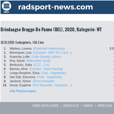
Driedaagse Brugge-De Panne (BEL), 2020, Kategorie: WT
20.10.2020: Endergebnis , 156.3 km
1.
Wiebes, Lorena
(Parkhotel Valkenburg)
3:3
2.
Brennauer, Lisa
(Ceratizit - WNT Pro Cycli...)
3.
Kopecky, Lotte
(Lotto Soudal Ladies)
4.
Roy, Sarah
(Mitchelton Scott)
5.
Bertizzolo, Sofia
(CCC - Liv)
6.
Barnes, Alice
(Canyon - Sram Racing)
7.
Longo Borghini, Elisa
(Trek - Segafredo)
8.
Van Dijk, Eleonora
(Trek - Segafredo)
9.
Jackson, Alison
(Team Sunweb)
10.
Duval, Eugénie
(FDJ Nouvelle - Aquitaine ...)
Alle Platzierungen
COOKIE EINSTELLUNGEN
|
DATENSCHUTZ
|
KONTAKT
|
IMPRESSUM