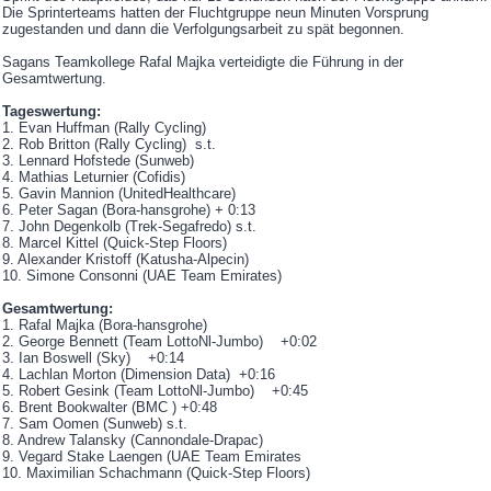
Die Sprinterteams hatten der Fluchtgruppe neun Minuten Vorsprung
zugestanden und dann die Verfolgungsarbeit zu spät begonnen.
Sagans Teamkollege Rafal Majka verteidigte die Führung in der
Gesamtwertung.
Tageswertung:
1. Evan Huffman (Rally Cycling)
2. Rob Britton (Rally Cycling) s.t.
3. Lennard Hofstede (Sunweb)
4. Mathias Leturnier (Cofidis)
5. Gavin Mannion (UnitedHealthcare)
6. Peter Sagan (Bora-hansgrohe) + 0:13
7. John Degenkolb (Trek-Segafredo) s.t.
8. Marcel Kittel (Quick-Step Floors)
9. Alexander Kristoff (Katusha-Alpecin)
10. Simone Consonni (UAE Team Emirates)
Gesamtwertung:
1. Rafal Majka (Bora-hansgrohe)
2. George Bennett (Team LottoNl-Jumbo) +0:02
3. Ian Boswell (Sky) +0:14
4. Lachlan Morton (Dimension Data) +0:16
5. Robert Gesink (Team LottoNl-Jumbo) +0:45
6. Brent Bookwalter (BMC ) +0:48
7. Sam Oomen (Sunweb) s.t.
8. Andrew Talansky (Cannondale-Drapac)
9. Vegard Stake Laengen (UAE Team Emirates
10. Maximilian Schachmann (Quick-Step Floors)