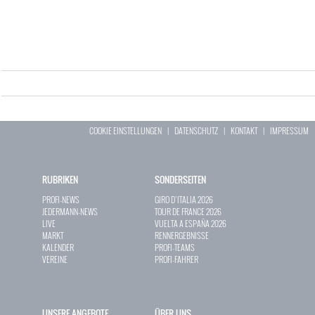
COOKIE EINSTELLUNGEN
|
DATENSCHUTZ
|
KONTAKT
|
IMPRESSUM
RUBRIKEN
SONDERSEITEN
PROFI-NEWS
GIRO D`ITALIA 2026
JEDERMANN-NEWS
TOUR DE FRANCE 2026
LIVE
VUELTA A ESPAÑA 2026
MARKT
RENNERGEBNISSE
KALENDER
PROFI-TEAMS
VEREINE
PROFI-FAHRER
UNSERE ANGEBOTE
ÜBER UNS