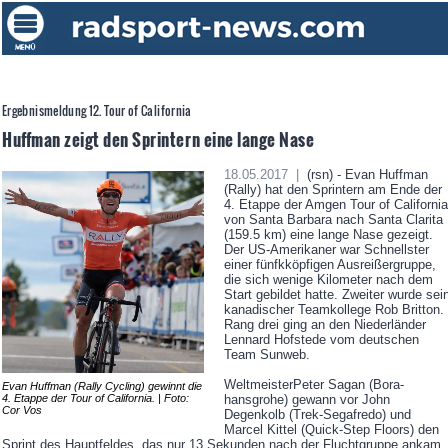
Ergebnismeldung 12. Tour of California
Huffman zeigt den Sprintern eine lange Nase
18.05.2017 |
(rsn) - Evan Huffman
(Rally) hat den Sprintern am Ende der
4. Etappe der Amgen Tour of California
von Santa Barbara nach Santa Clarita
(159.5 km) eine lange Nase gezeigt.
Der US-Amerikaner war Schnellster
einer fünfkköpfigen Ausreißergruppe,
die sich wenige Kilometer nach dem
Start gebildet hatte. Zweiter wurde sei
kanadischer Teamkollege Rob Britton.
Rang drei ging an den Niederländer
Lennard Hofstede vom deutschen
Team Sunweb.
WeltmeisterPeter Sagan (Bora-
Evan Huffman (Rally Cycling) gewinnt die
4. Etappe der Tour of California. | Foto:
hansgrohe) gewann vor John
Cor Vos
Degenkolb (Trek-Segafredo) und
Marcel Kittel (Quick-Step Floors) den
Sprint des Hauptfeldes, das nur 13 Sekunden nach der Fluchtgruppe ankam.