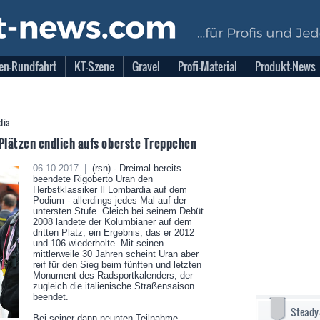
en-Rundfahrt
KT-Szene
Gravel
Profi-Material
Produkt-News
dia
 Plätzen endlich aufs oberste Treppchen
06.10.2017 |
(rsn) - Dreimal bereits
beendete Rigoberto Uran den
Herbstklassiker Il Lombardia auf dem
Podium - allerdings jedes Mal auf der
untersten Stufe. Gleich bei seinem Debüt
2008 landete der Kolumbianer auf dem
dritten Platz, ein Ergebnis, das er 2012
und 106 wiederholte. Mit seinen
mittlerweile 30 Jahren scheint Uran aber
reif für den Sieg beim fünften und letzten
Monument des Radsportkalenders, der
zugleich die italienische Straßensaison
beendet.
Steady
Bei seiner dann neunten Teilnahme