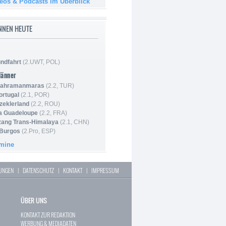
deos & Podcasts im Überblick
NNEN HEUTE
ndfahrt
(2.UWT, POL)
Männer
 Kahramanmaras
(2.2, TUR)
ortugal
(2.1, POR)
Szeklerland
(2.2, ROU)
la Guadeloupe
(2.2, FRA)
zang Trans-Himalaya
(2.1, CHN)
 Burgos
(2.Pro, ESP)
rmine
LUNGEN
|
DATENSCHUTZ
|
KONTAKT
|
IMPRESSUM
ÜBER UNS
KONTAKT ZUR REDAKTION
WERBUNG & MEDIADATEN