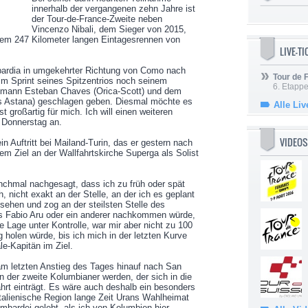
innerhalb der vergangenen zehn Jahre ist
der Tour-de-France-Zweite neben
Vincenzo Nibali, dem Sieger von 2015,
 dem 247 Kilometer langen Eintagesrennen von
LIVE-T
bardia in umgekehrter Richtung von Como nach
Tour de
im Sprint seines Spitzentrios noch seinem
6. Etapp
dsmann Esteban Chaves (Orica-Scott) und dem
ls Astana) geschlagen geben. Diesmal möchte es
Alle Liv
 großartig für mich. Ich will einen weiteren
m Donnerstag an.
VIDEOS
in Auftritt bei Mailand-Turin, das er gestern nach
em Ziel an der Wallfahrtskirche Superga als Solist
anchmal nachgesagt, dass ich zu früh oder spät
h, nicht exakt an der Stelle, an der ich es geplant
sehen und zog an der steilsten Stelle des
ss Fabio Aru oder ein anderer nachkommen würde,
e Lage unter Kontrolle, war mir aber nicht zu 100
 holen würde, bis ich mich in der letzten Kurve
e-Kapitän im Ziel.
 am letzten Anstieg des Tages hinauf nach San
n der zweite Kolumbianer werden, der sich in die
hrt einträgt. Es wäre auch deshalb ein besonders
ditalienische Region lange Zeit Urans Wahlheimat
ombardei gelebt, als ich von Kolumbien hier