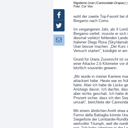
Rigoberto Uran (Cannondale-Drapac) |
Foto: Cor Vos
Facebook
wohl der zweite Top-Favorit bei
Bergamo nach Como.
Twitter
Im vergangenen Jahr, als Il Lom
Bergamo verlief, musste er sich 
diesmal verletzt fehlenden Lan
Newsletter:
Italiener Diego Rosa (Sky/dama
Uran besser machen. „Der Kurs ist
Versuch starten“, kündigte er a
Grund für Urans Zuversicht ist se
einer Attacke 2,6 Kilometer vor d
letztlich souverän gewann.
„Mir wurde in meiner Karriere m
attackiert habe. Heute war es frü
hatte. Aber ich habe de Lücke ge
Anstiegs davon. Ich dachte, da
aber nichts geschah. Ich hatte di
Prozent sicher, dass ich den Sieg
umsah“, berichtete der Cannondal
Mit einem ähnlichen Anritt etwa
Fermo della Battaglia könnte Ura
Siegerliste der Lombardei-Rundfa
wertvoller Triumph, weil die nor
war. “Ich habe jahrelang in der L