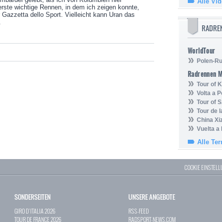
Alle Vi
ste wichtige Rennen, in dem ich zeigen konnte,
r Gazzetta dello Sport. Vielleicht kann Uran das
.
RADRE
WorldTour
Polen-Ru
Radrennen 
Tour of
Volta a P
Tour of 
Tour de 
China Xi
Vuelta a
Alle Te
COOKIE EINSTEL
SONDERSEITEN
UNSERE ANGEBOTE
GIRO D`ITALIA 2026
RSS-FEED
TOUR DE FRANCE 2026
RADSPORT-NEWS.COM