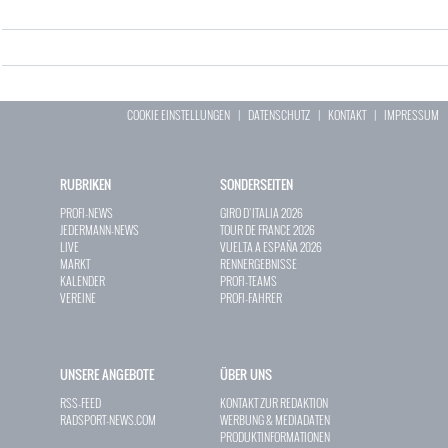
COOKIE EINSTELLUNGEN
|
DATENSCHUTZ
|
KONTAKT
|
IMPRESSUM
RUBRIKEN
SONDERSEITEN
PROFI-NEWS
GIRO D`ITALIA 2026
JEDERMANN-NEWS
TOUR DE FRANCE 2026
LIVE
VUELTA A ESPAÑA 2026
MARKT
RENNERGEBNISSE
KALENDER
PROFI-TEAMS
VEREINE
PROFI-FAHRER
UNSERE ANGEBOTE
ÜBER UNS
RSS-FEED
KONTAKT ZUR REDAKTION
RADSPORT-NEWS.COM
WERBUNG & MEDIADATEN
PRODUKTINFORMATIONEN