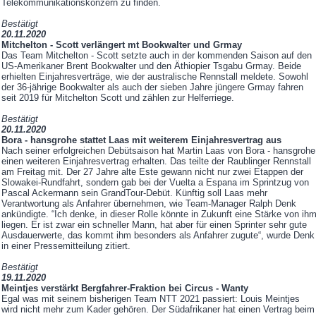
Telekommunikationskonzern zu finden.
Bestätigt
20.11.2020
Mitchelton - Scott verlängert mt Bookwalter und Grmay
Das Team Mitchelton - Scott setzte auch in der kommenden Saison auf den
US-Amerikaner Brent Bookwalter und den Äthiopier Tsgabu Grmay. Beide
erhielten Einjahresverträge, wie der australische Rennstall meldete. Sowohl
der 36-jährige Bookwalter als auch der sieben Jahre jüngere Grmay fahren
seit 2019 für Mitchelton Scott und zählen zur Helferriege.
Bestätigt
20.11.2020
Bora - hansgrohe stattet Laas mit weiterem Einjahresvertrag aus
Nach seiner erfolgreichen Debütsaison hat Martin Laas von Bora - hansgrohe
einen weiteren Einjahresvertrag erhalten. Das teilte der Raublinger Rennstall
am Freitag mit. Der 27 Jahre alte Este gewann nicht nur zwei Etappen der
Slowakei-Rundfahrt, sondern gab bei der Vuelta a Espana im Sprintzug von
Pascal Ackermann sein GrandTour-Debüt. Künftig soll Laas mehr
Verantwortung als Anfahrer übernehmen, wie Team-Manager Ralph Denk
ankündigte. “Ich denke, in dieser Rolle könnte in Zukunft eine Stärke von ih
liegen. Er ist zwar ein schneller Mann, hat aber für einen Sprinter sehr gute
Ausdauerwerte, das kommt ihm besonders als Anfahrer zugute“, wurde Denk
in einer Pressemitteilung zitiert.
Bestätigt
19.11.2020
Meintjes verstärkt Bergfahrer-Fraktion bei Circus - Wanty
Egal was mit seinem bisherigen Team NTT 2021 passiert: Louis Meintjes
wird nicht mehr zum Kader gehören. Der Südafrikaner hat einen Vertrag beim