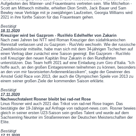
Aufgeboten des Männer- und Frauenteams vertreten sein. Wie Mitchelton -
Scott am Mittwoch mitteilte, erhielten Dion Smith, Jack Bauer und Sam
Bewley neue Verträge mit je zweijährigen Laufzeiten, Georgia Williams wird
2021 in ihre fünfte Saison für das Frauenteam gehen.
Bestätigt
18.11.2020
Kreuziger wird bei Gazprom - RusVelo Edelhelfer von Zakarin
Nach zwei Jahren bei NTT wird Roman Kreuziger den südafrikanischen
Rennstall verlassen und zu Gazprom - RusVelo wechseln. Wie der russische
Zweitdivisionär mitteilte, habe man sich mit dem 34-jährigen Tschechen auf
einen Vertrag über zunächst eine Saison geeinigt. Bei Gazprom - RusVelo
soll Kreuziger den neuen Kapitän Ilnur Zakarin in den Rundfahrten
unterstützen. Das Team hofft 2021 auf eine Einladung zum Giro d’Italia. “Ich
hoffe auch, an den großen Eintagesrennen teilnehmen zu können, besonders
an den von mir favorisierten Ardennenklassikern“, sagte der Gewinner des
Amstel Gold Race von 2013, der auch die Olympischen Spiele von 2013 zu
einem seiner großen Ziele der kommenden Saison erklärte.
Bestätigt
17.11.2020
Nachwuchstalent Rosner bleibt bei rad-net Rose
Linus Rosner wird auch 2021 das Trikot von rad-net Rose tragen. Das
bestätigte der 19-Jährige auf Anfrage von radsport-news.com. Rosner bewies
gleich in seiner ersten U23-Saison sein großes Talent und wurde auf dem
Sachsenring Neunter im Straßenrennen der Deutschen Meisterschaften der
Elite.
Bestätigt
17.11.2020