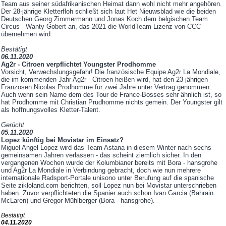
Team aus seiner südafrikanischen Heimat dann wohl nicht mehr angehören.
Der 28-jährige Kletterfloh schließt sich laut Het Nieuwsblad wie die beiden
Deutschen Georg Zimmermann und Jonas Koch dem belgischen Team
Circus - Wanty Gobert an, das 2021 die WorldTeam-Lizenz von CCC
übernehmen wird.
Bestätigt
06.11.2020
Ag2r - Citroen verpflichtet Youngster Prodhomme
Vorsicht, Verwechslungsgefahr! Die französische Equipe Ag2r La Mondiale,
die im kommenden Jahr Ag2r - Citroen heißen wird, hat den 23-jährigen
Franzosen Nicolas Prodhomme für zwei Jahre unter Vertrag genommen.
Auch wenn sein Name dem des Tour de France-Bosses sehr ähnlich ist, so
hat Prodhomme mit Christian Prudhomme nichts gemein. Der Youngster gilt
als hoffnungsvolles Kletter-Talent.
Gerücht
05.11.2020
Lopez künftig bei Movistar im Einsatz?
Miguel Angel Lopez wird das Team Astana in diesem Winter nach sechs
gemeinsamen Jahren verlassen - das scheint ziemlich sicher. In den
vergangenen Wochen wurde der Kolumbianer bereits mit Bora - hansgrohe
und Ag2r La Mondiale in Verbindung gebracht, doch wie nun mehrere
internationale Radsport-Portale unisono unter Berufung auf die spanische
Seite zikloland.com berichten, soll Lopez nun bei Movistar unterschrieben
haben. Zuvor verpflichteten die Spanier auch schon Ivan Garcia (Bahrain
McLaren) und Gregor Mühlberger (Bora - hansgrohe).
Bestätigt
04.11.2020