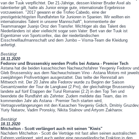
van der Tuuk verpflichtet. Der 21-Jährige, dessen kleiner Bruder Axel als
talentierter gilt, hatte als Junior einige gute, internationale Ergebnisse
vorzuweisen. "2017 gewann er die Trofeo Cabedo, eine der
prestigeträchtigsten Rundfahrten für Junioren in Spanien. Wir wollten ein
internationales Talent in unserer Mannschaft", kommentierte der
Teammanager Juanjo Oroz den Transfer. Wichtiger als das Talent des
Niederländers ist aber vielleicht sogar sein Vater: Bert van der Tuuk ist
Eigentümer von Sportconfex, das der niederländischen
Eisschnelllaufmannschaft und dem Jumbo – Visma-Team die Kleidung
anfertigt.
Bestätigt
18.11.2020
Fedorov und Brussenskiy werden Profis bei Astana - Premier Tech
Astana hat die beiden kasachischen Nachwuchsfahrer Yevgeniy Fedorov un
Gleb Brussenskiy aus dem Nachwuchsteam Vino - Astana Motors mit jeweil
zweijährigen Profiverträgen ausgestattet. Das teilte der Rennstall am
Mittwoch mit. Der 20 Jahre alte Fedorov wurde zu Beginn der Saison
Gesamtzweiter der Tour de Langkawi (2.Pro), der gleichaltrige Brussenskiy
landete auf fünf Etappen der Turul Romaniei (2.2) in den Top Ten und
beendete die Rundfahrt als Zehnter. Zudem meldete das Team, das im
kommenden Jahr als Astana - Premier Tech starten wird,
Vertragsverlängerungen mit den Kasachen Yevgeniy Gidich, Dmitriy Gruzdev
Yuriy Natarov, Vadim Pronskiy, Nikita Stalnov und Artyom Zakharov.
Bestätigt
18.11.2020
Mitchelton - Scott verlängert auch mit seinen "Kiwis"
Nachdem Mitchelton - Scott die Verträge mit fast allen seinen australischen
Fahrern verlängert, wird auch weiter eine neuseeländische Fraktion in den