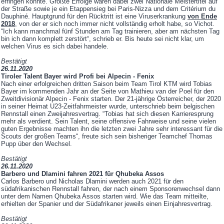
erringen konnte. Größte Erfolge waren dabei zwei Nationale Meistertitel auf
der Straße sowie je ein Etappensieg bei Paris-Nizza und dem Critérium du
Dauphiné. Hauptgrund für den Rücktritt ist eine Viruserkrankung
von Ende
2018
, von der er sich noch immer nicht vollständig erholt habe, so Vichot.
“Ich kann manchmal fünf Stunden am Tag trainieren, aber am nächsten Tag
bin ich dann komplett zerstört“, schrieb er. Bis heute sei nicht klar, um
welchen Virus es sich dabei handele.
Bestätigt
26.11.2020
Tiroler Talent Bayer wird Profi bei Alpecin - Fenix
Nach einer erfolgreichen dritten Saison beim Team Tirol KTM wird Tobias
Bayer im kommenden Jahr an der Seite von Mathieu van der Poel für den
Zweitdivisionär Alpecin - Fenix starten. Der 21-jährige Österreicher, der 2020
in seiner Heimat U23-Zeitfahrmeister wurde, unterschrieb beim belgischen
Rennstall einen Zweijahresvertrag. “Tobias hat sich diesen Karrieresprung
mehr als verdient. Sein Talent, seine offensive Fahrweise und seine vielen
guten Ergebnisse machten ihn die letzten zwei Jahre sehr interessant für die
Scouts der großen Teams“, freute sich sein bisheriger Teamchef Thomas
Pupp über den Wechsel.
Bestätigt
26.11.2020
Barbero und Dlamini fahren 2021 für Qhubeka Assos
Carlos Barbero und Nicholas Dlamini werden auch 2021 für den
südafrikanischen Rennstall fahren, der nach einem Sponsorenwechsel dann
unter dem Namen Qhubeka Assos starten wird. Wie das Team mitteilte,
erhielten der Spanier und der Südafrikaner jeweils einen Einjahresvertrag.
Bestätigt