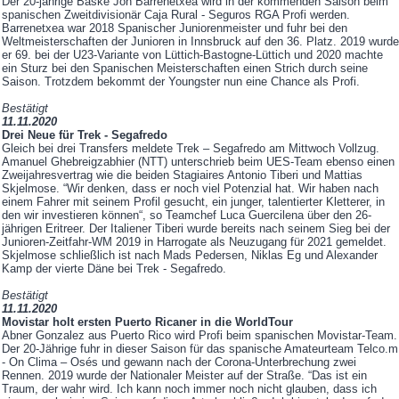
Der 20-jährige Baske Jon Barrenetxea wird in der kommenden Saison beim
spanischen Zweitdivisionär Caja Rural - Seguros RGA Profi werden.
Barrenetxea war 2018 Spanischer Juniorenmeister und fuhr bei den
Weltmeisterschaften der Junioren in Innsbruck auf den 36. Platz. 2019 wurde
er 69. bei der U23-Variante von Lüttich-Bastogne-Lüttich und 2020 machte
ein Sturz bei den Spanischen Meisterschaften einen Strich durch seine
Saison. Trotzdem bekommt der Youngster nun eine Chance als Profi.
Bestätigt
11.11.2020
Drei Neue für Trek - Segafredo
Gleich bei drei Transfers meldete Trek – Segafredo am Mittwoch Vollzug.
Amanuel Ghebreigzabhier (NTT) unterschrieb beim UES-Team ebenso einen
Zweijahresvertrag wie die beiden Stagiaires Antonio Tiberi und Mattias
Skjelmose. “Wir denken, dass er noch viel Potenzial hat. Wir haben nach
einem Fahrer mit seinem Profil gesucht, ein junger, talentierter Kletterer, in
den wir investieren können“, so Teamchef Luca Guercilena über den 26-
jährigen Eritreer. Der Italiener Tiberi wurde bereits nach seinem Sieg bei der
Junioren-Zeitfahr-WM 2019 in Harrogate als Neuzugang für 2021 gemeldet.
Skjelmose schließlich ist nach Mads Pedersen, Niklas Eg und Alexander
Kamp der vierte Däne bei Trek - Segafredo.
Bestätigt
11.11.2020
Movistar holt ersten Puerto Ricaner in die WorldTour
Abner Gonzalez aus Puerto Rico wird Profi beim spanischen Movistar-Team.
Der 20-Jährige fuhr in dieser Saison für das spanische Amateurteam Telco.m
- On Clima – Osés und gewann nach der Corona-Unterbrechung zwei
Rennen. 2019 wurde der Nationaler Meister auf der Straße. “Das ist ein
Traum, der wahr wird. Ich kann noch immer noch nicht glauben, dass ich