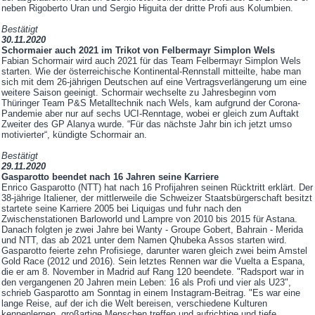
neben Rigoberto Uran und Sergio Higuita der dritte Profi aus Kolumbien.
Bestätigt
30.11.2020
Schormaier auch 2021 im Trikot von Felbermayr Simplon Wels
Fabian Schormair wird auch 2021 für das Team Felbermayr Simplon Wels
starten. Wie der österreichische Kontinental-Rennstall mitteilte, habe man
sich mit dem 26-jährigen Deutschen auf eine Vertragsverlängerung um eine
weitere Saison geeinigt. Schormair wechselte zu Jahresbeginn vom
Thüringer Team P&S Metalltechnik nach Wels, kam aufgrund der Corona-
Pandemie aber nur auf sechs UCI-Renntage, wobei er gleich zum Auftakt
Zweiter des GP Alanya wurde. “Für das nächste Jahr bin ich jetzt umso
motivierter“, kündigte Schormair an.
Bestätigt
29.11.2020
Gasparotto beendet nach 16 Jahren seine Karriere
Enrico Gasparotto (NTT) hat nach 16 Profijahren seinen Rücktritt erklärt. Der
38-jährige Italiener, der mittlerweile die Schweizer Staatsbürgerschaft besitzt
startete seine Karriere 2005 bei Liquigas und fuhr nach den
Zwischenstationen Barloworld und Lampre von 2010 bis 2015 für Astana.
Danach folgten je zwei Jahre bei Wanty - Groupe Gobert, Bahrain - Merida
und NTT, das ab 2021 unter dem Namen Qhubeka Assos starten wird.
Gasparotto feierte zehn Profisiege, darunter waren gleich zwei beim Amstel
Gold Race (2012 und 2016). Sein letztes Rennen war die Vuelta a Espana,
die er am 8. November in Madrid auf Rang 120 beendete. "Radsport war in
den vergangenen 20 Jahren mein Leben: 16 als Profi und vier als U23",
schrieb Gasparotto am Sonntag in einem Instagram-Beitrag. "Es war eine
lange Reise, auf der ich die Welt bereisen, verschiedene Kulturen
kennenlernen, großartige Menschen treffen und aufrichtige und tiefe