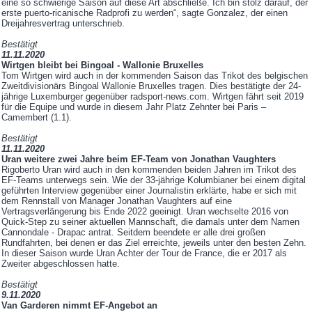
eine so schwierige Saison auf diese Art abschließe. Ich bin stolz darauf, der
erste puerto-ricanische Radprofi zu werden“, sagte Gonzalez, der einen
Dreijahresvertrag unterschrieb.
Bestätigt
11.11.2020
Wirtgen bleibt bei Bingoal - Wallonie Bruxelles
Tom Wirtgen wird auch in der kommenden Saison das Trikot des belgischen
Zweitdivisionärs Bingoal Wallonie Bruxelles tragen. Dies bestätigte der 24-
jährige Luxemburger gegenüber radsport-news.com. Wirtgen fährt seit 2019
für die Equipe und wurde in diesem Jahr Platz Zehnter bei Paris –
Camembert (1.1).
Bestätigt
11.11.2020
Uran weitere zwei Jahre beim EF-Team von Jonathan Vaughters
Rigoberto Uran wird auch in den kommenden beiden Jahren im Trikot des
EF-Teams unterwegs sein. Wie der 33-jährige Kolumbianer bei einem digital
geführten Interview gegenüber einer Journalistin erklärte, habe er sich mit
dem Rennstall von Manager Jonathan Vaughters auf eine
Vertragsverlängerung bis Ende 2022 geeinigt. Uran wechselte 2016 von
Quick-Step zu seiner aktuellen Mannschaft, die damals unter dem Namen
Cannondale - Drapac antrat. Seitdem beendete er alle drei großen
Rundfahrten, bei denen er das Ziel erreichte, jeweils unter den besten Zehn.
In dieser Saison wurde Uran Achter der Tour de France, die er 2017 als
Zweiter abgeschlossen hatte.
Bestätigt
9.11.2020
Van Garderen nimmt EF-Angebot an