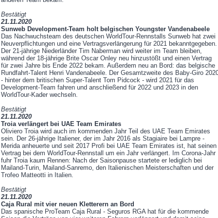
Bestätigt
21.11.2020
Sunweb Development-Team holt belgischen Youngster Vandenabeele
Das Nachwuchsteam des deutschen WorldTour-Rennstalls Sunweb hat zwei
Neuverpflichtungen und eine Vertragsverlängerung für 2021 bekanntgegeben.
Der 21-jährige Niederländer Tim Naberman wird weiter im Team bleiben,
während der 18-jährige Brite Oscar Onley neu hinzustößt und einen Vertrag
für zwei Jahre bis Ende 2022 bekam. Außerdem neu an Bord: das belgische
Rundfahrt-Talent Henri Vandenabeele. Der Gesamtzweite des Baby-Giro 202
- hinter dem britischen Super-Talent Tom Pidcock - wird 2021 für das
Development-Team fahren und anschließend für 2022 und 2023 in den
WorldTour-Kader wechseln.
Bestätigt
21.11.2020
Troia verlängert bei UAE Team Emirates
Oliviero Troia wird auch im kommenden Jahr Teil des UAE Team Emirates
sein. Der 26-jährige Italiener, der im Jahr 2016 als Stagiaire bei Lampre -
Merida anheuerte und seit 2017 Profi bei UAE Team Emirates ist, hat seinen
Vertrag bei dem WorldTour-Rennstall um ein Jahr verlängert. Im Corona-Jahr
fuhr Troia kaum Rennen: Nach der Saisonpause startete er lediglich bei
Mailand-Turin, Mailand-Sanremo, den Italienischen Meisterschaften und der
Trofeo Matteotti in Italien.
Bestätigt
21.11.2020
Caja Rural mit vier neuen Kletterern an Bord
Das spanische ProTeam Caja Rural - Seguros RGA hat für die kommende