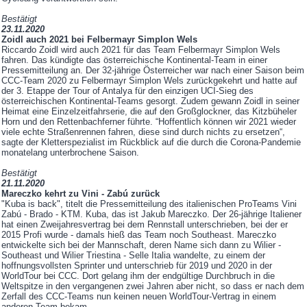
Bestätigt
23.11.2020
Zoidl auch 2021 bei Felbermayr Simplon Wels
Riccardo Zoidl wird auch 2021 für das Team Felbermayr Simplon Wels
fahren. Das kündigte das österreichische Kontinental-Team in einer
Pressemitteilung an. Der 32-jährige Österreicher war nach einer Saison beim
CCC-Team 2020 zu Felbermayr Simplon Wels zurückgekehrt und hatte auf
der 3. Etappe der Tour of Antalya für den einzigen UCI-Sieg des
österreichischen Kontinental-Teams gesorgt. Zudem gewann Zoidl in seiner
Heimat eine Einzelzeitfahrserie, die auf den Großglockner, das Kitzbüheler
Horn und den Rettenbachferner führte. “Hoffentlich können wir 2021 wieder
viele echte Straßenrennen fahren, diese sind durch nichts zu ersetzen“,
sagte der Kletterspezialist im Rückblick auf die durch die Corona-Pandemie
monatelang unterbrochene Saison.
Bestätigt
21.11.2020
Mareczko kehrt zu Vini - Zabú zurück
"Kuba is back", titelt die Pressemitteilung des italienischen ProTeams Vini
Zabú - Brado - KTM. Kuba, das ist Jakub Mareczko. Der 26-jährige Italiener
hat einen Zweijahresvertrag bei dem Rennstall unterschrieben, bei der er
2015 Profi wurde - damals hieß das Team noch Southeast. Mareczko
entwickelte sich bei der Mannschaft, deren Name sich dann zu Wilier -
Southeast und Wilier Triestina - Selle Italia wandelte, zu einem der
hoffnungsvollsten Sprinter und unterschrieb für 2019 und 2020 in der
WorldTour bei CCC. Dort gelang ihm der endgültige Durchbruch in die
Weltspitze in den vergangenen zwei Jahren aber nicht, so dass er nach dem
Zerfall des CCC-Teams nun keinen neuen WorldTour-Vertrag in einem
anderen Team bekam.