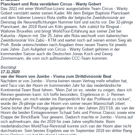
Planckaert und Rota verstärken Circus - Wanty Gobert
Das 2021 mit einer WorldTour-Lizenz ausgestattete Team Circus - Wanty
Gobert verstärkt weiter seinen Kader. Mit dem Belgier Baptiste Planckaert
und dem Italiener Lorenzo Rota stellte der belgische Zweitdivisionär am
Dienstag die Neuverpflichtungen Nummer fünf und sechs vor. Der 32-jährige
Planckaert, der 2019 Rund um Köln gewann, fuhr zuletzt für Bingoal -
Wallonie Bruxelles und bringt WorldTour-Erfahrung aus seiner Zeit bei
Katusha - Alpecin mit. Der 25 Jahre alte Rota wechselt vom italienischen
Zweitdivisionär Vini Zabù - KTM und wartet noch auf seinen ersten Sieg als
Profi. Beide unterschrieben nach Angaben ihres neuen Teams für jeweils
zwei Jahre. Zum Aufgebot von Circus - Wanty Gobert gehören in der
kommenden Saison auch die Deutschen Jonas Koch und Georg
Zimmermann, die vom sich auflösenden CCC-Team kommen.
Bestätigt
17.11.2020
van der Hoorn von Jumbo - Visma zum Drittdivisionär Beat
Nachdem er von Jumbo - Visma keinen neuen Vertrag mehr erhalten hat,
wird Taco van der Hoorn im kommenden Jahr für das niederländische
Kontinental-Team Beat fahren. “Mein Ziel ist es, wieder zu zeigen, dass ich
Rennen gewinnen kann. Ich hoffe besonders, Ergebnisse in .1- Rennen
einzufahren, um mich wieder ins Rampenlicht für das Profilevel zu rücken“,
wurde der 26-jährige van der Hoorn von seiner neuen Mannschaft zitiert.
Seine bisher drei Profisiege gelangen ihm in den Jahren 2017/18, als van der
Hoorn die beiden Eintagesrennen Schaal Sels und Primus Classic sowie ein
Etappe der BinckBank Tour gewann. Dadurch machte er Jumbo - Visma auf
sich aufmerksam, das ihn 2019 für zwei Jahre verpflichtete. Beim
niederländischen WorldTour-Rennstall konnte sich van der Hoorn aber nicht
durchsetzen. Sein bestes Ergebnis war im September 2019 ein dritter Rang