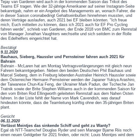
Tejay van Garderen wird auch in der kommenden Saison das Trikot des
Teams EF tragen. Wie der 32-jährige Amerikaner auf seiner Instagram-Seite
bekanntgab, nahm er ein Angebot des Managements an, wonach Fahrer, die
in dieser Saison coronabedingt Gehaltseinbußen hinnehmen mussten, und
deren Verträge auslaufen, auch 2021 bei EF bleiben könnten. "Ich freue
mich, Euch mitteilen zu können, dass ich 2021 auch für EF Pro Cycling
fahren werde", schrieb van Garderen, der Ende 2018 von BMC zum Rennstal
von Manager Jonathan Vaughters wechselte und sich seitdem in der Rolle
des Edelhelfers eingerichtet hat.
Bestätigt
9.11.2020
Bauhaus, Sieberg, Haussler und Pernsteiner fahren auch 2021 für
Bahrain
Bahrain - McLaren hat am Montag Vertragsverlängerungen mit gleich neun
Fahrern bekanntgegeben. Neben den beiden Deutschen Phil Bauhaus und
Marcel Sieberg, dem in Freiburg lebenden Australier Heinrich Haussler sowie
dem Österreicher Hermann Pernsteiner werden der Japaner Yukiya Arashiro,
der Taiwanese Chun-Kai Feng, der Ukrainer Mark Padun, der Tscheche Jan
Tratnik sowie der Brite Stephen Williams auch in der kommenden Saison für
den vom Briten Rod Ellingworth geleiteten Rennstall aus dem Nahen Osten
fahren. In der Liste fehlt der Name von Mark Cavendish, was darauf
hindeuten könnte, dass die Teamleitung künftig ohne den 35-jährigen Briten
plant.
Gerücht
06.11.2020
Verlässt Meintjes das sinkende Schiff und geht zu Wanty?
Egal ob NTT-Teamchef Douglas Ryder und sein Manager Bjarne Riis noch
einen neuen Geldgeber für 2021 finden, oder nicht: Louis Meintjes wird dem