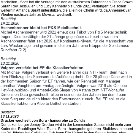
Mitchelton - Scott hat die Verträge mit den australischen Fahrerinnen Grace Brown
Sarah Roy, Jess Allen und Lucy Kennedy bis Ende 2021 verlängert. Sie sollen
weiterhin Amanda Spratt unterstützen, die alleinige Chefin wird, da Annemiek van
Vleuten nächstes Jahr zu Movistar wechselt.
Bestätigt
14.11.2020
Aschenbrenner bleibt bei P&S Metalltechnik
Michel Aschenbrenner wird 2021 erneut das Trikot von P&S Metalltechnik
tragen. Dies bestätigte der 21-Jährige gegenüber radsport-news.com.
Aschenbrenner fährt seit 2019 auf Kontinental-Niveau für die Mannschaft von
Lars Wackernagel und gewann in diesem Jahr eine Etappe der Solidarnosc-
Rundfahrt (2.2).
Bestätigt
13.11.2020
Valgren verstärkt bei EF die Klassikerfraktion
Mit Michael Valgren verlässt ein weitere Fahrer das NTT-Team, dem nach
dem Rückzug des Sponsors die Auflösung droht. Der 28-jährige Däne wird in
der kommenden Saison für EF fahren, wie der Rennstall von Manager
Jonathan Vaughters am Freitag ankündigte. Valgren war 2019 als Omloop-
Het-Nieuwsblad- und Amstel-Gold-Sieger von Astana zum NTT-Vorläufer
Dimension Data gewechselt, blieb in seinen beiden Jahren bei dem Team
ohne Sieg und deutlich hinter den Erwartungen zurück. Bei EF soll er die
Klassikerfraktion um Alberto Bettiol verstärken.
Bestätigt
13.11.2020
Drucker wechselt von Bora - hansgrohe zu Cofidis
Der Luxemburger Jempy Drucker wird in der kommenden Saison nicht mehr zum
Kader des Raublinger WorldTeams Bora - hansgrohe gehören. Stattdessen heuert