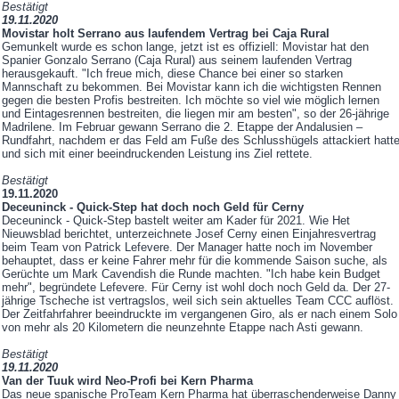
Bestätigt
19.11.2020
Movistar holt Serrano aus laufendem Vertrag bei Caja Rural
Gemunkelt wurde es schon lange, jetzt ist es offiziell: Movistar hat den
Spanier Gonzalo Serrano (Caja Rural) aus seinem laufenden Vertrag
herausgekauft. "Ich freue mich, diese Chance bei einer so starken
Mannschaft zu bekommen. Bei Movistar kann ich die wichtigsten Rennen
gegen die besten Profis bestreiten. Ich möchte so viel wie möglich lernen
und Eintagesrennen bestreiten, die liegen mir am besten", so der 26-jährige
Madrilene. Im Februar gewann Serrano die 2. Etappe der Andalusien –
Rundfahrt, nachdem er das Feld am Fuße des Schlusshügels attackiert hatt
und sich mit einer beeindruckenden Leistung ins Ziel rettete.
Bestätigt
19.11.2020
Deceuninck - Quick-Step hat doch noch Geld für Cerny
Deceuninck - Quick-Step bastelt weiter am Kader für 2021. Wie Het
Nieuwsblad berichtet, unterzeichnete Josef Cerny einen Einjahresvertrag
beim Team von Patrick Lefevere. Der Manager hatte noch im November
behauptet, dass er keine Fahrer mehr für die kommende Saison suche, als
Gerüchte um Mark Cavendish die Runde machten. "Ich habe kein Budget
mehr", begründete Lefevere. Für Cerny ist wohl doch noch Geld da. Der 27-
jährige Tscheche ist vertragslos, weil sich sein aktuelles Team CCC auflöst.
Der Zeitfahrfahrer beeindruckte im vergangenen Giro, als er nach einem Solo
von mehr als 20 Kilometern die neunzehnte Etappe nach Asti gewann.
Bestätigt
19.11.2020
Van der Tuuk wird Neo-Profi bei Kern Pharma
Das neue spanische ProTeam Kern Pharma hat überraschenderweise Danny