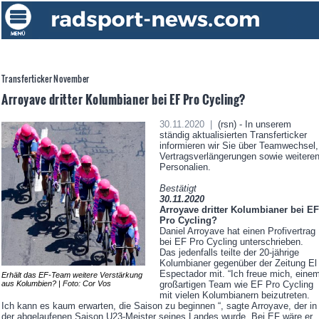
Transferticker November
Arroyave dritter Kolumbianer bei EF Pro Cycling?
30.11.2020 |
(rsn) - In unserem
ständig aktualisierten Transferticker
informieren wir Sie über Teamwechsel,
Vertragsverlängerungen sowie weitere
Personalien.
Bestätigt
30.11.2020
Arroyave dritter Kolumbianer bei EF
Pro Cycling?
Daniel Arroyave hat einen Profivertrag
bei EF Pro Cycling unterschrieben.
Das jedenfalls teilte der 20-jährige
Kolumbianer gegenüber der Zeitung El
Espectador mit. “Ich freue mich, eine
Erhält das EF-Team weitere Verstärkung
aus Kolumbien? | Foto: Cor Vos
großartigen Team wie EF Pro Cycling
mit vielen Kolumbianern beizutreten.
Ich kann es kaum erwarten, die Saison zu beginnen “, sagte Arroyave, der in
der abgelaufenen Saison U23-Meister seines Landes wurde. Bei EF wäre er