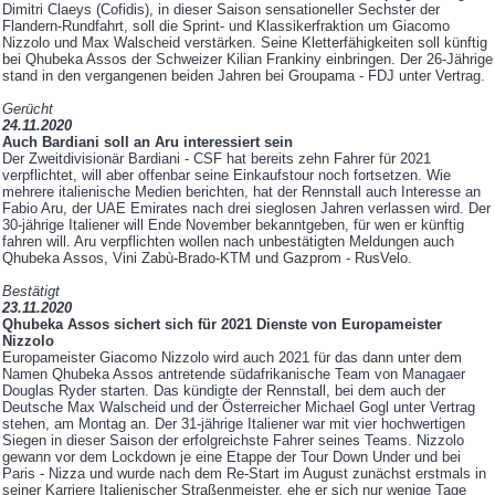
Dimitri Claeys (Cofidis), in dieser Saison sensationeller Sechster der
Flandern-Rundfahrt, soll die Sprint- und Klassikerfraktion um Giacomo
Nizzolo und Max Walscheid verstärken. Seine Kletterfähigkeiten soll künftig
bei Qhubeka Assos der Schweizer Kilian Frankiny einbringen. Der 26-Jährige
stand in den vergangenen beiden Jahren bei Groupama - FDJ unter Vertrag.
Gerücht
24.11.2020
Auch Bardiani soll an Aru interessiert sein
Der Zweitdivisionär Bardiani - CSF hat bereits zehn Fahrer für 2021
verpflichtet, will aber offenbar seine Einkaufstour noch fortsetzen. Wie
mehrere italienische Medien berichten, hat der Rennstall auch Interesse an
Fabio Aru, der UAE Emirates nach drei sieglosen Jahren verlassen wird. Der
30-jährige Italiener will Ende November bekanntgeben, für wen er künftig
fahren will. Aru verpflichten wollen nach unbestätigten Meldungen auch
Qhubeka Assos, Vini Zabù-Brado-KTM und Gazprom - RusVelo.
Bestätigt
23.11.2020
Qhubeka Assos sichert sich für 2021 Dienste von Europameister
Nizzolo
Europameister Giacomo Nizzolo wird auch 2021 für das dann unter dem
Namen Qhubeka Assos antretende südafrikanische Team von Managaer
Douglas Ryder starten. Das kündigte der Rennstall, bei dem auch der
Deutsche Max Walscheid und der Österreicher Michael Gogl unter Vertrag
stehen, am Montag an. Der 31-jährige Italiener war mit vier hochwertigen
Siegen in dieser Saison der erfolgreichste Fahrer seines Teams. Nizzolo
gewann vor dem Lockdown je eine Etappe der Tour Down Under und bei
Paris - Nizza und wurde nach dem Re-Start im August zunächst erstmals in
seiner Karriere Italienischer Straßenmeister, ehe er sich nur wenige Tage