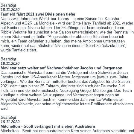
Bestätigt
16.11.2020
Tanfield fährt 2021 zwei Divisionen tiefer
Nach zwei Jahren bei WorldTour-Teams - je eine Saison bei Katusha -
Alpecin und AG2R La Mondiale - wird der Brite Harry Tanfield ab 2021 wieder
auf Kontinental-Niveau fahren. Der 26-Jährige hat beim britischen Team
Ribble Weldtite für zunächst eine Saison unterschrieben, wie der Rennstall in
einem Statement mitteilte. “Angesichts der aktuellen Situation freue ich
mich, ein Team gefunden zu haben, das meine Ambitionen unterstützen
kann, wieder auf das höchstes Niveau in diesem Sport zurückzukehren“,
wurde Tanfield zitiert.
Bestätigt
16.11.2020
Movistar setzt weiter auf Nachwuchsfahrer Jacobs und Jorgenson
Das spanische Movistar-Team hat die Verträge mit dem Schweizer Johan
Jacobs und dem US-Amerikaner Matteo Jorgenson um jeweils zwei Jahre
verlängert. Wie der Rennstall mitteilte, besteht das Aufgebot für die Saison
2021 damit aus bisher 25 Fahrern, darunter sind auch der Deutsche Juri
Hollmann und der österreichische Neuzugang Gregor Mühlberger. Das Team
kündigte zudem weitere Neuzugänge und Vertragsverlängerungen an.
Angeführt wird Movistar auch im kommenden Jahr von Ex-Weltmeister
Alejandro Valverde, der seine möglicherweise letzte Profikarriere absolvieren
wird.
Bestätigt
16.11.2020
Mitchelton - Scott verlängert mit sieben Australiern
Mitchelton - Scott hat den australischen Kern seines Aufgebots verstärkt und