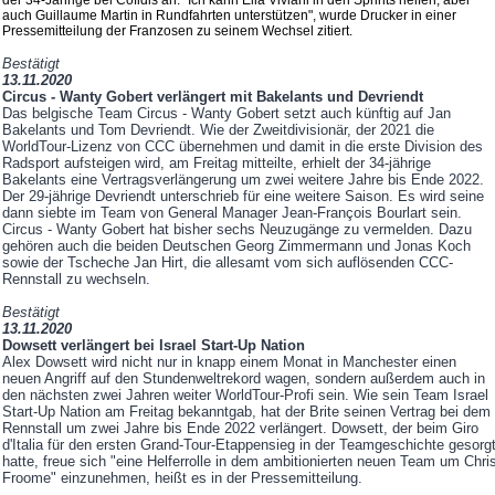
der 34-Jährige bei Cofidis an. "Ich kann Elia Viviani in den Sprints helfen, aber
auch Guillaume Martin in Rundfahrten unterstützen", wurde Drucker in einer
Pressemitteilung der Franzosen zu seinem Wechsel zitiert.
Bestätigt
13.11.2020
Circus - Wanty Gobert verlängert mit Bakelants und Devriendt
Das belgische Team Circus - Wanty Gobert setzt auch künftig auf Jan
Bakelants und Tom Devriendt. Wie der Zweitdivisionär, der 2021 die
WorldTour-Lizenz von CCC übernehmen und damit in die erste Division des
Radsport aufsteigen wird, am Freitag mitteilte, erhielt der 34-jährige
Bakelants eine Vertragsverlängerung um zwei weitere Jahre bis Ende 2022.
Der 29-jährige Devriendt unterschrieb für eine weitere Saison. Es wird seine
dann siebte im Team von General Manager Jean-François Bourlart sein.
Circus - Wanty Gobert hat bisher sechs Neuzugänge zu vermelden. Dazu
gehören auch die beiden Deutschen Georg Zimmermann und Jonas Koch
sowie der Tscheche Jan Hirt, die allesamt vom sich auflösenden CCC-
Rennstall zu wechseln.
Bestätigt
13.11.2020
Dowsett verlängert bei Israel Start-Up Nation
Alex Dowsett wird nicht nur in knapp einem Monat in Manchester einen
neuen Angriff auf den Stundenweltrekord wagen, sondern außerdem auch in
den nächsten zwei Jahren weiter WorldTour-Profi sein. Wie sein Team Israel
Start-Up Nation am Freitag bekanntgab, hat der Brite seinen Vertrag bei dem
Rennstall um zwei Jahre bis Ende 2022 verlängert. Dowsett, der beim Giro
d'Italia für den ersten Grand-Tour-Etappensieg in der Teamgeschichte gesorg
hatte, freue sich "eine Helferrolle in dem ambitionierten neuen Team um Chri
Froome" einzunehmen, heißt es in der Pressemitteilung.