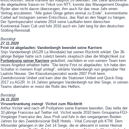
entschlossen, seine Karriere als Radprofi zu beenden. Der Däne absolvierte
die abgelaufene Saison im Trikot von NTT, konnte das Management Douglas
Ryder aber nicht davon überzeugen, ihm auch für das neue Jahr einen
Vertrag anzubieten. "Alle guten Dinge gehen einmal zu Ende", kommentierte
Carbel auf Instagram seinen Entschluss, das Rad an den Nagel zu hängen.
Der Sprintspezialist startete 2014 seine Laufbahn beim dänischen
Kontinental-Team Cult und fuhr 2016 auch ein Jahr lang für den deutschen
Stölting-Rennstall.
Bestätigt
27.11.2020
Frist ist abgelaufen: Vandenbergh beendet seine Karriere
Stijn Vandenbergh (AG2R La Mondiale) hat seinen Rücktritt erklärt. Der 36-
jährige Belgier hatte sich zuletzt bereits skeptisch über die Möglichkeit zur
Fortsetzung seiner Karriere
geäußert, nachdem er von seinem Team kein
neues Angebot erhalten hatte. “Die letzte Frist ist abgelaufen. Ich habe den
Schalter in meinem Kopf umlegt“, erklärte Vandenbergh nun gegenüber Het
Laatste Nieuws. Der Klassikerspezialist wurde 2007 Profi beim
Zweitdivisionär Unibet und kam über die Stationen Unibet und Quick-Step
2017 zu AG2R. In 14 Jahren gelangen Vandenbergh nur drei Siege, in seinen
Teams übernahm er meist die Rolle des Helfers.
Bestätigt
26.11.2020
Viruserkrankung zwingt Vichot zum Rücktritt
Arthur Vichot wird nach elf Profijahren seine Karriere beenden. Das teilte der
32-jährige Franzose auf Twitter mit. Vichot wurde 2010 beim Groupama-FDJ-
Vorgänger Francaise des Jeux Profi und fuhr in den vergangenen Beiden
Jahren für den Zweitdivisionär B&B Hotels - Vital Concept p/b KTM. Dem
Allrounder gelangen in der Zeit 14 Siege, die er allesamt in seiner Heimat