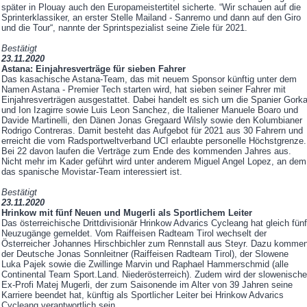
später in Plouay auch den Europameistertitel sicherte. “Wir schauen auf die
Sprinterklassiker, an erster Stelle Mailand - Sanremo und dann auf den Giro
und die Tour“, nannte der Sprintspezialist seine Ziele für 2021.
Bestätigt
23.11.2020
Astana: Einjahresverträge für sieben Fahrer
Das kasachische Astana-Team, das mit neuem Sponsor künftig unter dem
Namen Astana - Premier Tech starten wird, hat sieben seiner Fahrer mit
Einjahresverträgen ausgestattet. Dabei handelt es sich um die Spanier Gork
und Ion Izagirre sowie Luis Leon Sanchez, die Italiener Manuele Boaro und
Davide Martinelli, den Dänen Jonas Gregaard Wilsly sowie den Kolumbianer
Rodrigo Contreras. Damit besteht das Aufgebot für 2021 aus 30 Fahrern und
erreicht die vom Radsportweltverband UCI erlaubte personelle Höchstgrenze.
Bei 22 davon laufen die Verträge zum Ende des kommenden Jahres aus.
Nicht mehr im Kader geführt wird unter anderem Miguel Angel Lopez, an dem
das spanische Movistar-Team interessiert ist.
Bestätigt
23.11.2020
Hrinkow mit fünf Neuen und Mugerli als Sportlichem Leiter
Das österreichische Drittdivisionär Hrinkow Advarics Cycleang hat gleich fünf
Neuzugänge gemeldet. Vom Raiffeisen Radteam Tirol wechselt der
Österreicher Johannes Hirschbichler zum Rennstall aus Steyr. Dazu komme
der Deutsche Jonas Sonnleitner (Raiffeisen Radteam Tirol), der Slowene
Luka Pajek sowie die Zwillinge Marvin und Raphael Hammerschmid (alle
Continental Team Sport.Land. Niederösterreich). Zudem wird der slowenische
Ex-Profi Matej Mugerli, der zum Saisonende im Alter von 39 Jahren seine
Karriere beendet hat, künftig als Sportlicher Leiter bei Hrinkow Advarics
Cycleang verantwortlich sein.