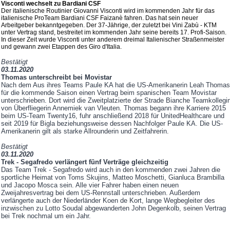
Visconti wechselt zu Bardiani CSF
Der italienische Routinier Giovanni Visconti wird im kommenden Jahr für das
italienische ProTeam Bardiani CSF Faizanè fahren. Das hat sein neuer
Arbeitgeber bekanntgegeben. Der 37-Jährige, der zuletzt bei Vini Zabù - KTM
unter Vertrag stand, bestreitet im kommenden Jahr seine bereits 17. Profi-Saison.
In dieser Zeit wurde Visconti unter anderem dreimal Italienischer Straßenmeister
und gewann zwei Etappen des Giro d'Italia.
Bestätigt
03.11.2020
Thomas unterschreibt bei Movistar
Nach dem Aus ihres Teams Paule KA hat die US-Amerikanerin Leah Thomas
für die kommende Saison einen Vertrag beim spanischen Team Movistar
unterschrieben. Dort wird die Zweitplatzierte der Strade Bianche Teamkollegi
von Überfliegerin Annemiek van Vleuten. Thomas begann ihre Karriere 2015
beim US-Team Twenty16, fuhr anschließend 2018 für UnitedHealthcare und
seit 2019 für Bigla beziehungsweise dessen Nachfolger Paule KA. Die US-
Amerikanerin gilt als starke Allrounderin und Zeitfahrerin.
Bestätigt
03.11.2020
Trek - Segafredo verlängert fünf Verträge gleichzeitig
Das Team Trek - Segafredo wird auch in den kommenden zwei Jahren die
sportliche Heimat von Toms Skujins, Matteo Moschetti, Gianluca Brambilla
und Jacopo Mosca sein. Alle vier Fahrer haben einen neuen
Zweijahresvertrag bei dem US-Rennstall unterschrieben. Außerdem
verlängerte auch der Niederländer Koen de Kort, lange Wegbegleiter des
inzwischen zu Lotto Soudal abgewanderten John Degenkolb, seinen Vertrag
bei Trek nochmal um ein Jahr.