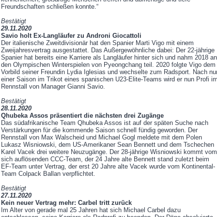
Freundschaften schließen konnte.“
Bestätigt
29.11.2020
Savio holt Ex-Langläufer zu Androni Giocattoli
Der italienische Zweitdivisionär hat den Spanier Marti Vigo mit einem
Zweijahresvertrag ausgestattet. Das Außergewöhnliche dabei: Der 22-jährige
Spanier hat bereits eine Karriere als Langläufer hinter sich und nahm 2018 an
den Olympischen Winterspielen von Pyeongchang teil. 2020 folgte Vigo dem
Vorbild seiner Freundin Lydia Iglesias und wechselte zum Radsport. Nach nu
einer Saison im Trikot eines spanischen U23-Elite-Teams wird er nun Profi i
Rennstall von Manager Gianni Savio.
Bestätigt
28.11.2020
Qhubeka Assos präsentiert die nächsten drei Zugänge
Das südafrikanische Team Qhubeka Assos ist auf der späten Suche nach
Verstärkungen für die kommende Saison schnell fündig geworden. Der
Rennstall von Max Walscheid und Michael Gogl meldete mit dem Polen
Lukasz Wisniowski, dem US-Amerikaner Sean Bennett und dem Tschechen
Karel Vacek drei weitere Neuzugänge. Der 28-jährige Wisniowski kommt vom
sich auflösenden CCC-Team, der 24 Jahre alte Bennett stand zuletzt beim
EF-Team unter Vertrag, der erst 20 Jahre alte Vacek wurde vom Kontinental-
Team Colpack Ballan verpflichtet.
Bestätigt
27.11.2020
Kein neuer Vertrag mehr: Carbel tritt zurück
Im Alter von gerade mal 25 Jahren hat sich Michael Carbel dazu