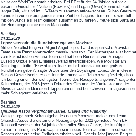
bleibt der WorldTour somit erhalten. Bei EF trifft der 24-Jährige auf viele
bekannte Gesichter. "Neilson (Powless) und Logan (Owen) kenne ich seit
langer Zeit, wir sind im US-Team zusammen aufgewachsen. Ruben Guerreiro
kenne ich von unserer gemeinsamen Zeit bei Hagens Berman. Es wird toll
mit den Jungs als Teamkollegen zusammen zu fahren", freute sich Barta auf
der Homepage seiner neuen Mannschaft.
Bestätigt
24.11.2020
Lopez verstärkt die Rundfahreriege von Movistar
Mit der Verpflichtung von Miguel Angel Lopez hat das spanische Movistar-
Team seine Rundfahrerfraktion massiv verstärkt. Der Kletterspezialist komm
vom kasachischen Astana-Team und hat beim Rennstall von Manager
Eusebio Unzué einen Einjahresvertrag unterschrieben, wie Movistar am
Dienstag mitteilte. “Er wird dem Team mehr Potenzial bei den großen
Rundfahrten geben“, sagte Unzué über den 26-jährigen Lopez, der in dieser
Saison Gesamtsechster der Tour de France war. “Ich bin so glücklich, dass
ich künftig einem der wichtigsten Teams des Radsports angehöre“, sagte der
Kolumbianer, der 2018 jeweils Dritter des Giro und der Vuelta war und der
Movistar auch in kleineren Etappenrennen und bei schweren Eintagesrennen
mehr Schlagkraft verleihen wird.
Bestätigt
24.11.2020
Qhubeka Assos verpflichtet Clarke, Claeys und Frankiny
Wenige Tage nach Bekanntgabe des neuen Sponsors meldet das Team
Qhubeka Assos die ersten drei Neuzugänge für 2021 gemeldet. Vom EF-
Rennstall wechselt der 34-jährige Australier Simon Clarke, der künftig mit
seiner Erfahrung als Road Captain sein neues Team anführen, in schweren
Rennen aber auf seine Freiheiten erhalten soll. Der ein Jahr jüngere Belgier