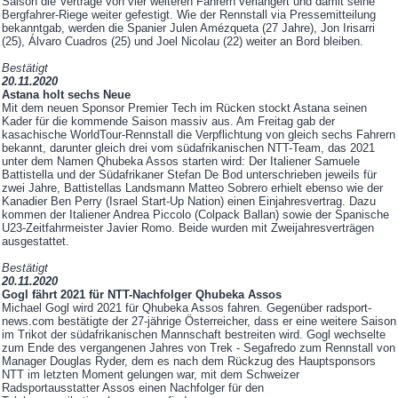
Saison die Verträge von vier weiteren Fahrern verlängert und damit seine
Bergfahrer-Riege weiter gefestigt. Wie der Rennstall via Pressemitteilung
bekanntgab, werden die Spanier Julen Amézqueta (27 Jahre), Jon Irisarri
(25), Álvaro Cuadros (25) und Joel Nicolau (22) weiter an Bord bleiben.
Bestätigt
20.11.2020
Astana holt sechs Neue
Mit dem neuen Sponsor Premier Tech im Rücken stockt Astana seinen
Kader für die kommende Saison massiv aus. Am Freitag gab der
kasachische WorldTour-Rennstall die Verpflichtung von gleich sechs Fahrern
bekannt, darunter gleich drei vom südafrikanischen NTT-Team, das 2021
unter dem Namen Qhubeka Assos starten wird: Der Italiener Samuele
Battistella und der Südafrikaner Stefan De Bod unterschrieben jeweils für
zwei Jahre, Battistellas Landsmann Matteo Sobrero erhielt ebenso wie der
Kanadier Ben Perry (Israel Start-Up Nation) einen Einjahresvertrag. Dazu
kommen der Italiener Andrea Piccolo (Colpack Ballan) sowie der Spanische
U23-Zeitfahrmeister Javier Romo. Beide wurden mit Zweijahresverträgen
ausgestattet.
Bestätigt
20.11.2020
Gogl fährt 2021 für NTT-Nachfolger Qhubeka Assos
Michael Gogl wird 2021 für Qhubeka Assos fahren. Gegenüber radsport-
news.com bestätigte der 27-jährige Österreicher, dass er eine weitere Saison
im Trikot der südafrikanischen Mannschaft bestreiten wird. Gogl wechselte
zum Ende des vergangenen Jahres von Trek - Segafredo zum Rennstall von
Manager Douglas Ryder, dem es nach dem Rückzug des Hauptsponsors
NTT im letzten Moment gelungen war, mit dem Schweizer
Radsportausstatter Assos einen Nachfolger für den