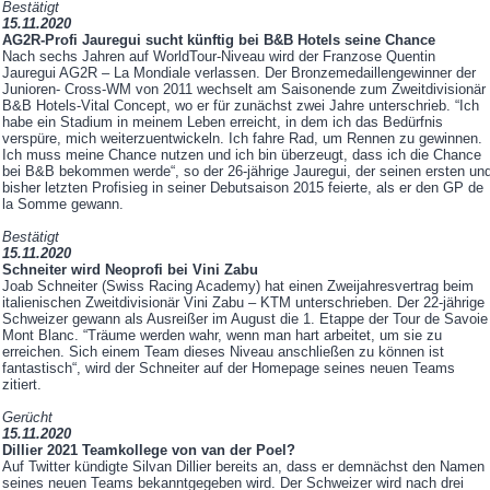
Bestätigt
15.11.2020
AG2R-Profi Jauregui sucht künftig bei B&B Hotels seine Chance
Nach sechs Jahren auf WorldTour-Niveau wird der Franzose Quentin
Jauregui AG2R – La Mondiale verlassen. Der Bronzemedaillengewinner der
Junioren- Cross-WM von 2011 wechselt am Saisonende zum Zweitdivisionär
B&B Hotels-Vital Concept, wo er für zunächst zwei Jahre unterschrieb. “Ich
habe ein Stadium in meinem Leben erreicht, in dem ich das Bedürfnis
verspüre, mich weiterzuentwickeln. Ich fahre Rad, um Rennen zu gewinnen.
Ich muss meine Chance nutzen und ich bin überzeugt, dass ich die Chance
bei B&B bekommen werde“, so der 26-jährige Jauregui, der seinen ersten un
bisher letzten Profisieg in seiner Debutsaison 2015 feierte, als er den GP de
la Somme gewann.
Bestätigt
15.11.2020
Schneiter wird Neoprofi bei Vini Zabu
Joab Schneiter (Swiss Racing Academy) hat einen Zweijahresvertrag beim
italienischen Zweitdivisionär Vini Zabu – KTM unterschrieben. Der 22-jährige
Schweizer gewann als Ausreißer im August die 1. Etappe der Tour de Savoie
Mont Blanc. “Träume werden wahr, wenn man hart arbeitet, um sie zu
erreichen. Sich einem Team dieses Niveau anschließen zu können ist
fantastisch“, wird der Schneiter auf der Homepage seines neuen Teams
zitiert.
Gerücht
15.11.2020
Dillier 2021 Teamkollege von van der Poel?
Auf Twitter kündigte Silvan Dillier bereits an, dass er demnächst den Namen
seines neuen Teams bekanntgegeben wird. Der Schweizer wird nach drei