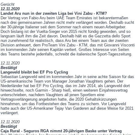
Gerücht
12.11.2020
Landet Aru nun in der zweiten Liga bei Vini Zabu - KTM?
Der Vertrag von Fabio Aru beim UAE Team Emirates ist bekanntermaßen
nach drei gemeinsamen Jahren nicht mehr verlängert worden. Deshalb sucht
der 30-jährige Italiener seit dem Sommer nach einem neuen Arbeitgeber.
Doch bislang ist der Vuelta-Sieger von 2015 nicht fündig geworden, und so
langsam läuft ihm die Zeit davon. Deshalb hält es die Gazzetta dello Sport
nun zunehmend für realistisch, dass Aru bei einem Team aus der zweiten
Division anheuert, dem ProTeam Vini Zabu - KTM, das mit Giovanni Visconti
im kommenden Jahr seinen Kapitän verliert. Großes Interesse von Seiten
des Teams bestehe jedenfalls, schreibt die italienische Sport-Tageszeitung.
12.11.2020
Bestätigt
Langeveld bleibt bei EF Pro Cycling
Sebastian Langeveld wird im kommenden Jahr in seine achte Saison für das
US-amerikanische Team von Manager Jonathan Vaughters gehen. Der
Niederländer hat bei EF Pro Cycling, das im Jahr 2014, als Langeveld dort
hinwechselte, noch Garmin - Sharp hieß, einen weiteren Einjahresvertrag
unterschrieben, nachdem Vaughters all jenen Sportlern eine
Vertragsverlängerung angeboten hatte, die 2020 Gehaltskürzungen
hinnahmen, um das Fortbestehen des Teams zu sichern. Vor Langeveld
hatte auch der US-Amerikaner Tejay Van Garderen auf diese Weise für 2021
verlängert.
12.11.2020
Bestätigt
Caja Rural - Seguros RGA nimmt 20-jährigen Baske unter Vertrag