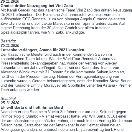
26.11.2020
Gradek dritter Neuzugang bei
Vini Zabù
Mit Kamil Gradek hat das italienische Team Vini Zabù den dritten Neuzugang
für 2021 präsentiert. Der Polnische Zeitfahrmeister wechselt vom sich
auflösenden CCC-Rennstall zum von Manager Angelo Citracca geleiteten
Zweitdivisionär und soll Jakub Mareczko in den Sprints unterstützen. Auf
eigene Rechnung kann der 30-jährige Gradek vor allem in seiner
Spezialdisziplin fahren, wie Vini Zabù ankündigte.
Bestätigt
25.11.2020
Lutsenko verlängert, Astana für 2021 komplett
Der Kasachische Meister wird auch in der kommenden Saison im
kasachischen Team fahren: Wie der WorldTour-Rennstall Astana via
Pressemitteilung bekanntgegeben hat, wurde der Vertrag von Alexey
Lutsenko um ein Jahr verlängert. Damit sei der Kader des Teams von
Alexander Winokurow mit 31 Fahrern für die kommende Saison komplett,
heißt es in der Pressemitteilung. Neben der Vertragsverlängerung von
Lutsenko wurde außerdem bekanntgegeben, dass der Kanadier Steve Bauer
und der Kasache Dmitriy Muravyev als Sportliche Leiter bei Astana - Premier
Tech anfangen werden.
Bestätigt
25.11.2020
EF will Barta und holt ihn an Bord
Nachdem er den Sieg beim Vuelta-Zeitfahren nur um eine Sekunde gegen
Primoz Roglic (Jumbo - Visma) verpasst hatte, war Will Barta (CCC) einer
der am höchsten eingeschätzten Fahrer, der noch keinen Vertrag für die neue
Saison hatte. Jetzt aber hat der Amerikaner in der Heimat einen neuen
Arbeitgeber gefunden, er unterschrieb einen Einjahresvertrag bei EF und