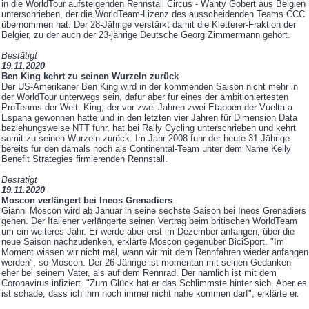
in die WorldTour aufsteigenden Rennstall Circus - Wanty Gobert aus Belgien
unterschrieben, der die WorldTeam-Lizenz des ausscheidenden Teams CCC
übernommen hat. Der 28-Jährige verstärkt damit die Kletterer-Fraktion der
Belgier, zu der auch der 23-jährige Deutsche Georg Zimmermann gehört.
Bestätigt
19.11.2020
Ben King kehrt zu seinen Wurzeln zurück
Der US-Amerikaner Ben King wird in der kommenden Saison nicht mehr in
der WorldTour unterwegs sein, dafür aber für eines der ambitioniertesten
ProTeams der Welt. King, der vor zwei Jahren zwei Etappen der Vuelta a
Espana gewonnen hatte und in den letzten vier Jahren für Dimension Data
beziehungsweise NTT fuhr, hat bei Rally Cycling unterschrieben und kehrt
somit zu seinen Wurzeln zurück: Im Jahr 2008 fuhr der heute 31-Jährige
bereits für den damals noch als Continental-Team unter dem Name Kelly
Benefit Strategies firmierenden Rennstall.
Bestätigt
19.11.2020
Moscon verlängert bei Ineos Grenadiers
Gianni Moscon wird ab Januar in seine sechste Saison bei Ineos Grenadiers
gehen. Der Italiener verlängerte seinen Vertrag beim britischen WorldTeam
um ein weiteres Jahr. Er werde aber erst im Dezember anfangen, über die
neue Saison nachzudenken, erklärte Moscon gegenüber BiciSport. "Im
Moment wissen wir nicht mal, wann wir mit dem Rennfahren wieder anfangen
werden", so Moscon. Der 26-Jährige ist momentan mit seinen Gedanken
eher bei seinem Vater, als auf dem Rennrad. Der nämlich ist mit dem
Coronavirus infiziert. "Zum Glück hat er das Schlimmste hinter sich. Aber es
ist schade, dass ich ihm noch immer nicht nahe kommen darf", erklärte er.