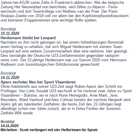
Jahren bei AG2R seine Zelte in Frankreich abbrechen. Wie die belgische
Zeitung Het Nieuwsblad nun berichtete, wird Dillier zu Alpecin - Fenix
wechseln und dort Teamkollege von Mathieu van der Poel. Der Paris-
Roubaix-Zweite von 2018 soll vor allem bei den Kopfsteinpflasterklassikern
und kleineren Etappenrennen eine wichtige Rolle spielen.
Bestätigt
15.11.2020
Heidemann bleibt bei Leopard
Nachdem es ihm nicht gelungen ist, bei einem höherklassigen Rennstall
einen Vertrag zu erhalten, hat sich Miguel Heidemann mit seinem Team
Leopard auf eine weitere Zusammenarbeit über eine weiteres Jahr geeinigt.
Dies bestätigte der Deutsche U23-Zeitfahrmeister gegenüber radsport-
news.com. Der 22-jährige Heidemann war zur Saison 2020 vom Herrmann
Radteam zum luxemburgischen Drittdivisionär gewechselt.
Bestätigt
14.11.2020
Apers sechster Neo bei Sport Vlaanderen
Ohne Adelsbriefe aus seiner U23-Zeit wagt Ruben Apers den Schritt ins
Profilager. Von Lotto Soudal U23 wechselt er für minimal zwei Jahre zu Sport
Vlaanderen – Baloise, wo er nach Rune Herregodts, Arne Marit, Jens
Reynders, Ward Vanhoof und Alex Colman bereits der sechste Neoprofi wird.
Apers gilt als talentierter Zeitfahrer, die beste Zeit des 22-Jährigen liegt
allerdings schon vier Jahre zurück, als er in Doha Fünfter der Junioren-
Zeitfahr-WM wurde.
Bestätigt
14.11.2020
Michelton - Scott verlängert mit vier Helferinnen für Spratt