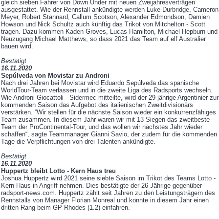
gleich sieben Fahrer von Down Under mit neuen Zweijahresverträgen
ausgestattet. Wie der Rennstall ankündigte werden Luke Durbridge, Cameron
Meyer, Robert Stannard, Callum Scotson, Alexander Edmondson, Damien
Howson und Nick Schultz auch künftig das Trikot von Mitchelton - Scott
tragen. Dazu kommen Kaden Groves, Lucas Hamilton, Michael Hepburn und
Neuzugang Michael Matthews, so dass 2021 das Team auf elf Australier
bauen wird.
Bestätigt
16.11.2020
Sepúlveda von Movistar zu Androni
Nach drei Jahren bei Movistar wird Eduardo Sepúlveda das spanische
WorldTour-Team verlassen und in die zweite Liga des Radsports wechseln.
Wie Androni Giocattoli - Sidermec mitteilte, wird der 29-jährige Argentinier zur
kommenden Saison das Aufgebot des italienischen Zweitdivisionärs
verstärken. “Wir stellen für die nächste Saison wieder ein konkurrenzfähiges
Team zusammen. In diesem Jahr waren wir mit 13 Siegen das zweitbeste
Team der ProContinental-Tour, und das wollen wir nächstes Jahr wieder
schaffen“, sagte Teammanager Gianni Savio, der zudem für die kommenden
Tage die Verpflichtungen von drei Talenten ankündigte.
Bestätigt
16.11.2020
Huppertz bleibt Lotto - Kern Haus treu
Joshua Huppertz wird 2021 seine siebte Saison im Trikot des Teams Lotto -
Kern Haus in Angriff nehmen. Dies bestätigte der 26-Jährige gegenüber
radsport-news.com. Huppertz zählt seit Jahren zu den Leistungsträgern des
Rennstalls von Manager Florian Monreal und konnte in diesem Jahr einen
dritten Rang beim GP Rhodes (1.2) einfahren.