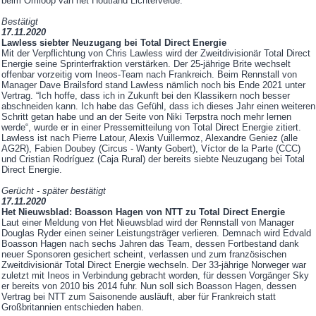
beim Omloop van het Houtland Lichtervelde.
Bestätigt
17.11.2020
Lawless siebter Neuzugang bei Total Direct Energie
Mit der Verpflichtung von Chris Lawless wird der Zweitdivisionär Total Direct
Energie seine Sprinterfraktion verstärken. Der 25-jährige Brite wechselt
offenbar vorzeitig vom Ineos-Team nach Frankreich. Beim Rennstall von
Manager Dave Brailsford stand Lawless nämlich noch bis Ende 2021 unter
Vertrag. “Ich hoffe, dass ich in Zukunft bei den Klassikern noch besser
abschneiden kann. Ich habe das Gefühl, dass ich dieses Jahr einen weiteren
Schritt getan habe und an der Seite von Niki Terpstra noch mehr lernen
werde“, wurde er in einer Pressemitteilung von Total Direct Energie zitiert.
Lawless ist nach Pierre Latour, Alexis Vuillermoz, Alexandre Geniez (alle
AG2R), Fabien Doubey (Circus - Wanty Gobert), Víctor de la Parte (CCC)
und Cristian Rodríguez (Caja Rural) der bereits siebte Neuzugang bei Total
Direct Energie.
Gerücht - später bestätigt
17.11.2020
Het Nieuwsblad: Boasson Hagen von NTT zu Total Direct Energie
Laut einer Meldung von Het Nieuwsblad wird der Rennstall von Manager
Douglas Ryder einen seiner Leistungsträger verlieren. Demnach wird Edvald
Boasson Hagen nach sechs Jahren das Team, dessen Fortbestand dank
neuer Sponsoren gesichert scheint, verlassen und zum französischen
Zweitdivisionär Total Direct Energie wechseln. Der 33-jährige Norweger war
zuletzt mit Ineos in Verbindung gebracht worden, für dessen Vorgänger Sky
er bereits von 2010 bis 2014 fuhr. Nun soll sich Boasson Hagen, dessen
Vertrag bei NTT zum Saisonende ausläuft, aber für Frankreich statt
Großbritannien entschieden haben.