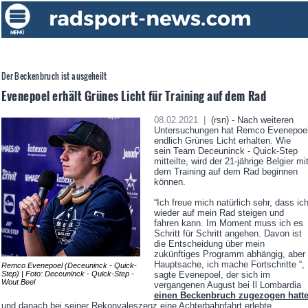
Der Beckenbruch ist ausgeheilt
Evenepoel erhält Grünes Licht für Training auf dem Rad
08.02.2021 |
(rsn) - Nach weiteren
Untersuchungen hat Remco Evenepoe
endlich Grünes Licht erhalten. Wie
sein Team Deceuninck - Quick-Step
mitteilte, wird der 21-jährige Belgier mi
dem Training auf dem Rad beginnen
können.
“Ich freue mich natürlich sehr, dass ic
wieder auf mein Rad steigen und
fahren kann. Im Moment muss ich es
Schritt für Schritt angehen. Davon ist
die Entscheidung über mein
zukünftiges Programm abhängig, aber
Hauptsache, ich mache Fortschritte “,
Remco Evenepoel (Deceuninck - Quick-
Step) | Foto: Deceuninck - Quick-Step -
sagte Evenepoel, der sich im
Wout Beel
vergangenen August bei Il Lombardia
einen Beckenbruch zugezogen hatt
und danach bei seiner Rekonvaleszenz eine Achterbahnfahrt erlebte.