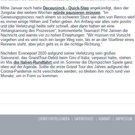
Mitte Januar noch hatte
Deceuninck - Quick-Step
angekündigt, dass der
Jungstar drei weitere Wochen
würde pausieren müssen
. “Im
Genesungsprozess nach einem so schweren Sturz wie dem von Remco wird
es immer einige Höhen und Tiefen geben. Am Anfang war alles sehr positiv
und (die Verletzung) heilte sehr schnell, aber dann hatten wir eine
Verlangsamung des Prozesses“, kommentierte Teamarzt Phil Jansen die
Nachricht und warnte vor zu hohen Erwartungen: “Wir müssen mit Vorsicht
vorgehen und es wird noch ein langer Weg sein, bis er an der Startlinie eines
Rennens steht, aber jetzt geht es in die richtige Richtung.“
Nachdem Evenepoel 2020 aufgrund seiner Verletzung sein großes
Saisonziel, das GrandTour-Debüt beim Giro d`Italia, verpasst hatte, stehen
im Mai
die Italien-Rundfahrt
und im Sommer die Olympischen Spiele ganz
oben auf der Agenda. Sollte die erste Grand Tour des Jahres aufgrund der
Corona-Pandemie nicht verschoben werden, so bleiben ihm noch rund vier
Monate, um in Form zu kommen.
COOKIE EINSTELLUNGEN
|
DATENSCHUTZ
|
KONTAKT
|
IMPRESSUM