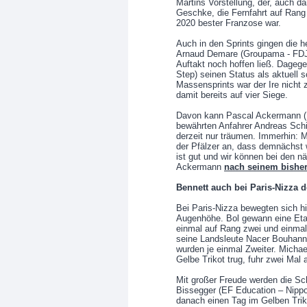
Martins Vorstellung, der, auch d
Geschke, die Fernfahrt auf Rang
2020 bester Franzose war.
Auch in den Sprints gingen die h
Arnaud Demare (Groupama - FDJ)
Auftakt noch hoffen ließ. Dageg
Step) seinen Status als aktuell 
Massensprints war der Ire nicht
damit bereits auf vier Siege.
Davon kann Pascal Ackermann (B
bewährten Anfahrer Andreas Sch
derzeit nur träumen. Immerhin: M
der Pfälzer an, dass demnächst 
ist gut und wir können bei den 
Ackermann
nach seinem bisher
Bennett auch bei Paris-Nizza d
Bei Paris-Nizza bewegten sich hi
Augenhöhe. Bol gewann eine Eta
einmal auf Rang zwei und einmal
seine Landsleute Nacer Bouhanni
wurden je einmal Zweiter. Micha
Gelbe Trikot trug, fuhr zwei Mal
Mit großer Freude werden die Sch
Bissegger (EF Education – Nippo)
danach einen Tag im Gelben Trik