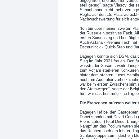
angegriffen, und auch Ion versuc
steil genug“, sagte Vlasov, der
Schachmann nicht mehr verringe
Roglic auf den 15. Platz zurückf
Nachwuchswertung für sich ents
“Ich bin über meinen zweiten Plat
der Russe ein positives Fazit. A
ersten Saisonsieg und bestätigt
Auch Astana - Premier Tech hat n
Deceuninck - Quick-Step und Ju
Dagegen konnte sich DSM, das z
Sieg im Jahr 2021 freuen. Den fu
wusste der Gesamtzweite Tiesj B
zum Vorjahr stärkeren Konkurren
hinter dem starken Lucas Hamilto
noch am Australier vorbeizuziehen
war beim ersten Zwischensprint 
den Atemwegen“, sagte der Belg
fünf war das bestmögliche Ergeb
Die Franzosen müssen weiter 
Dagegen lief bei den Gastgeber
Dabei standen mit David Gaudu (
Pierre Latour (Total Direct Energ
Kampf um das Podium waren sie
das Rennen noch am letzten Tag a
Schlussetappe zumindest ein kle