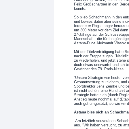
Felix Großschartner in den Berg
konnte.
So blieb Schachmann in den ents
und bewies dabei aber seine indi
forderte er Roglic sogar heraus 
um 300 Meter vor dem Ziel dann 
27-Jährige auf der Schlussetappe
Mannschaft - die für ihn günstige
Astana-Duos Aleksandr Vlasov un
Mit der Titelverteidigung hatte 
nach der Etappe zugab. “Natürlic
zu wiederholen, und jetzt stehe 
doch etwas unerwartet und ich bi
Gewinner des 79. Paris-Nizza.
“Unsere Strategie war heute, vor
Gesamtwertung zu sichern, und da
Sportdirektor Jens Zemke und be
ist nicht schön, eine Rundfahrt 
Strategie hatte sich (durch Rogli
Anstieg heute nochmal auf (Eta
auch gut umgesetzt, so wie wir d
Astana biss sich an Schachma
Am letztlich souveränen Schach
aus. “Wir haben versucht, zu atta