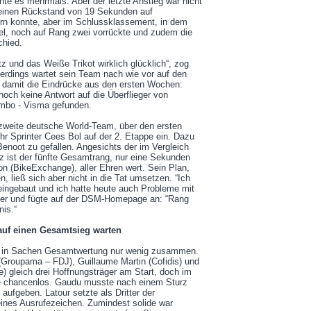
hte es mehrmals. Aber der letzte Anstieg war nicht
 seinen Rückstand von 19 Sekunden auf
rn konnte, aber im Schlussklassement, in dem
iel, noch auf Rang zwei vorrückte und zudem die
chied.
z und das Weiße Trikot wirklich glücklich“, zog
llerdings wartet sein Team nach wie vor auf den
e damit die Eindrücke aus den ersten Wochen:
och keine Antwort auf die Überflieger von
mbo - Visma gefunden.
weite deutsche World-Team, über den ersten
hr Sprinter Cees Bol auf der 2. Etappe ein. Dazu
enoot zu gefallen. Angesichts der im Vergleich
z ist der fünfte Gesamtrang, nur eine Sekunden
n (BikeExchange), aller Ehren wert. Sein Plan,
, ließ sich aber nicht in die Tat umsetzen. “Ich
eingebaut und ich hatte heute auch Probleme mit
ier und fügte auf der DSM-Homepage an: “Rang
nis.“
auf einen Gesamtsieg warten
n in Sachen Gesamtwertung nur wenig zusammen.
Groupama – FDJ), Guillaume Martin (Cofidis) und
ie) gleich drei Hoffnungsträger am Start, doch im
 chancenlos. Gaudu musste nach einem Sturz
ufgeben. Latour setzte als Dritter der
ines Ausrufezeichen. Zumindest solide war