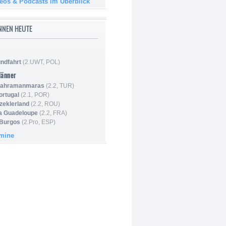
deos & Podcasts im Überblick
NNEN HEUTE
ndfahrt
(2.UWT, POL)
Männer
 Kahramanmaras
(2.2, TUR)
ortugal
(2.1, POR)
Szeklerland
(2.2, ROU)
la Guadeloupe
(2.2, FRA)
 Burgos
(2.Pro, ESP)
rmine