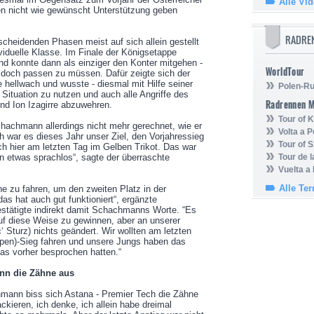
Alle Vi
en nicht wie gewünscht Unterstützung geben
RADRE
cheidenden Phasen meist auf sich allein gestellt
viduelle Klasse. Im Finale der Königsetappe
und konnte dann als einziger den Konter mitgehen -
WorldTour
doch passen zu müssen. Dafür zeigte sich der
 hellwach und wusste - diesmal mit Hilfe seiner
Polen-Ru
 Situation zu nutzen und auch alle Angriffe des
Radrennen 
d Ion Izagirre abzuwehren.
Tour of
Schachmann allerdings nicht mehr gerechnet, wie er
Volta a P
h war es dieses Jahr unser Ziel, den Vorjahressieg
Tour of 
ich hier am letzten Tag im Gelben Trikot. Das war
n etwas sprachlos“, sagte der überraschte
Tour de 
Vuelta a
Alle Te
ne zu fahren, um den zweiten Platz in der
s hat auch gut funktioniert“, ergänzte
stätigte indirekt damit Schachmanns Worte. “Es
auf diese Weise zu gewinnen, aber an unserer
c‘ Sturz) nichts geändert. Wir wollten am letzten
ppen)-Sieg fahren und unsere Jungs haben das
as vorher besprochen hatten.“
nn die Zähne aus
mann biss sich Astana - Premier Tech die Zähne
ckieren, ich denke, ich allein habe dreimal