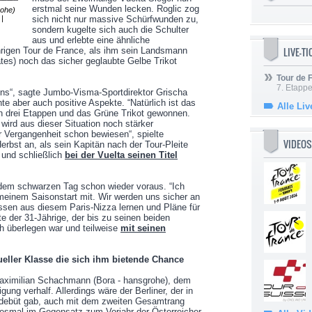
erstmal seine Wunden lecken. Roglic zog
rohe)
|
sich nicht nur massive Schürfwunden zu,
sondern kugelte sich auch die Schulter
aus und erlebte eine ähnliche
LIVE-T
ährigen Tour de France, als ihm sein Landsmann
es) noch das sicher geglaubte Gelbe Trikot
Tour de
7. Etappe
 uns“, sagte Jumbo-Visma-Sportdirektor Grischa
e aber auch positive Aspekte. “Natürlich ist das
Alle Liv
h drei Etappen und das Grüne Trikot gewonnen.
 wird aus dieser Situation noch stärker
 Vergangenheit schon bewiesen“, spielte
VIDEOS
rbst an, als sein Kapitän nach der Tour-Pleite
 und schließlich
bei der Vuelta seinen Titel
 dem schwarzen Tag schon wieder voraus. “Ich
einem Saisonstart mit. Wir werden uns sicher an
sen aus diesem Paris-Nizza lernen und Pläne für
e der 31-Jährige, der bis zu seinen beiden
h überlegen war und teilweise
mit seinen
eller Klasse die sich ihm bietende Chance
Maximilian Schachmann (Bora - hansgrohe), dem
igung verhalf. Allerdings wäre der Berliner, der in
ondebüt gab, auch mit dem zweiten Gesamtrang
esmal im Gegensatz zum Vorjahr der Österreicher