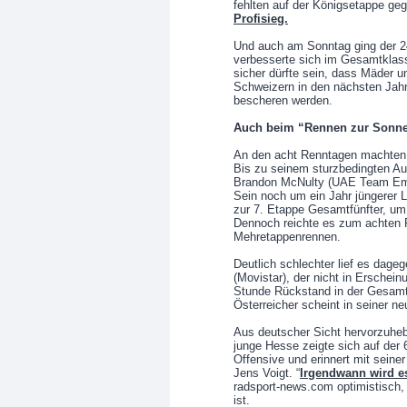
fehlten auf der Königsetappe ge
Profisieg.
Und auch am Sonntag ging der 24-
verbesserte sich im Gesamtklas
sicher dürfte sein, dass Mäder u
Schweizern in den nächsten Jahr
bescheren werden.
Auch beim “Rennen zur Sonne
An den acht Renntagen machten a
Bis zu seinem sturzbedingten Au
Brandon McNulty (UAE Team Emi
Sein noch um ein Jahr jüngerer 
zur 7. Etappe Gesamtfünfter, um
Dennoch reichte es zum achten P
Mehretappenrennen.
Deutlich schlechter lief es dag
(Movistar), der nicht in Erschein
Stunde Rückstand in der Gesamt
Österreicher scheint in seiner 
Aus deutscher Sicht hervorzuheb
junge Hesse zeigte sich auf der
Offensive und erinnert mit sein
Jens Voigt. “
Irgendwann wird e
radsport-news.com optimistisch, 
ist.