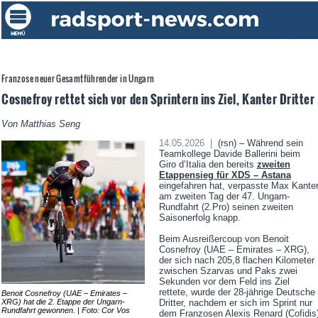
Franzose neuer Gesamtführender in Ungarn
Cosnefroy rettet sich vor den Sprintern ins Ziel, Kanter Dritter
Von Matthias Seng
14.05.2026 |
(rsn) – Während sein
Teamkollege Davide Ballerini beim
Giro d’Italia den bereits
zweiten
Etappensieg für XDS – Astana
eingefahren hat, verpasste Max Kante
am zweiten Tag der 47. Ungarn-
Rundfahrt (2.Pro) seinen zweiten
Saisonerfolg knapp.
Beim Ausreißercoup von Benoit
Cosnefroy (UAE – Emirates – XRG),
der sich nach 205,8 flachen Kilometer
zwischen Szarvas und Paks zwei
Sekunden vor dem Feld ins Ziel
rettete, wurde der 28-jährige Deutsche
Benoit Cosnefroy (UAE – Emirates –
XRG) hat die 2. Etappe der Ungarn-
Dritter, nachdem er sich im Sprint nur
Rundfahrt gewonnen. | Foto: Cor Vos
dem Franzosen Alexis Renard (Cofidis