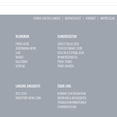
COOKIE EINSTELLUNGEN
|
DATENSCHUTZ
|
KONTAKT
|
IMPRESSUM
RUBRIKEN
SONDERSEITEN
PROFI-NEWS
GIRO D`ITALIA 2026
JEDERMANN-NEWS
TOUR DE FRANCE 2026
LIVE
VUELTA A ESPAÑA 2026
MARKT
RENNERGEBNISSE
KALENDER
PROFI-TEAMS
VEREINE
PROFI-FAHRER
UNSERE ANGEBOTE
ÜBER UNS
RSS-FEED
KONTAKT ZUR REDAKTION
RADSPORT-NEWS.COM
WERBUNG & MEDIADATEN
PRODUKTINFORMATIONEN
ETHIKRICHTLINIE