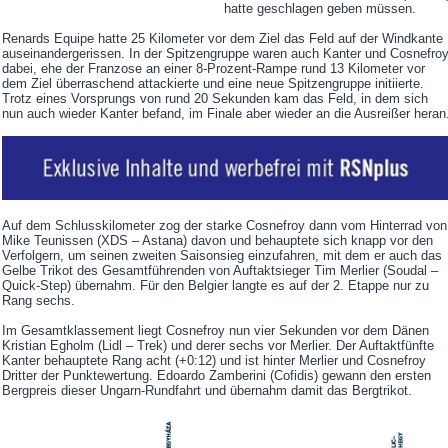
hatte geschlagen geben müssen.
Renards Equipe hatte 25 Kilometer vor dem Ziel das Feld auf der Windkante
auseinandergerissen. In der Spitzengruppe waren auch Kanter und Cosnefro
dabei, ehe der Franzose an einer 8-Prozent-Rampe rund 13 Kilometer vor
dem Ziel überraschend attackierte und eine neue Spitzengruppe initiierte.
Trotz eines Vorsprungs von rund 20 Sekunden kam das Feld, in dem sich
nun auch wieder Kanter befand, im Finale aber wieder an die Ausreißer heran
Auf dem Schlusskilometer zog der starke Cosnefroy dann vom Hinterrad von
Mike Teunissen (XDS – Astana) davon und behauptete sich knapp vor den
Verfolgern, um seinen zweiten Saisonsieg einzufahren, mit dem er auch das
Gelbe Trikot des Gesamtführenden von Auftaktsieger Tim Merlier (Soudal –
Quick-Step) übernahm. Für den Belgier langte es auf der 2. Etappe nur zu
Rang sechs.
Im Gesamtklassement liegt Cosnefroy nun vier Sekunden vor dem Dänen
Kristian Egholm (Lidl – Trek) und derer sechs vor Merlier. Der Auftaktfünfte
Kanter behauptete Rang acht (+0:12) und ist hinter Merlier und Cosnefroy
Dritter der Punktewertung. Edoardo Zamberini (Cofidis) gewann den ersten
Bergpreis dieser Ungarn-Rundfahrt und übernahm damit das Bergtrikot.