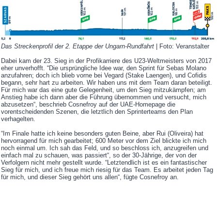
Das Streckenprofil der 2. Etappe der Ungarn-Rundfahrt
| Foto: Veranstalter
Dabei kam der 23. Sieg in der Profikarriere des U23-Weltmeisters von 2017
eher unverhofft. “Die ursprüngliche Idee war, den Sprint für Sebas Molano
anzufahren; doch ich blieb vorne bei Vegard (Stake Laengen), und Cofidis
begann, sehr hart zu arbeiten. Wir haben uns mit dem Team daran beteiligt.
Für mich war das eine gute Gelegenheit, um den Sieg mitzukämpfen; am
Anstieg habe ich dann aber die Führung übernommen und versucht, mich
abzusetzen“, beschrieb Cosnefroy auf der UAE-Homepage die
vorentscheidenden Szenen, die letztlich den Sprinterteams den Plan
verhagelten.
“Im Finale hatte ich keine besonders guten Beine, aber Rui (Oliveira) hat
hervorragend für mich gearbeitet; 600 Meter vor dem Ziel blickte ich mich
noch einmal um. Ich sah das Feld, und so beschloss ich, anzugreifen und
einfach mal zu schauen, was passiert“, so der 30-Jährige, der von der
Verfolgern nicht mehr gestellt wurde. “Letztendlich ist es ein fantastischer
Sieg für mich, und ich freue mich riesig für das Team. Es arbeitet jeden Tag
für mich, und dieser Sieg gehört uns allen“, fügte Cosnefroy an.