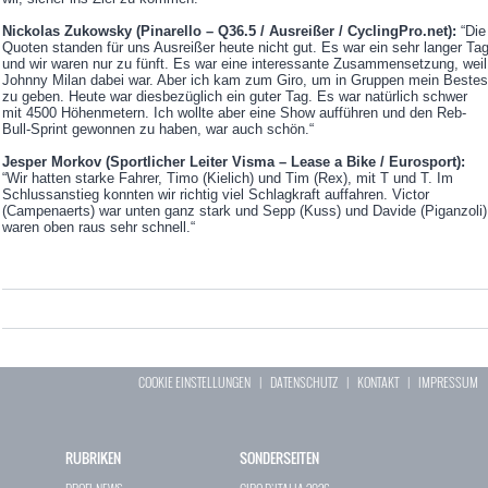
Nickolas Zukowsky (Pinarello – Q36.5 / Ausreißer / CyclingPro.net):
“Die
Quoten standen für uns Ausreißer heute nicht gut. Es war ein sehr langer Ta
und wir waren nur zu fünft. Es war eine interessante Zusammensetzung, weil
Johnny Milan dabei war. Aber ich kam zum Giro, um in Gruppen mein Bestes
zu geben. Heute war diesbezüglich ein guter Tag. Es war natürlich schwer
mit 4500 Höhenmetern. Ich wollte aber eine Show aufführen und den Reb-
Bull-Sprint gewonnen zu haben, war auch schön.“
Jesper Morkov (Sportlicher Leiter Visma – Lease a Bike / Eurosport):
“Wir hatten starke Fahrer, Timo (Kielich) und Tim (Rex), mit T und T. Im
Schlussanstieg konnten wir richtig viel Schlagkraft auffahren. Victor
(Campenaerts) war unten ganz stark und Sepp (Kuss) und Davide (Piganzoli)
waren oben raus sehr schnell.“
COOKIE EINSTELLUNGEN
|
DATENSCHUTZ
|
KONTAKT
|
IMPRESSUM
RUBRIKEN
SONDERSEITEN