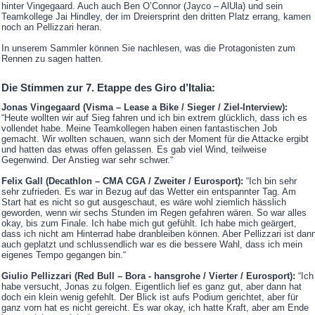
hinter Vingegaard. Auch auch Ben O’Connor (Jayco – AlUla) und sein
Teamkollege Jai Hindley, der im Dreiersprint den dritten Platz errang, kamen
noch an Pellizzari heran.
In unserem Sammler können Sie nachlesen, was die Protagonisten zum
Rennen zu sagen hatten.
Die Stimmen zur 7. Etappe des Giro d’Italia:
Jonas Vingegaard (Visma – Lease a Bike / Sieger / Ziel-Interview):
“Heute wollten wir auf Sieg fahren und ich bin extrem glücklich, dass ich es
vollendet habe. Meine Teamkollegen haben einen fantastischen Job
gemacht. Wir wollten schauen, wann sich der Moment für die Attacke ergibt
und hatten das etwas offen gelassen. Es gab viel Wind, teilweise
Gegenwind. Der Anstieg war sehr schwer.“
Felix Gall (Decathlon – CMA CGA / Zweiter / Eurosport):
“Ich bin sehr
sehr zufrieden. Es war in Bezug auf das Wetter ein entspannter Tag. Am
Start hat es nicht so gut ausgeschaut, es wäre wohl ziemlich hässlich
geworden, wenn wir sechs Stunden im Regen gefahren wären. So war alles
okay, bis zum Finale. Ich habe mich gut gefühlt. Ich habe mich geärgert,
dass ich nicht am Hinterrad habe dranbleiben können. Aber Pellizzari ist dan
auch geplatzt und schlussendlich war es die bessere Wahl, dass ich mein
eigenes Tempo gegangen bin.“
Giulio Pellizzari (Red Bull – Bora - hansgrohe / Vierter / Eurosport):
“Ich
habe versucht, Jonas zu folgen. Eigentlich lief es ganz gut, aber dann hat
doch ein klein wenig gefehlt. Der Blick ist aufs Podium gerichtet, aber für
ganz vorn hat es nicht gereicht. Es war okay, ich hatte Kraft, aber am Ende