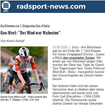
Die Stimmen zur 7. Etappe des Giro d‘Italia
Gee-West: “Der Wind war Wahnsinn“
Von Kevin Kempf
15.05.2026 |
(rsn) – Am Blockhaus
gab es am Ende der 7. Giro-Etappe
mit Jonas Vingegaard (Visma – Lease
a Bike)
den erwarteten Sieger
. Mit
einem gut vier Kilometer langen Solo
machte der Däne das Triple an Grand-
Tour-Tagessiegen fest. Giulio Pellizzar
(Red Bull – Bora – hansgrohe) musste
den Visma-Kapitän als Letzter fahren
lassen.
Der Italiener hatte sich bei seinen
Versuchen dran zu bleiben aber etwas
übernommen und wurde noch von
Felix Gall (Decathlon – CMA CGM)
Derek Gee-West (Lidl - Trek) ereicht das
Ziel der 7. Etappe. | Foto: Cor Vos
überholt. Der Österreicher wurde
starker Zweiter nur wenige Sekunden