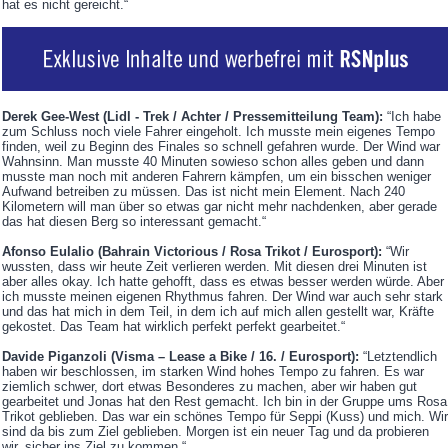
hat es nicht gereicht.“
Derek Gee-West (Lidl - Trek / Achter / Pressemitteilung Team):
“Ich habe
zum Schluss noch viele Fahrer eingeholt. Ich musste mein eigenes Tempo
finden, weil zu Beginn des Finales so schnell gefahren wurde. Der Wind war
Wahnsinn. Man musste 40 Minuten sowieso schon alles geben und dann
musste man noch mit anderen Fahrern kämpfen, um ein bisschen weniger
Aufwand betreiben zu müssen. Das ist nicht mein Element. Nach 240
Kilometern will man über so etwas gar nicht mehr nachdenken, aber gerade
das hat diesen Berg so interessant gemacht.“
Afonso Eulalio (Bahrain Victorious / Rosa Trikot / Eurosport):
“Wir
wussten, dass wir heute Zeit verlieren werden. Mit diesen drei Minuten ist
aber alles okay. Ich hatte gehofft, dass es etwas besser werden würde. Aber
ich musste meinen eigenen Rhythmus fahren. Der Wind war auch sehr stark
und das hat mich in dem Teil, in dem ich auf mich allen gestellt war, Kräfte
gekostet. Das Team hat wirklich perfekt perfekt gearbeitet.“
Davide Piganzoli (Visma – Lease a Bike / 16. / Eurosport):
“Letztendlich
haben wir beschlossen, im starken Wind hohes Tempo zu fahren. Es war
ziemlich schwer, dort etwas Besonderes zu machen, aber wir haben gut
gearbeitet und Jonas hat den Rest gemacht. Ich bin in der Gruppe ums Rosa
Trikot geblieben. Das war ein schönes Tempo für Seppi (Kuss) und mich. Wir
sind da bis zum Ziel geblieben. Morgen ist ein neuer Tag und da probieren
wir, sicher ins Ziel zu kommen.“