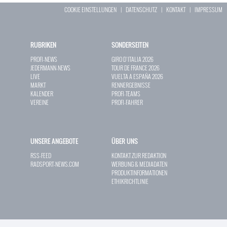
COOKIE EINSTELLUNGEN
|
DATENSCHUTZ
|
KONTAKT
|
IMPRESSUM
RUBRIKEN
SONDERSEITEN
PROFI-NEWS
GIRO D`ITALIA 2026
JEDERMANN-NEWS
TOUR DE FRANCE 2026
LIVE
VUELTA A ESPAÑA 2026
MARKT
RENNERGEBNISSE
KALENDER
PROFI-TEAMS
VEREINE
PROFI-FAHRER
UNSERE ANGEBOTE
ÜBER UNS
RSS-FEED
KONTAKT ZUR REDAKTION
RADSPORT-NEWS.COM
WERBUNG & MEDIADATEN
PRODUKTINFORMATIONEN
ETHIKRICHTLINIE