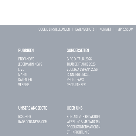
COOKIE EINSTELLUNGEN
|
DATENSCHUTZ
|
KONTAKT
|
IMPRESSUM
RUBRIKEN
SONDERSEITEN
PROFI-NEWS
GIRO D`ITALIA 2026
JEDERMANN-NEWS
TOUR DE FRANCE 2026
LIVE
VUELTA A ESPAÑA 2026
MARKT
RENNERGEBNISSE
KALENDER
PROFI-TEAMS
VEREINE
PROFI-FAHRER
UNSERE ANGEBOTE
ÜBER UNS
RSS-FEED
KONTAKT ZUR REDAKTION
RADSPORT-NEWS.COM
WERBUNG & MEDIADATEN
PRODUKTINFORMATIONEN
ETHIKRICHTLINIE