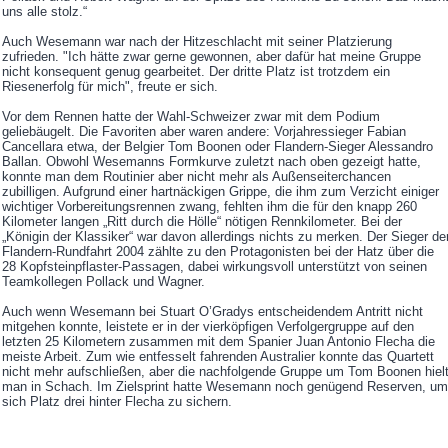
uns alle stolz.“
Auch Wesemann war nach der Hitzeschlacht mit seiner Platzierung
zufrieden. "Ich hätte zwar gerne gewonnen, aber dafür hat meine Gruppe
nicht konsequent genug gearbeitet. Der dritte Platz ist trotzdem ein
Riesenerfolg für mich", freute er sich.
Vor dem Rennen hatte der Wahl-Schweizer zwar mit dem Podium
geliebäugelt. Die Favoriten aber waren andere: Vorjahressieger Fabian
Cancellara etwa, der Belgier Tom Boonen oder Flandern-Sieger Alessandro
Ballan. Obwohl Wesemanns Formkurve zuletzt nach oben gezeigt hatte,
konnte man dem Routinier aber nicht mehr als Außenseiterchancen
zubilligen. Aufgrund einer hartnäckigen Grippe, die ihm zum Verzicht einiger
wichtiger Vorbereitungsrennen zwang, fehlten ihm die für den knapp 260
Kilometer langen „Ritt durch die Hölle“ nötigen Rennkilometer. Bei der
„Königin der Klassiker“ war davon allerdings nichts zu merken. Der Sieger de
Flandern-Rundfahrt 2004 zählte zu den Protagonisten bei der Hatz über die
28 Kopfsteinpflaster-Passagen, dabei wirkungsvoll unterstützt von seinen
Teamkollegen Pollack und Wagner.
Auch wenn Wesemann bei Stuart O’Gradys entscheidendem Antritt nicht
mitgehen konnte, leistete er in der vierköpfigen Verfolgergruppe auf den
letzten 25 Kilometern zusammen mit dem Spanier Juan Antonio Flecha die
meiste Arbeit. Zum wie entfesselt fahrenden Australier konnte das Quartett
nicht mehr aufschließen, aber die nachfolgende Gruppe um Tom Boonen hiel
man in Schach. Im Zielsprint hatte Wesemann noch genügend Reserven, um
sich Platz drei hinter Flecha zu sichern.