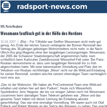
105. Paris-Roubaix
Wesemann teuflisch gut in der Hölle des Nordens
15.04.2007 |
(Ra) – Für T-Mobile war Steffen Wesemann nicht mehr gut
genug. Am Ende der letzten Saison verlängerte der Bonner Rennstall den
Vertrag des 36-jährigen gebürtigen Wolmirstedters nicht mehr, in die Nach-
Ullrich-Ära ging Magenta ohne den langjährigen Leistungsträger. Wesemann,
der 2005 die Schweizer Staatsbürgerschaft angenommen hatte, kam
schließlich beim Karlsruher Zweitdivisionär Wiesenhof-Felt unter. Bei Paris-
Roubaix demonstrierte er, dass sein langjähriger Rennstall ihn zu früh
abgeschrieben hatte. Mit einer bärenstarken Vorstellung und Platz drei im
Velodrom von Roubaix rechtfertigte „Wese“ nicht nur die Wildcard-Einladung
für seinen Rennstall, sondern wischte seinem ehemaligen Team nachträglich
noch eins aus.
„Das ist der Wahnsinn. Wir haben als ProContinental-Team eine Wildcard
erhalten und stehen hier auf dem Podium“, freute sich Wiesenhofs
Sportdirektor Jens Heppner, der bis vor einigen Jahren noch mit Wesemann
zusammen beim damaligen Team Telekom gefahren war. „Wese und das
gesamte Team haben mit dieser Leistung die Einladung absolut
gerechtfertigt. Das war eine einmalige Vorstellung. Wir waren auch mit Olaf
Pollack und Robert Wagner an der Spitze des Rennens zu sehen. Das mach