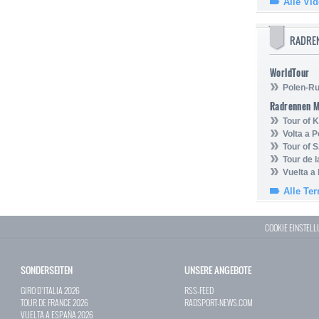
Alle Vi
RADRE
WorldTour
Polen-Ru
Radrennen 
Tour of
Volta a P
Tour of 
Tour de 
Vuelta a
Alle Te
COOKIE EINSTEL
SONDERSEITEN
UNSERE ANGEBOTE
GIRO D`ITALIA 2026
RSS-FEED
TOUR DE FRANCE 2026
RADSPORT-NEWS.COM
VUELTA A ESPAÑA 2026