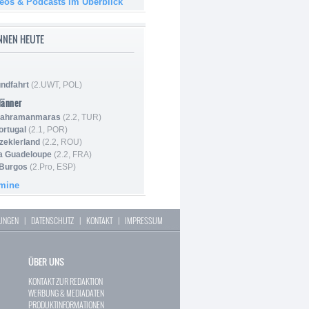
deos & Podcasts im Überblick
NNEN HEUTE
ndfahrt
(2.UWT, POL)
Männer
 Kahramanmaras
(2.2, TUR)
ortugal
(2.1, POR)
Szeklerland
(2.2, ROU)
la Guadeloupe
(2.2, FRA)
 Burgos
(2.Pro, ESP)
rmine
LUNGEN
|
DATENSCHUTZ
|
KONTAKT
|
IMPRESSUM
ÜBER UNS
KONTAKT ZUR REDAKTION
WERBUNG & MEDIADATEN
PRODUKTINFORMATIONEN