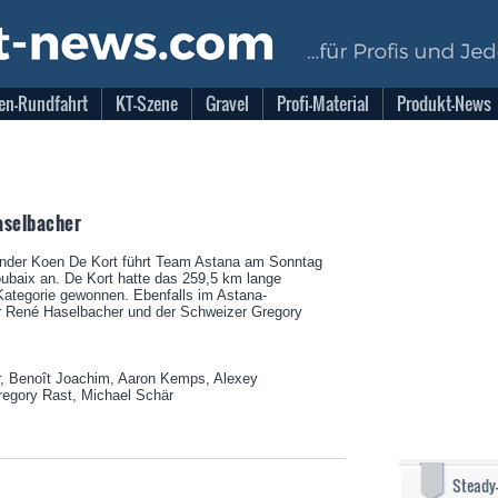
en-Rundfahrt
KT-Szene
Gravel
Profi-Material
Produkt-News
aselbacher
änder Koen De Kort führt Team Astana am Sonntag
oubaix an. De Kort hatte das 259,5 km lange
Kategorie gewonnen. Ebenfalls im Astana-
er René Haselbacher und der Schweizer Gregory
, Benoît Joachim, Aaron Kemps, Alexey
regory Rast, Michael Schär
Steady