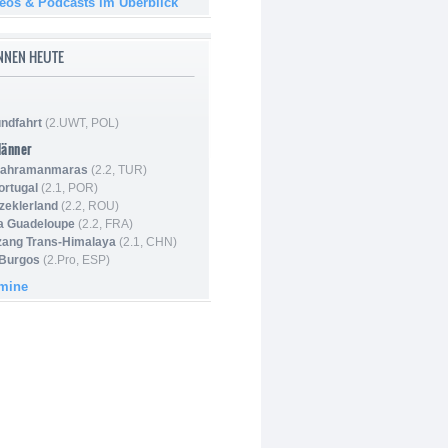
deos & Podcasts im Überblick
NNEN HEUTE
ndfahrt
(2.UWT, POL)
Männer
 Kahramanmaras
(2.2, TUR)
ortugal
(2.1, POR)
Szeklerland
(2.2, ROU)
la Guadeloupe
(2.2, FRA)
zang Trans-Himalaya
(2.1, CHN)
 Burgos
(2.Pro, ESP)
rmine