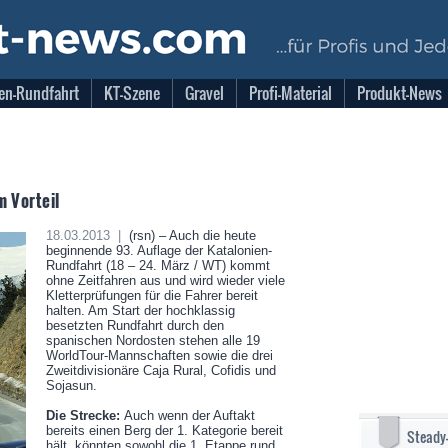
en-Rundfahrt
KT-Szene
Gravel
Profi-Material
Produkt-News
m Vorteil
18.03.2013 |
(rsn) – Auch die heute
beginnende 93. Auflage der Katalonien-
Rundfahrt (18 – 24. März / WT) kommt
ohne Zeitfahren aus und wird wieder viele
Kletterprüfungen für die Fahrer bereit
halten. Am Start der hochklassig
besetzten Rundfahrt durch den
spanischen Nordosten stehen alle 19
WorldTour-Mannschaften sowie die drei
Zweitdivisionäre Caja Rural, Cofidis und
Sojasun.
Die Strecke:
Auch wenn der Auftakt
bereits einen Berg der 1. Kategorie bereit
Steady
hält, könnten sowohl die 1. Etappe rund