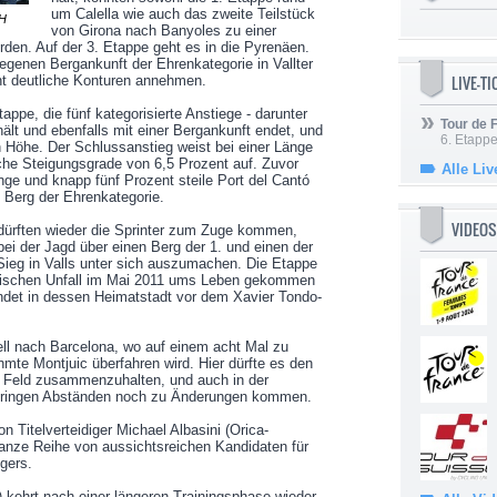
um Calella wie auch das zweite Teilstück
TH
von Girona nach Banyoles zu einer
erden. Auf der 3. Etappe geht es in die Pyrenäen.
egenen Bergankunft der Ehrenkategorie in Vallter
LIVE-T
t deutliche Konturen annehmen.
appe, die fünf kategorisierte Anstiege - darunter
Tour de
hält und ebenfalls mit einer Bergankunft endet, und
6. Etapp
n Höhe. Der Schlussanstieg weist bei einer Länge
iche Steigungsgrade von 6,5 Prozent auf. Zuvor
Alle Liv
nge und knapp fünf Prozent steile Port del Cantó
 Berg der Ehrenkategorie.
VIDEOS
 dürften wieder die Sprinter zum Zuge kommen,
bei der Jagd über einen Berg der 1. und einen der
Sieg in Valls unter sich auszumachen. Die Etappe
agischen Unfall im Mai 2011 ums Leben gekommen
ndet in dessen Heimatstadt vor dem Xavier Tondo-
ell nach Barcelona, wo auf einem acht Mal zu
hmte Montjuic überfahren wird. Hier dürfte es den
s Feld zusammenzuhalten, und auch in der
eringen Abständen noch zu Änderungen kommen.
 Titelverteidiger Michael Albasini (Orica-
ganze Reihe von aussichtsreichen Kandidaten für
gers.
 kehrt nach einer längeren Trainingsphase wieder