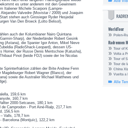
Alle Vi
bekommt es unter anderem mit den Gewinnern
m Italiener Michele Scarponi (Lampre-
 Alejandro Valvedre (Movistar / 2009) und Joaquim
RADRE
Start stehen auch Girosieger Ryder Hesjedal
urgen Van Den Broeck (Lotto Belisol),
WorldTour
zählen auch der Kolumbianer Nairo Quintana
Polen-Ru
n (Garmin-Sharp), der Niederländer Robert Gesink
Radrennen 
g (Astana), die Spanier Igor Anton, Mikel Nieve
 Zubeldia (RadioShack-Leopard), dessen US-
Tour of
is Horner, der Russe Denis Mentschow (Katusha),
Volta a P
hibaut Pinot (beide FDJ) sowie der Ire Nicolas
Tour of 
Tour de 
te Sprinterfraktion zählen der Brite Andrew Fenn
China Xi
 Magdeburger Robert Wagner (Blanco), der
Vuelta a
tana) sowie die Australier Michael Matthews und
dge).
Alle Te
alella, 159,6 km
anyole, 160,7 km
 Vallter 2000-Setcases, 180,1 km
l de Camprodon - Port Ainé-Rialp, 217,7 km
id, 156,5 km
– Valls, 178,7 km
 - Barcelona (Montjuïc), 122,2 km