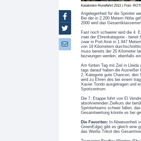
Katalonien-Rundfahrt 2011 | Foto: RO
Angelegenheit für die Sprinter w
Facebook
Bei der in 2.200 Metern Höhe gel
2000 wird das Gesamtklassemen
Twitter
Fast noch schwerer wird die 4. Et
zwei der Ehrenkategorie - bereit 
zwar in Port Ainé in 1.947 Meter
Newsletter:
von 19 Kilometern durchschnittl
muss bereits der 25 Kilometer la
bezwungen werden, ebenfalls ein
Am fünten Tag mit Ziel in Lleida
tags darauf haben die Ausreißer 
2. Kategorie gute Chancen, den 
wird zu Ehren des bei einem tr
Xavier Tondo ausgetragen und e
Sportzentrum.
Die 7. Etappe führt von El Vendr
absolvierenden Zielkurs der berü
Sprinterteams schwer fallen, da
Gesamtwertung könnte es bei g
Die Favoriten:
In Abwesenheit von
GreenEdge) gibt es gleich eine 
das Weiße Trikot des Gesamtsie
Toursieger Bradley Wiggins (Sky)