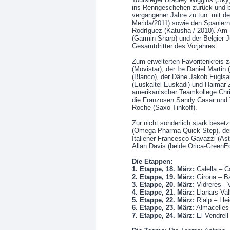
ins Renngeschehen zurück und 
vergangener Jahre zu tun: mit de
Merida/2011) sowie den Spaniern
Rodríguez (Katusha / 2010). Am 
(Garmin-Sharp) und der Belgier J
Gesamtdritter des Vorjahres.
Zum erweiterten Favoritenkreis 
(Movistar), der Ire Daniel Marti
(Blanco), der Däne Jakob Fuglsan
(Euskaltel-Euskadi) und Haimar
amerikanischer Teamkollege Chr
die Franzosen Sandy Casar und T
Roche (Saxo-Tinkoff).
Zur nicht sonderlich stark besetz
(Omega Pharma-Quick-Step), der
Italiener Francesco Gavazzi (As
Allan Davis (beide Orica-GreenE
Die Etappen:
1. Etappe, 18. März:
Calella – C
2. Etappe, 19. März:
Girona – B
3. Etappe, 20. März:
Vidreres -
4. Etappe, 21. März:
Llanars-Val
5. Etappe, 22. März:
Rialp – Lle
6. Etappe, 23. März:
Almacelles 
7. Etappe, 24. März:
El Vendrell