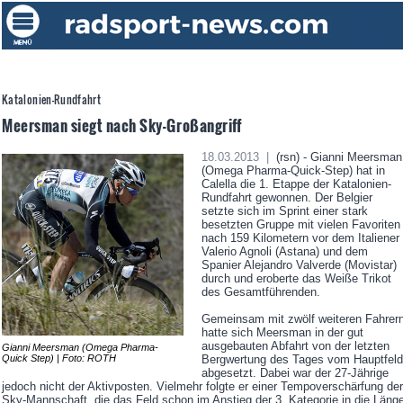
Katalonien-Rundfahrt
Meersman siegt nach Sky-Großangriff
18.03.2013 |
(rsn) - Gianni Meersman
(Omega Pharma-Quick-Step) hat in
Calella die 1. Etappe der Katalonien-
Rundfahrt gewonnen. Der Belgier
setzte sich im Sprint einer stark
besetzten Gruppe mit vielen Favoriten
nach 159 Kilometern vor dem Italiener
Valerio Agnoli (Astana) und dem
Spanier Alejandro Valverde (Movistar)
durch und eroberte das Weiße Trikot
des Gesamtführenden.
Gemeinsam mit zwölf weiteren Fahrer
hatte sich Meersman in der gut
ausgebauten Abfahrt von der letzten
Gianni Meersman (Omega Pharma-
Quick Step) | Foto: ROTH
Bergwertung des Tages vom Hauptfeld
abgesetzt. Dabei war der 27-Jährige
jedoch nicht der Aktivposten. Vielmehr folgte er einer Tempoverschärfung der
Sky-Mannschaft, die das Feld schon im Anstieg der 3. Kategorie in die Läng