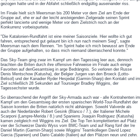
gezogen hatte und in der Abfahrt schließlich endgültig auseinander riss.
Im Finale hielt sich Meersman bis 200 Meter vor dem Ziel am Ende der
Gruppe auf, ehe er auf der leicht ansteigenden Zielgerade seinen Sprint
perfekt lancierte und wenige Meter vor dem Zielstrich noch an der
Konkurrenz vorbeispurtete.
"Die Katalonien-Rundfahrt ist eine meiner Saisonziele. Hier wollte ich gut
fahren, entsprechend gut gelaunt bin ich nun nach meinem Sieg", sagte
Meersman nach dem Rennen. "Im Sprint habe ich mich bewusst am Ende
der Gruppe aufgehalten, so dass mich niemand überraschend konnte."
Das Sky-Team ging zwar im Kampf um den Tagessieg leer aus, dennoch
brachten die Briten durch ihre offensive Fahrweise im Finale auch einige
Favoriten auf denGesamtsieg in arge Bedrängnis. So verloren der Russe
Denis Mentschow (Katusha), der Belgier Jurgen van den Broeck (Lotto-
Belisol) und der Kanadier Ryder Hesjedal (Garmin-Sharp) den Kontakt und im
Ziel schließlich 28 Sekunden auf Toursieger Bradley Wiggins, der
Tagessechster wurde.
So überraschend der Angriff der Sky-Armada auch war - alle Kontrahenten im
Kampf um den Gesamtsieg der ersten spanischen World-Tour-Rundfahrt der
Saison konnten die Briten natürlich nicht abhängen. Sowohl Valverde als
auch der Niederländer Robert Gesink (Blanco / 7.), der Italiener Michele
Scarponi (Lampre-Merida / 8.) und Spaniens Joaquin Rodriguez (Katusha)
kamen zeitgleich mit Wiggins ins Ziel. Die Top Ten komplettierten auf Platz
vier der Schweizer Danilo Wyss vom BMC-Team und auf Rang fünf der Ire
Daniel Martin (Garmin-Sharp) sowie Wiggins' Teamkollegen David Lopez
Garcia (Spanien) und Dario Cataldo (Italien) auf den Plätzen neun und zehn.