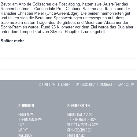
Bevor am Alto de Collsacreu die Post abging, hatten zwei Ausreißer das
Rennen bestimmt: Cannondale-Profi Cristiano Salerno aus Italien und der
Kanadier Christian Meier (Orica-GreenEdge). Die beiden harmonierten gut
und teilten sich die Berg- und Sprintwertungen unterwegs so auf, dass
Salerno zum ersten Träger des Bergtrikots und Meier zum Abräumer der
Sprint-Prämien wurde. Rund 25 Kilometer vor dem Ziel wurde das Duo aber
unter dem Tempodiktat von Sky ins Hauptfeld zurückgeholt.
Später mehr
COOKIE EINSTELLUNGEN
|
DATENSCHUTZ
|
KONTAKT
|
IMPRESSUM
RUBRIKEN
SONDERSEITEN
PROFI-NEWS
GIRO D`ITALIA 2026
JEDERMANN-NEWS
TOUR DE FRANCE 2026
LIVE
VUELTA A ESPAÑA 2026
MARKT
RENNERGEBNISSE
KALENDER
PROFI-TEAMS