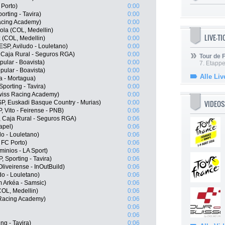
 Porto)
0:00
rting - Tavira)
0:00
acing Academy)
0:00
la (COL, Medellin)
0:00
LIVE-T
 (COL, Medellin)
0:00
SP, Aviludo - Louletano)
0:00
Caja Rural - Seguros RGA)
0:00
Tour de
ular - Boavista)
0:00
7. Etappe
pular - Boavista)
0:00
Alle Liv
a - Mortagua)
0:00
porting - Tavira)
0:00
wiss Racing Academy)
0:00
VIDEOS
P, Euskadi Basque Country - Murias)
0:00
, Vito - Feirense - PNB)
0:06
 Caja Rural - Seguros RGA)
0:06
apel)
0:06
o - Louletano)
0:06
 FC Porto)
0:06
minios - LA Sport)
0:06
 Sporting - Tavira)
0:06
iveirense - InOutBuild)
0:06
o - Louletano)
0:06
 Arkéa - Samsic)
0:06
COL, Medellin)
0:06
 Racing Academy)
0:06
0:06
0:06
g - Tavira)
0:06