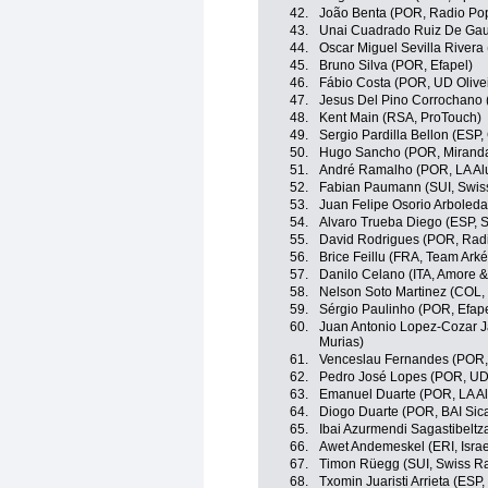
42.
João Benta (POR, Radio Popu
43.
Unai Cuadrado Ruiz De Gau
44.
Oscar Miguel Sevilla Rivera 
45.
Bruno Silva (POR, Efapel)
46.
Fábio Costa (POR, UD Olivei
47.
Jesus Del Pino Corrochano (
48.
Kent Main (RSA, ProTouch)
49.
Sergio Pardilla Bellon (ESP
50.
Hugo Sancho (POR, Miranda
51.
André Ramalho (POR, LA Alu
52.
Fabian Paumann (SUI, Swis
53.
Juan Felipe Osorio Arboleda
54.
Alvaro Trueba Diego (ESP, Sp
55.
David Rodrigues (POR, Radi
56.
Brice Feillu (FRA, Team Ark
57.
Danilo Celano (ITA, Amore & 
58.
Nelson Soto Martinez (COL,
59.
Sérgio Paulinho (POR, Efape
60.
Juan Antonio Lopez-Cozar J
Murias)
61.
Venceslau Fernandes (POR, 
62.
Pedro José Lopes (POR, UD O
63.
Emanuel Duarte (POR, LA Alu
64.
Diogo Duarte (POR, BAI Sic
65.
Ibai Azurmendi Sagastibeltz
66.
Awet Andemeskel (ERI, Isra
67.
Timon Rüegg (SUI, Swiss R
68.
Txomin Juaristi Arrieta (ESP