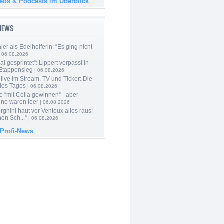
deos & Podcasts im Überblick
-NEWS
er als Edelhelferin: “Es ging nicht
 06.08.2026
al gesprintet“: Lippert verpasst in
Etappensieg
| 06.08.2026
live im Stream, TV und Ticker: Die
des Tages
| 06.08.2026
e “mit Célia gewinnen“ - aber
ine waren leer
| 06.08.2026
ghini haut vor Ventoux alles raus:
en Sch...“
| 06.08.2026
 Profi-News