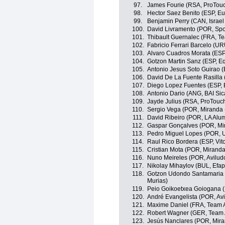
97.
James Fourie (RSA, ProTou
98.
Hector Saez Benito (ESP, Eu
99.
Benjamin Perry (CAN, Israe
100.
David Livramento (POR, Spor
101.
Thibault Guernalec (FRA, T
102.
Fabricio Ferrari Barcelo (UR
103.
Alvaro Cuadros Morata (ESP
104.
Gotzon Martin Sanz (ESP, E
105.
Antonio Jesus Soto Guirao 
106.
David De La Fuente Rasilla 
107.
Diego Lopez Fuentes (ESP, 
108.
Antonio Dario (ANG, BAI Si
109.
Jayde Julius (RSA, ProTouc
110.
Sergio Vega (POR, Miranda 
111.
David Ribeiro (POR, LA Alum
112.
Gaspar Gonçalves (POR, Mi
113.
Pedro Miguel Lopes (POR, UD
114.
Raul Rico Bordera (ESP, Vito
115.
Cristian Mota (POR, Miranda
116.
Nuno Meireles (POR, Aviludo
117.
Nikolay Mihaylov (BUL, Efap
118.
Gotzon Udondo Santamaria 
Murias)
119.
Peio Goikoetxea Goiogana (
120.
André Evangelista (POR, Avi
121.
Maxime Daniel (FRA, Team A
122.
Robert Wagner (GER, Team 
123.
Jesús Nanclares (POR, Mira