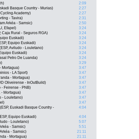
ch)
2:09
skadi Basque Country - Murias)
2:27
l Cycling Academy)
2:27
ting - Tavira)
2:31
eam Arkéa - Samsic)
2:50
U, Efapel)
3:24
, Caja Rural - Seguros RGA)
3:24
quipo Euskadi)
3:24
(ESP, Equipo Euskadi)
3:24
(ESP, Aviludo - Louletano)
3:24
Equipo Euskadi)
3:24
casal Petro De Luanda)
3:24
h)
3:29
- Mortagua)
3:47
inios - LA Sport)
3:47
randa - Mortagua)
3:47
 Oliveirense - InOutBuild)
3:47
 - Feirense - PNB)
3:47
 - Mortagua)
3:47
 - Louletano)
3:47
el)
3:47
(ESP, Euskadi Basque Country -
4:04
ESP, Equipo Euskadi)
4:04
ludo - Louletano)
5:07
rkéa - Samsic)
5:51
Arkéa - Samsic)
21:11
nda - Mortagua)
21:11