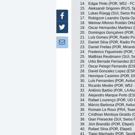
14.
Edgar Pinto (POR, W52 - FC
15.
Aleksandr Grigorev (RUS, Spo
16.
Lukas Rüegg (SUI, Swiss R
Facebook
17.
Robigzon Leandro Oyola Oyo
18.
Weimar Alfonso Roldán Ortiz
Twitter
19.
Oscar Hernandez Martinez (E
20.
Domingos Gonçalves (POR, 
21.
Luís Gomes (POR, Radio Pop
Newsletter:
22.
Daniel Silva (POR, Radio Po
23.
Daniel Freitas (POR, Mirand
24.
Frederico Figueiredo (POR, S
25.
Matthias Reutimann (SUI, S
26.
Urko Berrade Fernandez (ES
27.
Oscar Pelegri Ferrandis (ESP
28.
David Gonzalez Lopez (ESP,
29.
Henrique Casimiro (POR, Ef
30.
Luís Fernandes (POR, Avilud
31.
Ricardo Mestre (POR, W52 -
32.
António Barbio (POR, LA Alu
33.
Alejandro Marque Porto (ESP,
34.
Rafael Lourenço (POR, UD Ol
35.
Márcio Barbosa (POR, Avilud
36.
Romain Le Roux (FRA, Team
37.
Cristhian Montoya Giraldo (
38.
Gian Friesecke (SUI, Swiss
39.
Jóni Brandão (POR, Efapel)
40.
Rafael Silva (POR, Efapel)
41.
Tiago Machado (POR, Sportin