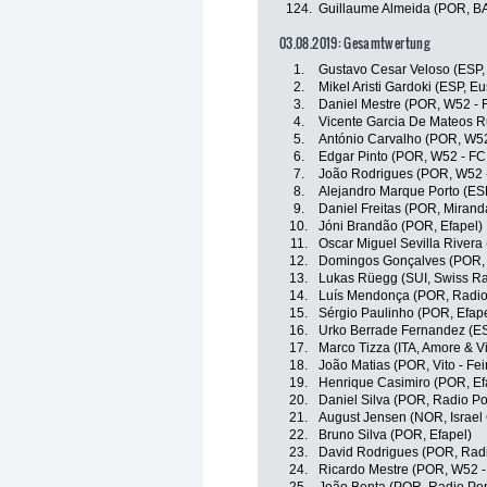
124.
Guillaume Almeida (POR, BA
03.08.2019: Gesamtwertung
1.
Gustavo Cesar Veloso (ESP,
2.
Mikel Aristi Gardoki (ESP, E
3.
Daniel Mestre (POR, W52 - 
4.
Vicente Garcia De Mateos Ru
5.
António Carvalho (POR, W52
6.
Edgar Pinto (POR, W52 - FC
7.
João Rodrigues (POR, W52 -
8.
Alejandro Marque Porto (ESP,
9.
Daniel Freitas (POR, Mirand
10.
Jóni Brandão (POR, Efapel)
11.
Oscar Miguel Sevilla Rivera 
12.
Domingos Gonçalves (POR, 
13.
Lukas Rüegg (SUI, Swiss R
14.
Luís Mendonça (POR, Radio 
15.
Sérgio Paulinho (POR, Efape
16.
Urko Berrade Fernandez (ES
17.
Marco Tizza (ITA, Amore & Vit
18.
João Matias (POR, Vito - Fe
19.
Henrique Casimiro (POR, Ef
20.
Daniel Silva (POR, Radio Po
21.
August Jensen (NOR, Israel
22.
Bruno Silva (POR, Efapel)
23.
David Rodrigues (POR, Radi
24.
Ricardo Mestre (POR, W52 -