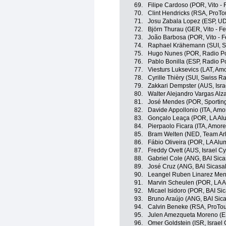
69.
Filipe Cardoso (POR, Vito - 
70.
Clint Hendricks (RSA, ProTo
71.
Josu Zabala Lopez (ESP, UD 
72.
Björn Thurau (GER, Vito - F
73.
João Barbosa (POR, Vito - F
74.
Raphael Krähemann (SUI, S
75.
Hugo Nunes (POR, Radio Pop
76.
Pablo Bonilla (ESP, Radio Po
77.
Viesturs Luksevics (LAT, Amor
78.
Cyrille Thièry (SUI, Swiss 
79.
Zakkari Dempster (AUS, Isr
80.
Walter Alejandro Vargas Alz
81.
José Mendes (POR, Sporting 
82.
Davide Appollonio (ITA, Amor
83.
Gonçalo Leaça (POR, LA Alum
84.
Pierpaolo Ficara (ITA, Amore 
85.
Bram Welten (NED, Team Ar
86.
Fábio Oliveira (POR, LA Alum
87.
Freddy Ovett (AUS, Israel C
88.
Gabriel Cole (ANG, BAI Sic
89.
José Cruz (ANG, BAI Sicasa
90.
Leangel Ruben Linarez Men
91.
Marvin Scheulen (POR, LA Al
92.
Micael Isidoro (POR, BAI Si
93.
Bruno Araújo (ANG, BAI Sic
94.
Calvin Beneke (RSA, ProTo
95.
Julen Amezqueta Moreno (E
96.
Omer Goldstein (ISR, Israel