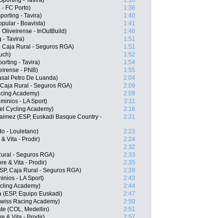
porting - Tavira)
1:35
- FC Porto)
1:36
orting - Tavira)
1:40
pular - Boavista)
1:41
liveirense - InOutBuild)
1:46
- Tavira)
1:51
 Caja Rural - Seguros RGA)
1:51
uch)
1:52
rting - Tavira)
1:54
eirense - PNB)
1:55
asal Petro De Luanda)
2:04
 Caja Rural - Seguros RGA)
2:09
Racing Academy)
2:09
inios - LA Sport)
2:11
ael Cycling Academy)
2:16
aimez (ESP, Euskadi Basque Country -
2:21
o - Louletano)
2:23
& Vita - Prodir)
2:24
2:32
 Rural - Seguros RGA)
2:33
e & Vita - Prodir)
2:35
SP, Caja Rural - Seguros RGA)
2:39
inios - LA Sport)
2:43
ycling Academy)
2:44
a (ESP, Equipo Euskadi)
2:47
wiss Racing Academy)
2:50
ate (COL, Medellin)
2:51
e & Vita - Prodir)
2:57