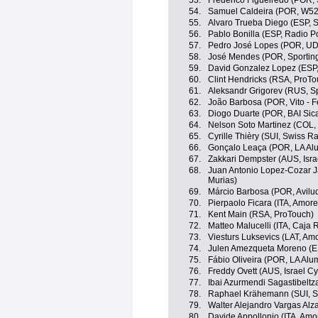
53.
Frederico Figueiredo (POR, S
54.
Samuel Caldeira (POR, W52 
55.
Alvaro Trueba Diego (ESP, Sp
56.
Pablo Bonilla (ESP, Radio Po
57.
Pedro José Lopes (POR, UD O
58.
José Mendes (POR, Sporting 
59.
David Gonzalez Lopez (ESP,
60.
Clint Hendricks (RSA, ProTo
61.
Aleksandr Grigorev (RUS, Spo
62.
João Barbosa (POR, Vito - F
63.
Diogo Duarte (POR, BAI Sic
64.
Nelson Soto Martinez (COL,
65.
Cyrille Thièry (SUI, Swiss 
66.
Gonçalo Leaça (POR, LA Alum
67.
Zakkari Dempster (AUS, Isr
68.
Juan Antonio Lopez-Cozar J
Murias)
69.
Márcio Barbosa (POR, Avilud
70.
Pierpaolo Ficara (ITA, Amore 
71.
Kent Main (RSA, ProTouch)
72.
Matteo Malucelli (ITA, Caja
73.
Viesturs Luksevics (LAT, Amor
74.
Julen Amezqueta Moreno (E
75.
Fábio Oliveira (POR, LA Alum
76.
Freddy Ovett (AUS, Israel C
77.
Ibai Azurmendi Sagastibeltz
78.
Raphael Krähemann (SUI, S
79.
Walter Alejandro Vargas Alz
80.
Davide Appollonio (ITA, Amor