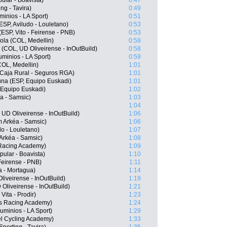
lar - Boavista)
0:47
g - Tavira)
0:49
minios - LA Sport)
0:51
SP, Aviludo - Louletano)
0:53
ESP, Vito - Feirense - PNB)
0:53
la (COL, Medellin)
0:58
 (COL, UD Oliveirense - InOutBuild)
0:58
minios - LA Sport)
0:59
COL, Medellin)
1:01
, Caja Rural - Seguros RGA)
1:01
na (ESP, Equipo Euskadi)
1:01
, Equipo Euskadi)
1:02
éa - Samsic)
1:03
1:04
UD Oliveirense - InOutBuild)
1:06
 Arkéa - Samsic)
1:06
o - Louletano)
1:07
Arkéa - Samsic)
1:08
 Racing Academy)
1:09
ular - Boavista)
1:10
Feirense - PNB)
1:11
 - Mortagua)
1:14
iveirense - InOutBuild)
1:19
Oliveirense - InOutBuild)
1:21
Vita - Prodir)
1:23
s Racing Academy)
1:24
minios - LA Sport)
1:29
el Cycling Academy)
1:33