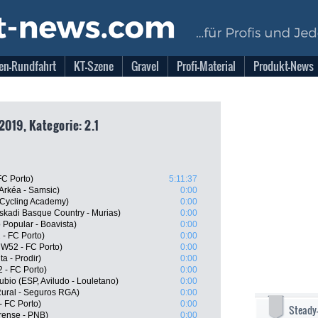
en-Rundfahrt
KT-Szene
Gravel
Profi-Material
Produkt-News
2019, Kategorie: 2.1
FC Porto)
5:11:37
Arkéa - Samsic)
0:00
 Cycling Academy)
0:00
uskadi Basque Country - Murias)
0:00
Popular - Boavista)
0:00
- FC Porto)
0:00
 W52 - FC Porto)
0:00
a - Prodir)
0:00
 - FC Porto)
0:00
bio (ESP, Aviludo - Louletano)
0:00
 Rural - Seguros RGA)
0:00
 FC Porto)
0:00
Steady
irense - PNB)
0:00