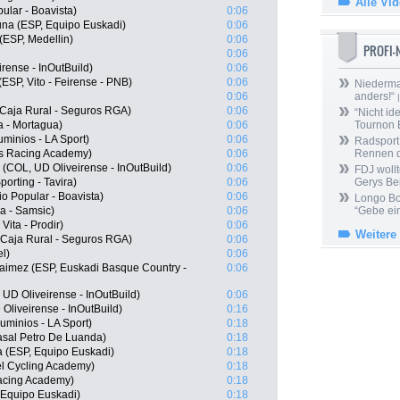
Alle Vi
lar - Boavista)
0:06
na (ESP, Equipo Euskadi)
0:06
(ESP, Medellin)
0:06
PROFI
0:06
rense - InOutBuild)
0:06
ESP, Vito - Feirense - PNB)
0:06
Niedermai
0:06
anders!“
|
, Caja Rural - Seguros RGA)
0:06
“Nicht ide
 - Mortagua)
0:06
Tournon 
minios - LA Sport)
0:06
Radsport 
s Racing Academy)
0:06
Rennen 
 (COL, UD Oliveirense - InOutBuild)
0:06
FDJ wollt
orting - Tavira)
0:06
Gerys Be
o Popular - Boavista)
0:06
Longo Bor
éa - Samsic)
0:06
“Gebe ein
Vita - Prodir)
0:06
Weitere
 Caja Rural - Seguros RGA)
0:06
l)
0:06
aimez (ESP, Euskadi Basque Country -
0:06
UD Oliveirense - InOutBuild)
0:06
liveirense - InOutBuild)
0:16
minios - LA Sport)
0:18
asal Petro De Luanda)
0:18
a (ESP, Equipo Euskadi)
0:18
el Cycling Academy)
0:18
acing Academy)
0:18
, Equipo Euskadi)
0:18