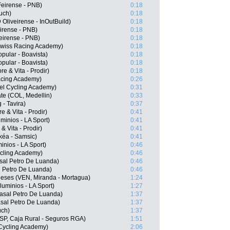
Feirense - PNB)
0:18
uch)
0:18
Oliveirense - InOutBuild)
0:18
eirense - PNB)
0:18
eirense - PNB)
0:18
wiss Racing Academy)
0:18
ular - Boavista)
0:18
pular - Boavista)
0:18
e & Vita - Prodir)
0:18
Racing Academy)
0:26
ael Cycling Academy)
0:31
ate (COL, Medellin)
0:33
- Tavira)
0:37
e & Vita - Prodir)
0:41
inios - LA Sport)
0:41
& Vita - Prodir)
0:41
kéa - Samsic)
0:41
inios - LA Sport)
0:46
ycling Academy)
0:46
asal Petro De Luanda)
0:46
l Petro De Luanda)
0:46
eses (VEN, Miranda - Mortagua)
1:24
uminios - LA Sport)
1:27
casal Petro De Luanda)
1:37
asal Petro De Luanda)
1:37
uch)
1:37
SP, Caja Rural - Seguros RGA)
1:51
 Cycling Academy)
2:06