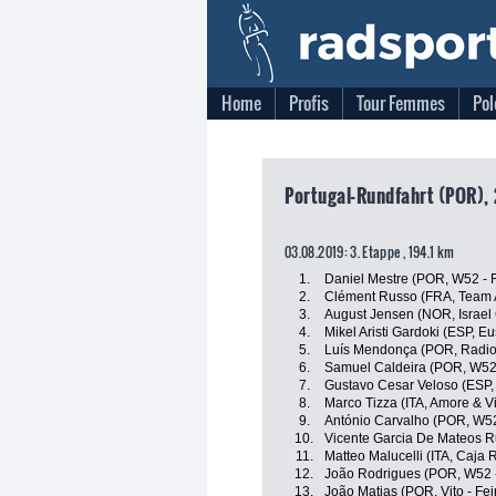
Home
Profis
Tour Femmes
Pol
Portugal-Rundfahrt (POR), 
03.08.2019: 3. Etappe , 194.1 km
1.
Daniel Mestre (POR, W52 - 
2.
Clément Russo (FRA, Team 
3.
August Jensen (NOR, Israel
4.
Mikel Aristi Gardoki (ESP, E
5.
Luís Mendonça (POR, Radio 
6.
Samuel Caldeira (POR, W52 
7.
Gustavo Cesar Veloso (ESP,
8.
Marco Tizza (ITA, Amore & Vit
9.
António Carvalho (POR, W52
10.
Vicente Garcia De Mateos Ru
11.
Matteo Malucelli (ITA, Caja
12.
João Rodrigues (POR, W52 -
13.
João Matias (POR, Vito - Fe