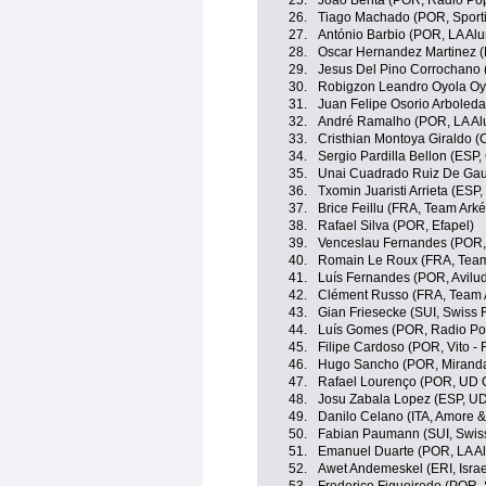
25.
João Benta (POR, Radio Popu
26.
Tiago Machado (POR, Sportin
27.
António Barbio (POR, LA Alu
28.
Oscar Hernandez Martinez (E
29.
Jesus Del Pino Corrochano (
30.
Robigzon Leandro Oyola Oyo
31.
Juan Felipe Osorio Arboleda
32.
André Ramalho (POR, LA Alu
33.
Cristhian Montoya Giraldo (
34.
Sergio Pardilla Bellon (ESP
35.
Unai Cuadrado Ruiz De Gau
36.
Txomin Juaristi Arrieta (ESP
37.
Brice Feillu (FRA, Team Ark
38.
Rafael Silva (POR, Efapel)
39.
Venceslau Fernandes (POR, 
40.
Romain Le Roux (FRA, Team
41.
Luís Fernandes (POR, Avilud
42.
Clément Russo (FRA, Team 
43.
Gian Friesecke (SUI, Swiss
44.
Luís Gomes (POR, Radio Pop
45.
Filipe Cardoso (POR, Vito - 
46.
Hugo Sancho (POR, Miranda
47.
Rafael Lourenço (POR, UD Ol
48.
Josu Zabala Lopez (ESP, UD 
49.
Danilo Celano (ITA, Amore & 
50.
Fabian Paumann (SUI, Swis
51.
Emanuel Duarte (POR, LA Alu
52.
Awet Andemeskel (ERI, Isra