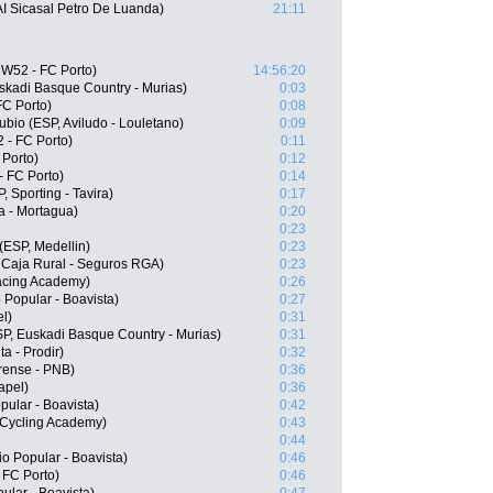
I Sicasal Petro De Luanda)
21:11
 W52 - FC Porto)
14:56:20
uskadi Basque Country - Murias)
0:03
FC Porto)
0:08
bio (ESP, Aviludo - Louletano)
0:09
 - FC Porto)
0:11
 Porto)
0:12
 FC Porto)
0:14
 Sporting - Tavira)
0:17
a - Mortagua)
0:20
0:23
(ESP, Medellin)
0:23
Caja Rural - Seguros RGA)
0:23
acing Academy)
0:26
Popular - Boavista)
0:27
l)
0:31
P, Euskadi Basque Country - Murias)
0:31
a - Prodir)
0:32
irense - PNB)
0:36
apel)
0:36
pular - Boavista)
0:42
 Cycling Academy)
0:43
0:44
o Popular - Boavista)
0:46
 FC Porto)
0:46