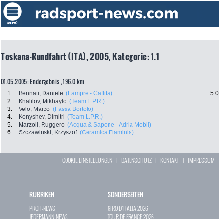
Toskana-Rundfahrt (ITA), 2005, Kategorie: 1.1
01.05.2005: Endergebnis , 196.0 km
1.
Bennati, Daniele
(Lampre - Caffita)
5:0
2.
Khalilov, Mikhaylo
(Team L.P.R.)
3.
Velo, Marco
(Fassa Bortolo)
4.
Konyshev, Dimitri
(Team L.P.R.)
5.
Marzoli, Ruggero
(Acqua & Sapone - Adria Mobil)
6.
Szczawinski, Krzyszof
(Ceramica Flaminia)
COOKIE EINSTELLUNGEN
|
DATENSCHUTZ
|
KONTAKT
|
IMPRESSUM
RUBRIKEN
SONDERSEITEN
PROFI-NEWS
GIRO D`ITALIA 2026
JEDERMANN-NEWS
TOUR DE FRANCE 2026