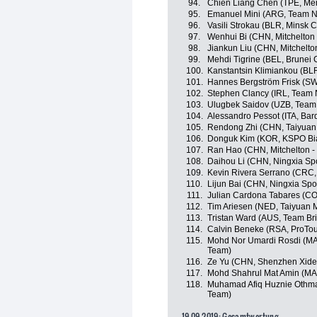
94.
Chien Liang Chen (TPE, Mem
95.
Emanuel Mini (ARG, Team N
96.
Vasili Strokau (BLR, Minsk C
97.
Wenhui Bi (CHN, Mitchelton
98.
Jiankun Liu (CHN, Mitchelto
99.
Mehdi Tigrine (BEL, Brunei 
100.
Kanstantsin Klimiankou (BLR
101.
Hannes Bergström Frisk (SW
102.
Stephen Clancy (IRL, Team 
103.
Ulugbek Saidov (UZB, Team
104.
Alessandro Pessot (ITA, Bar
105.
Rendong Zhi (CHN, Taiyuan
106.
Donguk Kim (KOR, KSPO Bian
107.
Ran Hao (CHN, Mitchelton -
108.
Daihou Li (CHN, Ningxia Spor
109.
Kevin Rivera Serrano (CRC, 
110.
Lijun Bai (CHN, Ningxia Spor
111.
Julian Cardona Tabares (COL
112.
Tim Ariesen (NED, Taiyuan 
113.
Tristan Ward (AUS, Team Br
114.
Calvin Beneke (RSA, ProTo
115.
Mohd Nor Umardi Rosdi (MA
Team)
116.
Ze Yu (CHN, Shenzhen Xide
117.
Mohd Shahrul Mat Amin (MA
118.
Muhamad Afiq Huznie Othma
Team)
19.09.2019: Gesamtwertung