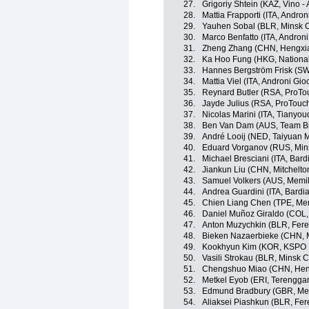
27.
Grigoriy Shtein (KAZ, Vino -
28.
Mattia Frapporti (ITA, Andron
29.
Yauhen Sobal (BLR, Minsk C
30.
Marco Benfatto (ITA, Androni
31.
Zheng Zhang (CHN, Hengxia
32.
Ka Hoo Fung (HKG, Nationa
33.
Hannes Bergström Frisk (SW
34.
Mattia Viel (ITA, Androni Gio
35.
Reynard Butler (RSA, ProTo
36.
Jayde Julius (RSA, ProTouc
37.
Nicolas Marini (ITA, Tianyo
38.
Ben Van Dam (AUS, Team B
39.
André Looij (NED, Taiyuan 
40.
Eduard Vorganov (RUS, Mins
41.
Michael Bresciani (ITA, Bard
42.
Jiankun Liu (CHN, Mitchelto
43.
Samuel Volkers (AUS, Memil
44.
Andrea Guardini (ITA, Bardi
45.
Chien Liang Chen (TPE, Mem
46.
Daniel Muñoz Giraldo (COL, 
47.
Anton Muzychkin (BLR, Fere
48.
Bieken Nazaerbieke (CHN, M
49.
Kookhyun Kim (KOR, KSPO Bi
50.
Vasili Strokau (BLR, Minsk C
51.
Chengshuo Miao (CHN, Hen
52.
Metkel Eyob (ERI, Terengga
53.
Edmund Bradbury (GBR, Mem
54.
Aliaksei Piashkun (BLR, Fer