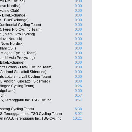
il Pro Cycling)
0:00
ovo Nordisk)
0:00
ycling Club)
0:00
 - BikeExchange)
0:00
n - BikeExchange)
0:00
Continental Cycling Team)
0:00
, Ferei Pro Cycling Team)
0:00
E, Memil Pro Cycling)
0:00
Novo Nordisk)
0:00
 Novo Nordisk)
0:00
diani CSF)
0:00
 Miogee Cycling Team)
0:00
chi Asia Procycling)
0:00
 BikeExchange)
0:00
ts Lottery - Livall Cycling Team)
0:00
Androni Giocattoli Sidermec)
0:00
ts Lottery - Livall Cycling Team)
0:00
, Androni Giocattoli Sidermec)
0:00
Miogee Cycling Team)
0:26
idgeLane)
0:00
uch)
0:57
S, Terengganu Inc. TSG Cycling
0:57
sheng Cycling Team)
6:38
S, Terengganu Inc. TSG Cycling Team)
8:02
n (MAS, Terengganu Inc. TSG Cycling
10:21