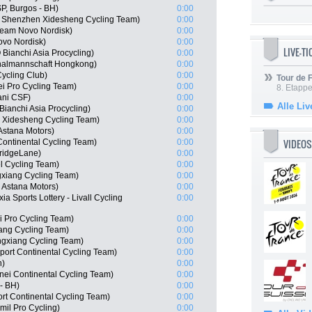
P, Burgos - BH)
0:00
 Shenzhen Xidesheng Cycling Team)
0:00
eam Novo Nordisk)
0:00
ovo Nordisk)
0:00
LIVE-T
ianchi Asia Procycling)
0:00
nalmannschaft Hongkong)
0:00
ycling Club)
0:00
Tour de
ei Pro Cycling Team)
0:00
8. Etappe
ani CSF)
0:00
Alle Liv
anchi Asia Procycling)
0:00
 Xidesheng Cycling Team)
0:00
 Astana Motors)
0:00
VIDEOS
Continental Cycling Team)
0:00
ridgeLane)
0:00
l Cycling Team)
0:00
gxiang Cycling Team)
0:00
- Astana Motors)
0:00
a Sports Lottery - Livall Cycling
0:00
i Pro Cycling Team)
0:00
ng Cycling Team)
0:00
gxiang Cycling Team)
0:00
ort Continental Cycling Team)
0:00
h)
0:00
ei Continental Cycling Team)
0:00
- BH)
0:00
t Continental Cycling Team)
0:00
il Pro Cycling)
0:00