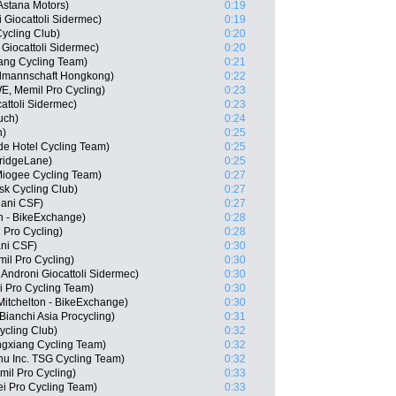
 Astana Motors)
0:19
i Giocattoli Sidermec)
0:19
ycling Club)
0:20
 Giocattoli Sidermec)
0:20
ng Cycling Team)
0:21
lmannschaft Hongkong)
0:22
E, Memil Pro Cycling)
0:23
cattoli Sidermec)
0:23
uch)
0:24
h)
0:25
ude Hotel Cycling Team)
0:25
ridgeLane)
0:25
Miogee Cycling Team)
0:27
k Cycling Club)
0:27
iani CSF)
0:27
n - BikeExchange)
0:28
 Pro Cycling)
0:28
ani CSF)
0:30
il Pro Cycling)
0:30
Androni Giocattoli Sidermec)
0:30
i Pro Cycling Team)
0:30
itchelton - BikeExchange)
0:30
anchi Asia Procycling)
0:31
ycling Club)
0:32
gxiang Cycling Team)
0:32
nu Inc. TSG Cycling Team)
0:32
il Pro Cycling)
0:33
ei Pro Cycling Team)
0:33