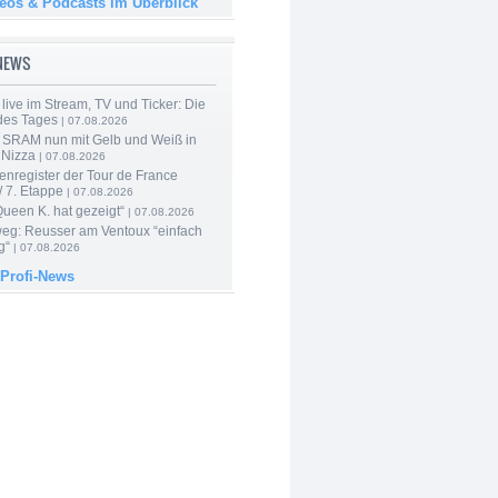
deos & Podcasts im Überblick
-NEWS
live im Stream, TV und Ticker: Die
des Tages
| 07.08.2026
 SRAM nun mit Gelb und Weiß in
 Nizza
| 07.08.2026
enregister der Tour de France
 7. Etappe
| 07.08.2026
Queen K. hat gezeigt“
| 07.08.2026
 weg: Reusser am Ventoux “einfach
g“
| 07.08.2026
 Profi-News