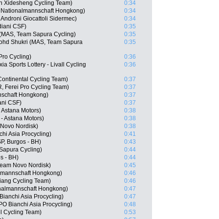
n Xidesheng Cycling Team)
0:34
 Nationalmannschaft Hongkong)
0:34
Androni Giocattoli Sidermec)
0:34
diani CSF)
0:35
AS, Team Sapura Cycling)
0:35
ohd Shukri (MAS, Team Sapura
0:35
Pro Cycling)
0:36
a Sports Lottery - Livall Cycling
0:36
Continental Cycling Team)
0:37
, Ferei Pro Cycling Team)
0:37
nschaft Hongkong)
0:37
ani CSF)
0:37
- Astana Motors)
0:38
 - Astana Motors)
0:38
 Novo Nordisk)
0:38
hi Asia Procycling)
0:41
P, Burgos - BH)
0:43
Sapura Cycling)
0:44
s - BH)
0:44
eam Novo Nordisk)
0:45
lmannschaft Hongkong)
0:46
ang Cycling Team)
0:46
nalmannschaft Hongkong)
0:47
anchi Asia Procycling)
0:47
 Bianchi Asia Procycling)
0:48
l Cycling Team)
0:53