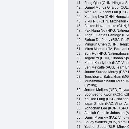
41.
Feng Qiao (CHN, Ningxia Spor
42.
Daniel Muñoz Giraldo (COL, 
43.
Wan Yau Vincent Lau (HKG,
44.
Xianjing Lyu (CHN, Hengxia
45.
Yikui Niu (CHN, Mitchelton 
46.
Bieken Nazaerbieke (CHN, M
47.
Pak Hang Ng (HKG, Nationa
48.
Angel Fuentes Paniego (ESP
49.
Rohan Du Plooy (RSA, ProT
50.
Mingrun Chen (CHN, Hengxi
51.
Mirco Maestri (ITA, Bardiani
52.
Burr Ho (HKG, Nationalman
53.
Tegele Yi (CHN, Kunbao Spo
54.
Kairat Khadylbek (KAZ, Vino
55.
Ben Metcalfe (AUS, Team B
56.
Jaume Sureda Morey (ESP, 
57.
Tegshbayar Batsaikhan (MGL
58.
Muhammad Shaiful Adlan M
Cycling)
59.
Jeroen Meijers (NED, Taiyu
60.
Soonyeong Kwon (KOR, KSPO
61.
Ka Hoo Fung (HKG, Nationa
62.
Iogan Shtein (KAZ, Vino - As
63.
Yongchan Lee (KOR, KSPO Bi
64.
Alastair Christie-Johnston 
65.
Daniil Pronskiy (KAZ, Vino -
66.
Bailey Walters (AUS, Memil 
67.
Yauhen Sobal (BLR, Minsk C