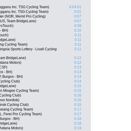
ngganu Inc. TSG Cycling Team)
6:04:01
gganu Inc. TSG Cycling Team)
0:01
ær (NOR, Memil Pro Cycling)
0:07
(AUS, Team BridgeLane)
0:07
roTouch)
0:09
- BH)
0:10
ouch)
0:11
idgeLane)
0:11
ng Cycling Team)
0:11
gxia Sports Lottery - Livall Cycling
0:11
eam BridgeLane)
0:12
Astana Motors)
0:12
 CSF)
0:13
os - BH)
0:13
, Burgos - BH)
0:14
ycling Club)
0:14
ridgeLane)
0:15
an Miogee Cycling Team)
0:15
Cycling Club)
0:16
ovo Nordisk)
0:16
insk Cycling Club)
0:16
gxiang Cycling Team)
0:17
, Ferei Pro Cycling Team)
0:17
Burgos - BH)
0:18
ridgeLane)
0:18
 Astana Motors)
0:19