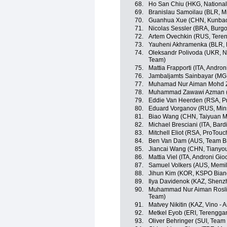
68.
Ho San Chiu (HKG, Nationa
69.
Branislau Samoilau (BLR, M
70.
Guanhua Xue (CHN, Kunbao 
71.
Nicolas Sessler (BRA, Burgo
72.
Artem Ovechkin (RUS, Teren
73.
Yauheni Akhramenka (BLR, F
74.
Oleksandr Polivoda (UKR, Nin
Team)
75.
Mattia Frapporti (ITA, Andron
76.
Jambaljamts Sainbayar (MGL
77.
Muhamad Nur Aiman Mohd Za
78.
Muhammad Zawawi Azman (M
79.
Eddie Van Heerden (RSA, P
80.
Eduard Vorganov (RUS, Mins
81.
Biao Wang (CHN, Taiyuan M
82.
Michael Bresciani (ITA, Bard
83.
Mitchell Eliot (RSA, ProTouc
84.
Ben Van Dam (AUS, Team B
85.
Jiancai Wang (CHN, Tianyou
86.
Mattia Viel (ITA, Androni Gio
87.
Samuel Volkers (AUS, Memil
88.
Jihun Kim (KOR, KSPO Bianc
89.
Ilya Davidenok (KAZ, Shen
90.
Muhammad Nur Aiman Rosli 
Team)
91.
Matvey Nikitin (KAZ, Vino - 
92.
Metkel Eyob (ERI, Terengga
93.
Oliver Behringer (SUI, Team