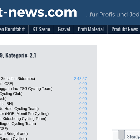
en-Rundfahrt
KT-Szene
Gravel
Profi-Material
Produkt-News
9, Kategorie: 2.1
 Giocattoli Sidermec)
2:43:57
ani CSF)
0:00
ngganu Inc. TSG Cycling Team)
0:00
Cycling Club)
0:00
uch)
0:00
os - BH)
0:00
ude Hotel Cycling Team)
0:00
ær (NOR, Memil Pro Cycling)
0:00
n Xidesheng Cycling Team)
0:00
Miogee Cycling Team)
0:00
 CSF)
0:00
eam BridgeLane)
0:00
Steady
Sapura Cycling)
0:00