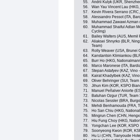
55.
Andrii Kulyk (UKR, Shenzhe
56.
Wan Yau Vincent Lau (HKG,
57.
Kevin Rivera Serrano (CRC, 
58.
Alessandro Pessot (ITA, Bar
59.
Muhammad Zawawi Azman (M
60.
Muhammad Shaiful Adlan M
Cycling)
61.
Bailey Walters (AUS, Memil 
62.
Aliaksei Shnyrko (BLR, Ningxi
Team)
63.
Rolly Weaver (USA, Brunei 
64.
Kanstantsin Klimiankou (BLR
65.
Burr Ho (HKG, Nationalman
66.
Marco Maronese (ITA, Bardi
67.
Stepan Astafyev (KAZ, Vino 
68.
Kairat Khadylbek (KAZ, Vino
69.
Oliver Behringer (SUI, Team
70.
Jihun Kim (KOR, KSPO Bianc
71.
Manuel Peñalver Aniorte (ES
72.
Batuhan Ozgur (TUR, Team 
73.
Nicolas Sessler (BRA, Burgo
74.
Mehdi Benhamouda (FRA, T
75.
Ho San Chiu (HKG, Nationa
76.
Mingrun Chen (CHN, Hengxi
77.
Hiu Fung Choy (HKG, Natio
78.
Yongchan Lee (KOR, KSPO Bi
79.
Soonyeong Kwon (KOR, KSPO
80.
Hu Li (CHN, Tianyoude Hote