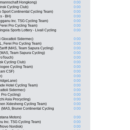
lmannschaft Hongkong)
0:00
insk Cycling Club)
0:00
Sport Continental Cycling Team)
0:00
s - BH)
0:00
gganu Inc. TSG Cycling Team)
0:00
erei Pro Cycling Team)
0:00
gxia Sports Lottery - Livall Cycling
0:00
i Giocattoli Sidermec)
0:00
, Ferei Pro Cycling Team)
0:00
riff (MAS, Team Sapura Cycling)
0:00
AS, Team Sapura Cycling)
0:00
roTouch)
0:00
k Cycling Club)
0:00
iogee Cycling Team)
0:00
iani CSF)
0:00
h)
0:00
ridgeLane)
0:00
de Hotel Cycling Team)
0:00
cattoli Sidermec)
0:00
 Pro Cycling)
0:00
hi Asia Procycling)
0:00
zhen Xidesheng Cycling Team)
0:00
(MAS, Brunei Continental Cycling
0:00
Astana Motors)
0:00
nu Inc. TSG Cycling Team)
0:00
 Novo Nordisk)
0:00