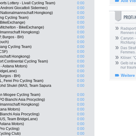
Alle Vi
ts Lottery - Livall Cycling Team)
0:00
Androni Giocattoli Sidermec)
0:00
 Nationalmannschaft Hongkong)
0:00
PROFI
ng Cycling Team)
0:00
- BikeExchange)
0:00
itchelton - BikeExchange)
0:00
Radsport 
lmannschaft Hongkong)
0:00
Rennen 
, Burgos - BH)
0:00
Canyon -
ouch)
0:00
Richtung
ang Cycling Team)
0:00
Das Straf
 CSF)
0:00
Femmes /
nschaft Hongkong)
0:00
Klöser: “
rt Continental Cycling Team)
0:00
Gelb ist
 - Astana Motors)
0:00
nur trauri
ridgeLane)
0:00
Weitere
Burgos - BH)
0:00
, Ferei Pro Cycling Team)
0:00
ohd Shukri (MAS, Team Sapura
0:00
an Miogee Cycling Team)
0:00
 Bianchi Asia Procycling)
0:00
lmannschaft Hongkong)
0:00
tana Motors)
0:00
anchi Asia Procycling)
0:00
(AUS, Team BridgeLane)
0:00
 Astana Motors)
0:00
Pro Cycling)
0:00
ycling Club)
0:00