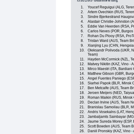
1.
Youcef Reguigui (ALG, Tere
2.
Artem Ovechkin (RUS, Teren
3.
Sindre Bjerkestrand Haugsv
4.
Alastair Christie-Johnston 
5.
Eddie Van Heerden (RSA, P
6.
Carlos Neves (POR, Burgos 
7.
Rohan Du Plooy (RSA, ProT
8.
Tristan Ward (AUS, Team Br
9.
Xianjing Lyu (CHN, Hengxia
10.
Oleksandr Polivoda (UKR, Nin
Team)
11.
Hayden McCormick (NZL, T
12.
Matvey Nikitin (KAZ, Vino - 
13.
Mirco Maestri (ITA, Bardiani
14.
Matthew Gibson (GBR, Burg
15.
Angel Fuentes Paniego (ESP
16.
Siarhei Papok (BLR, Minsk C
17.
Ben Metcalfe (AUS, Team B
18.
Jeroen Meijers (NED, Taiyu
19.
Roman Maikin (RUS, Minsk 
20.
Declan Irvine (AUS, Team N
21.
Branislau Samoilau (BLR, M
22.
Andris Vosekalns (LAT, Hen
23.
Jambaljamts Sainbayar (MGL
24.
Jaume Sureda Morey (ESP, 
25.
Scott Bowden (AUS, Team B
26.
Daniil Pronskiy (KAZ, Vino -