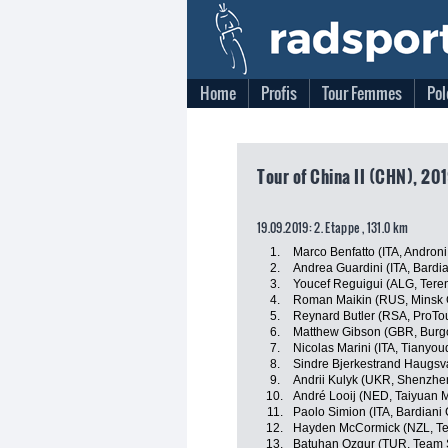
Home
Profis
Tour Femmes
Pol
Tour of China II (CHN), 201
19.09.2019: 2. Etappe , 131.0 km
1.
Marco Benfatto (ITA, Androni
2.
Andrea Guardini (ITA, Bardi
3.
Youcef Reguigui (ALG, Tere
4.
Roman Maikin (RUS, Minsk 
5.
Reynard Butler (RSA, ProTo
6.
Matthew Gibson (GBR, Burg
7.
Nicolas Marini (ITA, Tianyo
8.
Sindre Bjerkestrand Haugsv
9.
Andrii Kulyk (UKR, Shenzhe
10.
André Looij (NED, Taiyuan 
11.
Paolo Simion (ITA, Bardiani
12.
Hayden McCormick (NZL, T
13.
Batuhan Ozgur (TUR, Team 