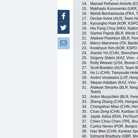
14.
Manuel Peñalver Aniorte (ES
15.
Mykhaylo Kononenko (UKR,
16.
Mehdi Benhamouda (FRA, T
Facebook
17.
Declan Irvine (AUS, Team N
18.
Kyoungho Park (KOR, KSPO B
Twitter
19.
Hiu Fung Choy (HKG, Natio
20.
Siarhei Papok (BLR, Minsk C
21.
Aliaksei Piashkun (BLR, Fer
Newsletter:
22.
Marco Maronese (ITA, Bardi
23.
Kookhyun Kim (KOR, KSPO Bi
24.
Xiaolei Yin (CHN, Shenzhen
25.
Grigoriy Shtein (KAZ, Vino -
26.
Rolly Weaver (USA, Brunei 
27.
Scott Bowden (AUS, Team B
28.
Hu Li (CHN, Tianyoude Hote
29.
Andris Vosekalns (LAT, Hen
30.
Stepan Astafyev (KAZ, Vino 
31.
Aliaksei Shnyrko (BLR, Ningxi
Team)
32.
Anton Muzychkin (BLR, Fere
33.
Zheng Zhang (CHN, Hengxia
34.
Chengshuo Miao (CHN, Hen
35.
Chao Zeng (CHN, Kunbao Sp
36.
Jayde Julius (RSA, ProTouc
37.
Chien Chou Chen (TPE, Brun
38.
Carlos Neves (POR, Burgos 
39.
Hao Wen (CHN, Kunbao Spor
40.
Edmund Bradbury (GBR, Mem