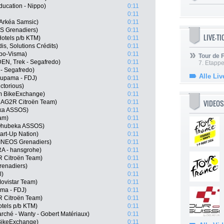
ducation - Nippo)
0:11
0:11
Arkéa Samsic)
0:11
S Grenadiers)
0:11
LIVE-T
otels p/b KTM)
0:11
is, Solutions Crédits)
0:11
bo-Visma)
0:11
Tour de
DEN, Trek - Segafredo)
0:11
7. Etappe
 - Segafredo)
0:11
Alle Liv
oupama - FDJ)
0:11
ctorious)
0:11
 BikeExchange)
0:11
VIDEOS
, AG2R Citroën Team)
0:11
eka ASSOS)
0:11
am)
0:11
Qhubeka ASSOS)
0:11
art-Up Nation)
0:11
INEOS Grenadiers)
0:11
A - hansgrohe)
0:11
 Citroën Team)
0:11
renadiers)
0:11
l)
0:11
ovistar Team)
0:11
ama - FDJ)
0:11
R Citroën Team)
0:11
otels p/b KTM)
0:11
arché - Wanty - Gobert Matériaux)
0:11
BikeExchange)
0:11