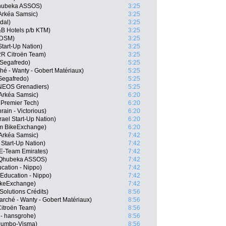
Qhubeka ASSOS)
3:25
Arkéa Samsic)
3:25
dal)
3:25
B Hotels p/b KTM)
3:25
 DSM)
3:25
Start-Up Nation)
3:25
2R Citroën Team)
3:25
 Segafredo)
5:25
hé - Wanty - Gobert Matériaux)
5:25
 Segafredo)
5:25
INEOS Grenadiers)
5:25
Arkéa Samsic)
6:20
 Premier Tech)
6:20
ain - Victorious)
6:20
rael Start-Up Nation)
6:20
am BikeExchange)
6:20
Arkéa Samsic)
7:42
 Start-Up Nation)
7:42
AE-Team Emirates)
7:42
 Qhubeka ASSOS)
7:42
cation - Nippo)
7:42
Education - Nippo)
7:42
BikeExchange)
7:42
Solutions Crédits)
8:56
arché - Wanty - Gobert Matériaux)
8:56
itroën Team)
8:56
- hansgrohe)
8:56
Jumbo-Visma)
8:56