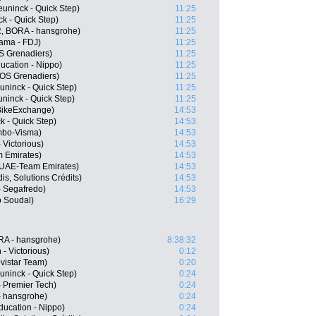
uninck - Quick Step)
11:25
k - Quick Step)
11:25
, BORA - hansgrohe)
11:25
ama - FDJ)
11:25
 Grenadiers)
11:25
ucation - Nippo)
11:25
EOS Grenadiers)
11:25
ninck - Quick Step)
11:25
ninck - Quick Step)
11:25
BikeExchange)
14:53
k - Quick Step)
14:53
mbo-Visma)
14:53
 Victorious)
14:53
m Emirates)
14:53
 UAE-Team Emirates)
14:53
s, Solutions Crédits)
14:53
 Segafredo)
14:53
o Soudal)
16:29
RA - hansgrohe)
8:38:32
 - Victorious)
0:12
vistar Team)
0:20
ninck - Quick Step)
0:24
- Premier Tech)
0:24
- hansgrohe)
0:24
ducation - Nippo)
0:24