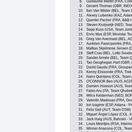
8.
Guillaume Martin (FRA, Cofid
9.
Geraint Thomas (GBR, INEO
10.
Ilan Van Wilder (BEL, Team
11.
Alexey Lutsenko (KAZ, Astan
12.
Quentin Pacher (FRA, B&B H
13.
Steven Kruijswijk (NED, Te
14.
Sepp Kuss (USA, Team Jum
15.
Enric Mas (ESP, Movistar Te
16.
Greg Van Avermaet (BEL, A
17.
Aurélien Paret-peintre (FRA
18.
Mattias Skjelmose Jensen (
19.
Steff Cras (BEL, Lotto Souda
20.
Sander Armée (BEL, Team 
21.
Tao Geoghegan Hart (GBR, 
22.
David Gaudu (FRA, Groupam
23.
Kenny Elissonde (FRA, Trek
24.
Nairo Quintana (COL, Team 
25.
O'CONNOR Ben (AUS, AG2R
26.
Damien Howson (AUS, Team
27.
Fabio Aru (ITA, Team Qhub
28.
Wilco Kelderman (NED, BOR
29.
Valentin Madouas (FRA, Gr
30.
Ion Izagirre (ESP, Astana - P
31.
Felix Gall (AUT, Team DSM)
32.
Miguel Ángel López (COL, M
33.
Jack Haig (AUS, Bahrain - Vi
34.
Louis Meintjes (RSA, Interm
35.
Winner Anacona (COL, Team