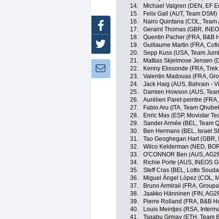
14.
Michael Valgren (DEN, EF E
15.
Felix Gall (AUT, Team DSM)
16.
Nairo Quintana (COL, Team 
Facebook
17.
Geraint Thomas (GBR, INEO
18.
Quentin Pacher (FRA, B&B H
Twitter
19.
Guillaume Martin (FRA, Cofid
20.
Sepp Kuss (USA, Team Jum
21.
Mattias Skjelmose Jensen (
Newsletter:
22.
Kenny Elissonde (FRA, Trek
23.
Valentin Madouas (FRA, Gr
24.
Jack Haig (AUS, Bahrain - Vi
25.
Damien Howson (AUS, Team
26.
Aurélien Paret-peintre (FRA
27.
Fabio Aru (ITA, Team Qhub
28.
Enric Mas (ESP, Movistar Te
29.
Sander Armée (BEL, Team 
30.
Ben Hermans (BEL, Israel St
31.
Tao Geoghegan Hart (GBR, 
32.
Wilco Kelderman (NED, BOR
33.
O'CONNOR Ben (AUS, AG2R
34.
Richie Porte (AUS, INEOS G
35.
Steff Cras (BEL, Lotto Souda
36.
Miguel Ángel López (COL, M
37.
Bruno Armirail (FRA, Group
38.
Jaakko Hänninen (FIN, AG2
39.
Pierre Rolland (FRA, B&B H
40.
Louis Meintjes (RSA, Interm
41.
Tsgabu Grmay (ETH, Team 