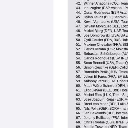
42.
Winner Anacona (COL, Team
43.
Ion Izagirre (ESP, Astana - P
44.
Óscar Rodríguez (ESP, Astan
45.
Dylan Teuns (BEL, Bahrain - 
46.
Kevin Vermaerke (USA, Te
47.
Sylvain Moniquet (BEL, Lott
48.
Mikkel Bjerg (DEN, UAE-Tea
49.
Joe Dombrowski (USA, UAE
50.
Cyril Gautier (FRA, B&B Hot
51.
Maxime Chevalier (FRA, B&B
52.
Carlos Verona (ESP, Movist
53.
Sebastian Schönberger (AUT
54.
Carlos Rodriguez (ESP, INE
55.
Sean Bennett (USA, Team 
56.
Simon Geschke (GER, Cofidis
57.
Barnabás Peák (HUN, Team
58.
Julien El Fares (FRA, EF Edu
59.
Anthony Perez (FRA, Cofidis,
60.
Mads Würtz Schmidt (DEN, Is
61.
Eliot Lietaer (BEL, B&B Hote
62.
Michel Ries (LUX, Trek - Se
63.
José Joaquín Rojas (ESP, M
64.
Brent Van Moer (BEL, Lotto 
65.
Nils Politt (GER, BORA - ha
66.
Jan Bakelants (BEL, Interma
67.
Jeremy Bellicaud (FRA, Inte
68.
Chris Froome (GBR, Israel S
69.
Martijn Tusveld (NED, Tea