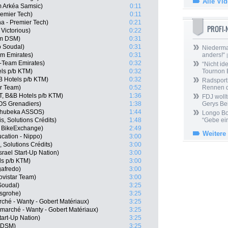
Alle Vi
 Arkéa Samsic)
0:11
remier Tech)
0:11
a - Premier Tech)
0:21
PROFI
Victorious)
0:22
am DSM)
0:31
o Soudal)
0:31
Niedermai
m Emirates)
0:31
anders!“
|
-Team Emirates)
0:32
“Nicht ide
els p/b KTM)
0:32
Tournon 
 Hotels p/b KTM)
0:32
Radsport 
ar Team)
0:52
Rennen 
, B&B Hotels p/b KTM)
1:36
FDJ wollt
OS Grenadiers)
1:38
Gerys Be
Qhubeka ASSOS)
1:44
Longo Bor
, Solutions Crédits)
1:48
“Gebe ein
 BikeExchange)
2:49
Weitere
cation - Nippo)
3:00
 Solutions Crédits)
3:00
rael Start-Up Nation)
3:00
ls p/b KTM)
3:00
gafredo)
3:00
ovistar Team)
3:00
Soudal)
3:25
nsgrohe)
3:25
rché - Wanty - Gobert Matériaux)
3:25
rmarché - Wanty - Gobert Matériaux)
3:25
tart-Up Nation)
3:25
m DSM)
3:25