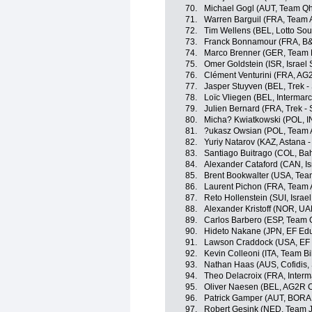
70.
Michael Gogl (AUT, Team 
71.
Warren Barguil (FRA, Team 
72.
Tim Wellens (BEL, Lotto Sou
73.
Franck Bonnamour (FRA, B&
74.
Marco Brenner (GER, Team
75.
Omer Goldstein (ISR, Israel 
76.
Clément Venturini (FRA, AG
77.
Jasper Stuyven (BEL, Trek -
78.
Loïc Vliegen (BEL, Intermarc
79.
Julien Bernard (FRA, Trek -
80.
Micha? Kwiatkowski (POL, 
81.
?ukasz Owsian (POL, Team 
82.
Yuriy Natarov (KAZ, Astana -
83.
Santiago Buitrago (COL, Bahr
84.
Alexander Cataford (CAN, Is
85.
Brent Bookwalter (USA, Te
86.
Laurent Pichon (FRA, Team 
87.
Reto Hollenstein (SUI, Israel
88.
Alexander Kristoff (NOR, U
89.
Carlos Barbero (ESP, Team
90.
Hideto Nakane (JPN, EF Edu
91.
Lawson Craddock (USA, EF 
92.
Kevin Colleoni (ITA, Team 
93.
Nathan Haas (AUS, Cofidis, 
94.
Theo Delacroix (FRA, Interm
95.
Oliver Naesen (BEL, AG2R C
96.
Patrick Gamper (AUT, BORA 
97.
Robert Gesink (NED, Team 