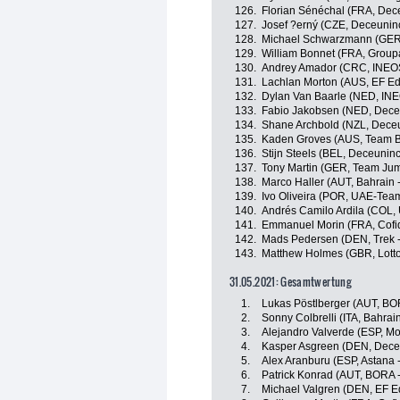
126.
Florian Sénéchal (FRA, Dece
127.
Josef ?erný (CZE, Deceuninc
128.
Michael Schwarzmann (GER
129.
William Bonnet (FRA, Group
130.
Andrey Amador (CRC, INEOS
131.
Lachlan Morton (AUS, EF Ed
132.
Dylan Van Baarle (NED, IN
133.
Fabio Jakobsen (NED, Deceu
134.
Shane Archbold (NZL, Deceu
135.
Kaden Groves (AUS, Team 
136.
Stijn Steels (BEL, Deceuninc
137.
Tony Martin (GER, Team Ju
138.
Marco Haller (AUT, Bahrain -
139.
Ivo Oliveira (POR, UAE-Tea
140.
Andrés Camilo Ardila (COL,
141.
Emmanuel Morin (FRA, Cofidi
142.
Mads Pedersen (DEN, Trek -
143.
Matthew Holmes (GBR, Lott
31.05.2021: Gesamtwertung
1.
Lukas Pöstlberger (AUT, BO
2.
Sonny Colbrelli (ITA, Bahrain
3.
Alejandro Valverde (ESP, Mo
4.
Kasper Asgreen (DEN, Deceu
5.
Alex Aranburu (ESP, Astana 
6.
Patrick Konrad (AUT, BORA 
7.
Michael Valgren (DEN, EF E