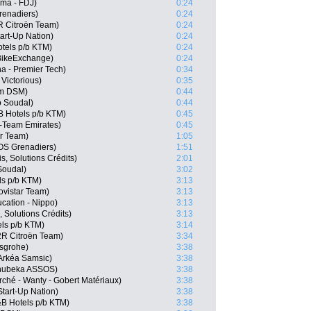
ama - FDJ)
0:24
renadiers)
0:24
R Citroën Team)
0:24
art-Up Nation)
0:24
otels p/b KTM)
0:24
BikeExchange)
0:24
a - Premier Tech)
0:34
Victorious)
0:35
am DSM)
0:44
o Soudal)
0:44
 Hotels p/b KTM)
0:45
-Team Emirates)
0:45
ar Team)
1:05
OS Grenadiers)
1:51
, Solutions Crédits)
2:01
Soudal)
3:02
ls p/b KTM)
3:13
ovistar Team)
3:13
cation - Nippo)
3:13
 Solutions Crédits)
3:13
els p/b KTM)
3:14
2R Citroën Team)
3:34
nsgrohe)
3:38
Arkéa Samsic)
3:38
Qhubeka ASSOS)
3:38
rché - Wanty - Gobert Matériaux)
3:38
Start-Up Nation)
3:38
B Hotels p/b KTM)
3:38