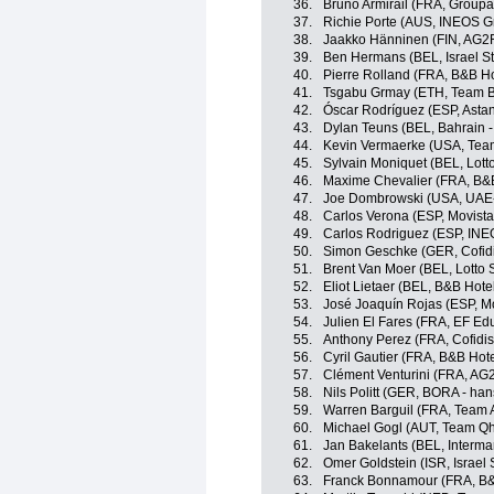
36.
Bruno Armirail (FRA, Group
37.
Richie Porte (AUS, INEOS G
38.
Jaakko Hänninen (FIN, AG2
39.
Ben Hermans (BEL, Israel St
40.
Pierre Rolland (FRA, B&B H
41.
Tsgabu Grmay (ETH, Team 
42.
Óscar Rodríguez (ESP, Astan
43.
Dylan Teuns (BEL, Bahrain - 
44.
Kevin Vermaerke (USA, Te
45.
Sylvain Moniquet (BEL, Lott
46.
Maxime Chevalier (FRA, B&B
47.
Joe Dombrowski (USA, UAE
48.
Carlos Verona (ESP, Movist
49.
Carlos Rodriguez (ESP, INE
50.
Simon Geschke (GER, Cofidis
51.
Brent Van Moer (BEL, Lotto 
52.
Eliot Lietaer (BEL, B&B Hote
53.
José Joaquín Rojas (ESP, M
54.
Julien El Fares (FRA, EF Edu
55.
Anthony Perez (FRA, Cofidis,
56.
Cyril Gautier (FRA, B&B Hot
57.
Clément Venturini (FRA, AG
58.
Nils Politt (GER, BORA - ha
59.
Warren Barguil (FRA, Team 
60.
Michael Gogl (AUT, Team 
61.
Jan Bakelants (BEL, Interma
62.
Omer Goldstein (ISR, Israel 
63.
Franck Bonnamour (FRA, B&