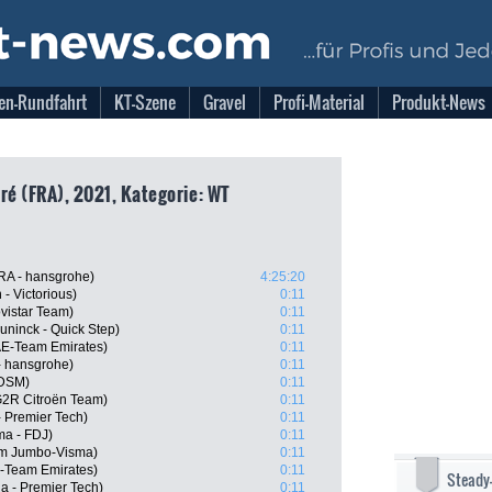
en-Rundfahrt
KT-Szene
Gravel
Profi-Material
Produkt-News
ré (FRA), 2021, Kategorie: WT
RA - hansgrohe)
4:25:20
 - Victorious)
0:11
vistar Team)
0:11
ninck - Quick Step)
0:11
AE-Team Emirates)
0:11
- hansgrohe)
0:11
 DSM)
0:11
G2R Citroën Team)
0:11
- Premier Tech)
0:11
a - FDJ)
0:11
am Jumbo-Visma)
0:11
-Team Emirates)
0:11
Steady
a - Premier Tech)
0:11