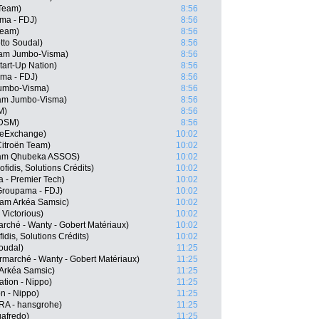
 Team)
8:56
ma - FDJ)
8:56
Team)
8:56
tto Soudal)
8:56
eam Jumbo-Visma)
8:56
tart-Up Nation)
8:56
ama - FDJ)
8:56
umbo-Visma)
8:56
eam Jumbo-Visma)
8:56
M)
8:56
 DSM)
8:56
keExchange)
10:02
itroën Team)
10:02
eam Qhubeka ASSOS)
10:02
fidis, Solutions Crédits)
10:02
a - Premier Tech)
10:02
Groupama - FDJ)
10:02
eam Arkéa Samsic)
10:02
Victorious)
10:02
arché - Wanty - Gobert Matériaux)
10:02
dis, Solutions Crédits)
10:02
oudal)
11:25
rmarché - Wanty - Gobert Matériaux)
11:25
Arkéa Samsic)
11:25
tion - Nippo)
11:25
n - Nippo)
11:25
RA - hansgrohe)
11:25
gafredo)
11:25