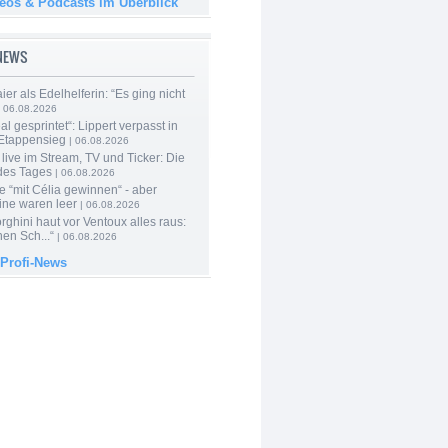
deos & Podcasts im Überblick
-NEWS
er als Edelhelferin: “Es ging nicht
 06.08.2026
al gesprintet“: Lippert verpasst in
Etappensieg
| 06.08.2026
live im Stream, TV und Ticker: Die
des Tages
| 06.08.2026
e “mit Célia gewinnen“ - aber
ine waren leer
| 06.08.2026
ghini haut vor Ventoux alles raus:
en Sch...“
| 06.08.2026
 Profi-News