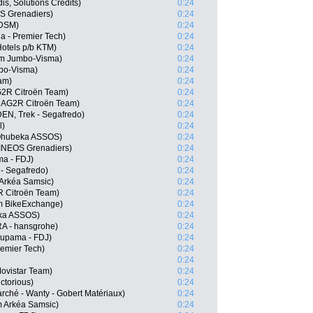
is, Solutions Crédits)
0:24
S Grenadiers)
0:24
 DSM)
0:24
a - Premier Tech)
0:24
otels p/b KTM)
0:24
am Jumbo-Visma)
0:24
bo-Visma)
0:24
am)
0:24
G2R Citroën Team)
0:24
, AG2R Citroën Team)
0:24
DEN, Trek - Segafredo)
0:24
l)
0:24
Qhubeka ASSOS)
0:24
INEOS Grenadiers)
0:24
a - FDJ)
0:24
 - Segafredo)
0:24
Arkéa Samsic)
0:24
 Citroën Team)
0:24
 BikeExchange)
0:24
eka ASSOS)
0:24
A - hansgrohe)
0:24
oupama - FDJ)
0:24
remier Tech)
0:24
0:24
ovistar Team)
0:24
ctorious)
0:24
arché - Wanty - Gobert Matériaux)
0:24
 Arkéa Samsic)
0:24