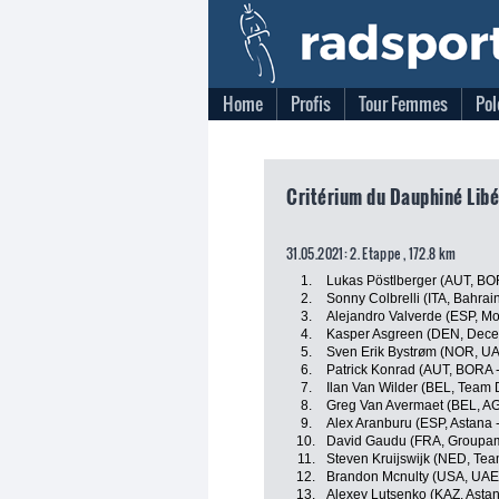
Home
Profis
Tour Femmes
Pol
Critérium du Dauphiné Libé
31.05.2021: 2. Etappe , 172.8 km
1.
Lukas Pöstlberger (AUT, BO
2.
Sonny Colbrelli (ITA, Bahrain
3.
Alejandro Valverde (ESP, Mo
4.
Kasper Asgreen (DEN, Deceu
5.
Sven Erik Bystrøm (NOR, U
6.
Patrick Konrad (AUT, BORA 
7.
Ilan Van Wilder (BEL, Team
8.
Greg Van Avermaet (BEL, A
9.
Alex Aranburu (ESP, Astana 
10.
David Gaudu (FRA, Groupam
11.
Steven Kruijswijk (NED, Te
12.
Brandon Mcnulty (USA, UAE
13.
Alexey Lutsenko (KAZ, Astan