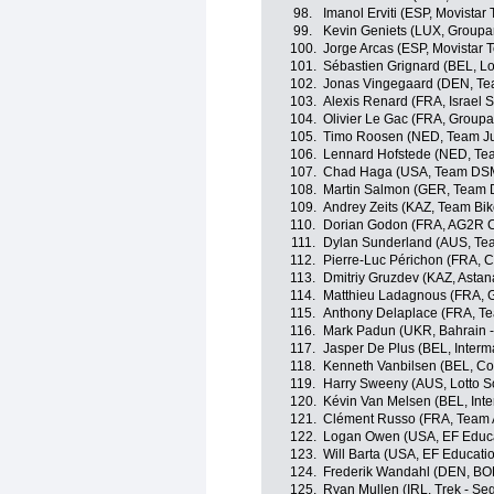
98.
Imanol Erviti (ESP, Movistar
99.
Kevin Geniets (LUX, Groupa
100.
Jorge Arcas (ESP, Movistar 
101.
Sébastien Grignard (BEL, Lo
102.
Jonas Vingegaard (DEN, T
103.
Alexis Renard (FRA, Israel S
104.
Olivier Le Gac (FRA, Group
105.
Timo Roosen (NED, Team J
106.
Lennard Hofstede (NED, T
107.
Chad Haga (USA, Team DS
108.
Martin Salmon (GER, Team
109.
Andrey Zeits (KAZ, Team Bi
110.
Dorian Godon (FRA, AG2R C
111.
Dylan Sunderland (AUS, T
112.
Pierre-Luc Périchon (FRA, Co
113.
Dmitriy Gruzdev (KAZ, Astan
114.
Matthieu Ladagnous (FRA, 
115.
Anthony Delaplace (FRA, T
116.
Mark Padun (UKR, Bahrain - 
117.
Jasper De Plus (BEL, Interm
118.
Kenneth Vanbilsen (BEL, Cofi
119.
Harry Sweeny (AUS, Lotto S
120.
Kévin Van Melsen (BEL, Inte
121.
Clément Russo (FRA, Team 
122.
Logan Owen (USA, EF Educa
123.
Will Barta (USA, EF Educatio
124.
Frederik Wandahl (DEN, BO
125.
Ryan Mullen (IRL, Trek - Se