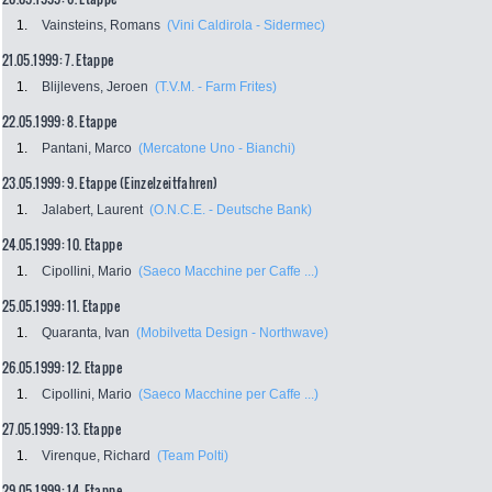
1.
Vainsteins, Romans
(Vini Caldirola - Sidermec)
21.05.1999: 7. Etappe
1.
Blijlevens, Jeroen
(T.V.M. - Farm Frites)
22.05.1999: 8. Etappe
1.
Pantani, Marco
(Mercatone Uno - Bianchi)
23.05.1999: 9. Etappe (Einzelzeitfahren)
1.
Jalabert, Laurent
(O.N.C.E. - Deutsche Bank)
24.05.1999: 10. Etappe
1.
Cipollini, Mario
(Saeco Macchine per Caffe ...)
25.05.1999: 11. Etappe
1.
Quaranta, Ivan
(Mobilvetta Design - Northwave)
26.05.1999: 12. Etappe
1.
Cipollini, Mario
(Saeco Macchine per Caffe ...)
27.05.1999: 13. Etappe
1.
Virenque, Richard
(Team Polti)
29.05.1999: 14. Etappe