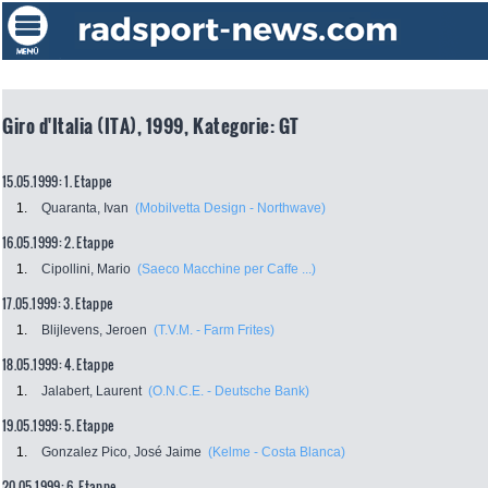
Giro d'Italia (ITA), 1999, Kategorie: GT
15.05.1999: 1. Etappe
1.
Quaranta, Ivan
(Mobilvetta Design - Northwave)
16.05.1999: 2. Etappe
1.
Cipollini, Mario
(Saeco Macchine per Caffe ...)
17.05.1999: 3. Etappe
1.
Blijlevens, Jeroen
(T.V.M. - Farm Frites)
18.05.1999: 4. Etappe
1.
Jalabert, Laurent
(O.N.C.E. - Deutsche Bank)
19.05.1999: 5. Etappe
1.
Gonzalez Pico, José Jaime
(Kelme - Costa Blanca)
20.05.1999: 6. Etappe