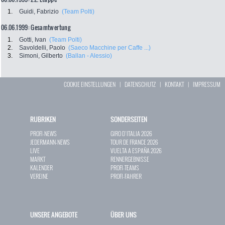
1.
Guidi, Fabrizio
(Team Polti)
06.06.1999: Gesamtwertung
1.
Gotti, Ivan
(Team Polti)
2.
Savoldelli, Paolo
(Saeco Macchine per Caffe ...)
3.
Simoni, Gilberto
(Ballan - Alessio)
COOKIE EINSTELLUNGEN
|
DATENSCHUTZ
|
KONTAKT
|
IMPRESSUM
RUBRIKEN
SONDERSEITEN
PROFI-NEWS
GIRO D`ITALIA 2026
JEDERMANN-NEWS
TOUR DE FRANCE 2026
LIVE
VUELTA A ESPAÑA 2026
MARKT
RENNERGEBNISSE
KALENDER
PROFI-TEAMS
VEREINE
PROFI-FAHRER
UNSERE ANGEBOTE
ÜBER UNS