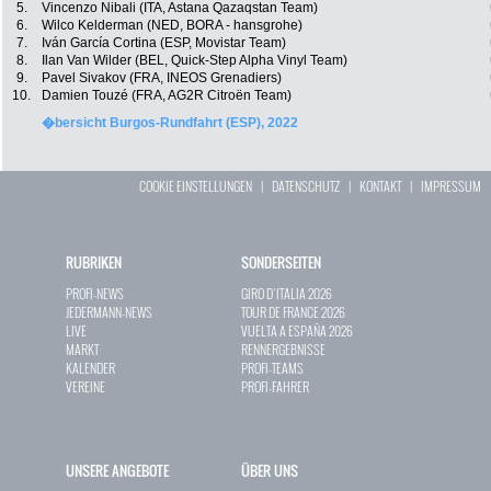
5.
Vincenzo Nibali (ITA, Astana Qazaqstan Team)
6.
Wilco Kelderman (NED, BORA - hansgrohe)
7.
Iván García Cortina (ESP, Movistar Team)
8.
Ilan Van Wilder (BEL, Quick-Step Alpha Vinyl Team)
9.
Pavel Sivakov (FRA, INEOS Grenadiers)
10.
Damien Touzé (FRA, AG2R Citroën Team)
�bersicht Burgos-Rundfahrt (ESP), 2022
COOKIE EINSTELLUNGEN
|
DATENSCHUTZ
|
KONTAKT
|
IMPRESSUM
RUBRIKEN
SONDERSEITEN
PROFI-NEWS
GIRO D`ITALIA 2026
JEDERMANN-NEWS
TOUR DE FRANCE 2026
LIVE
VUELTA A ESPAÑA 2026
MARKT
RENNERGEBNISSE
KALENDER
PROFI-TEAMS
VEREINE
PROFI-FAHRER
UNSERE ANGEBOTE
ÜBER UNS