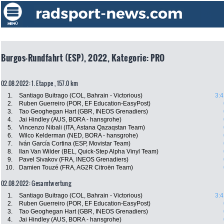
Burgos-Rundfahrt (ESP), 2022, Kategorie: PRO
02.08.2022: 1. Etappe , 157.0 km
1.
Santiago Buitrago (COL, Bahrain - Victorious)
3:4
2.
Ruben Guerreiro (POR, EF Education-EasyPost)
3.
Tao Geoghegan Hart (GBR, INEOS Grenadiers)
4.
Jai Hindley (AUS, BORA - hansgrohe)
5.
Vincenzo Nibali (ITA, Astana Qazaqstan Team)
6.
Wilco Kelderman (NED, BORA - hansgrohe)
7.
Iván García Cortina (ESP, Movistar Team)
8.
Ilan Van Wilder (BEL, Quick-Step Alpha Vinyl Team)
9.
Pavel Sivakov (FRA, INEOS Grenadiers)
10.
Damien Touzé (FRA, AG2R Citroën Team)
02.08.2022: Gesamtwertung
1.
Santiago Buitrago (COL, Bahrain - Victorious)
3:4
2.
Ruben Guerreiro (POR, EF Education-EasyPost)
3.
Tao Geoghegan Hart (GBR, INEOS Grenadiers)
4.
Jai Hindley (AUS, BORA - hansgrohe)