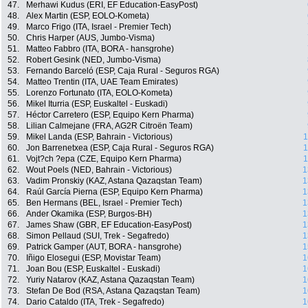
47.
Merhawi Kudus (ERI, EF Education-EasyPost)
48.
Alex Martin (ESP, EOLO-Kometa)
49.
Marco Frigo (ITA, Israel - Premier Tech)
50.
Chris Harper (AUS, Jumbo-Visma)
51.
Matteo Fabbro (ITA, BORA - hansgrohe)
52.
Robert Gesink (NED, Jumbo-Visma)
53.
Fernando Barceló (ESP, Caja Rural - Seguros RGA)
54.
Matteo Trentin (ITA, UAE Team Emirates)
55.
Lorenzo Fortunato (ITA, EOLO-Kometa)
56.
Mikel Iturria (ESP, Euskaltel - Euskadi)
57.
Héctor Carretero (ESP, Equipo Kern Pharma)
58.
Lilian Calmejane (FRA, AG2R Citroën Team)
59.
Mikel Landa (ESP, Bahrain - Victorious)
1
60.
Jon Barrenetxea (ESP, Caja Rural - Seguros RGA)
1
61.
Vojt?ch ?epa (CZE, Equipo Kern Pharma)
1
62.
Wout Poels (NED, Bahrain - Victorious)
1
63.
Vadim Pronskiy (KAZ, Astana Qazaqstan Team)
1
64.
Raúl García Pierna (ESP, Equipo Kern Pharma)
1
65.
Ben Hermans (BEL, Israel - Premier Tech)
1
66.
Ander Okamika (ESP, Burgos-BH)
1
67.
James Shaw (GBR, EF Education-EasyPost)
1
68.
Simon Pellaud (SUI, Trek - Segafredo)
1
69.
Patrick Gamper (AUT, BORA - hansgrohe)
1
70.
Iñigo Elosegui (ESP, Movistar Team)
1
71.
Joan Bou (ESP, Euskaltel - Euskadi)
1
72.
Yuriy Natarov (KAZ, Astana Qazaqstan Team)
1
73.
Stefan De Bod (RSA, Astana Qazaqstan Team)
1
74.
Dario Cataldo (ITA, Trek - Segafredo)
1