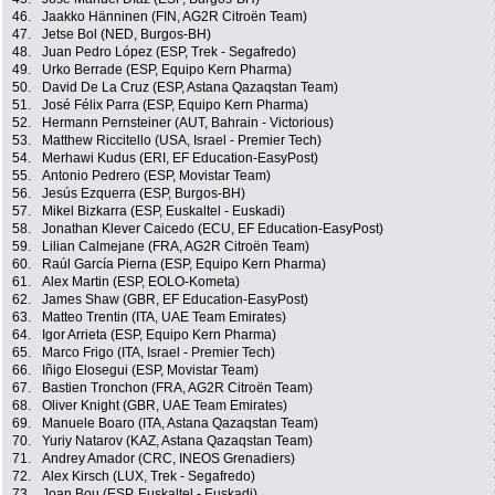
46.
Jaakko Hänninen (FIN, AG2R Citroën Team)
47.
Jetse Bol (NED, Burgos-BH)
48.
Juan Pedro López (ESP, Trek - Segafredo)
49.
Urko Berrade (ESP, Equipo Kern Pharma)
50.
David De La Cruz (ESP, Astana Qazaqstan Team)
51.
José Félix Parra (ESP, Equipo Kern Pharma)
52.
Hermann Pernsteiner (AUT, Bahrain - Victorious)
53.
Matthew Riccitello (USA, Israel - Premier Tech)
54.
Merhawi Kudus (ERI, EF Education-EasyPost)
55.
Antonio Pedrero (ESP, Movistar Team)
56.
Jesús Ezquerra (ESP, Burgos-BH)
57.
Mikel Bizkarra (ESP, Euskaltel - Euskadi)
58.
Jonathan Klever Caicedo (ECU, EF Education-EasyPost)
59.
Lilian Calmejane (FRA, AG2R Citroën Team)
60.
Raúl García Pierna (ESP, Equipo Kern Pharma)
61.
Alex Martin (ESP, EOLO-Kometa)
62.
James Shaw (GBR, EF Education-EasyPost)
63.
Matteo Trentin (ITA, UAE Team Emirates)
64.
Igor Arrieta (ESP, Equipo Kern Pharma)
65.
Marco Frigo (ITA, Israel - Premier Tech)
66.
Iñigo Elosegui (ESP, Movistar Team)
67.
Bastien Tronchon (FRA, AG2R Citroën Team)
68.
Oliver Knight (GBR, UAE Team Emirates)
69.
Manuele Boaro (ITA, Astana Qazaqstan Team)
70.
Yuriy Natarov (KAZ, Astana Qazaqstan Team)
71.
Andrey Amador (CRC, INEOS Grenadiers)
72.
Alex Kirsch (LUX, Trek - Segafredo)
73.
Joan Bou (ESP, Euskaltel - Euskadi)