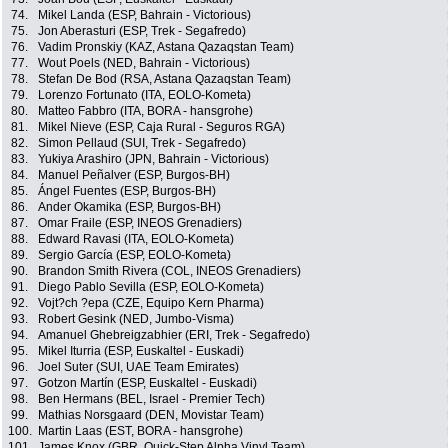
74.
Mikel Landa (ESP, Bahrain - Victorious)
75.
Jon Aberasturi (ESP, Trek - Segafredo)
76.
Vadim Pronskiy (KAZ, Astana Qazaqstan Team)
77.
Wout Poels (NED, Bahrain - Victorious)
78.
Stefan De Bod (RSA, Astana Qazaqstan Team)
79.
Lorenzo Fortunato (ITA, EOLO-Kometa)
80.
Matteo Fabbro (ITA, BORA - hansgrohe)
81.
Mikel Nieve (ESP, Caja Rural - Seguros RGA)
82.
Simon Pellaud (SUI, Trek - Segafredo)
83.
Yukiya Arashiro (JPN, Bahrain - Victorious)
84.
Manuel Peñalver (ESP, Burgos-BH)
85.
Ángel Fuentes (ESP, Burgos-BH)
86.
Ander Okamika (ESP, Burgos-BH)
87.
Omar Fraile (ESP, INEOS Grenadiers)
88.
Edward Ravasi (ITA, EOLO-Kometa)
89.
Sergio García (ESP, EOLO-Kometa)
90.
Brandon Smith Rivera (COL, INEOS Grenadiers)
91.
Diego Pablo Sevilla (ESP, EOLO-Kometa)
92.
Vojt?ch ?epa (CZE, Equipo Kern Pharma)
93.
Robert Gesink (NED, Jumbo-Visma)
94.
Amanuel Ghebreigzabhier (ERI, Trek - Segafredo)
95.
Mikel Iturria (ESP, Euskaltel - Euskadi)
96.
Joel Suter (SUI, UAE Team Emirates)
97.
Gotzon Martín (ESP, Euskaltel - Euskadi)
98.
Ben Hermans (BEL, Israel - Premier Tech)
99.
Mathias Norsgaard (DEN, Movistar Team)
100.
Martin Laas (EST, BORA - hansgrohe)
101.
James Knox (GBR, Quick-Step Alpha Vinyl Team)