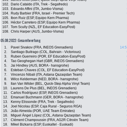
102.
Dario Cataldo (ITA, Trek - Segafredo)
103.
Edoardo Affini (ITA, Jumbo-Visma)
104.
Rudy Barbier (FRA, Israel - Premier Tech)
105.
Ibon Ruiz (ESP, Equipo Kern Pharma)
106.
Héctor Carretero (ESP, Equipo Kern Pharma)
107.
Tom Scully (NZL, EF Education-EasyPost)
108.
Chris Harper (AUS, Jumbo-Visma)
05.08.2022: Gesamtwertung
1.
Pavel Sivakov (FRA, INEOS Grenadiers)
14:5
2.
Santiago Buitrago (COL, Bahrain - Victorious)
3.
Ruben Guerreiro (POR, EF Education-EasyPost)
4.
Tao Geoghegan Hart (GBR, INEOS Grenadiers)
5.
Jai Hindley (AUS, BORA - hansgrohe)
6.
Esteban Chaves (COL, EF Education-EasyPost)
7.
Vincenzo Nibali (ITA, Astana Qazaqstan Team)
8.
Wilco Kelderman (NED, BORA - hansgrohe)
9.
Ilan Van Wilder (BEL, Quick-Step Alpha Vinyl Team)
10.
Laurens De Plus (BEL, INEOS Grenadiers)
11.
Carlos Rodríguez (ESP, INEOS Grenadiers)
12.
Emanuel Buchmann (GER, BORA - hansgrohe)
13.
Kenny Elissonde (FRA, Trek - Segafredo)
14.
Joel Nicolau (ESP, Caja Rural - Seguros RGA)
15.
João Almeida (POR, UAE Team Emirates)
16.
Miguel Ángel López (COL, Astana Qazaqstan Team)
17.
Clément Champoussin (FRA, AG2R Citroën Team)
18.
Mikel Bizkarra (ESP, Euskaltel - Euskadi)