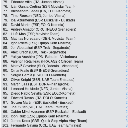
75.
Edoardo Affini (ITA, Jumbo-Visma)
1
76.
Iván García Cortina (ESP, Movistar Team)
1
77.
Alessandro Fedeli (ITA, EOLO-Kometa)
1
78.
Timo Roosen (NED, Jumbo-Visma)
1
79.
Ibai Azurmendi (ESP, Euskaltel - Euskadi)
1
80.
David Martin (ESP, EOLO-Kometa)
1
81.
Andrey Amador (CRC, INEOS Grenadiers)
1
82.
Lluís Mas (ESP, Movistar Team)
1
83.
Mathias Norsgaard (DEN, Movistar Team)
1
84.
Igor Arrieta (ESP, Equipo Kern Pharma)
1
85.
Jon Aberasturi (ESP, Trek - Segafredo)
2
86.
Alex Kirsch (LUX, Trek - Segafredo)
2
87.
Yukiya Arashiro (JPN, Bahrain - Victorious)
2
88.
Valentin Retailleau (FRA, AG2R Citroën Team)
2
89.
Matevž Govekar (SLO, Bahrain - Victorious)
2
90.
Omar Fraile (ESP, INEOS Grenadiers)
2
91.
Sergio García (ESP, EOLO-Kometa)
2
92.
Oliver Knight (GBR, UAE Team Emirates)
2
93.
Martin Laas (EST, BORA - hansgrohe)
2
94.
Lennard Hofstede (NED, Jumbo-Visma)
2
95.
Diego Pablo Sevilla (ESP, EOLO-Kometa)
2
96.
Edward Ravasi (ITA, EOLO-Kometa)
2
97.
Gotzon Martín (ESP, Euskaltel - Euskadi)
2
98.
Joel Suter (SUI, UAE Team Emirates)
2
99.
Xabier Mikel Azparren (ESP, Euskaltel - Euskadi)
2
100.
Ibon Ruiz (ESP, Equipo Kern Pharma)
2
101.
James Knox (GBR, Quick-Step Alpha Vinyl Team)
3
102.
Fernando Gaviria (COL, UAE Team Emirates)
3