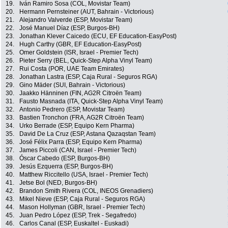
19.
Iván Ramiro Sosa (COL, Movistar Team)
20.
Hermann Pernsteiner (AUT, Bahrain - Victorious)
21.
Alejandro Valverde (ESP, Movistar Team)
22.
José Manuel Díaz (ESP, Burgos-BH)
23.
Jonathan Klever Caicedo (ECU, EF Education-EasyPost)
24.
Hugh Carthy (GBR, EF Education-EasyPost)
25.
Omer Goldstein (ISR, Israel - Premier Tech)
26.
Pieter Serry (BEL, Quick-Step Alpha Vinyl Team)
27.
Rui Costa (POR, UAE Team Emirates)
28.
Jonathan Lastra (ESP, Caja Rural - Seguros RGA)
29.
Gino Mäder (SUI, Bahrain - Victorious)
30.
Jaakko Hänninen (FIN, AG2R Citroën Team)
31.
Fausto Masnada (ITA, Quick-Step Alpha Vinyl Team)
32.
Antonio Pedrero (ESP, Movistar Team)
33.
Bastien Tronchon (FRA, AG2R Citroën Team)
34.
Urko Berrade (ESP, Equipo Kern Pharma)
35.
David De La Cruz (ESP, Astana Qazaqstan Team)
36.
José Félix Parra (ESP, Equipo Kern Pharma)
37.
James Piccoli (CAN, Israel - Premier Tech)
38.
Óscar Cabedo (ESP, Burgos-BH)
39.
Jesús Ezquerra (ESP, Burgos-BH)
40.
Matthew Riccitello (USA, Israel - Premier Tech)
41.
Jetse Bol (NED, Burgos-BH)
42.
Brandon Smith Rivera (COL, INEOS Grenadiers)
43.
Mikel Nieve (ESP, Caja Rural - Seguros RGA)
44.
Mason Hollyman (GBR, Israel - Premier Tech)
45.
Juan Pedro López (ESP, Trek - Segafredo)
46.
Carlos Canal (ESP, Euskaltel - Euskadi)