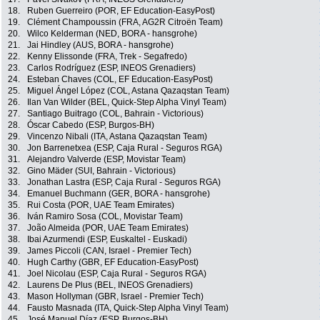
18.
Ruben Guerreiro (POR, EF Education-EasyPost)
19.
Clément Champoussin (FRA, AG2R Citroën Team)
20.
Wilco Kelderman (NED, BORA - hansgrohe)
21.
Jai Hindley (AUS, BORA - hansgrohe)
22.
Kenny Elissonde (FRA, Trek - Segafredo)
23.
Carlos Rodríguez (ESP, INEOS Grenadiers)
24.
Esteban Chaves (COL, EF Education-EasyPost)
25.
Miguel Ángel López (COL, Astana Qazaqstan Team)
26.
Ilan Van Wilder (BEL, Quick-Step Alpha Vinyl Team)
27.
Santiago Buitrago (COL, Bahrain - Victorious)
28.
Óscar Cabedo (ESP, Burgos-BH)
29.
Vincenzo Nibali (ITA, Astana Qazaqstan Team)
30.
Jon Barrenetxea (ESP, Caja Rural - Seguros RGA)
31.
Alejandro Valverde (ESP, Movistar Team)
32.
Gino Mäder (SUI, Bahrain - Victorious)
33.
Jonathan Lastra (ESP, Caja Rural - Seguros RGA)
34.
Emanuel Buchmann (GER, BORA - hansgrohe)
35.
Rui Costa (POR, UAE Team Emirates)
36.
Iván Ramiro Sosa (COL, Movistar Team)
37.
João Almeida (POR, UAE Team Emirates)
38.
Ibai Azurmendi (ESP, Euskaltel - Euskadi)
39.
James Piccoli (CAN, Israel - Premier Tech)
40.
Hugh Carthy (GBR, EF Education-EasyPost)
41.
Joel Nicolau (ESP, Caja Rural - Seguros RGA)
42.
Laurens De Plus (BEL, INEOS Grenadiers)
43.
Mason Hollyman (GBR, Israel - Premier Tech)
44.
Fausto Masnada (ITA, Quick-Step Alpha Vinyl Team)
45.
José Manuel Díaz (ESP, Burgos-BH)