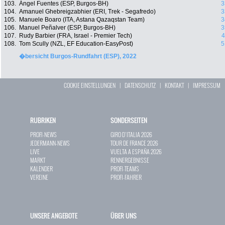
103.
Ángel Fuentes (ESP, Burgos-BH)
3
104.
Amanuel Ghebreigzabhier (ERI, Trek - Segafredo)
3
105.
Manuele Boaro (ITA, Astana Qazaqstan Team)
3
106.
Manuel Peñalver (ESP, Burgos-BH)
3
107.
Rudy Barbier (FRA, Israel - Premier Tech)
4
108.
Tom Scully (NZL, EF Education-EasyPost)
5
�bersicht Burgos-Rundfahrt (ESP), 2022
COOKIE EINSTELLUNGEN
|
DATENSCHUTZ
|
KONTAKT
|
IMPRESSUM
RUBRIKEN
SONDERSEITEN
PROFI-NEWS
GIRO D`ITALIA 2026
JEDERMANN-NEWS
TOUR DE FRANCE 2026
LIVE
VUELTA A ESPAÑA 2026
MARKT
RENNERGEBNISSE
KALENDER
PROFI-TEAMS
VEREINE
PROFI-FAHRER
UNSERE ANGEBOTE
ÜBER UNS