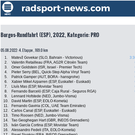
Burgos-Rundfahrt (ESP), 2022, Kategorie: PRO
05.08.2022: 4. Etappe , 169.0 km
1.
Matevž Govekar (SLO, Bahrain - Victorious)
3:3
2.
Valentin Retailleau (FRA, AG2R Citroën Team)
3.
Omer Goldstein (ISR, Israel - Premier Tech)
4.
Pieter Serry (BEL, Quick-Step Alpha Vinyl Team)
5.
Patrick Gamper (AUT, BORA - hansgrohe)
6.
Xabier Mikel Azparren (ESP, Euskaltel - Euskadi)
7.
Lluís Mas (ESP, Movistar Team)
8.
Fernando Barceló (ESP, Caja Rural - Seguros RGA)
9.
Lennard Hofstede (NED, Jumbo-Visma)
10.
David Martin (ESP, EOLO-Kometa)
11.
Fernando Gaviria (COL, UAE Team Emirates)
12.
Carlos Canal (ESP, Euskaltel - Euskadi)
13.
Timo Roosen (NED, Jumbo-Visma)
14.
Tao Geoghegan Hart (GBR, INEOS Grenadiers)
15.
Iván García Cortina (ESP, Movistar Team)
16.
Alessandro Fedeli (ITA, EOLO-Kometa)
17.
Pavel Sivakov (FRA, INEOS Grenadiers)