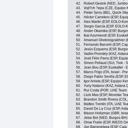
42.
Robert Gesink (NED, Jumbo
43.
Vojt?ch ?epa (CZE, Equipo 
44.
Pieter Serry (BEL, Quick-St
45.
Héctor Carretero (ESP, Equ
46.
Alex Martin (ESP, EOLO-Ko
47.
Sergio García (ESP, EOLO-
48.
Ander Okamika (ESP, Burgo
49.
Ibai Azurmendi (ESP, Euskalt
50.
Amanuel Ghebreigzabhier (E
51.
Fernando Barceló (ESP, Caj
52.
Jesús Ezquerra (ESP, Burgo
53.
Vadim Pronskiy (KAZ, Astan
54.
José Félix Parra (ESP, Equi
55.
Simon Pellaud (SUI, Trek - 
56.
Joan Bou (ESP, Euskaltel - 
57.
Marco Frigo (ITA, Israel - Pr
58.
Diego Pablo Sevilla (ESP, 
59.
Igor Arrieta (ESP, Equipo K
60.
Yuriy Natarov (KAZ, Astana
61.
Rui Costa (POR, UAE Team 
62.
Lluís Mas (ESP, Movistar Te
63.
Brandon Smith Rivera (COL
64.
Matteo Trentin (ITA, UAE Te
65.
David De La Cruz (ESP, Ast
66.
Mason Hollyman (GBR, Israe
67.
Jetse Bol (NED, Burgos-BH)
68.
Omar Fraile (ESP, INEOS Gr
69.
Jon Barrenetxea (ESP, Caja