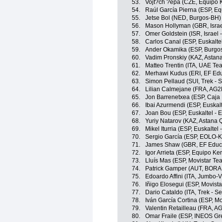
53.
Vojt?ch ?epa (CZE, Equipo 
54.
Raúl García Pierna (ESP, E
55.
Jetse Bol (NED, Burgos-BH)
56.
Mason Hollyman (GBR, Israe
57.
Omer Goldstein (ISR, Israel 
58.
Carlos Canal (ESP, Euskaltel
59.
Ander Okamika (ESP, Burgo
60.
Vadim Pronskiy (KAZ, Astan
61.
Matteo Trentin (ITA, UAE Te
62.
Merhawi Kudus (ERI, EF Edu
63.
Simon Pellaud (SUI, Trek - 
64.
Lilian Calmejane (FRA, AG2
65.
Jon Barrenetxea (ESP, Caja
66.
Ibai Azurmendi (ESP, Euskalt
67.
Joan Bou (ESP, Euskaltel - 
68.
Yuriy Natarov (KAZ, Astana
69.
Mikel Iturria (ESP, Euskaltel 
70.
Sergio García (ESP, EOLO-
71.
James Shaw (GBR, EF Educa
72.
Igor Arrieta (ESP, Equipo K
73.
Lluís Mas (ESP, Movistar Te
74.
Patrick Gamper (AUT, BORA 
75.
Edoardo Affini (ITA, Jumbo-
76.
Iñigo Elosegui (ESP, Movist
77.
Dario Cataldo (ITA, Trek - S
78.
Iván García Cortina (ESP, M
79.
Valentin Retailleau (FRA, A
80.
Omar Fraile (ESP, INEOS Gr