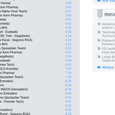
Alle Vi
-Visma)
2:53
Kern Pharma)
3:03
ep Alpha Vinyl Team)
3:37
PROFI
ipo Kern Pharma)
3:50
meta)
3:55
Kometa)
4:02
Niedermai
s-BH)
4:06
anders!“
|
el - Euskadi)
4:08
“Nicht ide
RI, Trek - Segafredo)
4:14
Tournon 
a Rural - Seguros RGA)
4:29
Radsport 
s-BH)
4:31
Rennen 
a Qazaqstan Team)
4:42
FDJ wollt
po Kern Pharma)
5:04
Gerys Be
Segafredo)
5:24
Longo Bor
Euskadi)
5:49
“Gebe ein
emier Tech)
6:51
Weitere
EOLO-Kometa)
7:00
ern Pharma)
7:19
 Qazaqstan Team)
7:26
Emirates)
8:39
am)
8:39
, INEOS Grenadiers)
8:39
am Emirates)
9:04
ana Qazaqstan Team)
9:35
l - Premier Tech)
9:35
9:35
enadiers)
9:53
 Rural - Seguros RGA)
9:53