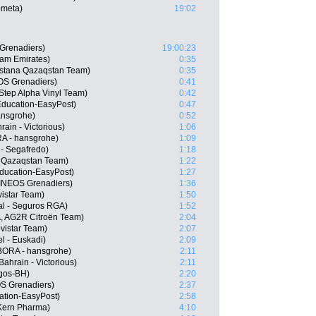
ometa)
19:02
Grenadiers)
19:00:23
am Emirates)
0:35
Astana Qazaqstan Team)
0:35
OS Grenadiers)
0:41
-Step Alpha Vinyl Team)
0:42
Education-EasyPost)
0:47
ansgrohe)
0:52
ain - Victorious)
1:06
A - hansgrohe)
1:09
 - Segafredo)
1:18
a Qazaqstan Team)
1:22
ducation-EasyPost)
1:27
INEOS Grenadiers)
1:36
istar Team)
1:50
al - Seguros RGA)
1:52
, AG2R Citroën Team)
2:04
vistar Team)
2:07
el - Euskadi)
2:09
ORA - hansgrohe)
2:11
ahrain - Victorious)
2:11
rgos-BH)
2:20
S Grenadiers)
2:37
ation-EasyPost)
2:58
Kern Pharma)
4:10