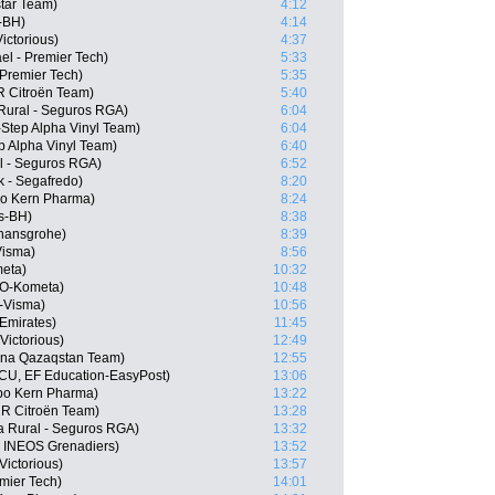
star Team)
4:12
-BH)
4:14
ictorious)
4:37
ael - Premier Tech)
5:33
 Premier Tech)
5:35
R Citroën Team)
5:40
 Rural - Seguros RGA)
6:04
-Step Alpha Vinyl Team)
6:04
ep Alpha Vinyl Team)
6:40
al - Seguros RGA)
6:52
k - Segafredo)
8:20
po Kern Pharma)
8:24
s-BH)
8:38
 hansgrohe)
8:39
Visma)
8:56
meta)
10:32
LO-Kometa)
10:48
-Visma)
10:56
Emirates)
11:45
Victorious)
12:49
ana Qazaqstan Team)
12:55
CU, EF Education-EasyPost)
13:06
ipo Kern Pharma)
13:22
2R Citroën Team)
13:28
a Rural - Seguros RGA)
13:32
, INEOS Grenadiers)
13:52
Victorious)
13:57
emier Tech)
14:01