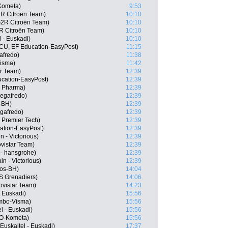
Kometa)
9:53
2R Citroën Team)
10:10
G2R Citroën Team)
10:10
R Citroën Team)
10:10
 - Euskadi)
10:10
CU, EF Education-EasyPost)
11:15
afredo)
11:38
Visma)
11:42
ar Team)
12:39
cation-EasyPost)
12:39
n Pharma)
12:39
Segafredo)
12:39
-BH)
12:39
egafredo)
12:39
- Premier Tech)
12:39
tion-EasyPost)
12:39
n - Victorious)
12:39
ovistar Team)
12:39
- hansgrohe)
12:39
n - Victorious)
12:39
gos-BH)
14:04
 Grenadiers)
14:06
vistar Team)
14:23
- Euskadi)
15:56
mbo-Visma)
15:56
l - Euskadi)
15:56
LO-Kometa)
15:56
Euskaltel - Euskadi)
17:37