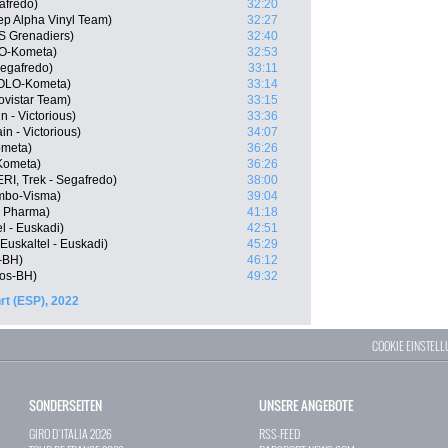
afredo)
32:20
p Alpha Vinyl Team)
32:27
 Grenadiers)
32:40
LO-Kometa)
32:53
Segafredo)
33:11
EOLO-Kometa)
33:14
vistar Team)
33:15
n - Victorious)
33:36
n - Victorious)
34:07
ometa)
36:26
Kometa)
36:26
RI, Trek - Segafredo)
38:00
mbo-Visma)
39:04
n Pharma)
41:18
l - Euskadi)
42:51
Euskaltel - Euskadi)
45:29
-BH)
46:12
gos-BH)
49:32
t (ESP), 2022
COOKIE EINSTEL
SONDERSEITEN
UNSERE ANGEBOTE
GIRO D`ITALIA 2026
RSS-FEED