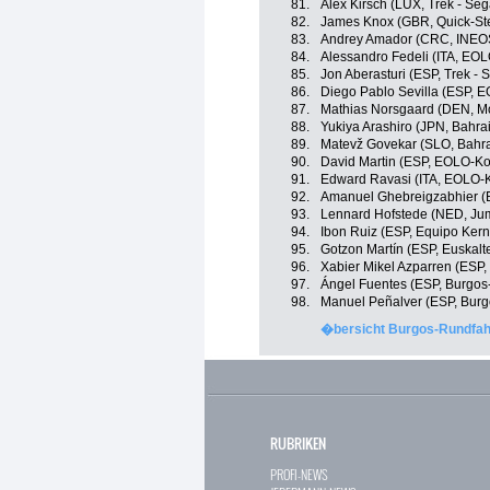
81.
Alex Kirsch (LUX, Trek - Seg
82.
James Knox (GBR, Quick-Ste
83.
Andrey Amador (CRC, INEOS
84.
Alessandro Fedeli (ITA, EO
85.
Jon Aberasturi (ESP, Trek - 
86.
Diego Pablo Sevilla (ESP, 
87.
Mathias Norsgaard (DEN, Mo
88.
Yukiya Arashiro (JPN, Bahrai
89.
Matevž Govekar (SLO, Bahrai
90.
David Martin (ESP, EOLO-K
91.
Edward Ravasi (ITA, EOLO-
92.
Amanuel Ghebreigzabhier (E
93.
Lennard Hofstede (NED, Ju
94.
Ibon Ruiz (ESP, Equipo Ker
95.
Gotzon Martín (ESP, Euskalte
96.
Xabier Mikel Azparren (ESP, 
97.
Ángel Fuentes (ESP, Burgos
98.
Manuel Peñalver (ESP, Bur
�bersicht Burgos-Rundfahr
RUBRIKEN
PROFI-NEWS