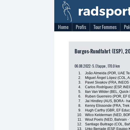
Home
Profis
Tour Femmes
Pol
Burgos-Rundfahrt (ESP), 2
06.08.2022: 5. Etappe , 170.0 km
1.
João Almeida (POR, UAE Te
2.
Miguel Ángel López (COL, 
3.
Pavel Sivakov (FRA, INEOS 
4.
Carlos Rodríguez (ESP, INE
5.
Ilan Van Wilder (BEL, Quick
6.
Ruben Guerreiro (POR, EF 
7.
Jai Hindley (AUS, BORA - h
8.
Kenny Elissonde (FRA, Trek
9.
Hugh Carthy (GBR, EF Educ
10.
Wilco Kelderman (NED, BOR
11.
Wout Poels (NED, Bahrain - 
12.
Santiago Buitrago (COL, Bahr
13.
Urko Berrade (ESP, Equipo 