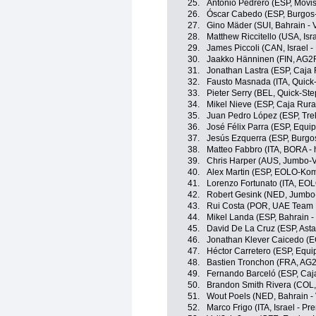
25.
Antonio Pedrero (ESP, Movi
26.
Óscar Cabedo (ESP, Burgos
27.
Gino Mäder (SUI, Bahrain - V
28.
Matthew Riccitello (USA, Isr
29.
James Piccoli (CAN, Israel -
30.
Jaakko Hänninen (FIN, AG2
31.
Jonathan Lastra (ESP, Caja
32.
Fausto Masnada (ITA, Quick
33.
Pieter Serry (BEL, Quick-St
34.
Mikel Nieve (ESP, Caja Rur
35.
Juan Pedro López (ESP, Tre
36.
José Félix Parra (ESP, Equi
37.
Jesús Ezquerra (ESP, Burgo
38.
Matteo Fabbro (ITA, BORA -
39.
Chris Harper (AUS, Jumbo-
40.
Alex Martin (ESP, EOLO-Ko
41.
Lorenzo Fortunato (ITA, EO
42.
Robert Gesink (NED, Jumbo
43.
Rui Costa (POR, UAE Team 
44.
Mikel Landa (ESP, Bahrain - 
45.
David De La Cruz (ESP, Ast
46.
Jonathan Klever Caicedo (E
47.
Héctor Carretero (ESP, Equ
48.
Bastien Tronchon (FRA, AG
49.
Fernando Barceló (ESP, Caj
50.
Brandon Smith Rivera (COL
51.
Wout Poels (NED, Bahrain - 
52.
Marco Frigo (ITA, Israel - Pr