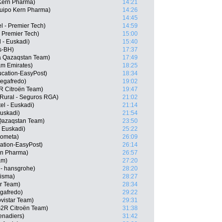
Kern Pharma)
14:21
quipo Kern Pharma)
14:26
14:45
l - Premier Tech)
14:59
- Premier Tech)
15:00
 - Euskadi)
15:40
s-BH)
17:37
a Qazaqstan Team)
17:49
am Emirates)
18:25
cation-EasyPost)
18:34
Segafredo)
19:02
R Citroën Team)
19:47
 Rural - Seguros RGA)
21:02
el - Euskadi)
21:14
Euskadi)
21:54
 Qazaqstan Team)
23:50
- Euskadi)
25:22
Kometa)
26:09
tion-EasyPost)
26:14
ern Pharma)
26:57
am)
27:20
- hansgrohe)
28:20
Visma)
28:27
ar Team)
28:34
egafredo)
29:22
ovistar Team)
29:31
G2R Citroën Team)
31:38
enadiers)
31:42