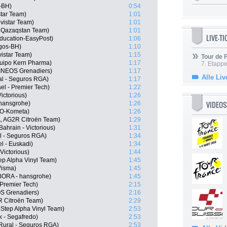
-BH)
0:54
star Team)
1:01
vistar Team)
1:01
a Qazaqstan Team)
1:01
LIVE-T
ducation-EasyPost)
1:06
rgos-BH)
1:10
istar Team)
1:15
Tour de
quipo Kern Pharma)
1:17
7. Etappe
INEOS Grenadiers)
1:17
Alle Liv
al - Seguros RGA)
1:17
ael - Premier Tech)
1:22
ictorious)
1:26
VIDEOS
 hansgrohe)
1:26
LO-Kometa)
1:26
, AG2R Citroën Team)
1:29
ahrain - Victorious)
1:31
al - Seguros RGA)
1:34
el - Euskadi)
1:34
Victorious)
1:44
p Alpha Vinyl Team)
1:45
Visma)
1:45
ORA - hansgrohe)
1:45
 Premier Tech)
2:15
S Grenadiers)
2:16
R Citroën Team)
2:29
-Step Alpha Vinyl Team)
2:53
k - Segafredo)
2:53
 Rural - Seguros RGA)
2:53