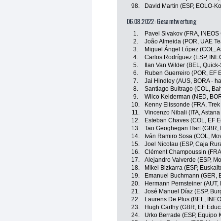
98.
David Martin (ESP, EOLO-K
06.08.2022: Gesamtwertung
1.
Pavel Sivakov (FRA, INEOS 
2.
João Almeida (POR, UAE Te
3.
Miguel Ángel López (COL, 
4.
Carlos Rodríguez (ESP, INE
5.
Ilan Van Wilder (BEL, Quick
6.
Ruben Guerreiro (POR, EF 
7.
Jai Hindley (AUS, BORA - h
8.
Santiago Buitrago (COL, Bahr
9.
Wilco Kelderman (NED, BOR
10.
Kenny Elissonde (FRA, Trek
11.
Vincenzo Nibali (ITA, Astan
12.
Esteban Chaves (COL, EF E
13.
Tao Geoghegan Hart (GBR, 
14.
Iván Ramiro Sosa (COL, Mov
15.
Joel Nicolau (ESP, Caja Rur
16.
Clément Champoussin (FRA
17.
Alejandro Valverde (ESP, Mo
18.
Mikel Bizkarra (ESP, Euskalt
19.
Emanuel Buchmann (GER, B
20.
Hermann Pernsteiner (AUT, B
21.
José Manuel Díaz (ESP, Bu
22.
Laurens De Plus (BEL, INEO
23.
Hugh Carthy (GBR, EF Educ
24.
Urko Berrade (ESP, Equipo 