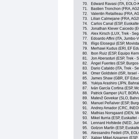
70.
Edward Ravasi (ITA, EOLO-
71.
Bastien Tronchon (FRA, AG
72.
Valentin Retailleau (FRA, A
73.
Lilian Calmejane (FRA, AG2
74.
Carlos Canal (ESP, Euskaltel
75.
Jonathan Klever Caicedo (E
76.
Alex Kirsch (LUX, Trek - Seg
77.
Edoardo Affini (ITA, Jumbo-
78.
Iñigo Elosegui (ESP, Movist
79.
Merhawi Kudus (ERI, EF Edu
80.
Ibon Ruiz (ESP, Equipo Ker
81.
Jon Aberasturi (ESP, Trek - 
82.
Ángel Fuentes (ESP, Burgos
83.
Dario Cataldo (ITA, Trek - S
84.
Omer Goldstein (ISR, Israel 
85.
James Shaw (GBR, EF Educa
86.
Yukiya Arashiro (JPN, Bahrai
87.
Iván García Cortina (ESP, M
88.
Patrick Gamper (AUT, BORA 
89.
Matevž Govekar (SLO, Bahrai
90.
Manuel Peñalver (ESP, Bur
91.
Andrey Amador (CRC, INEOS
92.
Mathias Norsgaard (DEN, Mo
93.
Mikel Iturria (ESP, Euskaltel 
94.
Lennard Hofstede (NED, Ju
95.
Gotzon Martín (ESP, Euskalte
96.
Alessandro Fedeli (ITA, EO
97.
Xabier Mikel Azparren (ESP, 