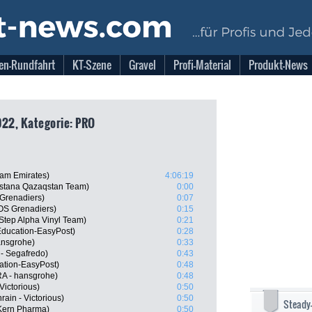
en-Rundfahrt
KT-Szene
Gravel
Profi-Material
Produkt-News
022, Kategorie: PRO
am Emirates)
4:06:19
Astana Qazaqstan Team)
0:00
Grenadiers)
0:07
OS Grenadiers)
0:15
-Step Alpha Vinyl Team)
0:21
Education-EasyPost)
0:28
ansgrohe)
0:33
 - Segafredo)
0:43
ation-EasyPost)
0:48
A - hansgrohe)
0:48
Victorious)
0:50
ain - Victorious)
0:50
Steady
Kern Pharma)
0:50