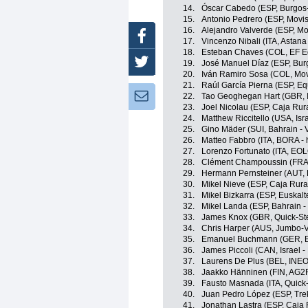
14.
Óscar Cabedo (ESP, Burgos
15.
Antonio Pedrero (ESP, Movi
16.
Alejandro Valverde (ESP, Mo
Facebook
17.
Vincenzo Nibali (ITA, Astan
18.
Esteban Chaves (COL, EF E
Twitter
19.
José Manuel Díaz (ESP, Bu
20.
Iván Ramiro Sosa (COL, Mov
21.
Raúl García Pierna (ESP, E
Newsletter:
22.
Tao Geoghegan Hart (GBR, 
23.
Joel Nicolau (ESP, Caja Rur
24.
Matthew Riccitello (USA, Isr
25.
Gino Mäder (SUI, Bahrain - V
26.
Matteo Fabbro (ITA, BORA -
27.
Lorenzo Fortunato (ITA, EO
28.
Clément Champoussin (FRA
29.
Hermann Pernsteiner (AUT, B
30.
Mikel Nieve (ESP, Caja Rur
31.
Mikel Bizkarra (ESP, Euskalt
32.
Mikel Landa (ESP, Bahrain - 
33.
James Knox (GBR, Quick-Ste
34.
Chris Harper (AUS, Jumbo-
35.
Emanuel Buchmann (GER, B
36.
James Piccoli (CAN, Israel -
37.
Laurens De Plus (BEL, INEO
38.
Jaakko Hänninen (FIN, AG2
39.
Fausto Masnada (ITA, Quick
40.
Juan Pedro López (ESP, Tre
41.
Jonathan Lastra (ESP, Caja