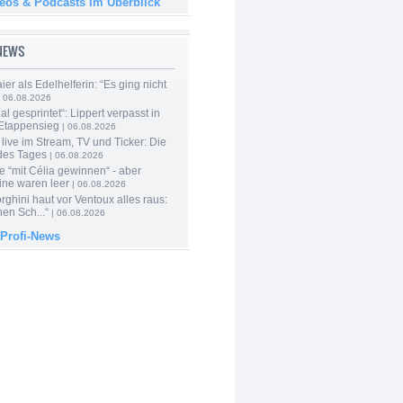
deos & Podcasts im Überblick
-NEWS
er als Edelhelferin: “Es ging nicht
 06.08.2026
al gesprintet“: Lippert verpasst in
Etappensieg
| 06.08.2026
live im Stream, TV und Ticker: Die
des Tages
| 06.08.2026
e “mit Célia gewinnen“ - aber
ine waren leer
| 06.08.2026
ghini haut vor Ventoux alles raus:
en Sch...“
| 06.08.2026
 Profi-News