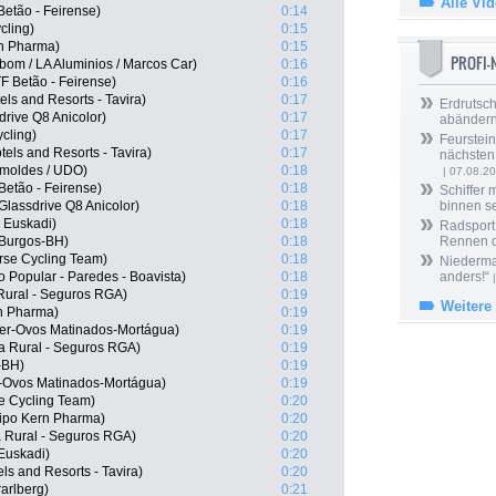
Alle Vi
etão - Feirense)
0:14
cling)
0:15
rn Pharma)
0:15
PROFI
bom / LA Aluminios / Marcos Car)
0:16
F Betão - Feirense)
0:16
s and Resorts - Tavira)
0:17
Erdrutsch
rive Q8 Anicolor)
0:17
abänder
cling)
0:17
Feurstein
els and Resorts - Tavira)
0:17
nächsten
Simoldes / UDO)
0:18
| 07.08.2
etão - Feirense)
0:18
Schiffer 
Glassdrive Q8 Anicolor)
0:18
binnen s
- Euskadi)
0:18
Radsport 
 Burgos-BH)
0:18
Rennen 
rse Cycling Team)
0:18
Niedermai
o Popular - Paredes - Boavista)
0:18
anders!“
|
 Rural - Seguros RGA)
0:19
Weitere
rn Pharma)
0:19
fer-Ovos Matinados-Mortágua)
0:19
ja Rural - Seguros RGA)
0:19
-BH)
0:19
r-Ovos Matinados-Mortágua)
0:19
se Cycling Team)
0:20
ipo Kern Pharma)
0:20
 Rural - Seguros RGA)
0:20
 Euskadi)
0:20
s and Resorts - Tavira)
0:20
arlberg)
0:21