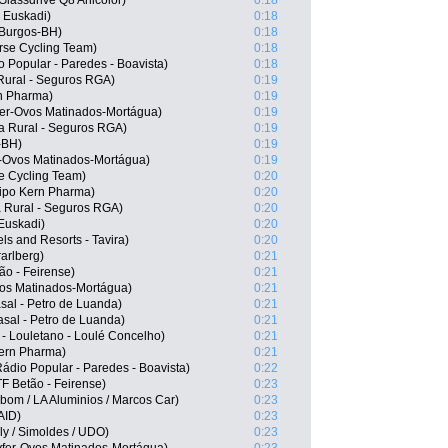
Glassdrive Q8 Anicolor)
0:18
- Euskadi)
0:18
 Burgos-BH)
0:18
rse Cycling Team)
0:18
o Popular - Paredes - Boavista)
0:18
 Rural - Seguros RGA)
0:19
rn Pharma)
0:19
fer-Ovos Matinados-Mortágua)
0:19
ja Rural - Seguros RGA)
0:19
-BH)
0:19
r-Ovos Matinados-Mortágua)
0:19
se Cycling Team)
0:20
ipo Kern Pharma)
0:20
 Rural - Seguros RGA)
0:20
 Euskadi)
0:20
s and Resorts - Tavira)
0:20
arlberg)
0:21
ão - Feirense)
0:21
vos Matinados-Mortágua)
0:21
asal - Petro de Luanda)
0:21
asal - Petro de Luanda)
0:21
- Louletano - Loulé Concelho)
0:21
Kern Pharma)
0:21
ádio Popular - Paredes - Boavista)
0:22
F Betão - Feirense)
0:23
om / LA Aluminios / Marcos Car)
0:23
AID)
0:23
y / Simoldes / UDO)
0:23