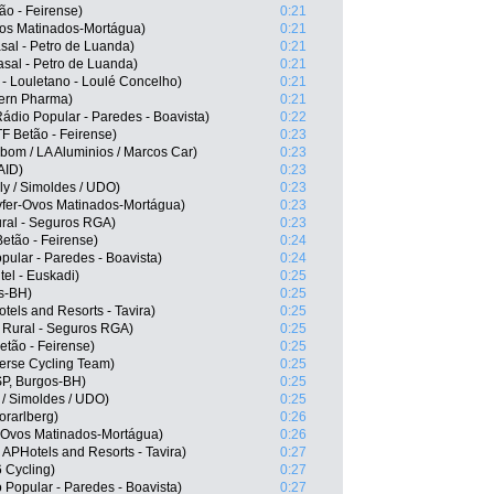
ão - Feirense)
0:21
vos Matinados-Mortágua)
0:21
asal - Petro de Luanda)
0:21
asal - Petro de Luanda)
0:21
- Louletano - Loulé Concelho)
0:21
Kern Pharma)
0:21
ádio Popular - Paredes - Boavista)
0:22
F Betão - Feirense)
0:23
om / LA Aluminios / Marcos Car)
0:23
AID)
0:23
y / Simoldes / UDO)
0:23
vfer-Ovos Matinados-Mortágua)
0:23
ral - Seguros RGA)
0:23
etão - Feirense)
0:24
ular - Paredes - Boavista)
0:24
el - Euskadi)
0:25
s-BH)
0:25
els and Resorts - Tavira)
0:25
 Rural - Seguros RGA)
0:25
etão - Feirense)
0:25
erse Cycling Team)
0:25
SP, Burgos-BH)
0:25
 / Simoldes / UDO)
0:25
rarlberg)
0:26
-Ovos Matinados-Mortágua)
0:26
APHotels and Resorts - Tavira)
0:27
 Cycling)
0:27
Popular - Paredes - Boavista)
0:27