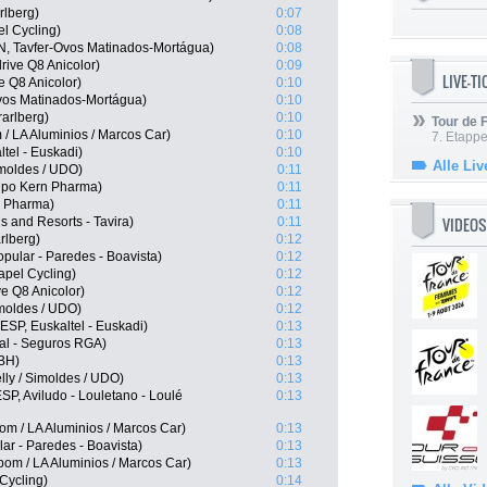
rlberg)
0:07
l Cycling)
0:08
N, Tavfer-Ovos Matinados-Mortágua)
0:08
ive Q8 Anicolor)
0:09
LIVE-T
e Q8 Anicolor)
0:10
vos Matinados-Mortágua)
0:10
arlberg)
0:10
Tour de
/ LA Aluminios / Marcos Car)
0:10
7. Etappe
tel - Euskadi)
0:10
Alle Liv
imoldes / UDO)
0:11
ipo Kern Pharma)
0:11
n Pharma)
0:11
VIDEOS
s and Resorts - Tavira)
0:11
rlberg)
0:12
ular - Paredes - Boavista)
0:12
apel Cycling)
0:12
e Q8 Anicolor)
0:12
imoldes / UDO)
0:12
SP, Euskaltel - Euskadi)
0:13
al - Seguros RGA)
0:13
-BH)
0:13
ly / Simoldes / UDO)
0:13
SP, Aviludo - Louletano - Loulé
0:13
m / LA Aluminios / Marcos Car)
0:13
ar - Paredes - Boavista)
0:13
om / LA Aluminios / Marcos Car)
0:13
Cycling)
0:14