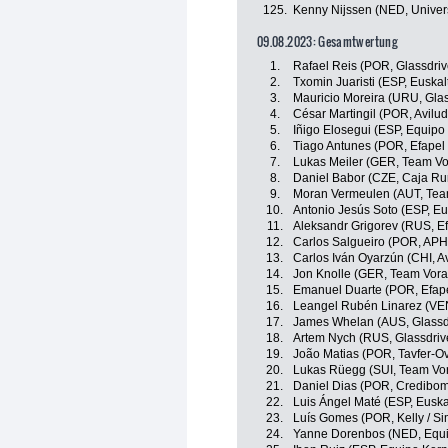
125.
Kenny Nijssen (NED, Univer
09.08.2023: Gesamtwertung
1.
Rafael Reis (POR, Glassdriv
2.
Txomin Juaristi (ESP, Euskal
3.
Mauricio Moreira (URU, Glas
4.
César Martingil (POR, Avilu
5.
Iñigo Elosegui (ESP, Equip
6.
Tiago Antunes (POR, Efapel 
7.
Lukas Meiler (GER, Team Vo
8.
Daniel Babor (CZE, Caja Ru
9.
Moran Vermeulen (AUT, Tea
10.
Antonio Jesús Soto (ESP, Eus
11.
Aleksandr Grigorev (RUS, Ef
12.
Carlos Salgueiro (POR, APHo
13.
Carlos Iván Oyarzún (CHI, A
14.
Jon Knolle (GER, Team Vora
15.
Emanuel Duarte (POR, Efape
16.
Leangel Rubén Linarez (VE
17.
James Whelan (AUS, Glassdr
18.
Artem Nych (RUS, Glassdriv
19.
João Matias (POR, Tavfer-O
20.
Lukas Rüegg (SUI, Team Vor
21.
Daniel Dias (POR, Credibom 
22.
Luis Ángel Maté (ESP, Euskal
23.
Luís Gomes (POR, Kelly / S
24.
Yanne Dorenbos (NED, Equ