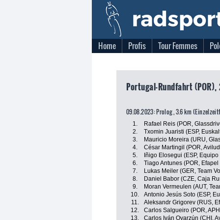
Home
Profis
Tour Femmes
Pol
Portugal-Rundfahrt (POR), 
09.08.2023: Prolog , 3.6 km (Einzelzei
1.
Rafael Reis (POR, Glassdriv
2.
Txomin Juaristi (ESP, Euskal
3.
Mauricio Moreira (URU, Glas
4.
César Martingil (POR, Avilu
5.
Iñigo Elosegui (ESP, Equip
6.
Tiago Antunes (POR, Efapel 
7.
Lukas Meiler (GER, Team Vo
8.
Daniel Babor (CZE, Caja Ru
9.
Moran Vermeulen (AUT, Tea
10.
Antonio Jesús Soto (ESP, Eus
11.
Aleksandr Grigorev (RUS, Ef
12.
Carlos Salgueiro (POR, APHo
13.
Carlos Iván Oyarzún (CHI, A