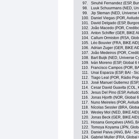
97.
Sinuhé Fernandez (ESP, Bu
98.
Luuk Schuurmans (NED, Uni
99.
Jip Steman (NED, Universe 
100.
Daniel Viegas (POR, Aviludo
101.
David Delgado (ESP, Burgo
102.
João Macedo (POR, Credibom
103.
Anton Schiffer (GER, BIKE A
104.
Callum Ormiston (RSA, Globa
105.
Léo Bouvier (FRA, BIKE AID
106.
Adrian Zuger (GER, BIKE AI
107.
João Medeiros (POR, Credib
108.
Bart Buijk (NED, Universe C
109.
Iván Moreno (ESP, Global 6 
110.
Francisco Campos (POR, BAI 
111.
Unai Esparza (ESP, BAI - Si
112.
Tiago Leal (POR, Rádio Popu
113.
José Manuel Gutierrez (ESP, 
114.
Cesar David Guavita (COL, K
115.
Jesus Del Pino (ESP, Avilud
116.
Jonas Hjorth (NOR, Global 6
117.
Nuno Meireles (POR, Aviludo
118.
Nícolas Sessler (BRA, Globa
119.
Wesley Mol (NED, BIKE AID)
120.
Jonas Beck (GER, BIKE AID)
121.
Hosana Gonçalves (ANG, BAI
122.
Tomoya Koyama (JPN, Globa
123.
Daniel Paiva (ANG, BAI - Si
124.
Gabriel Muller (FRA, Global 