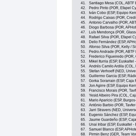
41.
Santiago Mesa (COL, ABTF B
42.
Pedro Pinto (POR, Efapel Cy
43.
Iván Cobo (ESP, Equipo Ke
44.
Rodrigo Caixas (POR, Credi
45.
Antonio Carvalho (POR, ABT
46.
Diogo Barbosa (POR, APHotel
47.
Luís Mendonça (POR, Glassd
48.
Rafael Silva (POR, Efapel Cy
49.
Delio Fernández (ESP, APHot
50.
Afonso Silva (POR, Kelly / 
51.
Pedro Andrade (POR, ABTF B
52.
Frederico Figueiredo (POR, 
53.
Mikel Iturria (ESP, Euskaltel 
54.
Andrés Camilo Ardila (COL,
55.
Stefan Verhoeff (NED, Unive
56.
Guillermo Garcia (ESP, Rádi
57.
Gorka Sorarrain (ESP, Caja
58.
Jon Agirre (ESP, Equipo Ke
59.
Francisco Morais (POR, Tav
60.
Yesid Albeiro Pira (COL, Ca
61.
Mario Aparicio (ESP, Burgos
62.
António Barbio (POR, Tavfe
63.
Jarri Stravers (NED, Univer
64.
Eugenio Sánchez (ESP, Equ
65.
Jaume Guardeño (ESP, Caja
66.
Unai Iribar (ESP, Euskaltel -
67.
Samuel Blanco (ESP, APHotel
68.
Pirmin Benz (GER, Team Vor