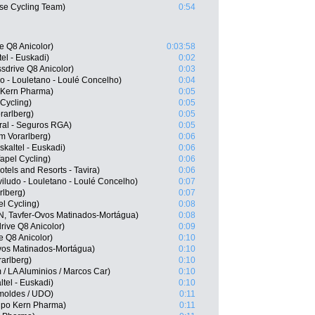
se Cycling Team)
0:54
e Q8 Anicolor)
0:03:58
tel - Euskadi)
0:02
sdrive Q8 Anicolor)
0:03
do - Louletano - Loulé Concelho)
0:04
o Kern Pharma)
0:05
Cycling)
0:05
rarlberg)
0:05
ral - Seguros RGA)
0:05
m Vorarlberg)
0:06
kaltel - Euskadi)
0:06
apel Cycling)
0:06
tels and Resorts - Tavira)
0:06
viludo - Louletano - Loulé Concelho)
0:07
rlberg)
0:07
l Cycling)
0:08
N, Tavfer-Ovos Matinados-Mortágua)
0:08
ive Q8 Anicolor)
0:09
e Q8 Anicolor)
0:10
vos Matinados-Mortágua)
0:10
arlberg)
0:10
/ LA Aluminios / Marcos Car)
0:10
tel - Euskadi)
0:10
imoldes / UDO)
0:11
ipo Kern Pharma)
0:11