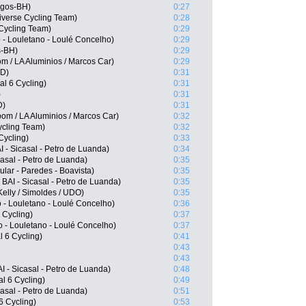
rgos-BH)
0:27
verse Cycling Team)
0:28
Cycling Team)
0:29
 - Louletano - Loulé Concelho)
0:29
s-BH)
0:29
 / LA Aluminios / Marcos Car)
0:29
ID)
0:31
l 6 Cycling)
0:31
)
0:31
D)
0:31
om / LA Aluminios / Marcos Car)
0:32
ycling Team)
0:32
Cycling)
0:33
- Sicasal - Petro de Luanda)
0:34
casal - Petro de Luanda)
0:35
lar - Paredes - Boavista)
0:35
BAI - Sicasal - Petro de Luanda)
0:35
elly / Simoldes / UDO)
0:35
o - Louletano - Loulé Concelho)
0:36
 Cycling)
0:37
 - Louletano - Loulé Concelho)
0:37
l 6 Cycling)
0:41
0:43
0:43
 - Sicasal - Petro de Luanda)
0:48
l 6 Cycling)
0:49
casal - Petro de Luanda)
0:51
6 Cycling)
0:53