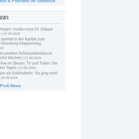
deos & Podcasts im Überblick
-NEWS
folgen: Vuelta muss 20. Etappe
n
| 07.08.2026
 sprintet in der Karibik zum
 Vorarlberg-Etappensieg
026
mit zweitem Schlüsselbeinbruch
echs Wochen
| 07.08.2026
live im Stream, TV und Ticker: Die
des Tages
| 07.08.2026
er als Edelhelferin: “Es ging nicht
 06.08.2026
 Profi-News