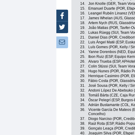
14.
Jon Knolle (GER, Team Vora
15.
Emanuel Duarte (POR, Efape
16.
Leangel Rubén Linarez (VE
Facebook
17.
James Whelan (AUS, Glassdr
18.
Artem Nych (RUS, Glassdriv
Twitter
19.
João Matias (POR, Tavfer-O
20.
Lukas Rüegg (SUI, Team Vor
21.
Daniel Dias (POR, Credibom 
Newsletter:
22.
Luis Ángel Maté (ESP, Euskal
23.
Luís Gomes (POR, Kelly / S
24.
Yanne Dorenbos (NED, Equ
25.
Ibon Ruiz (ESP, Equipo Ker
26.
Alvaro Trueba (ESP, APHotel
27.
Colin Stüssi (SUI, Team Vora
28.
Hugo Nunes (POR, Rádio Pop
29.
Henrique Casimiro (POR, Ef
30.
Fábio Costa (POR, Glassdriv
31.
José Sousa (POR, Kelly / S
32.
Andoni López De Abetxuko (E
33.
Tomáš Bárta (CZE, Caja Rur
34.
Óscar Pelegrí (ESP, Burgos
35.
Adrián Bustamante (COL, Kel
36.
Vicente García De Mateos (E
Concelho)
37.
Diogo Narciso (POR, Credibo
38.
Raúl Rota (ESP, Rádio Popul
39.
Gonçalo Leaça (POR, Credib
40.
Joaquim Silva (POR, Efapel 