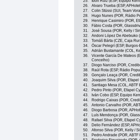
25.
Ibon Ruiz (ESP, Equipo Ker
26.
Alvaro Trueba (ESP, APHotel
27.
Colin Stüssi (SUI, Team Vora
28.
Hugo Nunes (POR, Rádio Pop
29.
Henrique Casimiro (POR, Ef
30.
Fábio Costa (POR, Glassdriv
31.
José Sousa (POR, Kelly / S
32.
Andoni López De Abetxuko (E
33.
Tomáš Bárta (CZE, Caja Rur
34.
Óscar Pelegrí (ESP, Burgos
35.
Adrián Bustamante (COL, Kel
36.
Vicente García De Mateos (E
Concelho)
37.
Diogo Narciso (POR, Credibo
38.
Raúl Rota (ESP, Rádio Popul
39.
Gonçalo Leaça (POR, Credib
40.
Joaquim Silva (POR, Efapel 
41.
Santiago Mesa (COL, ABTF B
42.
Pedro Pinto (POR, Efapel Cy
43.
Iván Cobo (ESP, Equipo Ke
44.
Rodrigo Caixas (POR, Credi
45.
Antonio Carvalho (POR, ABT
46.
Diogo Barbosa (POR, APHotel
47.
Luís Mendonça (POR, Glassd
48.
Rafael Silva (POR, Efapel Cy
49.
Delio Fernández (ESP, APHot
50.
Afonso Silva (POR, Kelly / 
51.
Pedro Andrade (POR, ABTF B