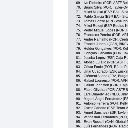
69.
Ivo Pinheiro (POR, ABTF Bet
70.
Bruno Silva (POR, Tavfer-O
71.
Mikel Mujika (ESP, BAI - Sic
72.
Pablo García (ESP, BAI - Sic
73.
Tomas Contte (ARG, Aviludo 
74.
Mikel Retegi (ESP, Equipo 
75.
Pedro Miguel Lopes (POR, R
76.
Francisco Pereira (POR, ABT
77.
André Ramalho (POR, Credib
78.
Francis Juneau (CAN, BIKE 
79.
Hélder Gonçalves (POR, Kell
80.
Gonçalo Carvalho (POR, Ta
81.
Joseba López (ESP, Caja Ru
82.
Afonso Eulálio (POR, ABTF B
83.
César Fonte (POR, Rádio Pop
84.
Unai Cuadrado (ESP, Euskalt
85.
Clément Alleno (FRA, Burgo
86.
Rafael Lourenço (POR, APHot
87.
Calum Johnston (GBR, Caja
88.
Fábio Oliveira (POR, ABTF B
89.
Lars Quaedvlieg (NED, Univ
90.
Miguel Ángel Fernández (E
91.
António Ferreira (POR, Kelly
92.
Óscar Cabedo (ESP, Team Vo
93.
Ángel Sánchez (ESP, Tavfer
94.
Venceslau Fernandes (POR, 
95.
Evan Russell (CAN, Global 6
96.
Luís Fernandes (POR, Rádio 