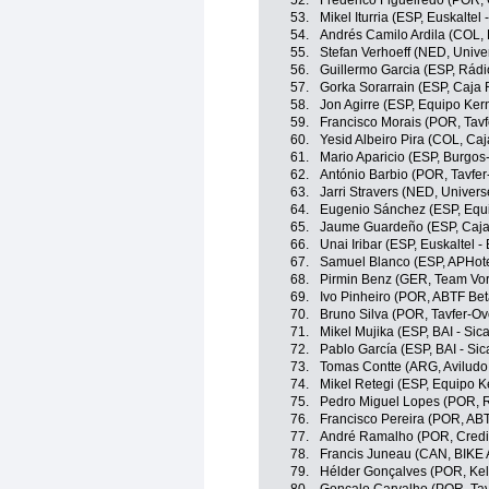
52.
Frederico Figueiredo (POR, 
53.
Mikel Iturria (ESP, Euskaltel 
54.
Andrés Camilo Ardila (COL,
55.
Stefan Verhoeff (NED, Unive
56.
Guillermo Garcia (ESP, Rádi
57.
Gorka Sorarrain (ESP, Caja
58.
Jon Agirre (ESP, Equipo Ke
59.
Francisco Morais (POR, Tav
60.
Yesid Albeiro Pira (COL, Ca
61.
Mario Aparicio (ESP, Burgos
62.
António Barbio (POR, Tavfe
63.
Jarri Stravers (NED, Univer
64.
Eugenio Sánchez (ESP, Equ
65.
Jaume Guardeño (ESP, Caja
66.
Unai Iribar (ESP, Euskaltel -
67.
Samuel Blanco (ESP, APHotel
68.
Pirmin Benz (GER, Team Vor
69.
Ivo Pinheiro (POR, ABTF Bet
70.
Bruno Silva (POR, Tavfer-O
71.
Mikel Mujika (ESP, BAI - Sic
72.
Pablo García (ESP, BAI - Sic
73.
Tomas Contte (ARG, Aviludo 
74.
Mikel Retegi (ESP, Equipo 
75.
Pedro Miguel Lopes (POR, R
76.
Francisco Pereira (POR, ABT
77.
André Ramalho (POR, Credib
78.
Francis Juneau (CAN, BIKE 
79.
Hélder Gonçalves (POR, Kell