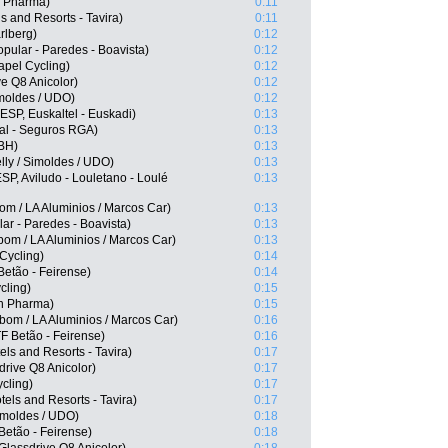
n Pharma)
0:11
s and Resorts - Tavira)
0:11
rlberg)
0:12
ular - Paredes - Boavista)
0:12
apel Cycling)
0:12
e Q8 Anicolor)
0:12
imoldes / UDO)
0:12
SP, Euskaltel - Euskadi)
0:13
al - Seguros RGA)
0:13
-BH)
0:13
ly / Simoldes / UDO)
0:13
SP, Aviludo - Louletano - Loulé
0:13
m / LA Aluminios / Marcos Car)
0:13
ar - Paredes - Boavista)
0:13
om / LA Aluminios / Marcos Car)
0:13
Cycling)
0:14
etão - Feirense)
0:14
cling)
0:15
rn Pharma)
0:15
bom / LA Aluminios / Marcos Car)
0:16
F Betão - Feirense)
0:16
s and Resorts - Tavira)
0:17
rive Q8 Anicolor)
0:17
cling)
0:17
els and Resorts - Tavira)
0:17
Simoldes / UDO)
0:18
etão - Feirense)
0:18