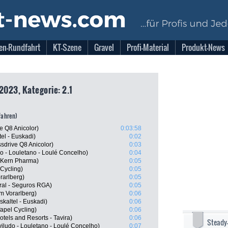
en-Rundfahrt
KT-Szene
Gravel
Profi-Material
Produkt-News
2023, Kategorie: 2.1
tfahren)
e Q8 Anicolor)
0:03:58
tel - Euskadi)
0:02
sdrive Q8 Anicolor)
0:03
do - Louletano - Loulé Concelho)
0:04
o Kern Pharma)
0:05
Cycling)
0:05
rarlberg)
0:05
ral - Seguros RGA)
0:05
m Vorarlberg)
0:06
kaltel - Euskadi)
0:06
apel Cycling)
0:06
tels and Resorts - Tavira)
0:06
Steady
viludo - Louletano - Loulé Concelho)
0:07