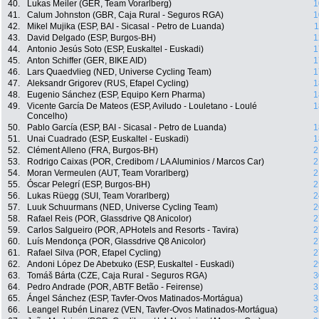
40.
Lukas Meiler (GER, Team Vorarlberg)
1
41.
Calum Johnston (GBR, Caja Rural - Seguros RGA)
1
42.
Mikel Mujika (ESP, BAI - Sicasal - Petro de Luanda)
1
43.
David Delgado (ESP, Burgos-BH)
1
44.
Antonio Jesús Soto (ESP, Euskaltel - Euskadi)
1
45.
Anton Schiffer (GER, BIKE AID)
1
46.
Lars Quaedvlieg (NED, Universe Cycling Team)
1
47.
Aleksandr Grigorev (RUS, Efapel Cycling)
1
48.
Eugenio Sánchez (ESP, Equipo Kern Pharma)
1
49.
Vicente García De Mateos (ESP, Aviludo - Louletano - Loulé
1
Concelho)
50.
Pablo García (ESP, BAI - Sicasal - Petro de Luanda)
1
51.
Unai Cuadrado (ESP, Euskaltel - Euskadi)
1
52.
Clément Alleno (FRA, Burgos-BH)
2
53.
Rodrigo Caixas (POR, Credibom / LA Aluminios / Marcos Car)
2
54.
Moran Vermeulen (AUT, Team Vorarlberg)
2
55.
Óscar Pelegrí (ESP, Burgos-BH)
2
56.
Lukas Rüegg (SUI, Team Vorarlberg)
2
57.
Luuk Schuurmans (NED, Universe Cycling Team)
2
58.
Rafael Reis (POR, Glassdrive Q8 Anicolor)
2
59.
Carlos Salgueiro (POR, APHotels and Resorts - Tavira)
2
60.
Luís Mendonça (POR, Glassdrive Q8 Anicolor)
2
61.
Rafael Silva (POR, Efapel Cycling)
2
62.
Andoni López De Abetxuko (ESP, Euskaltel - Euskadi)
2
63.
Tomáš Bárta (CZE, Caja Rural - Seguros RGA)
3
64.
Pedro Andrade (POR, ABTF Betão - Feirense)
3
65.
Ángel Sánchez (ESP, Tavfer-Ovos Matinados-Mortágua)
3
66.
Leangel Rubén Linarez (VEN, Tavfer-Ovos Matinados-Mortágua)
3