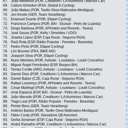
67.
João Medeiros (POR, Credibom / LA Aluminios / Marcos Car)
3
68.
Callum Ormiston (RSA, Global 6 Cycling)
3
69.
João Matias (POR, Tavfer-Ovos Matinados-Mortágua)
3
70.
Jon Knolle (GER, Team Vorarlberg)
3
71.
Emanuel Duarte (POR, Efapel Cycling)
3
72.
Francisco Campos (POR, BAI - Sicasal - Petro de Luanda)
3
73.
Diogo Barbosa (POR, APHotels and Resorts - Tavira)
3
74.
José Sousa (POR, Kelly / Simoldes / UDO)
3
75.
Joseba López (ESP, Caja Rural - Seguros RGA)
3
76.
Raúl Rota (ESP, Rádio Popular - Paredes - Boavista)
3
77.
Pedro Pinto (POR, Efapel Cycling)
3
78.
Léo Bouvier (FRA, BIKE AID)
3
79.
Joaquim Silva (POR, Efapel Cycling)
3
80.
Nuno Meireles (POR, Aviludo - Louletano - Loulé Concelho)
3
81.
Miguel Ángel Fernández (ESP, Burgos-BH)
4
82.
Tomas Contte (ARG, Aviludo - Louletano - Loulé Concelho)
4
83.
Daniel Dias (POR, Credibom / LA Aluminios / Marcos Car)
4
84.
Daniel Babor (CZE, Caja Rural - Seguros RGA)
4
85.
Rafael Lourenço (POR, APHotels and Resorts - Tavira)
4
86.
César Martingil (POR, Aviludo - Louletano - Loulé Concelho)
4
87.
Unai Esparza (ESP, BAI - Sicasal - Petro de Luanda)
4
88.
João Macedo (POR, Credibom / LA Aluminios / Marcos Car)
4
89.
Tiago Leal (POR, Rádio Popular - Paredes - Boavista)
4
90.
Pirmin Benz (GER, Team Vorarlberg)
5
91.
António Barbio (POR, Tavfer-Ovos Matinados-Mortágua)
5
92.
Fábio Costa (POR, Glassdrive Q8 Anicolor)
5
93.
Gorka Sorarrain (ESP, Caja Rural - Seguros RGA)
5
94.
André Ramalho (POR, Credibom / LA Aluminios / Marcos Car)
5