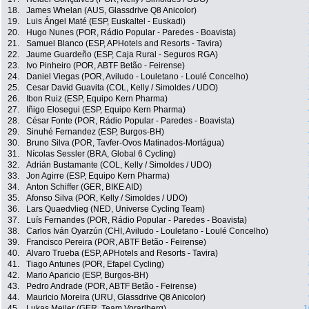
18.
James Whelan (AUS, Glassdrive Q8 Anicolor)
19.
Luis Ángel Maté (ESP, Euskaltel - Euskadi)
20.
Hugo Nunes (POR, Rádio Popular - Paredes - Boavista)
21.
Samuel Blanco (ESP, APHotels and Resorts - Tavira)
22.
Jaume Guardeño (ESP, Caja Rural - Seguros RGA)
23.
Ivo Pinheiro (POR, ABTF Betão - Feirense)
24.
Daniel Viegas (POR, Aviludo - Louletano - Loulé Concelho)
25.
Cesar David Guavita (COL, Kelly / Simoldes / UDO)
26.
Ibon Ruiz (ESP, Equipo Kern Pharma)
27.
Iñigo Elosegui (ESP, Equipo Kern Pharma)
28.
César Fonte (POR, Rádio Popular - Paredes - Boavista)
29.
Sinuhé Fernandez (ESP, Burgos-BH)
30.
Bruno Silva (POR, Tavfer-Ovos Matinados-Mortágua)
31.
Nícolas Sessler (BRA, Global 6 Cycling)
32.
Adrián Bustamante (COL, Kelly / Simoldes / UDO)
33.
Jon Agirre (ESP, Equipo Kern Pharma)
34.
Anton Schiffer (GER, BIKE AID)
35.
Afonso Silva (POR, Kelly / Simoldes / UDO)
36.
Lars Quaedvlieg (NED, Universe Cycling Team)
37.
Luís Fernandes (POR, Rádio Popular - Paredes - Boavista)
38.
Carlos Iván Oyarzún (CHI, Aviludo - Louletano - Loulé Concelho)
39.
Francisco Pereira (POR, ABTF Betão - Feirense)
40.
Alvaro Trueba (ESP, APHotels and Resorts - Tavira)
41.
Tiago Antunes (POR, Efapel Cycling)
42.
Mario Aparicio (ESP, Burgos-BH)
43.
Pedro Andrade (POR, ABTF Betão - Feirense)
44.
Mauricio Moreira (URU, Glassdrive Q8 Anicolor)
45.
Lukas Meiler (GER, Team Vorarlberg)
1