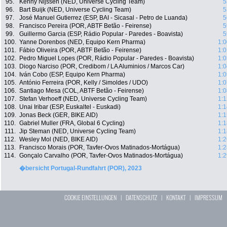
95.
Kenny Nijssen (NED, Universe Cycling Team)
5
96.
Bart Buijk (NED, Universe Cycling Team)
5
97.
José Manuel Gutierrez (ESP, BAI - Sicasal - Petro de Luanda)
5
98.
Francisco Pereira (POR, ABTF Betão - Feirense)
5
99.
Guillermo Garcia (ESP, Rádio Popular - Paredes - Boavista)
5
100.
Yanne Dorenbos (NED, Equipo Kern Pharma)
1:0
101.
Fábio Oliveira (POR, ABTF Betão - Feirense)
1:0
102.
Pedro Miguel Lopes (POR, Rádio Popular - Paredes - Boavista)
1:0
103.
Diogo Narciso (POR, Credibom / LA Aluminios / Marcos Car)
1:0
104.
Iván Cobo (ESP, Equipo Kern Pharma)
1:0
105.
António Ferreira (POR, Kelly / Simoldes / UDO)
1:0
106.
Santiago Mesa (COL, ABTF Betão - Feirense)
1:0
107.
Stefan Verhoeff (NED, Universe Cycling Team)
1:1
108.
Unai Iribar (ESP, Euskaltel - Euskadi)
1:1
109.
Jonas Beck (GER, BIKE AID)
1:1
110.
Gabriel Muller (FRA, Global 6 Cycling)
1:1
111.
Jip Steman (NED, Universe Cycling Team)
1:1
112.
Wesley Mol (NED, BIKE AID)
1:2
113.
Francisco Morais (POR, Tavfer-Ovos Matinados-Mortágua)
1:2
114.
Gonçalo Carvalho (POR, Tavfer-Ovos Matinados-Mortágua)
1:2
�bersicht Portugal-Rundfahrt (POR), 2023
COOKIE EINSTELLUNGEN
|
DATENSCHUTZ
|
KONTAKT
|
IMPRESSUM