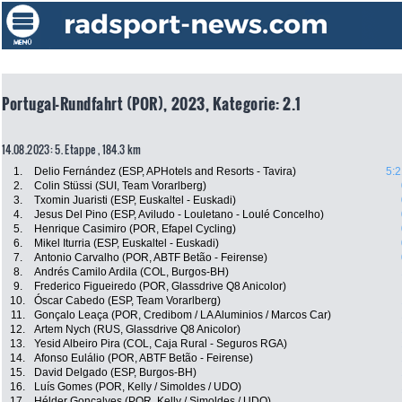
Portugal-Rundfahrt (POR), 2023, Kategorie: 2.1
14.08.2023: 5. Etappe , 184.3 km
1.
Delio Fernández (ESP, APHotels and Resorts - Tavira)
5:2
2.
Colin Stüssi (SUI, Team Vorarlberg)
3.
Txomin Juaristi (ESP, Euskaltel - Euskadi)
4.
Jesus Del Pino (ESP, Aviludo - Louletano - Loulé Concelho)
5.
Henrique Casimiro (POR, Efapel Cycling)
6.
Mikel Iturria (ESP, Euskaltel - Euskadi)
7.
Antonio Carvalho (POR, ABTF Betão - Feirense)
8.
Andrés Camilo Ardila (COL, Burgos-BH)
9.
Frederico Figueiredo (POR, Glassdrive Q8 Anicolor)
10.
Óscar Cabedo (ESP, Team Vorarlberg)
11.
Gonçalo Leaça (POR, Credibom / LA Aluminios / Marcos Car)
12.
Artem Nych (RUS, Glassdrive Q8 Anicolor)
13.
Yesid Albeiro Pira (COL, Caja Rural - Seguros RGA)
14.
Afonso Eulálio (POR, ABTF Betão - Feirense)
15.
David Delgado (ESP, Burgos-BH)
16.
Luís Gomes (POR, Kelly / Simoldes / UDO)
17.
Hélder Gonçalves (POR, Kelly / Simoldes / UDO)