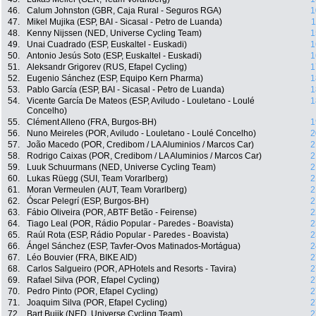
46.
Calum Johnston (GBR, Caja Rural - Seguros RGA)
1
47.
Mikel Mujika (ESP, BAI - Sicasal - Petro de Luanda)
1
48.
Kenny Nijssen (NED, Universe Cycling Team)
1
49.
Unai Cuadrado (ESP, Euskaltel - Euskadi)
1
50.
Antonio Jesús Soto (ESP, Euskaltel - Euskadi)
1
51.
Aleksandr Grigorev (RUS, Efapel Cycling)
1
52.
Eugenio Sánchez (ESP, Equipo Kern Pharma)
1
53.
Pablo García (ESP, BAI - Sicasal - Petro de Luanda)
1
54.
Vicente García De Mateos (ESP, Aviludo - Louletano - Loulé
1
Concelho)
55.
Clément Alleno (FRA, Burgos-BH)
1
56.
Nuno Meireles (POR, Aviludo - Louletano - Loulé Concelho)
2
57.
João Macedo (POR, Credibom / LA Aluminios / Marcos Car)
2
58.
Rodrigo Caixas (POR, Credibom / LA Aluminios / Marcos Car)
2
59.
Luuk Schuurmans (NED, Universe Cycling Team)
2
60.
Lukas Rüegg (SUI, Team Vorarlberg)
2
61.
Moran Vermeulen (AUT, Team Vorarlberg)
2
62.
Óscar Pelegrí (ESP, Burgos-BH)
2
63.
Fábio Oliveira (POR, ABTF Betão - Feirense)
2
64.
Tiago Leal (POR, Rádio Popular - Paredes - Boavista)
2
65.
Raúl Rota (ESP, Rádio Popular - Paredes - Boavista)
2
66.
Ángel Sánchez (ESP, Tavfer-Ovos Matinados-Mortágua)
2
67.
Léo Bouvier (FRA, BIKE AID)
2
68.
Carlos Salgueiro (POR, APHotels and Resorts - Tavira)
2
69.
Rafael Silva (POR, Efapel Cycling)
2
70.
Pedro Pinto (POR, Efapel Cycling)
2
71.
Joaquim Silva (POR, Efapel Cycling)
2
72.
Bart Buijk (NED, Universe Cycling Team)
2