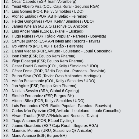
12.
Óscar Cabedo (ESP, Team Vorarlberg)
13.
Yesid Albeiro Pira (COL, Caja Rural - Seguros RGA)
14.
Luís Gomes (POR, Kelly / Simoldes / UDO)
15.
Afonso Eulálio (POR, ABTF Betão - Feirense)
16.
Hélder Gonçalves (POR, Kelly / Simoldes / UDO)
17.
James Whelan (AUS, Glassdrive Q8 Anicolor)
18.
Luis Ángel Maté (ESP, Euskaltel - Euskadi)
19.
Hugo Nunes (POR, Rádio Popular - Paredes - Boavista)
20.
Samuel Blanco (ESP, APHotels and Resorts - Tavira)
21.
Ivo Pinheiro (POR, ABTF Betão - Feirense)
22.
Daniel Viegas (POR, Aviludo - Louletano - Loulé Concelho)
23.
Ibon Ruiz (ESP, Equipo Kern Pharma)
24.
Iñigo Elosegui (ESP, Equipo Kern Pharma)
25.
Cesar David Guavita (COL, Kelly / Simoldes / UDO)
26.
César Fonte (POR, Rádio Popular - Paredes - Boavista)
27.
Bruno Silva (POR, Tavfer-Ovos Matinados-Mortágua)
28.
Adrián Bustamante (COL, Kelly / Simoldes / UDO)
29.
Jon Agirre (ESP, Equipo Kern Pharma)
30.
Nícolas Sessler (BRA, Global 6 Cycling)
31.
Sinuhé Fernandez (ESP, Burgos-BH)
32.
Afonso Silva (POR, Kelly / Simoldes / UDO)
33.
Luís Fernandes (POR, Rádio Popular - Paredes - Boavista)
34.
Carlos Iván Oyarzún (CHI, Aviludo - Louletano - Loulé Concelho)
35.
Alvaro Trueba (ESP, APHotels and Resorts - Tavira)
36.
Tiago Antunes (POR, Efapel Cycling)
37.
Jaume Guardeño (ESP, Caja Rural - Seguros RGA)
38.
Mauricio Moreira (URU, Glassdrive Q8 Anicolor)
39.
Mario Aparicio (ESP, Burgos-BH)