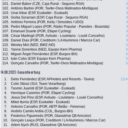
101.
Daniel Babor (CZE, Caja Rural - Seguros RGA)
3
102.
António Barbio (POR, Tavfer-Ovos Matinados-Mortágua)
3
103.
Unai Iribar (ESP, Euskaltel - Euskadi)
3
104.
Gorka Sorarrain (ESP, Caja Rural - Seguros RGA)
3
105.
António Ferreira (POR, Kelly / Simoldes / UDO)
3
106.
Pedro Miguel Lopes (POR, Rádio Popular - Paredes - Boavista)
3
107.
Emanuel Duarte (POR, Efapel Cycling)
3
108.
César Martingil (POR, Aviludo - Louletano - Loulé Concelho)
3
109.
Daniel Dias (POR, Credibom / LA Aluminios / Marcos Car)
3
110.
Wesley Mol (NED, BIKE AID)
3
111.
Yanne Dorenbos (NED, Equipo Kern Pharma)
3
112.
Miguel Ángel Fernández (ESP, Burgos-BH)
3
113.
Iván Cobo (ESP, Equipo Kern Pharma)
3
114.
Gonçalo Carvalho (POR, Tavfer-Ovos Matinados-Mortágua)
3
14.08.2023: Gesamtwertung
1.
Delio Fernández (ESP, APHotels and Resorts - Tavira)
23:4
2.
Colin Stüssi (SUI, Team Vorarlberg)
3.
Txomin Juaristi (ESP, Euskaltel - Euskadi)
4.
Henrique Casimiro (POR, Efapel Cycling)
5.
Jesus Del Pino (ESP, Aviludo - Louletano - Loulé Concelho)
6.
Mikel Iturria (ESP, Euskaltel - Euskadi)
7.
Antonio Carvalho (POR, ABTF Betão - Feirense)
8.
Andrés Camilo Ardila (COL, Burgos-BH)
9.
Frederico Figueiredo (POR, Glassdrive Q8 Anicolor)
10.
Gonçalo Leaça (POR, Credibom / LA Aluminios / Marcos Car)
11.
Artem Nych (RUS, Glassdrive Q8 Anicolor)