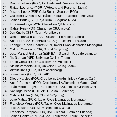
73.
Diogo Barbosa (POR, APHotels and Resorts - Tavira)
2
74.
Rafael Lourenço (POR, APHotels and Resorts - Tavira)
2
75.
Joseba López (ESP, Caja Rural - Seguros RGA)
2
76.
Guillermo Garcia (ESP, Rádio Popular - Paredes - Boavista)
2
77.
Tomáš Bárta (CZE, Caja Rural - Seguros RGA)
2
78.
Luís Mendonça (POR, Glassdrive Q8 Anicolor)
2
79.
Rafael Reis (POR, Glassdrive Q8 Anicolor)
2
80.
Jon Knolle (GER, Team Vorarlberg)
2
81.
Unai Esparza (ESP, BAI - Sicasal - Petro de Luanda)
2
82.
Andoni López De Abetxuko (ESP, Euskaltel - Euskadi)
2
83.
Leangel Rubén Linarez (VEN, Tavfer-Ovos Matinados-Mortágua)
2
84.
Callum Ormiston (RSA, Global 6 Cycling)
2
85.
José Manuel Gutierrez (ESP, BAI - Sicasal - Petro de Luanda)
2
86.
Jip Steman (NED, Universe Cycling Team)
3
87.
Fábio Costa (POR, Glassdrive Q8 Anicolor)
3
88.
Stefan Verhoeff (NED, Universe Cycling Team)
3
89.
Pirmin Benz (GER, Team Vorarlberg)
3
90.
Jonas Beck (GER, BIKE AID)
3
91.
Diogo Narciso (POR, Credibom / LA Aluminios / Marcos Car)
3
92.
André Ramalho (POR, Credibom / LA Aluminios / Marcos Car)
3
93.
João Medeiros (POR, Credibom / LA Aluminios / Marcos Car)
3
94.
Santiago Mesa (COL, ABTF Betão - Feirense)
3
95.
Gabriel Muller (FRA, Global 6 Cycling)
3
96.
João Matias (POR, Tavfer-Ovos Matinados-Mortágua)
3
97.
Francisco Morais (POR, Tavfer-Ovos Matinados-Mortágua)
3
98.
José Sousa (POR, Kelly / Simoldes / UDO)
3
99.
Francisco Campos (POR, BAI - Sicasal - Petro de Luanda)
3
100.
Tomas Contte (ARG, Aviludo - Louletano - Loulé Concelho)
3