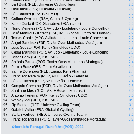
74.
Bart Buijk (NED, Universe Cycling Team)
2:1
75.
Unai Iribar (ESP, Euskaltel - Euskadi)
2:2
76.
Léo Bouvier (FRA, BIKE AID)
2:2
77.
Callum Ormiston (RSA, Global 6 Cycling)
2:2
78.
Fábio Costa (POR, Glassdrive Q8 Anicolor)
2:2
79.
Nuno Meireles (POR, Aviludo - Louletano - Loulé Concelho)
2:2
80.
José Manuel Gutierrez (ESP, BAI - Sicasal - Petro de Luanda)
2:2
81.
Tomas Contte (ARG, Aviludo - Louletano - Loulé Concelho)
2:2
82.
Ángel Sánchez (ESP, Tavfer-Ovos Matinados-Mortágua)
2:2
83.
José Sousa (POR, Kelly / Simoldes / UDO)
2:3
84.
César Martingil (POR, Aviludo - Louletano - Loulé Concelho)
2:3
85.
Jonas Beck (GER, BIKE AID)
2:3
86.
António Barbio (POR, Tavfer-Ovos Matinados-Mortágua)
2:4
87.
Pirmin Benz (GER, Team Vorarlberg)
2:4
88.
Yanne Dorenbos (NED, Equipo Kern Pharma)
2:4
89.
Francisco Pereira (POR, ABTF Betão - Feirense)
2:4
90.
Fábio Oliveira (POR, ABTF Betão - Feirense)
2:4
91.
Gonçalo Carvalho (POR, Tavfer-Ovos Matinados-Mortágua)
2:5
92.
Santiago Mesa (COL, ABTF Betão - Feirense)
3:0
93.
António Ferreira (POR, Kelly / Simoldes / UDO)
3:0
94.
Wesley Mol (NED, BIKE AID)
3:
95.
Jip Steman (NED, Universe Cycling Team)
3:
96.
Gabriel Muller (FRA, Global 6 Cycling)
3:1
97.
Stefan Verhoeff (NED, Universe Cycling Team)
3:1
98.
Francisco Morais (POR, Tavfer-Ovos Matinados-Mortágua)
3:2
�bersicht Portugal-Rundfahrt (POR), 2023