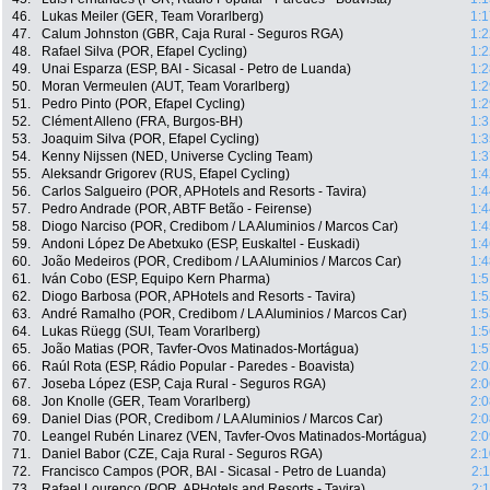
46.
Lukas Meiler (GER, Team Vorarlberg)
1:1
47.
Calum Johnston (GBR, Caja Rural - Seguros RGA)
1:2
48.
Rafael Silva (POR, Efapel Cycling)
1:2
49.
Unai Esparza (ESP, BAI - Sicasal - Petro de Luanda)
1:2
50.
Moran Vermeulen (AUT, Team Vorarlberg)
1:2
51.
Pedro Pinto (POR, Efapel Cycling)
1:2
52.
Clément Alleno (FRA, Burgos-BH)
1:3
53.
Joaquim Silva (POR, Efapel Cycling)
1:3
54.
Kenny Nijssen (NED, Universe Cycling Team)
1:3
55.
Aleksandr Grigorev (RUS, Efapel Cycling)
1:4
56.
Carlos Salgueiro (POR, APHotels and Resorts - Tavira)
1:4
57.
Pedro Andrade (POR, ABTF Betão - Feirense)
1:4
58.
Diogo Narciso (POR, Credibom / LA Aluminios / Marcos Car)
1:4
59.
Andoni López De Abetxuko (ESP, Euskaltel - Euskadi)
1:4
60.
João Medeiros (POR, Credibom / LA Aluminios / Marcos Car)
1:4
61.
Iván Cobo (ESP, Equipo Kern Pharma)
1:5
62.
Diogo Barbosa (POR, APHotels and Resorts - Tavira)
1:5
63.
André Ramalho (POR, Credibom / LA Aluminios / Marcos Car)
1:5
64.
Lukas Rüegg (SUI, Team Vorarlberg)
1:5
65.
João Matias (POR, Tavfer-Ovos Matinados-Mortágua)
1:5
66.
Raúl Rota (ESP, Rádio Popular - Paredes - Boavista)
2:0
67.
Joseba López (ESP, Caja Rural - Seguros RGA)
2:0
68.
Jon Knolle (GER, Team Vorarlberg)
2:0
69.
Daniel Dias (POR, Credibom / LA Aluminios / Marcos Car)
2:0
70.
Leangel Rubén Linarez (VEN, Tavfer-Ovos Matinados-Mortágua)
2:0
71.
Daniel Babor (CZE, Caja Rural - Seguros RGA)
2:1
72.
Francisco Campos (POR, BAI - Sicasal - Petro de Luanda)
2:
73.
Rafael Lourenço (POR, APHotels and Resorts - Tavira)
2: