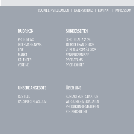
COOKIE EINSTELLUNGEN
|
DATENSCHUTZ
|
KONTAKT
|
IMPRESSUM
RUBRIKEN
SONDERSEITEN
PROFI-NEWS
GIRO D`ITALIA 2026
JEDERMANN-NEWS
TOUR DE FRANCE 2026
LIVE
VUELTA A ESPAÑA 2026
MARKT
RENNERGEBNISSE
KALENDER
PROFI-TEAMS
VEREINE
PROFI-FAHRER
UNSERE ANGEBOTE
ÜBER UNS
RSS-FEED
KONTAKT ZUR REDAKTION
RADSPORT-NEWS.COM
WERBUNG & MEDIADATEN
PRODUKTINFORMATIONEN
ETHIKRICHTLINIE