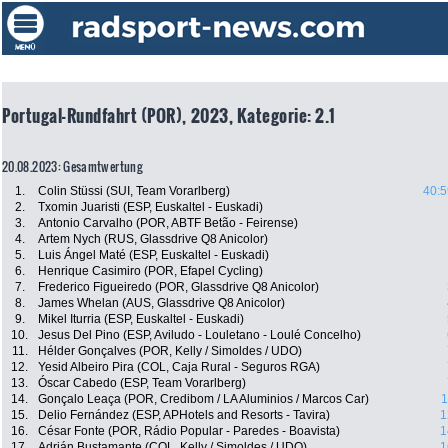
Portugal-Rundfahrt (POR), 2023, Kategorie: 2.1
20.08.2023: Gesamtwertung
1.
Colin Stüssi (SUI, Team Vorarlberg)
40:5
2.
Txomin Juaristi (ESP, Euskaltel - Euskadi)
3.
Antonio Carvalho (POR, ABTF Betão - Feirense)
4.
Artem Nych (RUS, Glassdrive Q8 Anicolor)
5.
Luis Ángel Maté (ESP, Euskaltel - Euskadi)
6.
Henrique Casimiro (POR, Efapel Cycling)
7.
Frederico Figueiredo (POR, Glassdrive Q8 Anicolor)
8.
James Whelan (AUS, Glassdrive Q8 Anicolor)
9.
Mikel Iturria (ESP, Euskaltel - Euskadi)
10.
Jesus Del Pino (ESP, Aviludo - Louletano - Loulé Concelho)
11.
Hélder Gonçalves (POR, Kelly / Simoldes / UDO)
12.
Yesid Albeiro Pira (COL, Caja Rural - Seguros RGA)
13.
Óscar Cabedo (ESP, Team Vorarlberg)
14.
Gonçalo Leaça (POR, Credibom / LA Aluminios / Marcos Car)
1
15.
Delio Fernández (ESP, APHotels and Resorts - Tavira)
1
16.
César Fonte (POR, Rádio Popular - Paredes - Boavista)
1
17.
Adrián Bustamante (COL, Kelly / Simoldes / UDO)
1