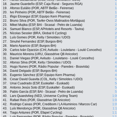
18.
Jaume Guardeño (ESP, Caja Rural - Seguros RGA)
1
19.
Afonso Eulálio (POR, ABTF Betão - Feirense)
1
20.
Ivo Pinheiro (POR, ABTF Betão - Feirense)
1
21.
Iñigo Elosegui (ESP, Equipo Kern Pharma)
2
22.
Bruno Silva (POR, Tavfer-Ovos Matinados-Mortágua)
2
23.
Mikel Mujika (ESP, BAI - Sicasal - Petro de Luanda)
2
24.
Samuel Blanco (ESP, APHotels and Resorts - Tavira)
2
25.
Nícolas Sessler (BRA, Global 6 Cycling)
2
26.
Luís Gomes (POR, Kelly / Simoldes / UDO)
2
27.
Sinuhé Fernandez (ESP, Burgos-BH)
3
28.
Mario Aparicio (ESP, Burgos-BH)
3
29.
Carlos Iván Oyarzún (CHI, Aviludo - Louletano - Loulé Concelho)
3
30.
Mauricio Moreira (URU, Glassdrive Q8 Anicolor)
3
31.
Daniel Viegas (POR, Aviludo - Louletano - Loulé Concelho)
4
32.
Afonso Silva (POR, Kelly / Simoldes / UDO)
4
33.
Hugo Nunes (POR, Rádio Popular - Paredes - Boavista)
4
34.
David Delgado (ESP, Burgos-BH)
4
35.
Eugenio Sánchez (ESP, Equipo Kern Pharma)
4
36.
Cesar David Guavita (COL, Kelly / Simoldes / UDO)
5
37.
Unai Cuadrado (ESP, Euskaltel - Euskadi)
5
38.
Antonio Jesús Soto (ESP, Euskaltel - Euskadi)
5
39.
Pablo García (ESP, BAI - Sicasal - Petro de Luanda)
5
40.
Lars Quaedvlieg (NED, Universe Cycling Team)
1:0
41.
Rafael Reis (POR, Glassdrive Q8 Anicolor)
1:0
42.
Rodrigo Caixas (POR, Credibom / LA Aluminios / Marcos Car)
1:0
43.
Luís Mendonça (POR, Glassdrive Q8 Anicolor)
1:
44.
Tiago Antunes (POR, Efapel Cycling)
1:1
45.
Luís Fernandes (POR, Rádio Popular - Paredes - Boavista)
1:1