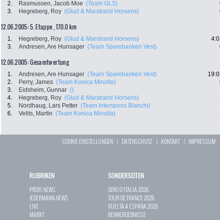
2.
Rasmussen, Jacob Moe
(Team GLS)
3.
Hegreberg, Roy
(Glud & Marstrand Horsens)
12.06.2005: 5. Etappe , 170.0 km
1.
Hegreberg, Roy
(Glud & Marstrand Horsens)
4:0
3.
Andresen, Are Hunsager
(Team Sparebanken Vest)
12.06.2005: Gesamtwertung
1.
Andresen, Are Hunsager
(Team Sparebanken Vest)
19:0
2.
Perry, James
(Team Konica Minolta)
3.
Eidsheim, Gunnar
()
4.
Hegreberg, Roy
(Glud & Marstrand Horsens)
5.
Nordhaug, Lars Petter
(Team Interspons Bianchi)
6.
Velits, Martin
(Team Konica Minolta)
COOKIE EINSTELLUNGEN
|
DATENSCHUTZ
|
KONTAKT
|
IMPRESSUM
RUBRIKEN
SONDERSEITEN
PROFI-NEWS
GIRO D`ITALIA 2026
JEDERMANN-NEWS
TOUR DE FRANCE 2026
LIVE
VUELTA A ESPAÑA 2026
MARKT
RENNERGEBNISSE