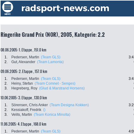
Ringerike Grand Prix (NOR), 2005, Kategorie: 2.2
08.06.2005: 1. Etappe , 151.0 km
1.
Pedersen, Martin
(Team GLS)
3:4
2.
Gut, Alexander
(Team Lamonta)
09.06.2005: 2. Etappe , 157.0 km
1.
Pedersen, Martin
(Team GLS)
3:4
2.
Heiny, Stefan
(Team Comnet - Senges)
3.
Hegreberg, Roy
(Glud & Marstrand Horsens)
10.06.2005: 3. Etappe , 130.0 km
1.
Sörensen, Chris Anker
(Team Designa Kokken)
3:2
2.
Kessiakoff, Fredrik
()
3.
Velits, Martin
(Team Konica Minolta)
11.06.2005: 4. Etappe , 168.0 km
1.
Pedersen, Martin
(Team GLS)
4:0