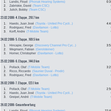
1.
Landis, Floyd
(Phonak Hearing Systems)
0:3
2.
Zabriskie, David
(Team CSC)
3.
Julich, Bobby
(Team CSC)
23.02.2006: 4. Etappe , 210.7 km
1.
Haedo, Juan José
(Toyota - United Pro Cycli...)
4:4
2.
Rodriguez, Fred
(Davitamon - Lotto)
3.
Korff, Andre
(T-Mobile Team)
24.02.2006: 5. Etappe , 169.5 km
1.
Hincapie, George
(Discovery Channel Pro Cyc...)
3:5
2.
Wegmann, Fabian
(Gerolsteiner)
3.
Horner, Christopher
(Davitamon - Lotto)
25.02.2006: 6. Etappe , 144.0 km
1.
Pollack, Olaf
(T-Mobile Team)
3:2
2.
Ricco, Riccardo
(Saunier Duval - Prodir)
3.
Rodriguez, Fred
(Davitamon - Lotto)
26.02.2006: 7. Etappe , 123.1 km
1.
Pollack, Olaf
(T-Mobile Team)
2:5
2.
Haedo, Juan José
(Toyota - United Pro Cycli...)
3.
Greipel, André
(T-Mobile Team)
26.02.2006: Gesamtwertung
1.
Landis, Floyd
(Phonak Hearing Systems)
22:4