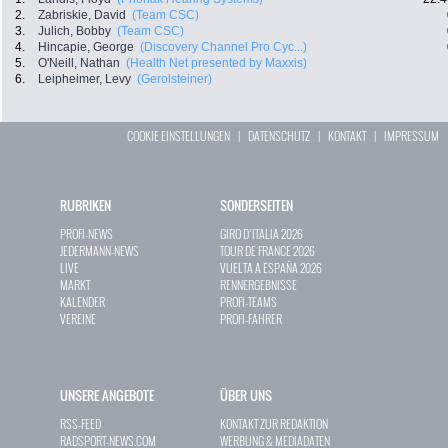
2.
Zabriskie, David
(Team CSC)
3.
Julich, Bobby
(Team CSC)
4.
Hincapie, George
(Discovery Channel Pro Cyc...)
5.
O'Neill, Nathan
(Health Net presented by Maxxis)
6.
Leipheimer, Levy
(Gerolsteiner)
COOKIE EINSTELLUNGEN
|
DATENSCHUTZ
|
KONTAKT
|
IMPRESSUM
RUBRIKEN
SONDERSEITEN
PROFI-NEWS
GIRO D`ITALIA 2026
JEDERMANN-NEWS
TOUR DE FRANCE 2026
LIVE
VUELTA A ESPAÑA 2026
MARKT
RENNERGEBNISSE
KALENDER
PROFI-TEAMS
VEREINE
PROFI-FAHRER
UNSERE ANGEBOTE
ÜBER UNS
RSS-FEED
KONTAKT ZUR REDAKTION
RADSPORT-NEWS.COM
WERBUNG & MEDIADATEN