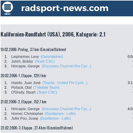
Kalifornien-Rundfahrt (USA), 2006, Kategorie: 2.1
19.02.2006: Prolog , 3.1 km (Einzelzeitfahren)
1.
Leipheimer, Levy
(Gerolsteiner)
0:0
2.
Julich, Bobby
(Team CSC)
3.
Hincapie, George
(Discovery Channel Pro Cyc...)
20.02.2006: 1. Etappe , 129.1 km
1.
Haedo, Juan José
(Toyota - United Pro Cycli...)
3:1
2.
Pollack, Olaf
(T-Mobile Team)
3.
O'Grady, Stuart
(Team CSC)
21.02.2006: 2. Etappe , 152.7 km
1.
Hincapie, George
(Discovery Channel Pro Cyc...)
4:0
2.
Horner, Christopher
(Davitamon - Lotto)
3.
Jufre Pou, Josep
(Davitamon - Lotto)
22.02.2006: 3. Etappe , 27.4 km (Einzelzeitfahren)