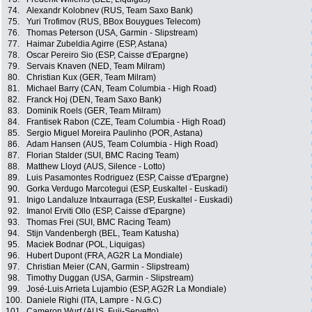
74.
Alexandr Kolobnev (RUS, Team Saxo Bank)
75.
Yuri Trofimov (RUS, BBox Bouygues Telecom)
76.
Thomas Peterson (USA, Garmin - Slipstream)
77.
Haimar Zubeldia Agirre (ESP, Astana)
78.
Oscar Pereiro Sio (ESP, Caisse d'Epargne)
79.
Servais Knaven (NED, Team Milram)
80.
Christian Kux (GER, Team Milram)
81.
Michael Barry (CAN, Team Columbia - High Road)
82.
Franck Hoj (DEN, Team Saxo Bank)
83.
Dominik Roels (GER, Team Milram)
84.
Frantisek Rabon (CZE, Team Columbia - High Road)
85.
Sergio Miguel Moreira Paulinho (POR, Astana)
86.
Adam Hansen (AUS, Team Columbia - High Road)
87.
Florian Stalder (SUI, BMC Racing Team)
88.
Matthew Lloyd (AUS, Silence - Lotto)
89.
Luis Pasamontes Rodriguez (ESP, Caisse d'Epargne)
90.
Gorka Verdugo Marcotegui (ESP, Euskaltel - Euskadi)
91.
Inigo Landaluze Intxaurraga (ESP, Euskaltel - Euskadi)
92.
Imanol Erviti Ollo (ESP, Caisse d'Epargne)
93.
Thomas Frei (SUI, BMC Racing Team)
94.
Stijn Vandenbergh (BEL, Team Katusha)
95.
Maciek Bodnar (POL, Liquigas)
96.
Hubert Dupont (FRA, AG2R La Mondiale)
97.
Christian Meier (CAN, Garmin - Slipstream)
98.
Timothy Duggan (USA, Garmin - Slipstream)
99.
José-Luis Arrieta Lujambio (ESP, AG2R La Mondiale)
100.
Daniele Righi (ITA, Lampre - N.G.C)
101.
Cameron Wurf (AUS, Fuji-Servetto)