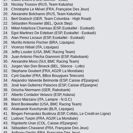
18.
Nicolay Trussov (RUS, Team Katusha)
19.
Christophe Le Mével (FRA, Française Des Jeux)
20.
Alexandre Botcharov (RUS, Team Katusha)
21.
Bert Grabsch (GER, Team Columbia - High Road)
22.
Sébastien Rosseler (BEL, Quick Step)
23.
Mikel Astarloza Charreau (ESP, Euskaltel - Euskadi)
24.
Egoi Martinez De Esteban (ESP, Euskaltel - Euskadi)
25.
Alan Perez Lezaun (ESP, Euskaltel - Euskadi)
26.
Murillo Antonio Fischer (BRA, Liquigas)
27.
Vicenzo Nibali (ITA, Liquigas)
28.
Jeffry Louder (USA, BMC Racing Team)
29.
Juan Antonio Flecha Giannoni (ESP, Rabobank)
30.
Alexandre Moos (SUI, BMC Racing Team)
31.
Jurgen Van Den Broeck (BEL, Silence - Lotto)
32.
Stephane Goubert (FRA, AG2R La Mondiale)
33.
Cyril Gautier (FRA, BBox Bouygues Telecom)
34.
Alejandro Valverde Belmonte (ESP, Caisse d'Epargne)
35.
José Ivan Gutierrez Palacios (ESP, Caisse d'Epargne)
36.
Grischa Niermann (GER, Rabobank)
37.
Alberto Contador Velasco (ESP, Astana)
38.
Marco Marzano (ITA, Lampre - N.G.C)
39.
Brent Bookwalter (USA, BMC Racing Team)
40.
Aliaksandr Kuschynski (BLR, Liquigas)
41.
Bingen Fernandez Bustinza (ESP, Cofidis, Le Credit en Ligne)
42.
Ludovic Turpin (FRA, AG2R La Mondiale)
43.
Rigoberto Uran (COL, Caisse d'Epargne)
44.
Sébastien Chavanel (FRA, Française Des Jeux)
45.
Anthony Geslin (FRA, Française Des Jeux)