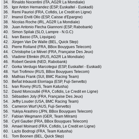
34.
Rinaldo Nocentini (ITA, AG2R La Mondiale)
35.
Igor Anton Hernandez (ESP, Euskaltel - Euskadi)
36.
Remi Pauriol (FRA, Cofidis, Le Credit en Ligne)
37.
Imanol Erviti Ollo (ESP, Caisse d'Epargne)
38.
Nicolas Roche (IRL, AG2R La Mondiale)
39.
Juan Antonio Flecha Giannoni (ESP, Rabobank)
40.
Simon Spilak (SLO, Lampre - N.G.C)
41.
Ivan Basso (ITA, Liquigas)
42.
Jürgen Van De Walle (BEL, Quick Step)
43.
Pierre Rolland (FRA, BBox Bouygues Telecom)
44.
Christophe Le Mével (FRA, Française Des Jeux)
45.
Vladimir Efimkin (RUS, AG2R La Mondiale)
46.
Robert Gesink (NED, Rabobank)
47.
Gorka Verdugo Marcotegui (ESP, Euskaltel - Euskadi)
48.
Yuri Trofimov (RUS, BBox Bouygues Telecom)
49.
Mathias Frank (SUI, BMC Racing Team)
50.
Beñat Intxausti Elorriaga (ESP, Fuji-Servetto)
51.
Ivan Rovny (RUS, Team Katusha)
52.
David Moncoutié (FRA, Cofidis, Le Credit en Ligne)
53.
Sébastien Joly (FRA, Française Des Jeux)
54.
Jeffry Louder (USA, BMC Racing Team)
55.
Cameron Wurf (AUS, Fuji-Servetto)
56.
Yukiya Arashiro (JPN, BBox Bouygues Telecom)
57.
Fabian Wegmann (GER, Team Milram)
58.
Cyril Gautier (FRA, BBox Bouygues Telecom)
59.
Amael Moinard (FRA, Cofidis, Le Credit en Ligne)
60.
Lazlo Bodrogi (FRA, Team Katusha)
61.
Tom Boonen (BEL, Quick Step)