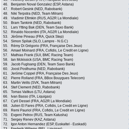
46.
Benjamin Noval Gonzalez (ESP, Astana)
47.
Robert Gesink (NED, Rabobank)
48.
Niki Terpstra (NED, Team Milram)
49.
Vladimir Efimkin (RUS, AG2R La Mondiale)
50.
Bram Tankink (NED, Rabobank)
51.
Lars Ytting Bak (DEN, Team Saxo Bank)
52.
Rinaldo Nocentini (ITA, AG2R La Mondiale)
53.
Jérôme Pineau (FRA, Quick Step)
54.
Simon Spilak (SLO, Lampre - N.G.C)
55.
Rémy Di Grégorio (FRA, Française Des Jeux)
56.
Amael Moinard (FRA, Cofidis, Le Credit en Ligne)
57.
Mathias Frank (SUI, BMC Racing Team)
58.
Ian Mckissick (USA, BMC Racing Team)
59.
Jacob Fuglsang (DEN, Team Saxo Bank)
60.
Joost Posthuma (NED, Rabobank)
61.
Jeróme Coppel (FRA, Française Des Jeux)
62.
Pierre Rolland (FRA, BBox Bouygues Telecom)
63.
Martin Velits (SVK, Team Milram)
64.
Stef Clement (NED, Rabobank)
65.
Tomas Vaitkus (LTU, Astana)
66.
Ivan Basso (ITA, Liquigas)
67.
Cyril Dessel (FRA, AG2R La Mondiale)
68.
Julien El Fares (FRA, Cofidis, Le Credit en Ligne)
69.
Remi Pauriol (FRA, Cofidis, Le Credit en Ligne)
70.
Evgeni Petrov (RUS, Team Katusha)
71.
Sergey Renev (KAZ, Astana)
72.
Igor Anton Hernandez (ESP, Euskaltel - Euskadi)
73.
Frederik Willems (BEL, Liquigas)