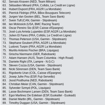
62.
Servais Knaven (NED, Team Milram)
63.
Sébastien Minard (FRA, Cofidis, Le Credit en Ligne)
64.
Hubert Dupont (FRA, AG2R La Mondiale)
65.
Pierrick Fédrigo (FRA, BBox Bouygues Telecom)
66.
Jurgen Van Goolen (BEL, Team Saxo Bank)
67.
Svein Tuft (CAN, Garmin - Slipstream)
68.
Ian Mckissick (USA, BMC Racing Team)
69.
Oscar Pereiro Sio (ESP, Caisse d'Epargne)
70.
José-Luis Arrieta Lujambio (ESP, AG2R La Mondiale)
71.
Julien El Fares (FRA, Cofidis, Le Credit en Ligne)
72.
Thomas Peterson (USA, Garmin - Slipstream)
73.
Stephane Goubert (FRA, AG2R La Mondiale)
74.
Ludovic Turpin (FRA, AG2R La Mondiale)
75.
Murillo Antonio Fischer (BRA, Liquigas)
76.
Grischa Niermann (GER, Rabobank)
77.
Adam Hansen (AUS, Team Columbia - High Road)
78.
Daniele Righi (ITA, Lampre - N.G.C)
79.
Steven Cozza (USA, Garmin - Slipstream)
80.
Nicki Sörensen (DEN, Team Saxo Bank)
81.
Rigoberto Uran (COL, Caisse d'Epargne)
82.
Josep Jufre Pou (ESP, Fuji-Servetto)
83.
Joost Posthuma (NED, Rabobank)
84.
Christian Meier (CAN, Garmin - Slipstream)
85.
Sylvester Szmyd (POL, Liquigas)
86.
Lasse Bochmann Larsen (DEN, Team Saxo Bank)
87.
Egoi Martinez De Esteban (ESP, Euskaltel - Euskadi)
88.
Daniel Martin (IRL, Garmin - Slipstream)
89.
Timothy Duggan (USA, Garmin - Slipstream)