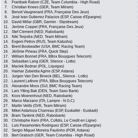
6.
Frantisek Rabon (CZE, Team Columbia - High Road)
7.
Christian Knees (GER, Team Milram)
8.
Benoit Vaugrenard (FRA, Française Des Jeux)
9.
José Ivan Gutierrez Palacios (ESP, Caisse d'Epargne)
10.
David Millar (GBR, Garmin - Slipstream)
11.
Jeróme Coppel (FRA, Française Des Jeux)
12.
Stef Clement (NED, Rabobank)
13.
Niki Terpstra (NED, Team Milram)
14.
Evgeni Petrov (RUS, Team Katusha)
15.
Brent Bookwalter (USA, BMC Racing Team)
16.
Jérôme Pineau (FRA, Quick Step)
17.
William Bonnet (FRA, BBox Bouygues Telecom)
18.
Sebastian Lang (GER, Silence - Lotto)
19.
Maciek Bodnar (POL, Liquigas)
20.
Haimar Zubeldia Agirre (ESP, Astana)
21.
Jurgen Van Den Broeck (BEL, Silence - Lotto)
22.
Laurent Lefèvre (FRA, BBox Bouygues Telecom)
23.
Alexandre Moos (SUI, BMC Racing Team)
24.
Lars Ytting Bak (DEN, Team Saxo Bank)
25.
Koos Moerenhout (NED, Rabobank)
26.
Marco Marzano (ITA, Lampre - N.G.C)
27.
Martin Velits (SVK, Team Milram)
28.
Mikel Astarloza Charreau (ESP, Euskaltel - Euskadi)
29.
Bram Tankink (NED, Rabobank)
30.
Christophe Kern (FRA, Cofidis, Le Credit en Ligne)
31.
Luis Pasamontes Rodriguez (ESP, Caisse d'Epargne)
32.
Sergio Miguel Moreira Paulinho (POR, Astana)
33.
Bert Grabsch (GER, Team Columbia - High Road)