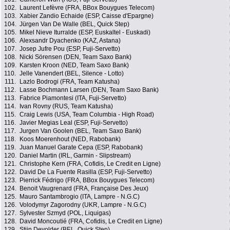
102.
Laurent Lefèvre (FRA, BBox Bouygues Telecom)
103.
Xabier Zandio Echaide (ESP, Caisse d'Epargne)
104.
Jürgen Van De Walle (BEL, Quick Step)
105.
Mikel Nieve Iturralde (ESP, Euskaltel - Euskadi)
106.
Alexsandr Dyachenko (KAZ, Astana)
107.
Josep Jufre Pou (ESP, Fuji-Servetto)
108.
Nicki Sörensen (DEN, Team Saxo Bank)
109.
Karsten Kroon (NED, Team Saxo Bank)
110.
Jelle Vanendert (BEL, Silence - Lotto)
111.
Lazlo Bodrogi (FRA, Team Katusha)
112.
Lasse Bochmann Larsen (DEN, Team Saxo Bank)
113.
Fabrice Piamontesi (ITA, Fuji-Servetto)
114.
Ivan Rovny (RUS, Team Katusha)
115.
Craig Lewis (USA, Team Columbia - High Road)
116.
Javier Megias Leal (ESP, Fuji-Servetto)
117.
Jurgen Van Goolen (BEL, Team Saxo Bank)
118.
Koos Moerenhout (NED, Rabobank)
119.
Juan Manuel Garate Cepa (ESP, Rabobank)
120.
Daniel Martin (IRL, Garmin - Slipstream)
121.
Christophe Kern (FRA, Cofidis, Le Credit en Ligne)
122.
David De La Fuente Rasilla (ESP, Fuji-Servetto)
123.
Pierrick Fédrigo (FRA, BBox Bouygues Telecom)
124.
Benoit Vaugrenard (FRA, Française Des Jeux)
125.
Mauro Santambrogio (ITA, Lampre - N.G.C)
126.
Volodymyr Zagorodny (UKR, Lampre - N.G.C)
127.
Sylvester Szmyd (POL, Liquigas)
128.
David Moncoutié (FRA, Cofidis, Le Credit en Ligne)
129.
Stijn Devolder (BEL, Quick Step)