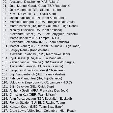
90.
Alexsandr Dyachenko (KAZ, Astana)
91.
Juan Manuel Garate Cepa (ESP, Rabobank)
92.
Jelle Vanendert (BEL, Silence - Lotto)
93.
Kevin De Weert (BEL, Quick Step)
94.
Jacob Fuglsang (DEN, Team Saxo Bank)
95.
Mathieu Ladagnous (FRA, Française Des Jeux)
96.
Morris Possoni (ITA, Team Columbia - High Road)
97.
Nicolay Trussov (RUS, Team Katusha)
98.
Alexandre Pichot (FRA, BBox Bouygues Telecom)
99.
Marco Bandiera (ITA, Lampre - N.G.C)
100.
Alexandre Botcharov (RUS, Team Katusha)
101.
Marcel Sieberg (GER, Team Columbia - High Road)
102.
Sergey Renev (KAZ, Astana)
103.
Alexandr Kolobnev (RUS, Team Saxo Bank)
104.
Cyril Dessel (FRA, AG2R La Mondiale)
105.
Xabier Zandio Echaide (ESP, Caisse d'Epargne)
106.
Alexander Serov (RUS, Team Katusha)
107.
Benjamin Noval Gonzalez (ESP, Astana)
108.
Stijn Vandenbergh (BEL, Team Katusha)
109.
Fabrice Piamontesi (ITA, Fuji-Servetto)
110.
Volodymyr Zagorodny (UKR, Lampre - N.G.C)
111.
Stijn Devolder (BEL, Quick Step)
112.
Anthony Geslin (FRA, Française Des Jeux)
113.
Christian Kux (GER, Team Milram)
114.
Alan Perez Lezaun (ESP, Euskaltel - Euskadi)
115.
Florian Stalder (SUI, BMC Racing Team)
116.
Karsten Kroon (NED, Team Saxo Bank)
117.
Craig Lewis (USA, Team Columbia - High Road)