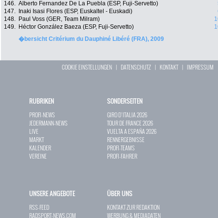
146.
Alberto Fernandez De La Puebla (ESP, Fuji-Servetto)
147.
Inaki Isasi Flores (ESP, Euskaltel - Euskadi)
148.
Paul Voss (GER, Team Milram)
1
149.
Héctor González Baeza (ESP, Fuji-Servetto)
1
�bersicht Critérium du Dauphiné Libéré (FRA), 2009
COOKIE EINSTELLUNGEN
|
DATENSCHUTZ
|
KONTAKT
|
IMPRESSUM
RUBRIKEN
SONDERSEITEN
PROFI-NEWS
GIRO D`ITALIA 2026
JEDERMANN-NEWS
TOUR DE FRANCE 2026
LIVE
VUELTA A ESPAÑA 2026
MARKT
RENNERGEBNISSE
KALENDER
PROFI-TEAMS
VEREINE
PROFI-FAHRER
UNSERE ANGEBOTE
ÜBER UNS
RSS-FEED
KONTAKT ZUR REDAKTION
RADSPORT-NEWS.COM
WERBUNG & MEDIADATEN