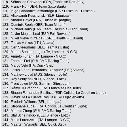
118.
Sébastien Chavanel (FRA, Française Des Jeux)
119.
Franck Hoj (DEN, Team Saxo Bank)
120.
Inigo Landaluze Intxaurraga (ESP, Euskaltel - Euskadi)
121.
Aliaksandr Kuschynski (BLR, Liquigas)
122.
Arnaud Coyot (FRA, Caisse d'Epargne)
123.
Dominik Roels (GER, Team Milram)
124.
Michael Barry (CAN, Team Columbia - High Road)
125.
Javier Megias Leal (ESP, Fuji-Servetto)
126.
Mikel Nieve Iturralde (ESP, Euskaltel - Euskadi)
127.
Tomas Vaitkus (LTU, Astana)
128.
Gert Steegmans (BEL, Team Katusha)
129.
Mauro Santambrogio (ITA, Lampre - N.G.C)
130.
Angelo Furlan (ITA, Lampre - N.G.C)
131.
Thomas Frei (SUI, BMC Racing Team)
132.
Marco Velo (ITA, Quick Step)
133.
Jesus Albert Hernandez Blazquez (ESP, Astana)
134.
Matthew Lloyd (AUS, Silence - Lotto)
135.
Roy Sentjens (NED, Silence - Lotto)
136.
Trent Lowe (AUS, Garmin - Slipstream)
137.
Rémy Di Grégorio (FRA, Française Des Jeux)
138.
Bingen Fernandez Bustinza (ESP, Cofidis, Le Credit en Ligne)
139.
David De La Fuente Rasilla (ESP, Fuji-Servetto)
140.
Frederik Willems (BEL, Liquigas)
141.
Stéphane Augé (FRA, Cofidis, Le Credit en Ligne)
142.
Markus Zberg (SUI, BMC Racing Team)
143.
Staf Scheirlinckx (BEL, Silence - Lotto)
144.
Mirco Lorenzetto (ITA, Lampre - N.G.C)
145.
Maarten Wynants (BEL, Quick Step)