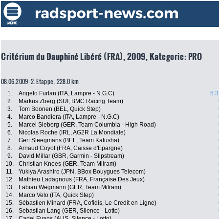
Critérium du Dauphiné Libéré (FRA), 2009, Kategorie: PRO
08.06.2009: 2. Etappe , 228.0 km
1.
Angelo Furlan (ITA, Lampre - N.G.C)
5:3
2.
Markus Zberg (SUI, BMC Racing Team)
3.
Tom Boonen (BEL, Quick Step)
4.
Marco Bandiera (ITA, Lampre - N.G.C)
5.
Marcel Sieberg (GER, Team Columbia - High Road)
6.
Nicolas Roche (IRL, AG2R La Mondiale)
7.
Gert Steegmans (BEL, Team Katusha)
8.
Arnaud Coyot (FRA, Caisse d'Epargne)
9.
David Millar (GBR, Garmin - Slipstream)
10.
Christian Knees (GER, Team Milram)
11.
Yukiya Arashiro (JPN, BBox Bouygues Telecom)
12.
Mathieu Ladagnous (FRA, Française Des Jeux)
13.
Fabian Wegmann (GER, Team Milram)
14.
Marco Velo (ITA, Quick Step)
15.
Sébastien Minard (FRA, Cofidis, Le Credit en Ligne)
16.
Sebastian Lang (GER, Silence - Lotto)
17.
Cadel Evans (AUS, Silence - Lotto)