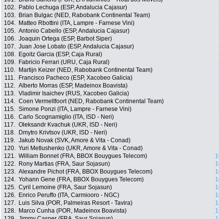
102.
Pablo Lechuga (ESP, Andalucia Cajasur)
103.
Brian Bulgac (NED, Rabobank Continental Team)
104.
Matteo Rbottini (ITA, Lampre - Farnese Vini)
105.
Antonio Cabello (ESP, Andalucia Cajasur)
106.
Joaquin Ortega (ESP, Barbot Siper)
107.
Juan Jose Lobato (ESP, Andalucia Cajasur)
108.
Egoitz Garcia (ESP, Caja Rural)
109.
Fabricio Ferrari (URU, Caja Rural)
110.
Martijn Keizer (NED, Rabobank Continental Team)
111.
Francisco Pacheco (ESP, Xacobeo Galicia)
112.
Alberto Morras (ESP, Madeinox Boavista)
113.
Vladimir Isaichev (RUS, Xacobeo Galicia)
114.
Coen Vermeltfoort (NED, Rabobank Continental Team)
115.
Simone Ponzi (ITA, Lampre - Farnese Vini)
116.
Carlo Scognamiglio (ITA, ISD - Neri)
117.
Oleksandr Kvachuk (UKR, ISD - Neri)
118.
Dmytro Krivtsov (UKR, ISD - Neri)
119.
Jakub Novak (SVK, Amore & Vita - Conad)
120.
Yuri Metlushenko (UKR, Amore & Vita - Conad)
121.
William Bonnet (FRA, BBOX Bouygues Telecom)
1
122.
Rony Martias (FRA, Saur Sojasun)
1
123.
Alexandre Pichot (FRA, BBOX Bouygues Telecom)
1
124.
Yohann Gene (FRA, BBOX Bouygues Telecom)
1
125.
Cyril Lemoine (FRA, Saur Sojasun)
1
126.
Enrico Peruffo (ITA, Carmiooro - NGC)
1
127.
Luis Silva (POR, Palmeiras Resort - Tavira)
1
128.
Marco Cunha (POR, Madeinox Boavista)
1
129.
Jimmy Casper (FRA, Saur Sojasun)
1