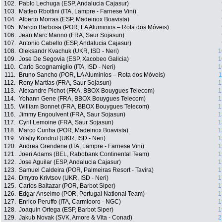
102.
Pablo Lechuga (ESP, Andalucia Cajasur)
103.
Matteo Rbottini (ITA, Lampre - Farnese Vini)
104.
Alberto Morras (ESP, Madeinox Boavista)
105.
Marcio Barbosa (POR, LA Aluminios – Rota dos Móveis)
106.
Jean Marc Marino (FRA, Saur Sojasun)
107.
Antonio Cabello (ESP, Andalucia Cajasur)
108.
Oleksandr Kvachuk (UKR, ISD - Neri)
1
109.
Jose De Segovia (ESP, Xacobeo Galicia)
1
110.
Carlo Scognamiglio (ITA, ISD - Neri)
1
111.
Bruno Sancho (POR, LA Aluminios – Rota dos Móveis)
1
112.
Rony Martias (FRA, Saur Sojasun)
1
113.
Alexandre Pichot (FRA, BBOX Bouygues Telecom)
1
114.
Yohann Gene (FRA, BBOX Bouygues Telecom)
1
115.
William Bonnet (FRA, BBOX Bouygues Telecom)
1
116.
Jimmy Engoulvent (FRA, Saur Sojasun)
1
117.
Cyril Lemoine (FRA, Saur Sojasun)
1
118.
Marco Cunha (POR, Madeinox Boavista)
1
119.
Vitaliy Kondrut (UKR, ISD - Neri)
1
120.
Andrea Grendene (ITA, Lampre - Farnese Vini)
1
121.
Joeri Adams (BEL, Rabobank Continental Team)
1
122.
Jose Aguilar (ESP, Andalucia Cajasur)
1
123.
Samuel Caldeira (POR, Palmeiras Resort - Tavira)
1
124.
Dmytro Krivtsov (UKR, ISD - Neri)
1
125.
Carlos Baltazar (POR, Barbot Siper)
1
126.
Edgar Anselmo (POR, Portugal National Team)
1
127.
Enrico Peruffo (ITA, Carmiooro - NGC)
1
128.
Joaquin Ortega (ESP, Barbot Siper)
1
129.
Jakub Novak (SVK, Amore & Vita - Conad)
2