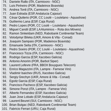
74.
Daniele Ratto (ITA, Carmiooro - NGC)
75.
Luis Pinheiro (POR, Madeinox Boavista)
76.
Andrea Tonti (ITA, Carmiooro - NGC)
77.
Juan Estrada (ESP, Andalucia Cajasur)
78.
César Quiterio (POR, CC Loulé – Louletano - Aquashow)
79.
Guillermo Lana (ESP, Caja Rural)
80.
Pedro Lopes (POR, CC Loulé – Louletano - Aquashow)
81.
Miguel Candil (ESP, LA Aluminios – Rota dos Móveis)
82.
Ramon Sinkeldam (NED, Rabobank Continental Team)
83.
Volodymyr Bileka (UKR, Amore & Vita - Conad)
84.
Joaquim Sampaio (POR, Madeinox Boavista)
85.
Emanuele Sella (ITA, Carmiooro - NGC)
86.
Pedro Soeiro (POR, CC Loulé – Louletano - Aquashow)
87.
Francesco Tizza (ITA, Carmiooro - NGC)
88.
Rodrigo Garcia (ESP, Xacobeo Galicia)
89.
Antonio Amorim (POR, Barbot Siper)
90.
Laurent Lefevre (FRA, BBOX Bouygues Telecom)
91.
Enrico Magazzini (ITA, Lampre - Farnese Vini)
92.
Vladimir Isaichev (RUS, Xacobeo Galicia)
93.
Sergiy Grechyn (UKR, Amore & Vita - Conad)
94.
Egoitz Garcia (ESP, Caja Rural)
95.
Francisco Pacheco (ESP, Xacobeo Galicia)
96.
Simone Ponzi (ITA, Lampre - Farnese Vini)
97.
Alberto Fernandez (ESP, Xacobeo Galicia)
98.
Juan Jose Lobato (ESP, Andalucia Cajasur)
99.
Laurent Beuret (SUI, Carmiooro - NGC)
100.
Brian Bulgac (NED, Rabobank Continental Team)
101.
Fabricio Ferrari (URU, Caja Rural)