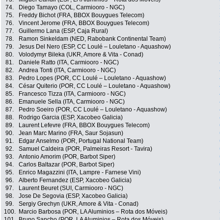
74.
Diego Tamayo (COL, Carmiooro - NGC)
75.
Freddy Bichot (FRA, BBOX Bouygues Telecom)
76.
Vincent Jerome (FRA, BBOX Bouygues Telecom)
77.
Guillermo Lana (ESP, Caja Rural)
78.
Ramon Sinkeldam (NED, Rabobank Continental Team)
79.
Jesus Del Nero (ESP, CC Loulé – Louletano - Aquashow)
80.
Volodymyr Bileka (UKR, Amore & Vita - Conad)
81.
Daniele Ratto (ITA, Carmiooro - NGC)
82.
Andrea Tonti (ITA, Carmiooro - NGC)
83.
Pedro Lopes (POR, CC Loulé – Louletano - Aquashow)
84.
César Quiterio (POR, CC Loulé – Louletano - Aquashow)
85.
Francesco Tizza (ITA, Carmiooro - NGC)
86.
Emanuele Sella (ITA, Carmiooro - NGC)
87.
Pedro Soeiro (POR, CC Loulé – Louletano - Aquashow)
88.
Rodrigo Garcia (ESP, Xacobeo Galicia)
89.
Laurent Lefevre (FRA, BBOX Bouygues Telecom)
90.
Jean Marc Marino (FRA, Saur Sojasun)
91.
Edgar Anselmo (POR, Portugal National Team)
92.
Samuel Caldeira (POR, Palmeiras Resort - Tavira)
93.
Antonio Amorim (POR, Barbot Siper)
94.
Carlos Baltazar (POR, Barbot Siper)
95.
Enrico Magazzini (ITA, Lampre - Farnese Vini)
96.
Alberto Fernandez (ESP, Xacobeo Galicia)
97.
Laurent Beuret (SUI, Carmiooro - NGC)
98.
Jose De Segovia (ESP, Xacobeo Galicia)
99.
Sergiy Grechyn (UKR, Amore & Vita - Conad)
100.
Marcio Barbosa (POR, LA Aluminios – Rota dos Móveis)
101.
Bruno Sancho (POR, LA Aluminios – Rota dos Móveis)