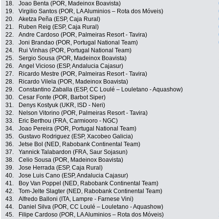
18.
Joao Benta (POR, Madeinox Boavista)
19.
Virgilio Santos (POR, LA Aluminios – Rota dos Móveis)
20.
Aketza Peña (ESP, Caja Rural)
21.
Ruben Reig (ESP, Caja Rural)
22.
Andre Cardoso (POR, Palmeiras Resort - Tavira)
23.
Joni Brandao (POR, Portugal National Team)
24.
Rui Vinhas (POR, Portugal National Team)
25.
Sergio Sousa (POR, Madeinox Boavista)
26.
Angel Vicioso (ESP, Andalucia Cajasur)
27.
Ricardo Mestre (POR, Palmeiras Resort - Tavira)
28.
Ricardo Vilela (POR, Madeinox Boavista)
29.
Constantino Zaballa (ESP, CC Loulé – Louletano - Aquashow)
30.
Cesar Fonte (POR, Barbot Siper)
31.
Denys Kostyuk (UKR, ISD - Neri)
32.
Nelson Vitorino (POR, Palmeiras Resort - Tavira)
33.
Eric Berthou (FRA, Carmiooro - NGC)
34.
Joao Pereira (POR, Portugal National Team)
35.
Gustavo Rodriguez (ESP, Xacobeo Galicia)
36.
Jetse Bol (NED, Rabobank Continental Team)
37.
Yannick Talabardon (FRA, Saur Sojasun)
38.
Celio Sousa (POR, Madeinox Boavista)
39.
Jose Herrada (ESP, Caja Rural)
40.
Jose Luis Cano (ESP, Andalucia Cajasur)
41.
Boy Van Poppel (NED, Rabobank Continental Team)
42.
Tom-Jelte Slagter (NED, Rabobank Continental Team)
43.
Alfredo Balloni (ITA, Lampre - Farnese Vini)
44.
Daniel Silva (POR, CC Loulé – Louletano - Aquashow)
45.
Filipe Cardoso (POR, LA Aluminios – Rota dos Móveis)