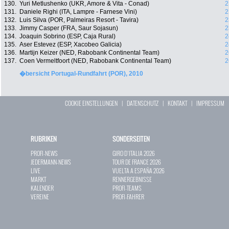
130.
Yuri Metlushenko (UKR, Amore & Vita - Conad)
2
131.
Daniele Righi (ITA, Lampre - Farnese Vini)
2
132.
Luis Silva (POR, Palmeiras Resort - Tavira)
2
133.
Jimmy Casper (FRA, Saur Sojasun)
2
134.
Joaquin Sobrino (ESP, Caja Rural)
2
135.
Aser Estevez (ESP, Xacobeo Galicia)
2
136.
Martijn Keizer (NED, Rabobank Continental Team)
2
137.
Coen Vermeltfoort (NED, Rabobank Continental Team)
2
�bersicht Portugal-Rundfahrt (POR), 2010
COOKIE EINSTELLUNGEN
|
DATENSCHUTZ
|
KONTAKT
|
IMPRESSUM
RUBRIKEN
SONDERSEITEN
PROFI-NEWS
GIRO D`ITALIA 2026
JEDERMANN-NEWS
TOUR DE FRANCE 2026
LIVE
VUELTA A ESPAÑA 2026
MARKT
RENNERGEBNISSE
KALENDER
PROFI-TEAMS
VEREINE
PROFI-FAHRER