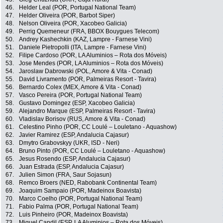
46.
Helder Leal (POR, Portugal National Team)
47.
Helder Oliveira (POR, Barbot Siper)
48.
Nelson Oliveira (POR, Xacobeo Galicia)
49.
Perrig Quemeneur (FRA, BBOX Bouygues Telecom)
50.
Andrey Kashechkin (KAZ, Lampre - Farnese Vini)
51.
Daniele Pietropolli (ITA, Lampre - Farnese Vini)
52.
Filipe Cardoso (POR, LA Aluminios – Rota dos Móveis)
53.
Jose Mendes (POR, LA Aluminios – Rota dos Móveis)
54.
Jaroslaw Dabrowski (POL, Amore & Vita - Conad)
55.
David Livramento (POR, Palmeiras Resort - Tavira)
56.
Bernardo Colex (MEX, Amore & Vita - Conad)
57.
Vasco Pereira (POR, Portugal National Team)
58.
Gustavo Domingez (ESP, Xacobeo Galicia)
59.
Alejandro Marque (ESP, Palmeiras Resort - Tavira)
60.
Vladislav Borisov (RUS, Amore & Vita - Conad)
61.
Celestino Pinho (POR, CC Loulé – Louletano - Aquashow)
62.
Javier Ramirez (ESP, Andalucia Cajasur)
63.
Dmytro Grabovskyy (UKR, ISD - Neri)
64.
Bruno Pinto (POR, CC Loulé – Louletano - Aquashow)
65.
Jesus Rosendo (ESP, Andalucia Cajasur)
66.
Juan Estrada (ESP, Andalucia Cajasur)
67.
Julien Simon (FRA, Saur Sojasun)
68.
Remco Broers (NED, Rabobank Continental Team)
69.
Joaquim Sampaio (POR, Madeinox Boavista)
70.
Marco Coelho (POR, Portugal National Team)
71.
Fabio Palma (POR, Portugal National Team)
72.
Luis Pinheiro (POR, Madeinox Boavista)
73.
Miguel Candil (ESP, LA Aluminios – Rota dos Móveis)