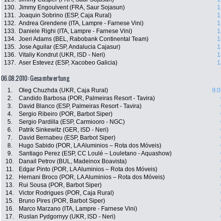
130.
Jimmy Engoulvent (FRA, Saur Sojasun)
1
131.
Joaquin Sobrino (ESP, Caja Rural)
1
132.
Andrea Grendene (ITA, Lampre - Farnese Vini)
1
133.
Daniele Righi (ITA, Lampre - Farnese Vini)
1
134.
Joeri Adams (BEL, Rabobank Continental Team)
1
135.
Jose Aguilar (ESP, Andalucia Cajasur)
1
136.
Vitaliy Kondrut (UKR, ISD - Neri)
1
137.
Aser Estevez (ESP, Xacobeo Galicia)
1
06.08.2010: Gesamtwertung
1.
Oleg Chuzhda (UKR, Caja Rural)
9:0
2.
Candido Barbosa (POR, Palmeiras Resort - Tavira)
3.
David Blanco (ESP, Palmeiras Resort - Tavira)
4.
Sergio Ribeiro (POR, Barbot Siper)
5.
Sergio Pardilla (ESP, Carmiooro - NGC)
6.
Patrik Sinkewitz (GER, ISD - Neri)
7.
David Bernabeu (ESP, Barbot Siper)
8.
Hugo Sabido (POR, LA Aluminios – Rota dos Móveis)
9.
Santiago Perez (ESP, CC Loulé – Louletano - Aquashow)
10.
Danail Petrov (BUL, Madeinox Boavista)
11.
Edgar Pinto (POR, LA Aluminios – Rota dos Móveis)
12.
Hernani Broco (POR, LA Aluminios – Rota dos Móveis)
13.
Rui Sousa (POR, Barbot Siper)
14.
Victor Rodrigues (POR, Caja Rural)
15.
Bruno Pires (POR, Barbot Siper)
16.
Marco Marzano (ITA, Lampre - Farnese Vini)
17.
Ruslan Pydgornyy (UKR, ISD - Neri)