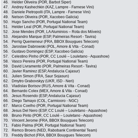
46.
Helder Oliveira (POR, Barbot Siper)
47.
Andrey Kashechkin (KAZ, Lampre - Farnese Vini)
48.
Daniele Pietropolli (ITA, Lampre - Farnese Vini)
49.
Nelson Oliveira (POR, Xacobeo Galicia)
50.
Hugo Sancho (POR, Portugal National Team)
51.
Helder Leal (POR, Portugal National Team)
52.
Jose Mendes (POR, LA Aluminios – Rota dos Móveis)
53.
Alejandro Marque (ESP, Palmeiras Resort - Tavira)
54.
Perrig Quemeneur (FRA, BBOX Bouygues Telecom)
55.
Jaroslaw Dabrowski (POL, Amore & Vita - Conad)
56.
Gustavo Domingez (ESP, Xacobeo Galicia)
57.
Celestino Pinho (POR, CC Loulé – Louletano - Aquashow)
58.
Vasco Pereira (POR, Portugal National Team)
59.
David Livramento (POR, Palmeiras Resort - Tavira)
60.
Javier Ramirez (ESP, Andalucia Cajasur)
61.
Julien Simon (FRA, Saur Sojasun)
62.
Dmytro Grabovskyy (UKR, ISD - Neri)
63.
Vladislav Borisov (RUS, Amore & Vita - Conad)
64.
Bernardo Colex (MEX, Amore & Vita - Conad)
65.
Jesus Rosendo (ESP, Andalucia Cajasur)
66.
Diego Tamayo (COL, Carmiooro - NGC)
67.
Marco Coelho (POR, Portugal National Team)
68.
Jesus Del Nero (ESP, CC Loulé – Louletano - Aquashow)
69.
Bruno Pinto (POR, CC Loulé – Louletano - Aquashow)
70.
Vincent Jerome (FRA, BBOX Bouygues Telecom)
71.
Fabio Palma (POR, Portugal National Team)
72.
Remco Broers (NED, Rabobank Continental Team)
73.
Freddy Bichot (FRA, BBOX Bouygues Telecom)