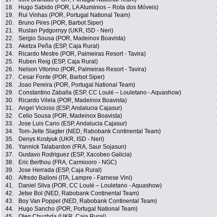
18.
Hugo Sabido (POR, LA Aluminios – Rota dos Móveis)
19.
Rui Vinhas (POR, Portugal National Team)
20.
Bruno Pires (POR, Barbot Siper)
21.
Ruslan Pydgornyy (UKR, ISD - Neri)
22.
Sergio Sousa (POR, Madeinox Boavista)
23.
Aketza Peña (ESP, Caja Rural)
24.
Ricardo Mestre (POR, Palmeiras Resort - Tavira)
25.
Ruben Reig (ESP, Caja Rural)
26.
Nelson Vitorino (POR, Palmeiras Resort - Tavira)
27.
Cesar Fonte (POR, Barbot Siper)
28.
Joao Pereira (POR, Portugal National Team)
29.
Constantino Zaballa (ESP, CC Loulé – Louletano - Aquashow)
30.
Ricardo Vilela (POR, Madeinox Boavista)
31.
Angel Vicioso (ESP, Andalucia Cajasur)
32.
Celio Sousa (POR, Madeinox Boavista)
33.
Jose Luis Cano (ESP, Andalucia Cajasur)
34.
Tom-Jelte Slagter (NED, Rabobank Continental Team)
35.
Denys Kostyuk (UKR, ISD - Neri)
36.
Yannick Talabardon (FRA, Saur Sojasun)
37.
Gustavo Rodriguez (ESP, Xacobeo Galicia)
38.
Eric Berthou (FRA, Carmiooro - NGC)
39.
Jose Herrada (ESP, Caja Rural)
40.
Alfredo Balloni (ITA, Lampre - Farnese Vini)
41.
Daniel Silva (POR, CC Loulé – Louletano - Aquashow)
42.
Jetse Bol (NED, Rabobank Continental Team)
43.
Boy Van Poppel (NED, Rabobank Continental Team)
44.
Hugo Sancho (POR, Portugal National Team)
45.
Oleg Chuzhda (UKR, Caja Rural)