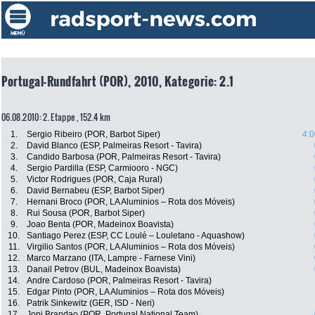
Portugal-Rundfahrt (POR), 2010, Kategorie: 2.1
06.08.2010: 2. Etappe , 152.4 km
1.
Sergio Ribeiro (POR, Barbot Siper)
4:0
2.
David Blanco (ESP, Palmeiras Resort - Tavira)
3.
Candido Barbosa (POR, Palmeiras Resort - Tavira)
4.
Sergio Pardilla (ESP, Carmiooro - NGC)
5.
Victor Rodrigues (POR, Caja Rural)
6.
David Bernabeu (ESP, Barbot Siper)
7.
Hernani Broco (POR, LA Aluminios – Rota dos Móveis)
8.
Rui Sousa (POR, Barbot Siper)
9.
Joao Benta (POR, Madeinox Boavista)
10.
Santiago Perez (ESP, CC Loulé – Louletano - Aquashow)
11.
Virgilio Santos (POR, LA Aluminios – Rota dos Móveis)
12.
Marco Marzano (ITA, Lampre - Farnese Vini)
13.
Danail Petrov (BUL, Madeinox Boavista)
14.
Andre Cardoso (POR, Palmeiras Resort - Tavira)
15.
Edgar Pinto (POR, LA Aluminios – Rota dos Móveis)
16.
Patrik Sinkewitz (GER, ISD - Neri)
17.
Joni Brandao (POR, Portugal National Team)