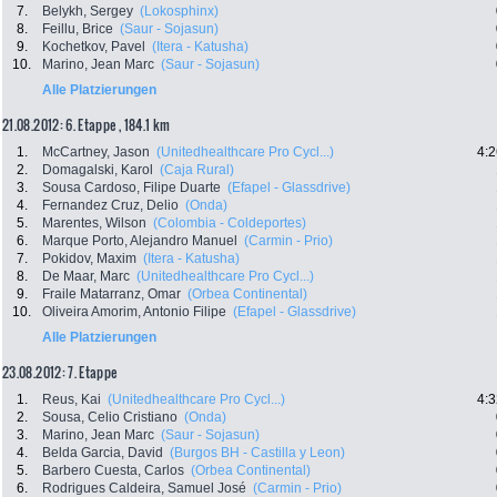
7.
Belykh, Sergey
(Lokosphinx)
8.
Feillu, Brice
(Saur - Sojasun)
9.
Kochetkov, Pavel
(Itera - Katusha)
10.
Marino, Jean Marc
(Saur - Sojasun)
Alle Platzierungen
21.08.2012: 6. Etappe , 184.1 km
1.
McCartney, Jason
(Unitedhealthcare Pro Cycl...)
4:2
2.
Domagalski, Karol
(Caja Rural)
3.
Sousa Cardoso, Filipe Duarte
(Efapel - Glassdrive)
4.
Fernandez Cruz, Delio
(Onda)
5.
Marentes, Wilson
(Colombia - Coldeportes)
6.
Marque Porto, Alejandro Manuel
(Carmin - Prio)
7.
Pokidov, Maxim
(Itera - Katusha)
8.
De Maar, Marc
(Unitedhealthcare Pro Cycl...)
9.
Fraile Matarranz, Omar
(Orbea Continental)
10.
Oliveira Amorim, Antonio Filipe
(Efapel - Glassdrive)
Alle Platzierungen
23.08.2012: 7. Etappe
1.
Reus, Kai
(Unitedhealthcare Pro Cycl...)
4:3
2.
Sousa, Celio Cristiano
(Onda)
3.
Marino, Jean Marc
(Saur - Sojasun)
4.
Belda Garcia, David
(Burgos BH - Castilla y Leon)
5.
Barbero Cuesta, Carlos
(Orbea Continental)
6.
Rodrigues Caldeira, Samuel José
(Carmin - Prio)