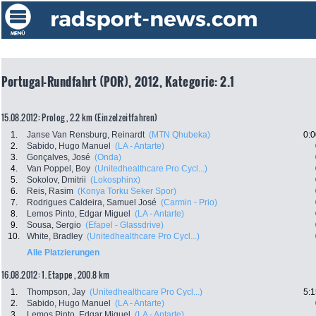
Portugal-Rundfahrt (POR), 2012, Kategorie: 2.1
15.08.2012: Prolog , 2.2 km (Einzelzeitfahren)
1.
Janse Van Rensburg, Reinardt
(MTN Qhubeka)
0:0
2.
Sabido, Hugo Manuel
(LA - Antarte)
3.
Gonçalves, José
(Onda)
4.
Van Poppel, Boy
(Unitedhealthcare Pro Cycl...)
5.
Sokolov, Dmitrii
(Lokosphinx)
6.
Reis, Rasim
(Konya Torku Seker Spor)
7.
Rodrigues Caldeira, Samuel José
(Carmin - Prio)
8.
Lemos Pinto, Edgar Miguel
(LA - Antarte)
9.
Sousa, Sergio
(Efapel - Glassdrive)
10.
White, Bradley
(Unitedhealthcare Pro Cycl...)
Alle Platzierungen
16.08.2012: 1. Etappe , 200.8 km
1.
Thompson, Jay
(Unitedhealthcare Pro Cycl...)
5:1
2.
Sabido, Hugo Manuel
(LA - Antarte)
3.
Lemos Pinto, Edgar Miguel
(LA - Antarte)