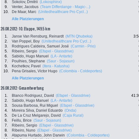
8.
Sokolov, Dmitrii
(Lokosphinx)
9.
Venter, Jacobus
(Team Differdange - Magic-...)
10.
De Maar, Marc
(Unitedhealthcare Pro Cycl...)
Alle Platzierungen
26.08.2012: 10. Etappe , 149.5 km
1.
Janse Van Rensburg, Reinardt
(MTN Qhubeka)
3:5
2.
Van Poppel, Boy
(Unitedhealthcare Pro Cycl...)
3.
Rodrigues Caldeira, Samuel José
(Carmin - Prio)
5.
Ribeiro, Sergio
(Efapel - Glassdrive)
6.
Sabido, Hugo Manuel
(LA - Antarte)
7.
Poulhies, Stephane
(Saur - Sojasun)
9.
Kochetkov, Pavel
(Itera - Katusha)
10.
Pena Grisales, Victor Hugo
(Colombia - Coldeportes)
Alle Platzierungen
26.08.2012: Gesamtwertung
1.
Blanco Rodriguez, David
(Efapel - Glassdrive)
41:3
2.
Sabido, Hugo Manuel
(LA - Antarte)
3.
Sousa Barbosa, Rui Miguel
(Efapel - Glassdrive)
4.
Moreira Silva, Daniel Eduardo
(Onda)
5.
De La Cruz Melgarejo, David
(Caja Rural)
6.
Feillu, Brice
(Saur - Sojasun)
7.
Ribeiro, Sergio
(Efapel - Glassdrive)
8.
Ribeiro, Nuno
(Efapel - Glassdrive)
9.
Atapuma Hurtado, John Darwin
(Colombia - Coldeportes)