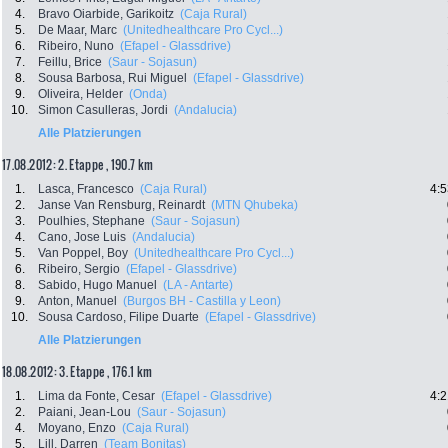
4.
Bravo Oiarbide, Garikoitz
(Caja Rural)
5.
De Maar, Marc
(Unitedhealthcare Pro Cycl...)
6.
Ribeiro, Nuno
(Efapel - Glassdrive)
7.
Feillu, Brice
(Saur - Sojasun)
8.
Sousa Barbosa, Rui Miguel
(Efapel - Glassdrive)
9.
Oliveira, Helder
(Onda)
10.
Simon Casulleras, Jordi
(Andalucia)
Alle Platzierungen
17.08.2012: 2. Etappe , 190.7 km
1.
Lasca, Francesco
(Caja Rural)
4:5
2.
Janse Van Rensburg, Reinardt
(MTN Qhubeka)
3.
Poulhies, Stephane
(Saur - Sojasun)
4.
Cano, Jose Luis
(Andalucia)
5.
Van Poppel, Boy
(Unitedhealthcare Pro Cycl...)
6.
Ribeiro, Sergio
(Efapel - Glassdrive)
8.
Sabido, Hugo Manuel
(LA - Antarte)
9.
Anton, Manuel
(Burgos BH - Castilla y Leon)
10.
Sousa Cardoso, Filipe Duarte
(Efapel - Glassdrive)
Alle Platzierungen
18.08.2012: 3. Etappe , 176.1 km
1.
Lima da Fonte, Cesar
(Efapel - Glassdrive)
4:2
2.
Paiani, Jean-Lou
(Saur - Sojasun)
4.
Moyano, Enzo
(Caja Rural)
5.
Lill, Darren
(Team Bonitas)