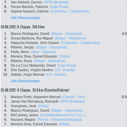
7.
Van Niekerk, Dennis
(MTN Qhubeka)
8.
Ferrari Barcelo, Fabricio
(Caja Rural)
9.
Ospina Navarro, Dalivier
(Colombia - Coldeportes)
Alle Platzierungen
24.08.2012: 8. Etappe , 154.9 km
1.
Blanco Rodriguez, David
(Efapel - Glassdrive)
4:3
2.
Sousa Barbosa, Rui Miguel
(Efapel - Glassdrive)
3.
Atapuma Hurtado, John Darwin
(Colombia - Coldeportes)
4.
Ribeiro, Sergio
(Efapel - Glassdrive)
5.
Feillu, Brice
(Saur - Sojasun)
6.
Moreira Silva, Daniel Eduardo
(Onda)
7.
Ribeiro, Nuno
(Efapel - Glassdrive)
8.
De La Cruz Melgarejo, David
(Caja Rural)
9.
Dos Santos, Virgilio Martins
(LA - Antarte)
10.
Sabido, Hugo Manuel
(LA - Antarte)
Alle Platzierungen
25.08.2012: 9. Etappe , 32.6 km (Einzelzeitfahren)
1.
Marque Porto, Alejandro Manuel
(Carmin - Prio)
0:3
2.
Janse Van Rensburg, Reinardt
(MTN Qhubeka)
3.
Gonçalves, José
(Onda)
4.
Blanco Rodriguez, David
(Efapel - Glassdrive)
5.
McCartney, Jason
(Unitedhealthcare Pro Cycl...)
6.
Nazaret, Magno
(Funvic - Pindamonhangaba)
7.
Moreira Silva, Daniel Eduardo
(Onda)