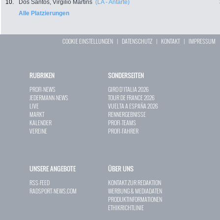
10.
Dos Santos, Virgilio Martins
(LA - Antarte)
Alle Platzierungen
COOKIE EINSTELLUNGEN
|
DATENSCHUTZ
|
KONTAKT
|
IMPRESSUM
RUBRIKEN
SONDERSEITEN
PROFI-NEWS
GIRO D`ITALIA 2026
JEDERMANN-NEWS
TOUR DE FRANCE 2026
LIVE
VUELTA A ESPAÑA 2026
MARKT
RENNERGEBNISSE
KALENDER
PROFI-TEAMS
VEREINE
PROFI-FAHRER
UNSERE ANGEBOTE
ÜBER UNS
RSS-FEED
KONTAKT ZUR REDAKTION
RADSPORT-NEWS.COM
WERBUNG & MEDIADATEN
PRODUKTINFORMATIONEN
ETHIKRICHTLINIE