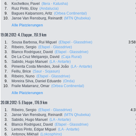
6.
Kochetkov, Pavel
(Itera - Katusha)
7.
Ruiz Pinto, Eloy
(Andalucia)
9.
Bagues Kalparsoro, Aritz
(Orbea Continental)
10.
Janse Van Rensburg, Reinardt
(MTN Qhubeka)
Alle Platzierungen
19.08.2012: 4. Etappe , 151.9 km
1.
Sousa Barbosa, Rui Miguel
(Efapel - Glassdrive)
3:58
2.
Ribeiro, Sergio
(Efapel - Glassdrive)
3.
Blanco Rodriguez, David
(Efapel - Glassdrive)
4.
De La Cruz Melgarejo, David
(Caja Rural)
5.
Sabido, Hugo Manuel
(LA - Antarte)
6.
Pimenta Costa Mendes, José João
(LA - Antarte)
7.
Feillu, Brice
(Saur - Sojasun)
8.
Ribeiro, Nuno
(Efapel - Glassdrive)
9.
Moreira Silva, Daniel Eduardo
(Onda)
10.
Fraile Matarranz, Omar
(Orbea Continental)
Alle Platzierungen
20.08.2012: 5. Etappe , 176.9 km
1.
Ribeiro, Sergio
(Efapel - Glassdrive)
4:3
2.
Janse Van Rensburg, Reinardt
(MTN Qhubeka)
3.
Sabido, Hugo Manuel
(LA - Antarte)
4.
Blanco Rodriguez, David
(Efapel - Glassdrive)
5.
Lemos Pinto, Edgar Miguel
(LA - Antarte)
6.
Antonov, Mikhail
(Lokosphinx)