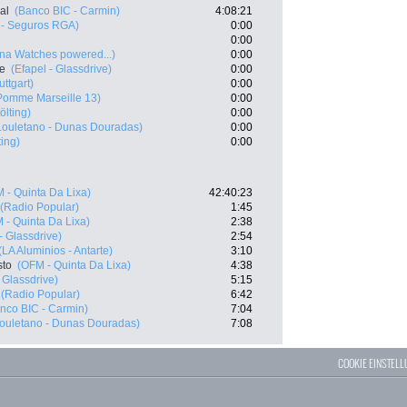
al
(Banco BIC - Carmin)
4:08:21
 - Seguros RGA)
0:00
0:00
ina Watches powered...)
0:00
te
(Efapel - Glassdrive)
0:00
ttgart)
0:00
Pomme Marseille 13)
0:00
ölting)
0:00
Louletano - Dunas Douradas)
0:00
ting)
0:00
 - Quinta Da Lixa)
42:40:23
(Radio Popular)
1:45
 - Quinta Da Lixa)
2:38
- Glassdrive)
2:54
(LA Aluminios - Antarte)
3:10
sto
(OFM - Quinta Da Lixa)
4:38
- Glassdrive)
5:15
(Radio Popular)
6:42
nco BIC - Carmin)
7:04
ouletano - Dunas Douradas)
7:08
COOKIE EINSTEL