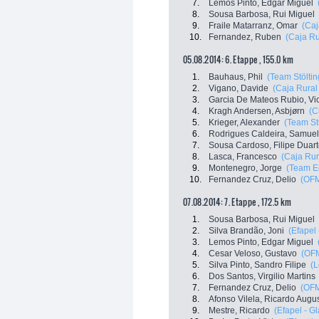
7.
Lemos Pinto, Edgar Miguel
8.
Sousa Barbosa, Rui Miguel
9.
Fraile Matarranz, Omar
(Caj
10.
Fernandez, Ruben
(Caja Ru
05.08.2014: 6. Etappe , 155.0 km
1.
Bauhaus, Phil
(Team Stöltin
2.
Vigano, Davide
(Caja Rural
3.
Garcia De Mateos Rubio, Vi
4.
Kragh Andersen, Asbjørn
(C
5.
Krieger, Alexander
(Team Stu
6.
Rodrigues Caldeira, Samuel
7.
Sousa Cardoso, Filipe Duar
8.
Lasca, Francesco
(Caja Rur
9.
Montenegro, Jorge
(Team E
10.
Fernandez Cruz, Delio
(OFM
07.08.2014: 7. Etappe , 172.5 km
1.
Sousa Barbosa, Rui Miguel
2.
Silva Brandão, Joni
(Efapel 
3.
Lemos Pinto, Edgar Miguel
4.
Cesar Veloso, Gustavo
(OFM
5.
Silva Pinto, Sandro Filipe
(L
6.
Dos Santos, Virgilio Martins
7.
Fernandez Cruz, Delio
(OFM
8.
Afonso Vilela, Ricardo Augu
9.
Mestre, Ricardo
(Efapel - G