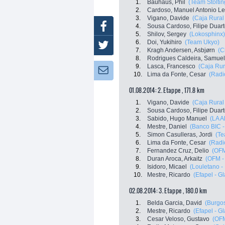
1.
Bauhaus, Phil
(Team Stöltin
2.
Cardoso, Manuel Antonio Le
3.
Vigano, Davide
(Caja Rural
Facebook
4.
Sousa Cardoso, Filipe Duar
5.
Shilov, Sergey
(Lokosphinx)
6.
Doi, Yukihiro
(Team Ukyo)
Twitter
7.
Kragh Andersen, Asbjørn
(C
8.
Rodrigues Caldeira, Samuel
9.
Lasca, Francesco
(Caja Rur
Newsletter:
10.
Lima da Fonte, Cesar
(Radi
01.08.2014: 2. Etappe , 171.8 km
1.
Vigano, Davide
(Caja Rural
2.
Sousa Cardoso, Filipe Duar
3.
Sabido, Hugo Manuel
(LA A
4.
Mestre, Daniel
(Banco BIC -
5.
Simon Casulleras, Jordi
(Te
6.
Lima da Fonte, Cesar
(Radi
7.
Fernandez Cruz, Delio
(OFM
8.
Duran Aroca, Arkaitz
(OFM -
9.
Isidoro, Micael
(Louletano 
10.
Mestre, Ricardo
(Efapel - G
02.08.2014: 3. Etappe , 180.0 km
1.
Belda Garcia, David
(Burgo
2.
Mestre, Ricardo
(Efapel - G
3.
Cesar Veloso, Gustavo
(OFM