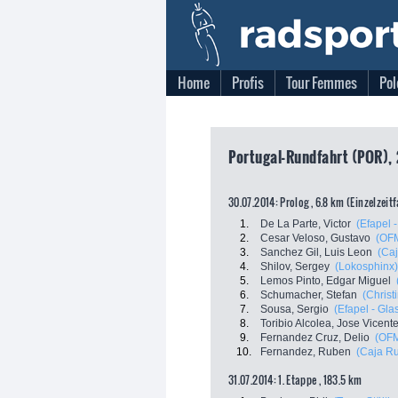
Home
Profis
Tour Femmes
Pol
Portugal-Rundfahrt (POR),
30.07.2014: Prolog , 6.8 km (Einzelzeit
1.
De La Parte, Victor
(Efapel 
2.
Cesar Veloso, Gustavo
(OFM
3.
Sanchez Gil, Luis Leon
(Ca
4.
Shilov, Sergey
(Lokosphinx)
5.
Lemos Pinto, Edgar Miguel
6.
Schumacher, Stefan
(Christ
7.
Sousa, Sergio
(Efapel - Gla
8.
Toribio Alcolea, Jose Vicent
9.
Fernandez Cruz, Delio
(OFM
10.
Fernandez, Ruben
(Caja Ru
31.07.2014: 1. Etappe , 183.5 km