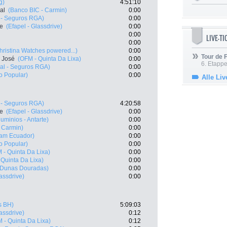
g)
4:51:10
al
(Banco BIC - Carmin)
0:00
 - Seguros RGA)
0:00
te
(Efapel - Glassdrive)
0:00
0:00
LIVE-T
0:00
hristina Watches powered...)
0:00
Tour de
 José
(OFM - Quinta Da Lixa)
0:00
6. Etapp
al - Seguros RGA)
0:00
o Popular)
0:00
Alle Liv
 - Seguros RGA)
4:20:58
te
(Efapel - Glassdrive)
0:00
luminios - Antarte)
0:00
 Carmin)
0:00
am Ecuador)
0:00
o Popular)
0:00
 - Quinta Da Lixa)
0:00
 Quinta Da Lixa)
0:00
- Dunas Douradas)
0:00
lassdrive)
0:00
s BH)
5:09:03
lassdrive)
0:12
 - Quinta Da Lixa)
0:12