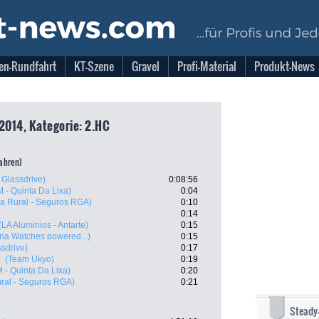
en-Rundfahrt
KT-Szene
Gravel
Profi-Material
Produkt-News
 2014, Kategorie: 2.HC
fahren)
- Glassdrive)
0:08:56
 - Quinta Da Lixa)
0:04
ja Rural - Seguros RGA)
0:10
0:14
(LA Aluminios - Antarte)
0:15
ina Watches powered...)
0:15
ssdrive)
0:17
e
(Team Ukyo)
0:19
 - Quinta Da Lixa)
0:20
ral - Seguros RGA)
0:21
Steady