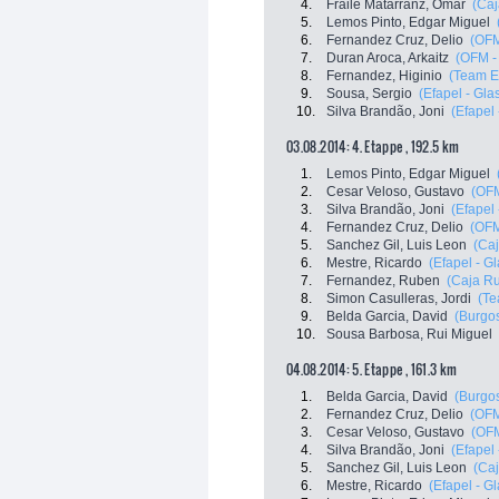
4.
Fraile Matarranz, Omar
(Caj
5.
Lemos Pinto, Edgar Miguel
6.
Fernandez Cruz, Delio
(OFM
7.
Duran Aroca, Arkaitz
(OFM -
8.
Fernandez, Higinio
(Team E
9.
Sousa, Sergio
(Efapel - Gla
10.
Silva Brandão, Joni
(Efapel 
03.08.2014: 4. Etappe , 192.5 km
1.
Lemos Pinto, Edgar Miguel
2.
Cesar Veloso, Gustavo
(OFM
3.
Silva Brandão, Joni
(Efapel 
4.
Fernandez Cruz, Delio
(OFM
5.
Sanchez Gil, Luis Leon
(Ca
6.
Mestre, Ricardo
(Efapel - G
7.
Fernandez, Ruben
(Caja Ru
8.
Simon Casulleras, Jordi
(Te
9.
Belda Garcia, David
(Burgo
10.
Sousa Barbosa, Rui Miguel
04.08.2014: 5. Etappe , 161.3 km
1.
Belda Garcia, David
(Burgo
2.
Fernandez Cruz, Delio
(OFM
3.
Cesar Veloso, Gustavo
(OFM
4.
Silva Brandão, Joni
(Efapel 
5.
Sanchez Gil, Luis Leon
(Ca
6.
Mestre, Ricardo
(Efapel - G