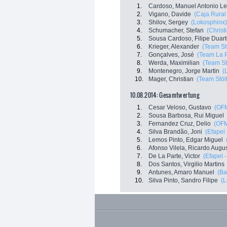
1.
Cardoso, Manuel Antonio Le
2.
Vigano, Davide
(Caja Rural
3.
Shilov, Sergey
(Lokosphinx)
4.
Schumacher, Stefan
(Christ
5.
Sousa Cardoso, Filipe Duar
6.
Krieger, Alexander
(Team Stu
7.
Gonçalves, José
(Team La 
8.
Werda, Maximilian
(Team St
9.
Montenegro, Jorge Martin
(
10.
Mager, Christian
(Team Stöl
10.08.2014: Gesamtwertung
1.
Cesar Veloso, Gustavo
(OFM
2.
Sousa Barbosa, Rui Miguel
3.
Fernandez Cruz, Delio
(OFM
4.
Silva Brandão, Joni
(Efapel 
5.
Lemos Pinto, Edgar Miguel
6.
Afonso Vilela, Ricardo Augu
7.
De La Parte, Victor
(Efapel 
8.
Dos Santos, Virgilio Martins
9.
Antunes, Amaro Manuel
(Ba
10.
Silva Pinto, Sandro Filipe
(L