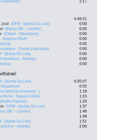
- Glassdrive)
2:17
4:48:21
 José
(OFM - Quinta Da Lixa)
0:00
al
(Banco BIC - Carmin)
0:00
te
(Efapel - Glassdrive)
0:00
 - Seguros RGA)
0:00
ölting)
0:00
Louletano - Dunas Douradas)
0:00
 - Quinta Da Lixa)
0:00
A Aluminios - Antarte)
0:00
lombia)
0:00
zeitfahren)
 - Quinta Da Lixa)
0:35:07
- Glassdrive)
0:55
ina Watches powered...)
1:18
ja Rural - Seguros RGA)
1:23
(Radio Popular)
1:33
sto
(OFM - Quinta Da Lixa)
1:37
nco BIC - Carmin)
1:48
1:48
 - Quinta Da Lixa)
1:51
luminios - Antarte)
2:00