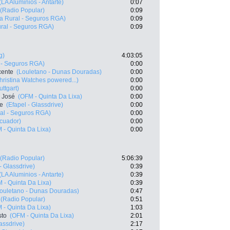
(LA Aluminios - Antarte)
0:07
(Radio Popular)
0:09
a Rural - Seguros RGA)
0:09
ral - Seguros RGA)
0:09
g)
4:03:05
 - Seguros RGA)
0:00
cente
(Louletano - Dunas Douradas)
0:00
hristina Watches powered...)
0:00
ttgart)
0:00
 José
(OFM - Quinta Da Lixa)
0:00
te
(Efapel - Glassdrive)
0:00
al - Seguros RGA)
0:00
cuador)
0:00
 - Quinta Da Lixa)
0:00
(Radio Popular)
5:06:39
- Glassdrive)
0:39
(LA Aluminios - Antarte)
0:39
 - Quinta Da Lixa)
0:39
ouletano - Dunas Douradas)
0:47
(Radio Popular)
0:51
 - Quinta Da Lixa)
1:03
sto
(OFM - Quinta Da Lixa)
2:01
lassdrive)
2:17