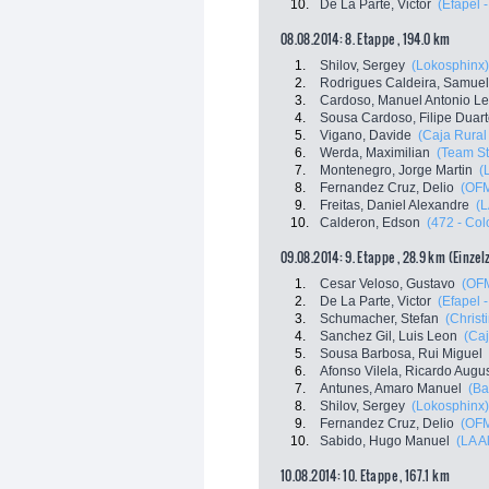
10.
De La Parte, Victor
(Efapel 
08.08.2014: 8. Etappe , 194.0 km
1.
Shilov, Sergey
(Lokosphinx)
2.
Rodrigues Caldeira, Samuel
3.
Cardoso, Manuel Antonio Le
4.
Sousa Cardoso, Filipe Duar
5.
Vigano, Davide
(Caja Rural
6.
Werda, Maximilian
(Team St
7.
Montenegro, Jorge Martin
(
8.
Fernandez Cruz, Delio
(OFM
9.
Freitas, Daniel Alexandre
(L
10.
Calderon, Edson
(472 - Co
09.08.2014: 9. Etappe , 28.9 km (Einzel
1.
Cesar Veloso, Gustavo
(OFM
2.
De La Parte, Victor
(Efapel 
3.
Schumacher, Stefan
(Christ
4.
Sanchez Gil, Luis Leon
(Ca
5.
Sousa Barbosa, Rui Miguel
6.
Afonso Vilela, Ricardo Augu
7.
Antunes, Amaro Manuel
(Ba
8.
Shilov, Sergey
(Lokosphinx)
9.
Fernandez Cruz, Delio
(OFM
10.
Sabido, Hugo Manuel
(LA A
10.08.2014: 10. Etappe , 167.1 km