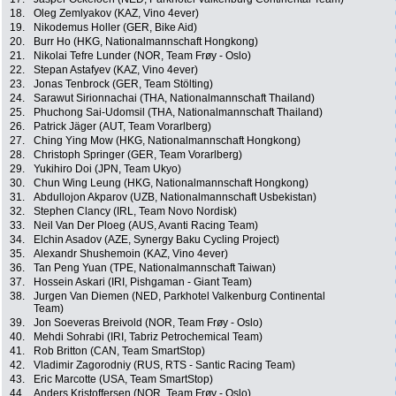
18.
Oleg Zemlyakov (KAZ, Vino 4ever)
19.
Nikodemus Holler (GER, Bike Aid)
20.
Burr Ho (HKG, Nationalmannschaft Hongkong)
21.
Nikolai Tefre Lunder (NOR, Team Frøy - Oslo)
22.
Stepan Astafyev (KAZ, Vino 4ever)
23.
Jonas Tenbrock (GER, Team Stölting)
24.
Sarawut Sirionnachai (THA, Nationalmannschaft Thailand)
25.
Phuchong Sai-Udomsil (THA, Nationalmannschaft Thailand)
26.
Patrick Jäger (AUT, Team Vorarlberg)
27.
Ching Ying Mow (HKG, Nationalmannschaft Hongkong)
28.
Christoph Springer (GER, Team Vorarlberg)
29.
Yukihiro Doi (JPN, Team Ukyo)
30.
Chun Wing Leung (HKG, Nationalmannschaft Hongkong)
31.
Abdullojon Akparov (UZB, Nationalmannschaft Usbekistan)
32.
Stephen Clancy (IRL, Team Novo Nordisk)
33.
Neil Van Der Ploeg (AUS, Avanti Racing Team)
34.
Elchin Asadov (AZE, Synergy Baku Cycling Project)
35.
Alexandr Shushemoin (KAZ, Vino 4ever)
36.
Tan Peng Yuan (TPE, Nationalmannschaft Taiwan)
37.
Hossein Askari (IRI, Pishgaman - Giant Team)
38.
Jurgen Van Diemen (NED, Parkhotel Valkenburg Continental
Team)
39.
Jon Soeveras Breivold (NOR, Team Frøy - Oslo)
40.
Mehdi Sohrabi (IRI, Tabriz Petrochemical Team)
41.
Rob Britton (CAN, Team SmartStop)
42.
Vladimir Zagorodniy (RUS, RTS - Santic Racing Team)
43.
Eric Marcotte (USA, Team SmartStop)
44.
Anders Kristoffersen (NOR, Team Frøy - Oslo)