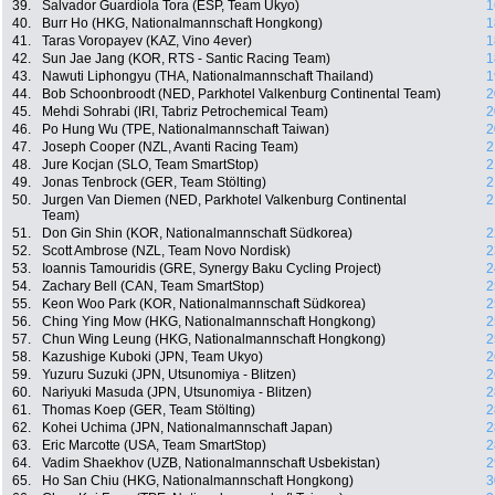
39.
Salvador Guardiola Tora (ESP, Team Ukyo)
1
40.
Burr Ho (HKG, Nationalmannschaft Hongkong)
1
41.
Taras Voropayev (KAZ, Vino 4ever)
1
42.
Sun Jae Jang (KOR, RTS - Santic Racing Team)
1
43.
Nawuti Liphongyu (THA, Nationalmannschaft Thailand)
1
44.
Bob Schoonbroodt (NED, Parkhotel Valkenburg Continental Team)
2
45.
Mehdi Sohrabi (IRI, Tabriz Petrochemical Team)
2
46.
Po Hung Wu (TPE, Nationalmannschaft Taiwan)
2
47.
Joseph Cooper (NZL, Avanti Racing Team)
2
48.
Jure Kocjan (SLO, Team SmartStop)
2
49.
Jonas Tenbrock (GER, Team Stölting)
2
50.
Jurgen Van Diemen (NED, Parkhotel Valkenburg Continental
2
Team)
51.
Don Gin Shin (KOR, Nationalmannschaft Südkorea)
2
52.
Scott Ambrose (NZL, Team Novo Nordisk)
2
53.
Ioannis Tamouridis (GRE, Synergy Baku Cycling Project)
2
54.
Zachary Bell (CAN, Team SmartStop)
2
55.
Keon Woo Park (KOR, Nationalmannschaft Südkorea)
2
56.
Ching Ying Mow (HKG, Nationalmannschaft Hongkong)
2
57.
Chun Wing Leung (HKG, Nationalmannschaft Hongkong)
2
58.
Kazushige Kuboki (JPN, Team Ukyo)
2
59.
Yuzuru Suzuki (JPN, Utsunomiya - Blitzen)
2
60.
Nariyuki Masuda (JPN, Utsunomiya - Blitzen)
2
61.
Thomas Koep (GER, Team Stölting)
2
62.
Kohei Uchima (JPN, Nationalmannschaft Japan)
2
63.
Eric Marcotte (USA, Team SmartStop)
2
64.
Vadim Shaekhov (UZB, Nationalmannschaft Usbekistan)
2
65.
Ho San Chiu (HKG, Nationalmannschaft Hongkong)
3