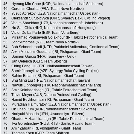
45.
Hyeong Min Choe (KOR, Nationalmannschaft Südkorea)
46.
Corentin Cherhal (FRA, Team Novo Nordisk)
47.
Yusup Abrekov (UZB, Nationalmannschaft Usbekistan)
48.
Oleksandr Surutkovych (UKR, Synergy Baku Cycling Project)
49.
Vadim Shaekhov (UZB, Nationalmannschaft Usbekistan)
50.
Ho San Chiu (HKG, Nationalmannschaft Hongkong)
51.
Víctor De La Parte (ESP, Team Vorarlberg)
52.
Mirsamad Pourseyedi Golakhour (IRI, Tabriz Petrochemical Team)
53.
Scott Ambrose (NZL, Team Novo Nordisk)
54.
Bob Schoonbroodt (NED, Parkhotel Valkenburg Continental Team)
55.
Arvin Moazemi Goudarzi (IRI, Pishgaman - Giant Team)
56.
Damien Garcia (FRA, Team Frøy - Oslo)
57.
Jan Oelerich (GER, Team Stölting)
58.
Ching Feng Liu (TPE, Nationalmannschaft Taiwan)
59.
Samir Jabrayilov (AZE, Synergy Baku Cycling Project)
60.
Rahim Emami (IRI, Pishgaman - Giant Team)
61.
Shu Ming Liu (TPE, Nationalmannschaft Taiwan)
62.
Nawuti Liphongyu (THA, Nationalmannschaft Thailand)
63.
Amir Kolahdozhagh (IRI, Tabriz Petrochemical Team)
64.
Travis Meyer (AUS, Drapac Professional Cycling)
65.
Hamid Beykhormazi (IRI, Pishgaman - Giant Team)
66.
Muradjan Halmuratov (UZB, Nationalmannschaft Usbekistan)
67.
Ok Cheol Kim (KOR, Nationalmannschaft Südkorea)
68.
Nariyuki Masuda (JPN, Utsunomiya - Blitzen)
69.
Ghader Mizbani Iranagh (IRI, Tabriz Petrochemical Team)
70.
Ilya Gorodnichev (RUS, RTS - Santic Racing Team)
71.
Amir Zargari (IRI, Pishgaman - Giant Team)
72.
Thomas Koep (GER, Team Stölting)