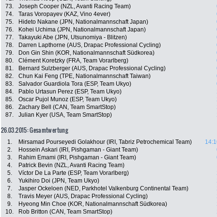
73.
Joseph Cooper (NZL, Avanti Racing Team)
74.
Taras Voropayev (KAZ, Vino 4ever)
75.
Hideto Nakane (JPN, Nationalmannschaft Japan)
76.
Kohei Uchima (JPN, Nationalmannschaft Japan)
77.
Takayuki Abe (JPN, Utsunomiya - Blitzen)
78.
Darren Lapthorne (AUS, Drapac Professional Cycling)
79.
Don Gin Shin (KOR, Nationalmannschaft Südkorea)
80.
Clément Koretzky (FRA, Team Vorarlberg)
81.
Bernard Sulzberger (AUS, Drapac Professional Cycling)
82.
Chun Kai Feng (TPE, Nationalmannschaft Taiwan)
83.
Salvador Guardiola Tora (ESP, Team Ukyo)
84.
Pablo Urtasun Perez (ESP, Team Ukyo)
85.
Oscar Pujol Munoz (ESP, Team Ukyo)
86.
Zachary Bell (CAN, Team SmartStop)
87.
Julian Kyer (USA, Team SmartStop)
26.03.2015: Gesamtwertung
1.
Mirsamad Pourseyedi Golakhour (IRI, Tabriz Petrochemical Team)
14:1
2.
Hossein Askari (IRI, Pishgaman - Giant Team)
3.
Rahim Emami (IRI, Pishgaman - Giant Team)
4.
Patrick Bevin (NZL, Avanti Racing Team)
5.
Víctor De La Parte (ESP, Team Vorarlberg)
6.
Yukihiro Doi (JPN, Team Ukyo)
7.
Jasper Ockeloen (NED, Parkhotel Valkenburg Continental Team)
8.
Travis Meyer (AUS, Drapac Professional Cycling)
9.
Hyeong Min Choe (KOR, Nationalmannschaft Südkorea)
10.
Rob Britton (CAN, Team SmartStop)