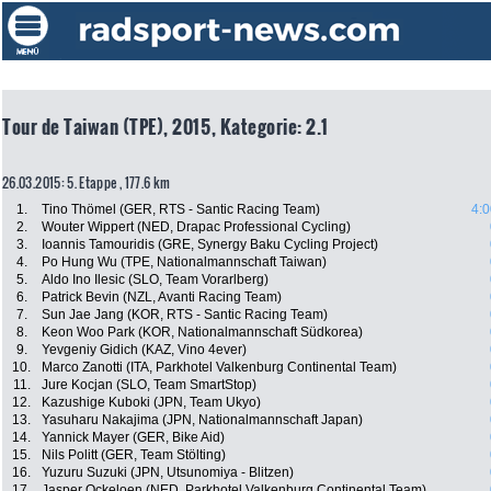
Tour de Taiwan (TPE), 2015, Kategorie: 2.1
26.03.2015: 5. Etappe , 177.6 km
1.
Tino Thömel (GER, RTS - Santic Racing Team)
4:0
2.
Wouter Wippert (NED, Drapac Professional Cycling)
3.
Ioannis Tamouridis (GRE, Synergy Baku Cycling Project)
4.
Po Hung Wu (TPE, Nationalmannschaft Taiwan)
5.
Aldo Ino Ilesic (SLO, Team Vorarlberg)
6.
Patrick Bevin (NZL, Avanti Racing Team)
7.
Sun Jae Jang (KOR, RTS - Santic Racing Team)
8.
Keon Woo Park (KOR, Nationalmannschaft Südkorea)
9.
Yevgeniy Gidich (KAZ, Vino 4ever)
10.
Marco Zanotti (ITA, Parkhotel Valkenburg Continental Team)
11.
Jure Kocjan (SLO, Team SmartStop)
12.
Kazushige Kuboki (JPN, Team Ukyo)
13.
Yasuharu Nakajima (JPN, Nationalmannschaft Japan)
14.
Yannick Mayer (GER, Bike Aid)
15.
Nils Politt (GER, Team Stölting)
16.
Yuzuru Suzuki (JPN, Utsunomiya - Blitzen)
17.
Jasper Ockeloen (NED, Parkhotel Valkenburg Continental Team)