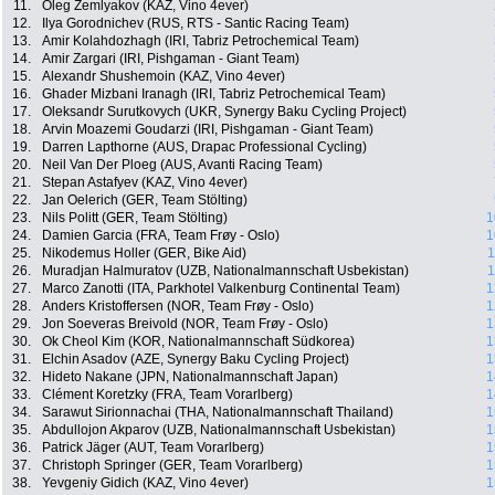
11.
Oleg Zemlyakov (KAZ, Vino 4ever)
12.
Ilya Gorodnichev (RUS, RTS - Santic Racing Team)
13.
Amir Kolahdozhagh (IRI, Tabriz Petrochemical Team)
14.
Amir Zargari (IRI, Pishgaman - Giant Team)
15.
Alexandr Shushemoin (KAZ, Vino 4ever)
16.
Ghader Mizbani Iranagh (IRI, Tabriz Petrochemical Team)
17.
Oleksandr Surutkovych (UKR, Synergy Baku Cycling Project)
18.
Arvin Moazemi Goudarzi (IRI, Pishgaman - Giant Team)
19.
Darren Lapthorne (AUS, Drapac Professional Cycling)
20.
Neil Van Der Ploeg (AUS, Avanti Racing Team)
21.
Stepan Astafyev (KAZ, Vino 4ever)
22.
Jan Oelerich (GER, Team Stölting)
23.
Nils Politt (GER, Team Stölting)
1
24.
Damien Garcia (FRA, Team Frøy - Oslo)
1
25.
Nikodemus Holler (GER, Bike Aid)
1
26.
Muradjan Halmuratov (UZB, Nationalmannschaft Usbekistan)
1
27.
Marco Zanotti (ITA, Parkhotel Valkenburg Continental Team)
1
28.
Anders Kristoffersen (NOR, Team Frøy - Oslo)
1
29.
Jon Soeveras Breivold (NOR, Team Frøy - Oslo)
1
30.
Ok Cheol Kim (KOR, Nationalmannschaft Südkorea)
1
31.
Elchin Asadov (AZE, Synergy Baku Cycling Project)
1
32.
Hideto Nakane (JPN, Nationalmannschaft Japan)
1
33.
Clément Koretzky (FRA, Team Vorarlberg)
1
34.
Sarawut Sirionnachai (THA, Nationalmannschaft Thailand)
1
35.
Abdullojon Akparov (UZB, Nationalmannschaft Usbekistan)
1
36.
Patrick Jäger (AUT, Team Vorarlberg)
1
37.
Christoph Springer (GER, Team Vorarlberg)
1
38.
Yevgeniy Gidich (KAZ, Vino 4ever)
1