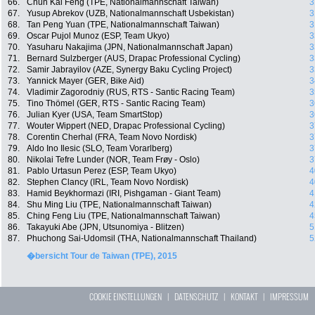
66.
Chun Kai Feng (TPE, Nationalmannschaft Taiwan)
3
67.
Yusup Abrekov (UZB, Nationalmannschaft Usbekistan)
3
68.
Tan Peng Yuan (TPE, Nationalmannschaft Taiwan)
3
69.
Oscar Pujol Munoz (ESP, Team Ukyo)
3
70.
Yasuharu Nakajima (JPN, Nationalmannschaft Japan)
3
71.
Bernard Sulzberger (AUS, Drapac Professional Cycling)
3
72.
Samir Jabrayilov (AZE, Synergy Baku Cycling Project)
3
73.
Yannick Mayer (GER, Bike Aid)
3
74.
Vladimir Zagorodniy (RUS, RTS - Santic Racing Team)
3
75.
Tino Thömel (GER, RTS - Santic Racing Team)
3
76.
Julian Kyer (USA, Team SmartStop)
3
77.
Wouter Wippert (NED, Drapac Professional Cycling)
3
78.
Corentin Cherhal (FRA, Team Novo Nordisk)
3
79.
Aldo Ino Ilesic (SLO, Team Vorarlberg)
3
80.
Nikolai Tefre Lunder (NOR, Team Frøy - Oslo)
3
81.
Pablo Urtasun Perez (ESP, Team Ukyo)
4
82.
Stephen Clancy (IRL, Team Novo Nordisk)
4
83.
Hamid Beykhormazi (IRI, Pishgaman - Giant Team)
4
84.
Shu Ming Liu (TPE, Nationalmannschaft Taiwan)
4
85.
Ching Feng Liu (TPE, Nationalmannschaft Taiwan)
4
86.
Takayuki Abe (JPN, Utsunomiya - Blitzen)
5
87.
Phuchong Sai-Udomsil (THA, Nationalmannschaft Thailand)
5
�bersicht Tour de Taiwan (TPE), 2015
COOKIE EINSTELLUNGEN
|
DATENSCHUTZ
|
KONTAKT
|
IMPRESSUM