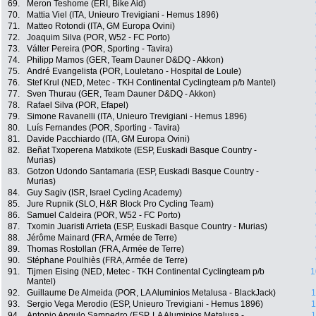
69.
Meron Teshome (ERI, Bike Aid)
70.
Mattia Viel (ITA, Unieuro Trevigiani - Hemus 1896)
71.
Matteo Rotondi (ITA, GM Europa Ovini)
72.
Joaquim Silva (POR, W52 - FC Porto)
73.
Válter Pereira (POR, Sporting - Tavira)
74.
Philipp Mamos (GER, Team Dauner D&DQ - Akkon)
75.
André Evangelista (POR, Louletano - Hospital de Loule)
76.
Stef Krul (NED, Metec - TKH Continental Cyclingteam p/b Mantel)
77.
Sven Thurau (GER, Team Dauner D&DQ - Akkon)
78.
Rafael Silva (POR, Efapel)
79.
Simone Ravanelli (ITA, Unieuro Trevigiani - Hemus 1896)
80.
Luís Fernandes (POR, Sporting - Tavira)
81.
Davide Pacchiardo (ITA, GM Europa Ovini)
82.
Beñat Txoperena Matxikote (ESP, Euskadi Basque Country -
Murias)
83.
Gotzon Udondo Santamaria (ESP, Euskadi Basque Country -
Murias)
84.
Guy Sagiv (ISR, Israel Cycling Academy)
85.
Jure Rupnik (SLO, H&R Block Pro Cycling Team)
86.
Samuel Caldeira (POR, W52 - FC Porto)
87.
Txomin Juaristi Arrieta (ESP, Euskadi Basque Country - Murias)
88.
Jérôme Mainard (FRA, Armée de Terre)
89.
Thomas Rostollan (FRA, Armée de Terre)
90.
Stéphane Poulhiès (FRA, Armée de Terre)
91.
Tijmen Eising (NED, Metec - TKH Continental Cyclingteam p/b
1
Mantel)
92.
Guillaume De Almeida (POR, LA Aluminios Metalusa - BlackJack)
1
93.
Sergio Vega Merodio (ESP, Unieuro Trevigiani - Hemus 1896)
1
94.
Antonio Angulo Sampedro (ESP, LA Aluminios Metalusa -
1