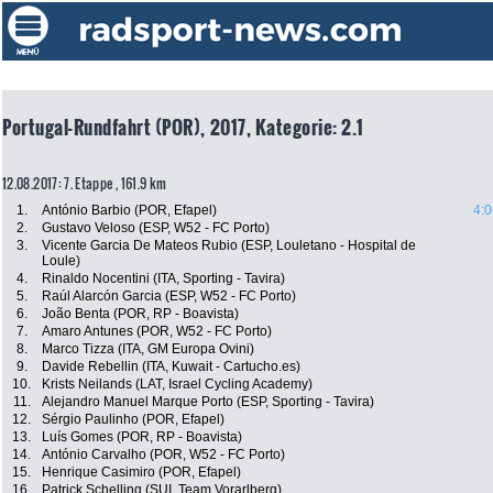
Portugal-Rundfahrt (POR), 2017, Kategorie: 2.1
12.08.2017: 7. Etappe , 161.9 km
1.
António Barbio (POR, Efapel)
4:0
2.
Gustavo Veloso (ESP, W52 - FC Porto)
3.
Vicente Garcia De Mateos Rubio (ESP, Louletano - Hospital de
Loule)
4.
Rinaldo Nocentini (ITA, Sporting - Tavira)
5.
Raúl Alarcón Garcia (ESP, W52 - FC Porto)
6.
João Benta (POR, RP - Boavista)
7.
Amaro Antunes (POR, W52 - FC Porto)
8.
Marco Tizza (ITA, GM Europa Ovini)
9.
Davide Rebellin (ITA, Kuwait - Cartucho.es)
10.
Krists Neilands (LAT, Israel Cycling Academy)
11.
Alejandro Manuel Marque Porto (ESP, Sporting - Tavira)
12.
Sérgio Paulinho (POR, Efapel)
13.
Luís Gomes (POR, RP - Boavista)
14.
António Carvalho (POR, W52 - FC Porto)
15.
Henrique Casimiro (POR, Efapel)
16.
Patrick Schelling (SUI, Team Vorarlberg)