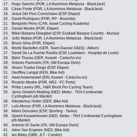
17.
Hugo Sancho (POR, LA Aluminios Metalusa - BlackJack)
18.
César Fonte (POR, LA Aluminios Metalusa - BlackJack)
19.
Jesus Del Pino Corrochano (ESP, Efapel)
20.
David Rodrigues (POR, RP - Boavista)
21.
Benjamin Perry (CAN, Israel Cycling Academy)
22.
Daniel Mestre (POR, Efapel)
23.
Mikel Bizkarra Etxegibel (ESP, Euskadi Basque Country - Murias)
24.
João Matias (POR, LA Aluminios Metalusa - BlackJack)
25.
Bruno Silva (POR, Efapel)
26.
Moritz Backofen (GER, Team Dauner D&DQ - Akkon)
27.
David De La Fuente Rasilla (ESP, Louletano - Hospital de Loule)
28.
Björn Thurau (GER, Kuwait - Cartucho.es)
29.
Antonio Parrinello (ITA, GM Europa Ovini)
30.
Alvaro Trueba Diego (ESP, Efapel)
31.
Geoffrey Langat (KEN, Bike Aid)
32.
Awet Andemeskel (ERI, Kuwait - Cartucho.es)
33.
Ricardo Mestre (POR, W52 - FC Porto)
34.
Philip Lavery (IRL, H&R Block Pro Cycling Team)
35.
Jarno Gmelich Meijling (NED, Metec - TKH Continental
Cyclingteam p/b Mantel)
36.
Nikodemus Holler (GER, Bike Aid)
37.
Luís Afonso (POR, LA Aluminios Metalusa - BlackJack)
38.
Mário Gonzalez (ESP, Sporting - Tavira)
39.
Sjoerd Kouwenhoven (NED, Metec - TKH Continental Cyclingteam
p/b Mantel)
40.
Antonio Di Sante (ITA, GM Europa Ovini)
41.
Adne Van Engelen (NED, Bike Aid)
42.
Ian Bibby (GBR, JLT - Condor)