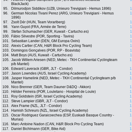
BlackJack)
95.
Dilmurodjon Siddikov (UZB, Unieuro Trevigiani - Hemus 1896)
1
96.
German Nicolas Tivani Perez (ARG, Unieuro Trevigiani - Hemus
1
1896)
97.
Zsolt Dér (HUN, Team Vorarlberg)
1
98.
Yann Guyot (FRA, Armée de Terre)
1
99.
Stefan Schumacher (GER, Kuwait - Cartucho.es)
1
100.
Fábio Silvestre (POR, Sporting - Tavira)
1
101.
Sebastian Lander (DEN, GM Europa Ovini)
1
102.
Alexis Cartier (CAN, H&R Block Pro Cycling Team)
1
103.
Domingos Gonçalves (POR, RP - Boavista)
1
104.
Matt Boys (AUS, Kuwait - Cartucho.es)
1
105.
Jacob Willem Ariesen (NED, Metec - TKH Continental Cyclingteam
1
p/b Mantel)
106.
Edward Laverack (GBR, JLT - Condor)
1
107.
Jason Lowndes (AUS, Israel Cycling Academy)
1
108.
Jasper Hamelink (NED, Metec - TKH Continental Cyclingteam p/b
1
Mantel)
109.
Nico Brenner (GER, Team Dauner D&DQ - Akkon)
1
110.
Hélder Ferreira (POR, Louletano - Hospital de Loule)
1
111.
Roy Goldstein (ISR, Israel Cycling Academy)
1
112.
Steve Lampier (GBR, JLT - Condor)
1
113.
Alex Frame (NZL, JLT - Condor)
1
114.
Hamish Schreurs (NZL, Israel Cycling Academy)
1
115.
Oscar Rodriguez Garaicoechea (ESP, Euskadi Basque Country -
1
Murias)
116.
Marc-Antoine Nadon (CAN, H&R Block Pro Cycling Team)
1
117.
Daniel Bichlmann (GER, Bike Aid)
1