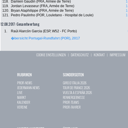
118.
Damien Gaudin (FRA, Armée de Terre)
1
119.
Jordan Levasseur (FRA, Armée de Terre)
1
120.
Bryan Alaphilippe (FRA, Armée de Terre)
1
121.
Pedro Paulinho (POR, Louletano - Hospital de Loule)
1
12.08.2017: Gesamtwertung
1.
Raúl Alarcón Garcia (ESP, W52 - FC Porto)
�bersicht Portugal-Rundfahrt (POR), 2017
COOKIE EINSTELLUNGEN
|
DATENSCHUTZ
|
KONTAKT
|
IMPRESSUM
RUBRIKEN
SONDERSEITEN
PROFI-NEWS
GIRO D`ITALIA 2026
JEDERMANN-NEWS
TOUR DE FRANCE 2026
LIVE
VUELTA A ESPAÑA 2026
MARKT
RENNERGEBNISSE
KALENDER
PROFI-TEAMS
VEREINE
PROFI-FAHRER