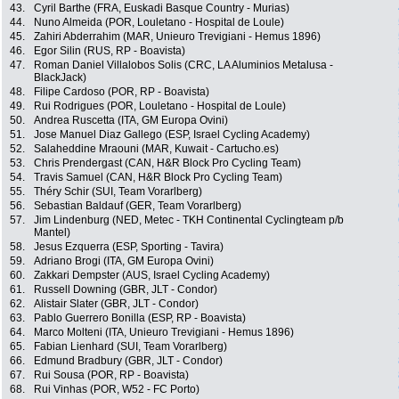
43.
Cyril Barthe (FRA, Euskadi Basque Country - Murias)
44.
Nuno Almeida (POR, Louletano - Hospital de Loule)
45.
Zahiri Abderrahim (MAR, Unieuro Trevigiani - Hemus 1896)
46.
Egor Silin (RUS, RP - Boavista)
47.
Roman Daniel Villalobos Solis (CRC, LA Aluminios Metalusa -
BlackJack)
48.
Filipe Cardoso (POR, RP - Boavista)
49.
Rui Rodrigues (POR, Louletano - Hospital de Loule)
50.
Andrea Ruscetta (ITA, GM Europa Ovini)
51.
Jose Manuel Diaz Gallego (ESP, Israel Cycling Academy)
52.
Salaheddine Mraouni (MAR, Kuwait - Cartucho.es)
53.
Chris Prendergast (CAN, H&R Block Pro Cycling Team)
54.
Travis Samuel (CAN, H&R Block Pro Cycling Team)
55.
Théry Schir (SUI, Team Vorarlberg)
56.
Sebastian Baldauf (GER, Team Vorarlberg)
57.
Jim Lindenburg (NED, Metec - TKH Continental Cyclingteam p/b
Mantel)
58.
Jesus Ezquerra (ESP, Sporting - Tavira)
59.
Adriano Brogi (ITA, GM Europa Ovini)
60.
Zakkari Dempster (AUS, Israel Cycling Academy)
61.
Russell Downing (GBR, JLT - Condor)
62.
Alistair Slater (GBR, JLT - Condor)
63.
Pablo Guerrero Bonilla (ESP, RP - Boavista)
64.
Marco Molteni (ITA, Unieuro Trevigiani - Hemus 1896)
65.
Fabian Lienhard (SUI, Team Vorarlberg)
66.
Edmund Bradbury (GBR, JLT - Condor)
67.
Rui Sousa (POR, RP - Boavista)
68.
Rui Vinhas (POR, W52 - FC Porto)