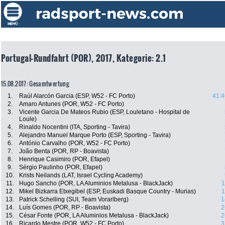
Portugal-Rundfahrt (POR), 2017, Kategorie: 2.1
15.08.2017: Gesamtwertung
1.
Raúl Alarcón Garcia (ESP, W52 - FC Porto)
41:4
2.
Amaro Antunes (POR, W52 - FC Porto)
3.
Vicente Garcia De Mateos Rubio (ESP, Louletano - Hospital de
Loule)
4.
Rinaldo Nocentini (ITA, Sporting - Tavira)
5.
Alejandro Manuel Marque Porto (ESP, Sporting - Tavira)
6.
António Carvalho (POR, W52 - FC Porto)
7.
João Benta (POR, RP - Boavista)
8.
Henrique Casimiro (POR, Efapel)
9.
Sérgio Paulinho (POR, Efapel)
10.
Krists Neilands (LAT, Israel Cycling Academy)
11.
Hugo Sancho (POR, LA Aluminios Metalusa - BlackJack)
1
12.
Mikel Bizkarra Etxegibel (ESP, Euskadi Basque Country - Murias)
1
13.
Patrick Schelling (SUI, Team Vorarlberg)
1
14.
Luís Gomes (POR, RP - Boavista)
2
15.
César Fonte (POR, LA Aluminios Metalusa - BlackJack)
2
16.
Ricardo Mestre (POR, W52 - FC Porto)
3