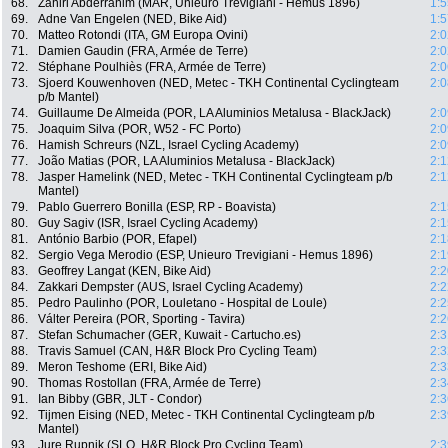
68.
Zahiri Abderrahim (MAR, Unieuro Trevigiani - Hemus 1896)
1:5
69.
Adne Van Engelen (NED, Bike Aid)
1:5
70.
Matteo Rotondi (ITA, GM Europa Ovini)
2:0
71.
Damien Gaudin (FRA, Armée de Terre)
2:0
72.
Stéphane Poulhiès (FRA, Armée de Terre)
2:0
73.
Sjoerd Kouwenhoven (NED, Metec - TKH Continental Cyclingteam
2:0
p/b Mantel)
74.
Guillaume De Almeida (POR, LA Aluminios Metalusa - BlackJack)
2:0
75.
Joaquim Silva (POR, W52 - FC Porto)
2:0
76.
Hamish Schreurs (NZL, Israel Cycling Academy)
2:0
77.
João Matias (POR, LA Aluminios Metalusa - BlackJack)
2:1
78.
Jasper Hamelink (NED, Metec - TKH Continental Cyclingteam p/b
2:1
Mantel)
79.
Pablo Guerrero Bonilla (ESP, RP - Boavista)
2:1
80.
Guy Sagiv (ISR, Israel Cycling Academy)
2:1
81.
António Barbio (POR, Efapel)
2:1
82.
Sergio Vega Merodio (ESP, Unieuro Trevigiani - Hemus 1896)
2:1
83.
Geoffrey Langat (KEN, Bike Aid)
2:2
84.
Zakkari Dempster (AUS, Israel Cycling Academy)
2:2
85.
Pedro Paulinho (POR, Louletano - Hospital de Loule)
2:2
86.
Válter Pereira (POR, Sporting - Tavira)
2:2
87.
Stefan Schumacher (GER, Kuwait - Cartucho.es)
2:3
88.
Travis Samuel (CAN, H&R Block Pro Cycling Team)
2:3
89.
Meron Teshome (ERI, Bike Aid)
2:3
90.
Thomas Rostollan (FRA, Armée de Terre)
2:3
91.
Ian Bibby (GBR, JLT - Condor)
2:3
92.
Tijmen Eising (NED, Metec - TKH Continental Cyclingteam p/b
2:3
Mantel)
93.
Jure Rupnik (SLO, H&R Block Pro Cycling Team)
2:3