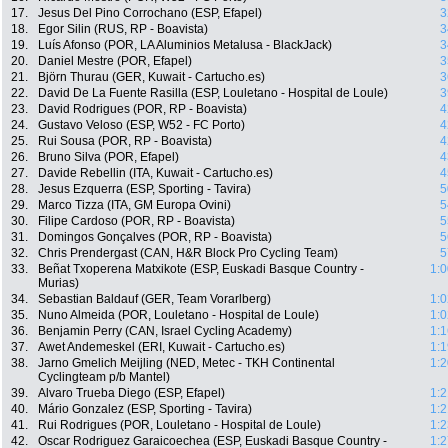
17.
Jesus Del Pino Corrochano (ESP, Efapel)
3
18.
Egor Silin (RUS, RP - Boavista)
3
19.
Luís Afonso (POR, LA Aluminios Metalusa - BlackJack)
3
20.
Daniel Mestre (POR, Efapel)
3
21.
Björn Thurau (GER, Kuwait - Cartucho.es)
3
22.
David De La Fuente Rasilla (ESP, Louletano - Hospital de Loule)
3
23.
David Rodrigues (POR, RP - Boavista)
4
24.
Gustavo Veloso (ESP, W52 - FC Porto)
4
25.
Rui Sousa (POR, RP - Boavista)
4
26.
Bruno Silva (POR, Efapel)
4
27.
Davide Rebellin (ITA, Kuwait - Cartucho.es)
4
28.
Jesus Ezquerra (ESP, Sporting - Tavira)
5
29.
Marco Tizza (ITA, GM Europa Ovini)
5
30.
Filipe Cardoso (POR, RP - Boavista)
5
31.
Domingos Gonçalves (POR, RP - Boavista)
5
32.
Chris Prendergast (CAN, H&R Block Pro Cycling Team)
5
33.
Beñat Txoperena Matxikote (ESP, Euskadi Basque Country -
1:0
Murias)
34.
Sebastian Baldauf (GER, Team Vorarlberg)
1:0
35.
Nuno Almeida (POR, Louletano - Hospital de Loule)
1:0
36.
Benjamin Perry (CAN, Israel Cycling Academy)
1:1
37.
Awet Andemeskel (ERI, Kuwait - Cartucho.es)
1:1
38.
Jarno Gmelich Meijling (NED, Metec - TKH Continental
1:2
Cyclingteam p/b Mantel)
39.
Alvaro Trueba Diego (ESP, Efapel)
1:2
40.
Mário Gonzalez (ESP, Sporting - Tavira)
1:2
41.
Rui Rodrigues (POR, Louletano - Hospital de Loule)
1:2
42.
Oscar Rodriguez Garaicoechea (ESP, Euskadi Basque Country -
1:2