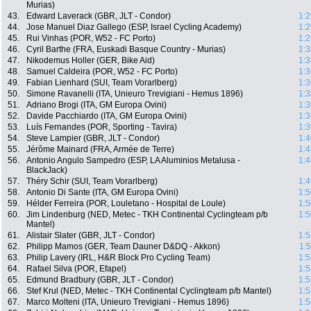
Murias)
43.
Edward Laverack (GBR, JLT - Condor)
1:2
44.
Jose Manuel Diaz Gallego (ESP, Israel Cycling Academy)
1:2
45.
Rui Vinhas (POR, W52 - FC Porto)
1:2
46.
Cyril Barthe (FRA, Euskadi Basque Country - Murias)
1:3
47.
Nikodemus Holler (GER, Bike Aid)
1:3
48.
Samuel Caldeira (POR, W52 - FC Porto)
1:3
49.
Fabian Lienhard (SUI, Team Vorarlberg)
1:3
50.
Simone Ravanelli (ITA, Unieuro Trevigiani - Hemus 1896)
1:3
51.
Adriano Brogi (ITA, GM Europa Ovini)
1:3
52.
Davide Pacchiardo (ITA, GM Europa Ovini)
1:3
53.
Luís Fernandes (POR, Sporting - Tavira)
1:3
54.
Steve Lampier (GBR, JLT - Condor)
1:4
55.
Jérôme Mainard (FRA, Armée de Terre)
1:4
56.
Antonio Angulo Sampedro (ESP, LA Aluminios Metalusa -
1:4
BlackJack)
57.
Théry Schir (SUI, Team Vorarlberg)
1:4
58.
Antonio Di Sante (ITA, GM Europa Ovini)
1:5
59.
Hélder Ferreira (POR, Louletano - Hospital de Loule)
1:5
60.
Jim Lindenburg (NED, Metec - TKH Continental Cyclingteam p/b
1:5
Mantel)
61.
Alistair Slater (GBR, JLT - Condor)
1:5
62.
Philipp Mamos (GER, Team Dauner D&DQ - Akkon)
1:
63.
Philip Lavery (IRL, H&R Block Pro Cycling Team)
1:5
64.
Rafael Silva (POR, Efapel)
1:5
65.
Edmund Bradbury (GBR, JLT - Condor)
1:5
66.
Stef Krul (NED, Metec - TKH Continental Cyclingteam p/b Mantel)
1:5
67.
Marco Molteni (ITA, Unieuro Trevigiani - Hemus 1896)
1:5