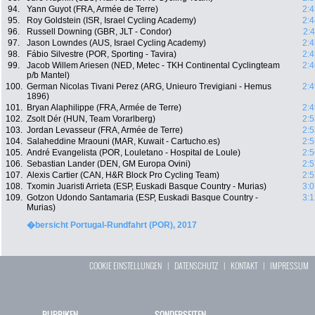
94.
Yann Guyot (FRA, Armée de Terre)
2:4
95.
Roy Goldstein (ISR, Israel Cycling Academy)
2:4
96.
Russell Downing (GBR, JLT - Condor)
2:
97.
Jason Lowndes (AUS, Israel Cycling Academy)
2:4
98.
Fábio Silvestre (POR, Sporting - Tavira)
2:4
99.
Jacob Willem Ariesen (NED, Metec - TKH Continental Cyclingteam
2:4
p/b Mantel)
100.
German Nicolas Tivani Perez (ARG, Unieuro Trevigiani - Hemus
2:4
1896)
101.
Bryan Alaphilippe (FRA, Armée de Terre)
2:4
102.
Zsolt Dér (HUN, Team Vorarlberg)
2:5
103.
Jordan Levasseur (FRA, Armée de Terre)
2:5
104.
Salaheddine Mraouni (MAR, Kuwait - Cartucho.es)
2:5
105.
André Evangelista (POR, Louletano - Hospital de Loule)
2:5
106.
Sebastian Lander (DEN, GM Europa Ovini)
2:5
107.
Alexis Cartier (CAN, H&R Block Pro Cycling Team)
2:5
108.
Txomin Juaristi Arrieta (ESP, Euskadi Basque Country - Murias)
3:0
109.
Gotzon Udondo Santamaria (ESP, Euskadi Basque Country -
3:1
Murias)
�bersicht Portugal-Rundfahrt (POR), 2017
COOKIE EINSTELLUNGEN
|
DATENSCHUTZ
|
KONTAKT
|
IMPRESSUM
RUBRIKEN
SONDERSEITEN