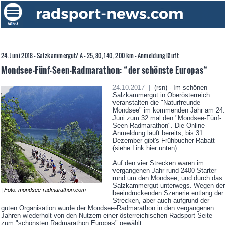
24. Juni 2018 - Salzkammergut/ A - 25, 80, 140, 200 km - Anmeldung läuft
Mondsee-Fünf-Seen-Radmarathon: “der schönste Europas“
24.10.2017 |
(rsn) - Im schönen
Salzkammergut in Oberösterreich
veranstalten die "Naturfreunde
Mondsee" im kommenden Jahr am 24.
Juni zum 32.mal den "Mondsee-Fünf-
Seen-Radmarathon". Die Online-
Anmeldung läuft bereits; bis 31.
Dezember gibt's Frühbucher-Rabatt
(siehe Link hier unten).
Auf den vier Strecken waren im
vergangenen Jahr rund 2400 Starter
rund um den Mondsee, und durch das
Salzkammergut unterwegs. Wegen der
| Foto: mondsee-radmarathon.com
beeindruckenden Szenerie entlang der
Strecken, aber auch aufgrund der
guten Organisation wurde der Mondsee-Radmarathon in den vergangenen
Jahren wiederholt von den Nutzern einer österreichischen Radsport-Seite
zum "schönsten Radmarathon Europas" gewählt.