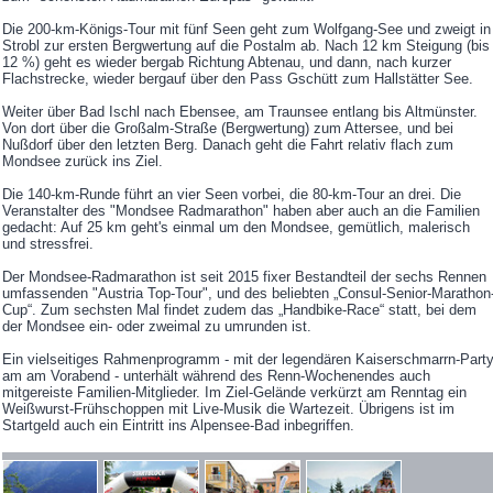
Die 200-km-Königs-Tour mit fünf Seen geht zum Wolfgang-See und zweigt in
Strobl zur ersten Bergwertung auf die Postalm ab. Nach 12 km Steigung (bis
12 %) geht es wieder bergab Richtung Abtenau, und dann, nach kurzer
Flachstrecke, wieder bergauf über den Pass Gschütt zum Hallstätter See.
Weiter über Bad Ischl nach Ebensee, am Traunsee entlang bis Altmünster.
Von dort über die Großalm-Straße (Bergwertung) zum Attersee, und bei
Nußdorf über den letzten Berg. Danach geht die Fahrt relativ flach zum
Mondsee zurück ins Ziel.
Die 140-km-Runde führt an vier Seen vorbei, die 80-km-Tour an drei. Die
Veranstalter des "Mondsee Radmarathon" haben aber auch an die Familien
gedacht: Auf 25 km geht's einmal um den Mondsee, gemütlich, malerisch
und stressfrei.
Der Mondsee-Radmarathon ist seit 2015 fixer Bestandteil der sechs Rennen
umfassenden "Austria Top-Tour", und des beliebten „Consul-Senior-Marathon
Cup“. Zum sechsten Mal findet zudem das „Handbike-Race“ statt, bei dem
der Mondsee ein- oder zweimal zu umrunden ist.
Ein vielseitiges Rahmenprogramm - mit der legendären Kaiserschmarrn-Part
am am Vorabend - unterhält während des Renn-Wochenendes auch
mitgereiste Familien-Mitglieder. Im Ziel-Gelände verkürzt am Renntag ein
Weißwurst-Frühschoppen mit Live-Musik die Wartezeit. Übrigens ist im
Startgeld auch ein Eintritt ins Alpensee-Bad inbegriffen.