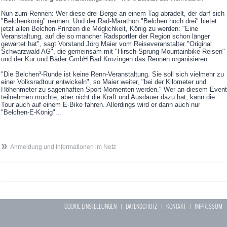
Nun zum Rennen: Wer diese drei Berge an einem Tag abradelt, der darf sich
"Belchenkönig" nennen. Und der Rad-Marathon "Belchen hoch drei" bietet
jetzt allen Belchen-Prinzen die Möglichkeit, König zu werden: "Eine
Veranstaltung, auf die so mancher Radsportler der Region schon länger
gewartet hat", sagt Vorstand Jörg Maier vom Reiseveranstalter "Original
Schwarzwald AG", die gemeinsam mit "Hirsch-Sprung Mountainbike-Reisen"
und der Kur und Bäder GmbH Bad Krozingen das Rennen organisieren.
"Die Belchen³-Runde ist keine Renn-Veranstaltung. Sie soll sich vielmehr zu
einer Volksradtour entwickeln", so Maier weiter, "bei der Kilometer und
Höhenmeter zu sagenhaften Sport-Momenten werden." Wer an diesem Event
teilnehmen möchte, aber nicht die Kraft und Ausdauer dazu hat, kann die
Tour auch auf einem E-Bike fahren. Allerdings wird er dann auch nur
"Belchen-E-König"...
Anmeldung und Informationen im Netz
COOKIE EINSTELLUNGEN
|
DATENSCHUTZ
|
KONTAKT
|
IMPRESSUM