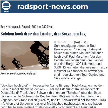
Bad Krozingen, 8. August - 300 km, 3800 Hm
Belchen hoch drei: drei Länder, drei Berge, ein Tag
05.07.2010 |
(Ra) - Bei
Sonnenaufgang startet in Bad
Krozingen am Sonntag, 8. August
heuer zum ersten Mal der "Belchen
hoch drei"-Rad-Marathon. Vor den
Pedaleuren liegen dann drei Länder
und drei Berge, 300 Kilometer und
3800 Höhenmeter, die an einem Tag, i
maximal 14 Stunden zu bewältigen
Foto: original-schwarzwald.de
sind - begleitet von Tour-Guides und
Support-Fahrzeugen.
"Belchen hoch drei" - interessanter Name für einen Rad-Marathon, werden
Sie nun möglicherweise denken... Hier die Erklärung: Im Dreiländereck
Deutschland/ Frankreich/ Schweiz thronen drei "Belchen" über den ihren
Ländern: in der Schweiz die Belchenflue (1099 m), in den französischen
Vogesen der Grand Ballon (1424 m) und im Schwarzwald der Belchen (1414
m). Allen drei Bergen wird allerlei Mythisches nachgesagt, und sie haben
noch heute eine große Anziehungskraft - nicht zuletzt auf Rennradler.