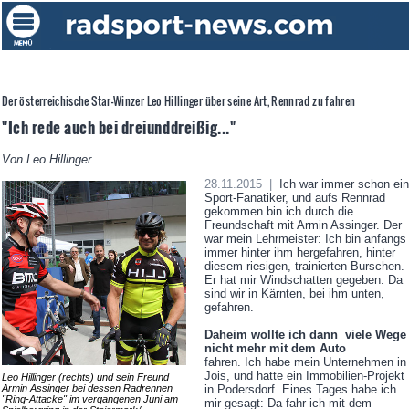
Der österreichische Star-Winzer Leo Hillinger über seine Art, Rennrad zu fahren
"Ich rede auch bei dreiunddreißig..."
Von Leo Hillinger
28.11.2015 |
Ich war immer schon ein
Sport-Fanatiker, und aufs Rennrad
gekommen bin ich durch die
Freundschaft mit Armin Assinger. Der
war mein Lehrmeister: Ich bin anfangs
immer hinter ihm hergefahren, hinter
diesem riesigen, trainierten Burschen.
Er hat mir Windschatten gegeben. Da
sind wir in Kärnten, bei ihm unten,
gefahren.
Daheim wollte ich dann viele Wege
nicht mehr mit dem Auto
fahren. Ich habe mein Unternehmen in
Jois, und hatte ein Immobilien-Projekt
Leo Hillinger (rechts) und sein Freund
in Podersdorf. Eines Tages habe ich
Armin Assinger bei dessen Radrennen
"Ring-Attacke" im vergangenen Juni am
mir gesagt: Da fahr ich mit dem