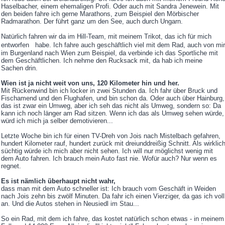
Haselbacher, einem ehemaligen Profi. Oder auch mit Sandra Jenewein. Mit
den beiden fahre ich gerne Marathons, zum Beispiel den Mörbischer
Radmarathon. Der führt ganz um den See, auch durch Ungarn.
Natürlich fahren wir da im Hill-Team, mit meinem Trikot, das ich für mich
entworfen habe. Ich fahre auch geschäftlich viel mit dem Rad, auch von mir
im Burgenland nach Wien zum Beispiel, da verbinde ich das Sportliche mit
dem Geschäftlichen. Ich nehme den Rucksack mit, da hab ich meine
Sachen drin.
Wien ist ja nicht weit von uns, 120 Kilometer hin und her.
Mit Rückenwind bin ich locker in zwei Stunden da. Ich fahr über Bruck und
Fischamend und den Flughafen, und bin schon da. Oder auch über Hainburg,
das ist zwar ein Umweg, aber ich seh das nicht als Umweg, sondern so: Da
kann ich noch länger am Rad sitzen. Wenn ich das als Umweg sehen würde,
würd ich mich ja selber demotivieren...
Letzte Woche bin ich für einen TV-Dreh von Jois nach Mistelbach gefahren,
hundert Kilometer rauf, hundert zurück mit dreiunddreißig Schnitt. Als wirklic
süchtig würde ich mich aber nicht sehen. Ich will nur möglichst wenig mit
dem Auto fahren. Ich brauch mein Auto fast nie. Wofür auch? Nur wenn es
regnet.
Es ist nämlich überhaupt nicht wahr,
dass man mit dem Auto schneller ist: Ich brauch vom Geschäft in Weiden
nach Jois zehn bis zwölf Minuten. Da fahr ich einen Vierziger, da gas ich voll
an. Und die Autos stehen in Neusiedl im Stau...
So ein Rad, mit dem ich fahre, das kostet natürlich schon etwas - in meinem