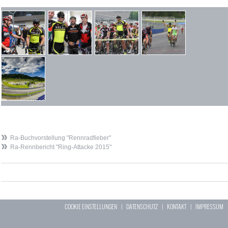
Ra-Buchvorstellung "Rennradfieber"
Ra-Rennbericht "Ring-Attacke 2015"
COOKIE EINSTELLUNGEN
|
DATENSCHUTZ
|
KONTAKT
|
IMPRESSUM