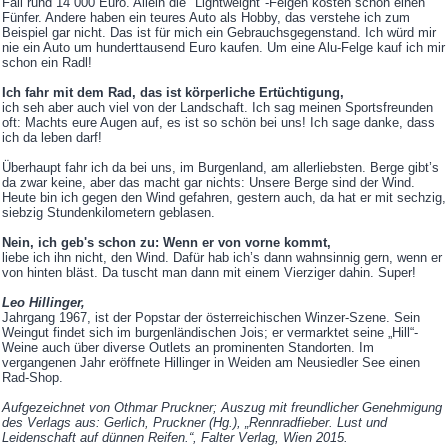
Fall rund 14 000 Euro. Allein die "Lightweight"-Felgen kosten schon einen
Fünfer. Andere haben ein teures Auto als Hobby, das verstehe ich zum
Beispiel gar nicht. Das ist für mich ein Gebrauchsgegenstand. Ich würd mir
nie ein Auto um hunderttausend Euro kaufen. Um eine Alu-Felge kauf ich mir
schon ein Radl!
Ich fahr mit dem Rad, das ist körperliche Ertüchtigung,
ich seh aber auch viel von der Landschaft. Ich sag meinen Sportsfreunden
oft: Machts eure Augen auf, es ist so schön bei uns! Ich sage danke, dass
ich da leben darf!
Überhaupt fahr ich da bei uns, im Burgenland, am allerliebsten. Berge gibt’s
da zwar keine, aber das macht gar nichts: Unsere Berge sind der Wind.
Heute bin ich gegen den Wind gefahren, gestern auch, da hat er mit sechzig,
siebzig Stundenkilometern geblasen.
Nein, ich geb's schon zu: Wenn er von vorne kommt,
liebe ich ihn nicht, den Wind. Dafür hab ich’s dann wahnsinnig gern, wenn er
von hinten bläst. Da tuscht man dann mit einem Vierziger dahin. Super!
Leo Hillinger,
Jahrgang 1967, ist der Popstar der österreichischen Winzer-Szene. Sein
Weingut findet sich im burgenländischen Jois; er vermarktet seine „Hill“-
Weine auch über diverse Outlets an prominenten Standorten. Im
vergangenen Jahr eröffnete Hillinger in Weiden am Neusiedler See einen
Rad-Shop.
Aufgezeichnet von Othmar Pruckner; Auszug mit freundlicher Genehmigung
des Verlags aus: Gerlich, Pruckner (Hg.), „Rennradfieber. Lust und
Leidenschaft auf dünnen Reifen.“, Falter Verlag, Wien 2015.