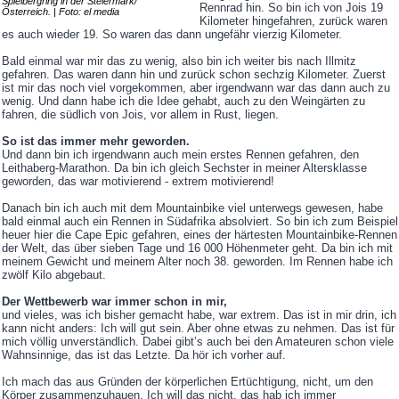
Spielbergring in der Steiermark/
Rennrad hin. So bin ich von Jois 19
Österreich. | Foto: el media
Kilometer hingefahren, zurück waren
es auch wieder 19. So waren das dann ungefähr vierzig Kilometer.
Bald einmal war mir das zu wenig, also bin ich weiter bis nach Illmitz
gefahren. Das waren dann hin und zurück schon sechzig Kilometer. Zuerst
ist mir das noch viel vorgekommen, aber irgendwann war das dann auch zu
wenig. Und dann habe ich die Idee gehabt, auch zu den Weingärten zu
fahren, die südlich von Jois, vor allem in Rust, liegen.
So ist das immer mehr geworden.
Und dann bin ich irgendwann auch mein erstes Rennen gefahren, den
Leithaberg-Marathon. Da bin ich gleich Sechster in meiner Altersklasse
geworden, das war motivierend - extrem motivierend!
Danach bin ich auch mit dem Mountainbike viel unterwegs gewesen, habe
bald einmal auch ein Rennen in Südafrika absolviert. So bin ich zum Beispiel
heuer hier die Cape Epic gefahren, eines der härtesten Mountainbike-Rennen
der Welt, das über sieben Tage und 16 000 Höhenmeter geht. Da bin ich mit
meinem Gewicht und meinem Alter noch 38. geworden. Im Rennen habe ich
zwölf Kilo abgebaut.
Der Wettbewerb war immer schon in mir,
und vieles, was ich bisher gemacht habe, war extrem. Das ist in mir drin, ich
kann nicht anders: Ich will gut sein. Aber ohne etwas zu nehmen. Das ist für
mich völlig unverständlich. Dabei gibt’s auch bei den Amateuren schon viele
Wahnsinnige, das ist das Letzte. Da hör ich vorher auf.
Ich mach das aus Gründen der körperlichen Ertüchtigung, nicht, um den
Körper zusammenzuhauen. Ich will das nicht, das hab ich immer