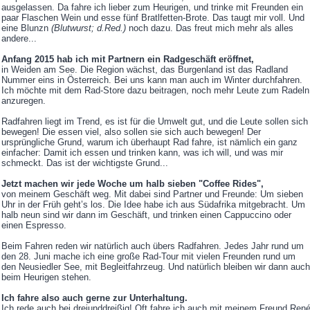
ausgelassen. Da fahre ich lieber zum Heurigen, und trinke mit Freunden ein
paar Flaschen Wein und esse fünf Bratlfetten-Brote. Das taugt mir voll. Und
eine Blunzn
(Blutwurst; d.Red.)
noch dazu. Das freut mich mehr als alles
andere...
Anfang 2015 hab ich mit Partnern ein Radgeschäft eröffnet,
in Weiden am See. Die Region wächst, das Burgenland ist das Radland
Nummer eins in Österreich. Bei uns kann man auch im Winter durchfahren.
Ich möchte mit dem Rad-Store dazu beitragen, noch mehr Leute zum Radeln
anzuregen.
Radfahren liegt im Trend, es ist für die Umwelt gut, und die Leute sollen sich
bewegen! Die essen viel, also sollen sie sich auch bewegen! Der
ursprüngliche Grund, warum ich überhaupt Rad fahre, ist nämlich ein ganz
einfacher: Damit ich essen und trinken kann, was ich will, und was mir
schmeckt. Das ist der wichtigste Grund...
Jetzt machen wir jede Woche um halb sieben "Coffee Rides",
von meinem Geschäft weg. Mit dabei sind Partner und Freunde: Um sieben
Uhr in der Früh geht’s los. Die Idee habe ich aus Südafrika mitgebracht. Um
halb neun sind wir dann im Geschäft, und trinken einen Cappuccino oder
einen Espresso.
Beim Fahren reden wir natürlich auch übers Radfahren. Jedes Jahr rund um
den 28. Juni mache ich eine große Rad-Tour mit vielen Freunden rund um
den Neusiedler See, mit Begleitfahrzeug. Und natürlich bleiben wir dann auch
beim Heurigen stehen.
Ich fahre also auch gerne zur Unterhaltung.
Ich rede auch bei dreiunddreißig! Oft fahre ich auch mit meinem Freund Ren