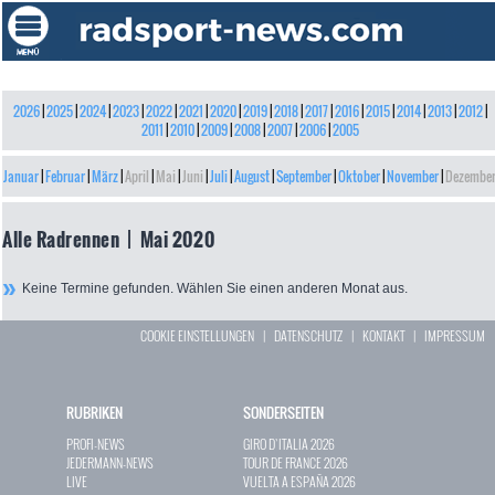
2026
|
2025
|
2024
|
2023
|
2022
|
2021
|
2020
|
2019
|
2018
|
2017
|
2016
|
2015
|
2014
|
2013
|
2012
|
2011
|
2010
|
2009
|
2008
|
2007
|
2006
|
2005
Januar
|
Februar
|
März
|
April
|
Mai
|
Juni
|
Juli
|
August
|
September
|
Oktober
|
November
|
Dezembe
Alle Radrennen | Mai 2020
Keine Termine gefunden. Wählen Sie einen anderen Monat aus.
COOKIE EINSTELLUNGEN
|
DATENSCHUTZ
|
KONTAKT
|
IMPRESSUM
RUBRIKEN
SONDERSEITEN
PROFI-NEWS
GIRO D`ITALIA 2026
JEDERMANN-NEWS
TOUR DE FRANCE 2026
LIVE
VUELTA A ESPAÑA 2026