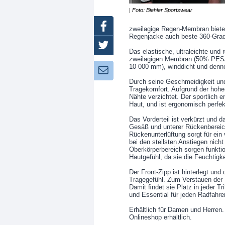
| Foto: Biehler Sportswear
Facebook
zweilagige Regen-Membran biete
Regenjacke auch beste 360-Grad-
Twitter
Das elastische, ultraleichte und 
zweilagigen Membran (50% PES/ 
10 000 mm), winddicht und denn
Newsletter:
Durch seine Geschmeidigkeit und
Tragekomfort. Aufgrund der hohen
Nähte verzichtet. Der sportlich e
Haut, und ist ergonomisch perfe
Das Vorderteil ist verkürzt und 
Gesäß und unterer Rückenbereich
Rückenunterlüftung sorgt für ein
bei den steilsten Anstiegen nic
Oberkörperbereich sorgen funkti
Hautgefühl, da sie die Feuchtigke
Der Front-Zipp ist hinterlegt und
Tragegefühl. Zum Verstauen der 
Damit ﬁndet sie Platz in jeder 
und Essential für jeden Radfahrer
Erhältlich für Damen und Herren.
Onlineshop erhältlich.