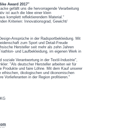
Bike Award 2017"
Jacke gefällt uns die hervorragende Verarbeitung
iv ist auch die Idee einer klein
s komplett reﬂektierendem Material.“
den Kriterien: Innovationsgrad, Gewicht/
 Design-Ansprüche in der Radsportbekleidung. Mit
 Leidenschaft zum Sport und Detail-Freude
chsische Hersteller seit mehr als zehn Jahren
 Triathlon- und Laufbekleidung, im eigenen Werk in
d soziale Verantwortung in der Textil-Industrie",
ler: "Als deutscher Hersteller arbeiten wir für
ge Produkte und faire Löhne. Mit dem Kauf unserer
re ethischen, ökologischen und ökonomischen
re Vorlieferanten in der Region proﬁtieren."
 KG
.com