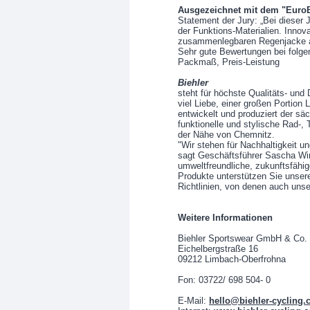
Ausgezeichnet mit dem "Euro
Statement der Jury: „Bei dieser 
der Funktions-Materialien. Innovat
zusammenlegbaren Regenjacke au
Sehr gute Bewertungen bei folgen
Packmaß, Preis-Leistung
Biehler
steht für höchste Qualitäts- und
viel Liebe, einer großen Portion
entwickelt und produziert der sä
funktionelle und stylische Rad-,
der Nähe von Chemnitz.
"Wir stehen für Nachhaltigkeit un
sagt Geschäftsführer Sascha Wink
umweltfreundliche, zukunftsfähi
Produkte unterstützen Sie unse
Richtlinien, von denen auch unse
Weitere Informationen
Biehler Sportswear GmbH & Co.
Eichelbergstraße 16
09212 Limbach-Oberfrohna
Fon: 03722/ 698 504- 0
E-Mail:
hello@biehler-cycling