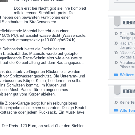
Doch erst bei Nacht gibt sie ihre komplett
reﬂektierende Strahlkraft preis. Die
t neben den bewährten Funktionen einer
JEDER
Sichtbarkeit im Straßenverkehr.
reﬂektierende Material besteht aus einer
Team Stra
50% PU), ist absolut wasserdicht (Wassersäule:
Erfolge
| 
och hoch atmungsaktiv (>10 000 g/m²/24 h).
Rad am Ri
der grün
 Dehnbarkeit bietet die Jacke besten
3Rides G
 Elastizität des Materials wurde auf getapte
Vollgas a
nganliegende Race-Schnitt sitzt wie eine zweite
kt auf die Körperhaltung auf dem Rad angepasst.
Maratona
Pässe mus
dank des stark verlängerten Rückenteils werden
Weitere
 vor Spritzwasser geschützt. Die Unterarm- und
 verbessertes Körper-Klima, bei dem man selbst
ht ins Schwitzen kommt. Im Kragen und
onelle Mesh-Panels für ein angenehmes
JEDERM
it sehr gut vom Körper ableiten.
Keine Te
 die Zipper-Garage sorgt für ein reibungsloses
Regenjacke gibt's einen separatem Design-Beutel.
Alle Te
Trikottasche oder jedem Rucksack. Ein Must-Have
.
 Der Preis: 120 Euro, ab sofort über den Biehler-