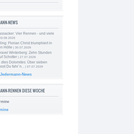
MANN-NEWS
ssacker: Vier Rennen - und viele
03.08.2026
ng: Florian Christ triumphiert in
en Hölle
| 30.07.2026
ravel Winterberg: Zehn Stunden
uf Schotter
| 27.07.2026
 dles Dolomites: Über sieben
st Du fahr´n...
| 07.07.2026
 Jedermann-News
ANN-RENNEN DIESE WOCHE
rmine
rmine