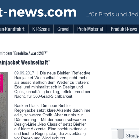
en-Rundfahrt
KT-Szene
Gravel
Profi-Material
Produkt-News
 mit dem "Eurobike Award 2017"
Rainjacket Wechselhaft"
09.09.2017 |
Die neue Biehler "Reflective
Rainjacket Wechselhaft" verspricht mehr
als ausschließlich dem Wetter zu trotzen:
Edel und minimalistisch in Design und
Optik, unauffällig bei Tag, reflektierend bei
Nacht, für 360-Grad-Sichtbarkeit.
Back in black: Die neue Biehler-
Regenjacke setzt klare Akzente durch ihre
edle, schwarze Optik. Aber nur bis zur
Dämmerung... Mit der neuen schwarzen
Design-Linie „Neo Classic“ setzt Biehler
auf klare Akzente. Eine hochfunktionelle
und leichte Regenjacke, die zuverlässig
Steady
vor Regen und Wind schützt.