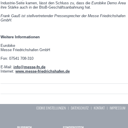
Industrie-Seite kamen, lässt den Schluss zu, dass die
Eurobike Demo Area
ihre Stärke auch in der BtoB-Geschäftsanbahnung hat.
Frank Gauß ist stellvertretender Pressesprecher der Messe Friedrichshafen
GmbH.
Weitere Informationen
Eurobike
Messe Friedrichshafen GmbH
Fon: 07541 708-310
E-Mail:
info@messe-fn.de
Internet:
www.messe-friedrichshafen.de
COOKIE EINSTELLUNGEN
|
DATENSCHUTZ
|
KONTAKT
|
IMPRESSUM
RUBRIKEN
SONDERSEITEN