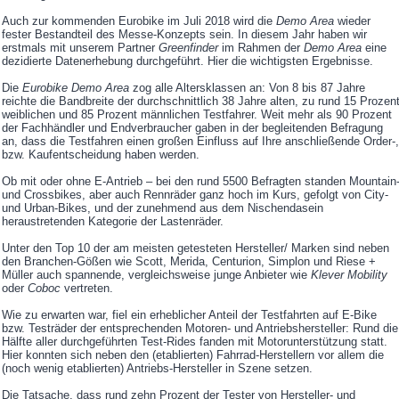
Auch zur kommenden Eurobike im Juli 2018 wird die
Demo Area
wieder
fester Bestandteil des Messe-Konzepts sein. In diesem Jahr haben wir
erstmals mit unserem Partner
Greenfinder
im Rahmen der
Demo Area
eine
dezidierte Datenerhebung durchgeführt. Hier die wichtigsten Ergebnisse.
Die
Eurobike Demo Area
zog alle Altersklassen an: Von 8 bis 87 Jahre
reichte die Bandbreite der durchschnittlich 38 Jahre alten, zu rund 15 Prozen
weiblichen und 85 Prozent männlichen Testfahrer. Weit mehr als 90 Prozent
der Fachhändler und Endverbraucher gaben in der begleitenden Befragung
an, dass die Testfahren einen großen Einfluss auf Ihre anschließende Order-,
bzw. Kaufentscheidung haben werden.
Ob mit oder ohne E-Antrieb – bei den rund 5500 Befragten standen Mountain
und Crossbikes, aber auch Rennräder ganz hoch im Kurs, gefolgt von City-
und Urban-Bikes, und der zunehmend aus dem Nischendasein
heraustretenden Kategorie der Lastenräder.
Unter den Top 10 der am meisten getesteten Hersteller/ Marken sind neben
den Branchen-Gößen wie Scott, Merida, Centurion, Simplon und Riese +
Müller auch spannende, vergleichsweise junge Anbieter wie
Klever Mobility
oder
Coboc
vertreten.
Wie zu erwarten war, fiel ein erheblicher Anteil der Testfahrten auf E-Bike
bzw. Testräder der entsprechenden Motoren- und Antriebshersteller: Rund die
Hälfte aller durchgeführten Test-Rides fanden mit Motorunterstützung statt.
Hier konnten sich neben den (etablierten) Fahrrad-Herstellern vor allem die
(noch wenig etablierten) Antriebs-Hersteller in Szene setzen.
Die Tatsache, dass rund zehn Prozent der Tester von Hersteller- und