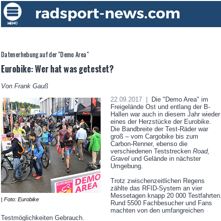
Datenerhebung auf der "Demo Area"
Eurobike: Wer hat was getestet?
Von Frank Gauß
22.09.2017 |
Die "Demo Area" im
Freigelände Ost und entlang der B-
Hallen war auch in diesem Jahr wieder
eines der Herzstücke der Eurobike.
Die Bandbreite der Test-Räder war
groß – vom Cargobike bis zum
Carbon-Renner, ebenso die
verschiedenen Teststrecken
Road,
Gravel
und Gelände in nächster
Umgebung.
Trotz zwischenzeitlichen Regens
zählte das RFID-System an vier
Messetagen knapp 20 000 Testfahrten
| Foto: Eurobike
Rund 5500 Fachbesucher und Fans
machten von den umfangreichen
Testmöglichkeiten Gebrauch.