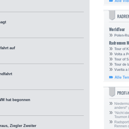
Alle Vi
RADRE
sagt
WorldTour
Polen-Ru
Radrennen 
ahrt auf
Tour of
Volta a P
Tour of 
Tour de 
Vuelta a
ndfahrt
Alle Te
PROFI
WM hat begonnen
Niedermai
anders!“
|
“Nicht ide
Tournon 
Radsport 
aus, Ziegler Zweiter
Rennen 