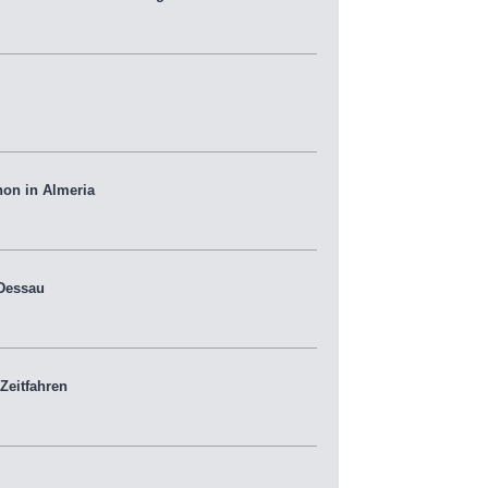
hon in Almeria
 Dessau
Zeitfahren