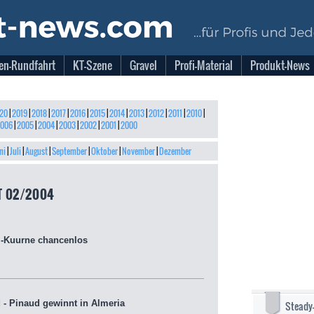
en-Rundfahrt
KT-Szene
Gravel
Profi-Material
Produkt-News
20
|
2019
|
2018
|
2017
|
2016
|
2015
|
2014
|
2013
|
2012
|
2011
|
2010
|
006
|
2005
|
2004
|
2003
|
2002
|
2001
|
2000
ni
|
Juli
|
August
|
September
|
Oktober
|
November
|
Dezember
T 02/2004
-Kuurne chancenlos
 - Pinaud gewinnt in Almeria
Steady