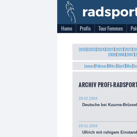
Home
Profis
Tour Femmes
Pol
2026
|
2025
|
2024
|
2023
|
2022
|
2021
|
20
2009
|
2008
|
2007
|
2
Januar
|
Februar
|
März
|
April
|
Mai
|
Ju
ARCHIV PROFI-RADSPOR
29.02.2004
Deutsche bei Kuurne-Brüssel
29.02.2004
Ullrich mit ruhigem Einstand