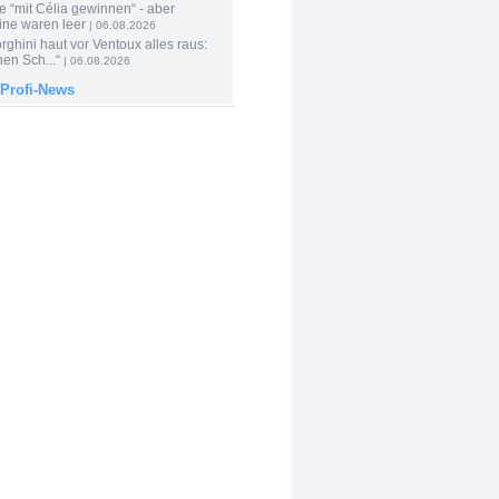
e “mit Célia gewinnen“ - aber
ine waren leer
| 06.08.2026
ghini haut vor Ventoux alles raus:
en Sch...“
| 06.08.2026
 Profi-News