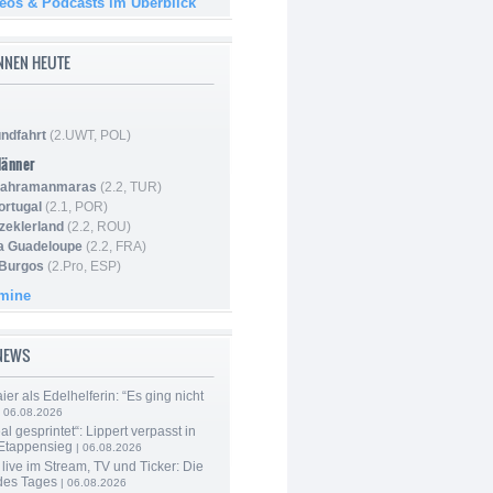
deos & Podcasts im Überblick
NNEN HEUTE
ndfahrt
(2.UWT, POL)
Männer
 Kahramanmaras
(2.2, TUR)
ortugal
(2.1, POR)
Szeklerland
(2.2, ROU)
la Guadeloupe
(2.2, FRA)
 Burgos
(2.Pro, ESP)
rmine
-NEWS
er als Edelhelferin: “Es ging nicht
 06.08.2026
al gesprintet“: Lippert verpasst in
Etappensieg
| 06.08.2026
live im Stream, TV und Ticker: Die
des Tages
| 06.08.2026