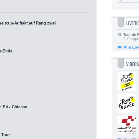
LIVE-T
eltcup-Auftakt auf Rang zwei
Tour de
7. Etappe
Alle Liv
e-Ende
VIDEOS
 Prix Chiasso
 Tour