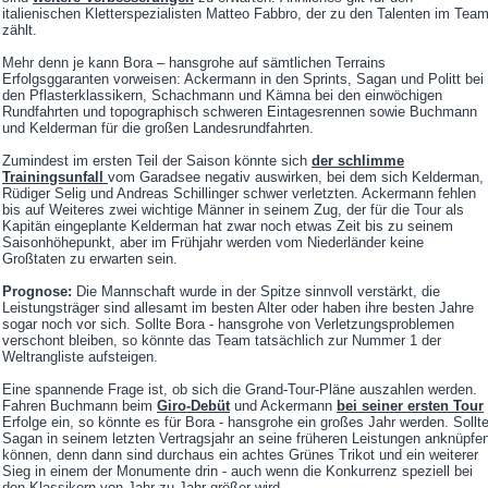
italienischen Kletterspezialisten Matteo Fabbro, der zu den Talenten im Tea
zählt.
Mehr denn je kann Bora – hansgrohe auf sämtlichen Terrains
Erfolgsggaranten vorweisen: Ackermann in den Sprints, Sagan und Politt bei
den Pflasterklassikern, Schachmann und Kämna bei den einwöchigen
Rundfahrten und topographisch schweren Eintagesrennen sowie Buchmann
und Kelderman für die großen Landesrundfahrten.
Zumindest im ersten Teil der Saison könnte sich
der schlimme
Trainingsunfall
vom Garadsee negativ auswirken, bei dem sich Kelderman,
Rüdiger Selig und Andreas Schillinger schwer verletzten. Ackermann fehlen
bis auf Weiteres zwei wichtige Männer in seinem Zug, der für die Tour als
Kapitän eingeplante Kelderman hat zwar noch etwas Zeit bis zu seinem
Saisonhöhepunkt, aber im Frühjahr werden vom Niederländer keine
Großtaten zu erwarten sein.
Prognose:
Die Mannschaft wurde in der Spitze sinnvoll verstärkt, die
Leistungsträger sind allesamt im besten Alter oder haben ihre besten Jahre
sogar noch vor sich. Sollte Bora - hansgrohe von Verletzungsproblemen
verschont bleiben, so könnte das Team tatsächlich zur Nummer 1 der
Weltrangliste aufsteigen.
Eine spannende Frage ist, ob sich die Grand-Tour-Pläne auszahlen werden.
Fahren Buchmann beim
Giro-Debüt
und Ackermann
bei seiner ersten Tour
Erfolge ein, so könnte es für Bora - hansgrohe ein großes Jahr werden. Sollt
Sagan in seinem letzten Vertragsjahr an seine früheren Leistungen anknüpfe
können, denn dann sind durchaus ein achtes Grünes Trikot und ein weiterer
Sieg in einem der Monumente drin - auch wenn die Konkurrenz speziell bei
den Klassikern von Jahr zu Jahr größer wird.