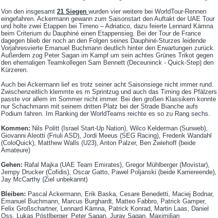
Von den insgesamt
21 Siegen
wurden vier weitere bei WorldTour-Rennen
eingefahren. Ackermann gewann zum Saisonstart den Auftakt der UAE Tour
und holte zwei Etappen bei Tirreno – Adriatico, dazu feierte Lennard Kämna
beim Criterium du Dauphiné einen Etappensieg. Bei der Tour de France
dagegen blieb der noch an den Folgen seines Dauphiné-Sturzes leidende
Vorjahresvierte Emanuel Buchmann deutlich hinter den Erwartungen zurück.
Außerdem zog Peter Sagan im Kampf um sein achtes Grünes Trikot gegen
den ehemaligen Teamkollegen Sam Bennett (Deceuninck - Quick-Step) den
Kürzeren.
Auch bei Ackermann lief es trotz seiner acht Saisonsiege nicht immer rund.
Zwischenzeitlich klemmte es m Sprintzug und auch das Timing des Pfälzers
passte vor allem im Sommer nicht immer. Bei den großen Klassikern konnte
nur Schachmann mit seinem dritten Platz bei der Strade Bianche aufs
Podium fahren. Im Ranking der WorldTeams reichte es so zu Rang sechs.
Kommen:
Nils Politt (Israel Start-Up Nation), Wilco Kelderman (Sunweb),
Giovanni Aleotti (Friuli ASD), Jordi Meeus (SEG Racing), Frederik Wandahl
(ColoQuick), Matthew Walls (U23), Anton Palzer, Ben Zwiehoff (beide
Amateure)
Gehen:
Rafal Majka (UAE Team Emirates), Gregor Mühlberger (Movistar),
Jempy Drucker (Cofidis), Oscar Gatto, Pawel Poljanski (beide Karriereende),
Jay McCarthy (Ziel unbekannt)
Bleiben:
Pascal Ackermann, Erik Baska, Cesare Benedetti, Maciej Bodnar,
Emanuel Buchmann, Marcus Burghardt, Matteo Fabbro, Patrick Gamper,
Felix Großschartner, Lennard Kämna, Patrick Konrad, Martin Laas, Daniel
Oss, Lukas Pöstlberger, Peter Sagan, Juray Sagan, Maximilian