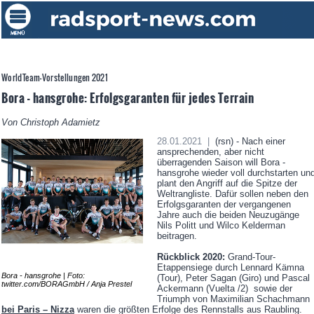
WorldTeam-Vorstellungen 2021
Bora - hansgrohe: Erfolgsgaranten für jedes Terrain
Von Christoph Adamietz
28.01.2021 |
(rsn) - Nach einer
ansprechenden, aber nicht
überragenden Saison will Bora -
hansgrohe wieder voll durchstarten un
plant den Angriff auf die Spitze der
Weltrangliste. Dafür sollen neben den
Erfolgsgaranten der vergangenen
Jahre auch die beiden Neuzugänge
Nils Politt und Wilco Kelderman
beitragen.
Rückblick 2020:
Grand-Tour-
Etappensiege durch Lennard Kämna
Bora - hansgrohe | Foto:
(Tour), Peter Sagan (Giro) und Pascal
twitter.com/BORAGmbH / Anja Prestel
Ackermann (Vuelta /2) sowie der
Triumph von Maximilian Schachmann
bei Paris – Nizza
waren die größten Erfolge des Rennstalls aus Raubling.