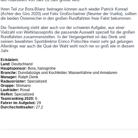
Ihren Teil zur Bora-Bilanz beitragen können auch wieder Patrick Konrad
(Achter des Giro 2020) und Felix Großschartner (Neunter der Vuelta), sollten
die beiden Österreicher in den großen Rundfahrten freie Fahrt bekommen.
Die Teamleitung steht aber auch vor der schweren Aufgabe, aus einer
Vielzahl von Weltklasseprofis die passende Auswahl speziell für die großen
Rundfahrten zusammenstellen. In der Vergangenheit ist das Denk und
seinem bewährten Sportdirektor Enrico Poitschke meist sehr gut gelungen.
Allerdings war auch die Qual der Wahl wohl noch nie so groß wie in diesem
Jahr.
Eckdaten:
Land:
Deutschland
Hauptsponsor:
Bora, hansgrohe
Branche:
Dunstabzüge und Kochfelder, Wasserhähne und Armaturen
Manager:
Ralph Denk
Radausrüster:
Specialized
Gruppe:
Shimano
Laufräder:
Roval
Reifen:
Specialized
Teamranking 2020:
6.
Fahrer im Aufgebot:
29
Durchschnittsalter:
27,2