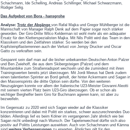
Schachmann, Ide Schelling, Andreas Schillinger, Michael Schwarzmann,
Rüdiger Selig.
Das Aufgebot von Bora - hansgrohe
Analyse:
Trotz der Abgänge
von Rafal Majka und Gregor Mühlberger ist die
Mannschaft von Manager Ralph Denk auf dem Papier sogar noch stärker
geworden. Der Giro-Dritte Wilco Kelderman ist wohl mehr als ein adäquater
Ersatz für den Kletterspezialisten Majka. Mit Nils Politt wird das Team in den
Klassikern und den Zeitfahren stärker. So werden bei den
Kopfsteinpflasterrennen auch der Verlust von Jempy Drucker und Oscar
Gatto zu verkraften sein.
Gespannt sein darf man auf die bisher unbekannten Deutschen Anton Palzer
und Ben Zwiehoff, die aus dem Skibergsteigen (Palzer) und dem
Mountainbike zum Straßenradsport wechseln und die zumindest mit ihren
Trainingswerten bereits jetzt überzeugen. Mit Jordi Meeus hat Denk zudem
einen talentierten Sprinter an Bord geholt, der hinter Ackermann und Sagan i
den Massensprints die dritte Option sein dürfte. Von den weiteren
Neuzugängen konnte vor allem der Italienische U23-Meister Giovanni Aleotti
mit seinem vierten Platz beim U23-Giro überzeugen. Ob er schon als
wichtiger Berghelfer beim Giro für Buchmann agieren kann, ist aber zu
bezweifeln.
Im Gegensatz zu 2020 wird sich Sagan wieder auf die Klassiker
konzentrieren und dabei mit Politt ein starkes, schwer auszurechnendes Duo
bilden. Allerdings lief es beim Kölner im vergangenen Jahr ähnlich wie bei
Sagan nicht unbedingt nach Wunsch. Der Tapetenwechsel dürfte sich also
positiv auf Politts Leistungen auswirken. Auch von Schachmann und Kämna
sind
weitere Verbesserungen
zu erwarten. Ähnliches gilt für den