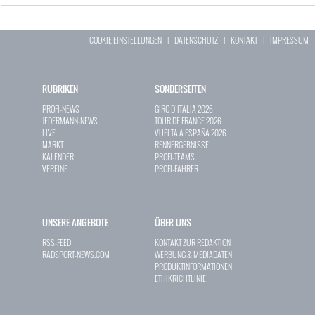
COOKIE EINSTELLUNGEN
|
DATENSCHUTZ
|
KONTAKT
|
IMPRESSUM
RUBRIKEN
SONDERSEITEN
PROFI-NEWS
GIRO D`ITALIA 2026
JEDERMANN-NEWS
TOUR DE FRANCE 2026
LIVE
VUELTA A ESPAÑA 2026
MARKT
RENNERGEBNISSE
KALENDER
PROFI-TEAMS
VEREINE
PROFI-FAHRER
UNSERE ANGEBOTE
ÜBER UNS
RSS-FEED
KONTAKT ZUR REDAKTION
RADSPORT-NEWS.COM
WERBUNG & MEDIADATEN
PRODUKTINFORMATIONEN
ETHIKRICHTLINIE