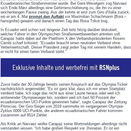
Ecuadorianischer Straßenmeister wurde. Bei Gent-Wevelgem zog Narvaez
sich Ende März allerdings eine Gehirnerschütterung zu, die ihn zu einer
wochenlangen Pause zwang. Aus der kehrte er erst zum Giro d’Italia zurück,
wo er am 4. Mai
prompt den Auftakt
vor Maximilian Schachmann (Bora –
hansgrohe) gewann und danach einen Tag das Rosa Trikot trug.
In Ecuador wird schon seit längerer Zeit teils hitzig darüber diskutiert,
welcher Fahrer in den Olympischen Straßenwettbewerben antreten soll.
Carapaz hatte dabei auf der Plattform X den Verbandspräsidenten Rosero
Cambi scharf kritisiert: “Ecuador braucht einen neutralen Verband ohne
Vetternwirtschaft. Dieser Präsident zeigt jeden Tag mit seinem Handeln, das
er nicht für einen fairen Verband steht.“
Zuvor hatte der 30-Jährige bereits seinen Anspruch auf das Olympia-Ticker
nachdrücklich angemeldet: “Es ist ganz klar, dass ich mir einen Startplatz
verdient habe. Ich sage das nicht aus einer Laune heraus oder weil ich
amtierender Olympiasieger bin, sondern weil ich fast 50 Prozent der
ecuadorianischen UCI-Punkte gewonnen habe“, sagte Carapaz der Zeitung
Primicias. Der Giro-Sieger von 2019 sammelte im vergangenen Olympia-
Zyklus 6009 UCI-Punkte, die anderen ecuadorianischen Fahrer kommen
zusammen auf 8514 Zähler.
Als Kritik an Narvaez wollte Carapaz seine Wortmeldungen allerdings nicht
verstanden wissen. “Ich habe großen Respekt vor Jhonatan. Er ist ein