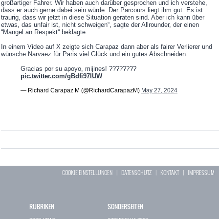
großartiger Fahrer. Wir haben auch darüber gesprochen und ich verstehe,
dass er auch gerne dabei sein würde. Der Parcours liegt ihm gut. Es ist
traurig, dass wir jetzt in diese Situation geraten sind. Aber ich kann über
etwas, das unfair ist, nicht schweigen“, sagte der Allrounder, der einen
“Mangel an Respekt“ beklagte.
In einem Video auf X zeigte sich Carapaz dann aber als fairer Verlierer und
wünsche Narvaez für Paris viel Glück und ein gutes Abschneiden.
Gracias por su apoyo, mijines! ????????
pic.twitter.com/gBdfi97lUW
— Richard Carapaz M (@RichardCarapazM)
May 27, 2024
COOKIE EINSTELLUNGEN
|
DATENSCHUTZ
|
KONTAKT
|
IMPRESSUM
RUBRIKEN
SONDERSEITEN