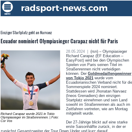
Einziger Startplatz geht an Narvaez
Ecuador nominiert Olympiasieger Carapaz nicht für Paris
28.05.2024 |
(rsn) – Olympiasieger
Richard Carapaz (EF Education –
EasyPost) wird bei den Olympischen
Spielen von Paris seinen Titel im
Straßenrennen nicht verteidigen
können. Der
Goldmedaillengewinner
von Tokio 2021
wurde vom
Ecuadorianischen Verband nicht für di
Sommerspiele 2024 nominiert.
Stattdessen wird Jhonatan Narvaez
(Ineos Grenadiers) den einzigen
Startplatz einnehmen und sein Land
sowohl im Straßenrennen als auch im
Zeitfahren vertreten, wie am Montag
mitgeteilt wurde.
Richard Carapaz wurde 2021 in Tokio
Olympiasieger im Straßenrennen. | Foto:
Cor Vos
Der 27-Jährige blickt auf eine starke
erste Saisonhälfte zurück, in der er
zunächst Gesamtzweiter der Tour Down Under und kurz darauf