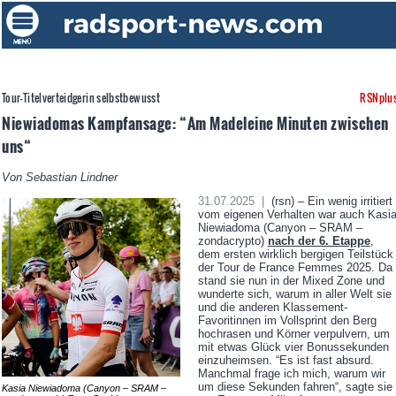
Tour-Titelverteidgerin selbstbewusst
RSNplu
Niewiadomas Kampfansage: “Am Madeleine Minuten zwischen
uns“
Von Sebastian Lindner
31.07.2025 |
(rsn) – Ein wenig irritiert
vom eigenen Verhalten war auch Kasi
Niewiadoma (Canyon – SRAM –
zondacrypto)
nach der 6. Etappe
,
dem ersten wirklich bergigen Teilstück
der Tour de France Femmes 2025. Da
stand sie nun in der Mixed Zone und
wunderte sich, warum in aller Welt sie
und die anderen Klassement-
Favoritinnen im Vollsprint den Berg
hochrasen und Körner verpulvern, um
mit etwas Glück vier Bonussekunden
einzuheimsen. “Es ist fast absurd.
Manchmal frage ich mich, warum wir
um diese Sekunden fahren“, sagte sie
Kasia Niewiadoma (Canyon – SRAM –