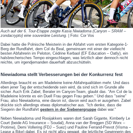
Auch auf der 6. Tour-Etappe zeigte Kasia Niwiadoma (Canyon – SRAM –
zondacrypto) eine souveräne Leistung.
| Foto: Cor Vos
Dabei hatte die Polnische Meisterin in der Abfahrt vom ersten Kategorie-1-
Berg der Rundfahrt, dem Col du Beal, gemeinsam mit einer der vielleicht
besten Abfahrerin im Peloton, Cédrine Kerbaol (EF Education – Oatly), ein
halsbrecherisches Tempo eingeschlagen, was letztlich aber dennoch nicht
reichte, um irgendjemanden dauerhaft abzuschütteln.
Niewiadoma stellt Verbesserungen bei der Konkurrenz fest
Allerdings braucht es am Madeleine keine Abfahrqualitäten mehr. Und dass
eben jener Tag der entscheidende sein wird, da sind sich im Grunde alle
sicher. Auch Erik Zabel, Berater im Canyon-Team, glaubt das. “Am Col de la
Madeleine könnte es ein Duell Frau gegen Frau geben.“ Und dass "seine"
Frau, also Niewiadoma, eine davon ist, davon wird auch er ausgehen. Zabel
drückte sich allerdings etwas diplomatischer aus. “Ich denke, dass die
Siegerin der Rundfahrt
gestern in der Siebenergruppe
dabei war.“
Neben Niewiadoma und Rooijakkers waren dort Sarah Gigante, Kimberly Le
Court (beide AG Insurance – Soudal), Anna van der Breggen (SD Worx –
Protime), Demi Vollering (FDJ – Suez) und Pauline Ferrand-Prevot (Visma –
Lease a Bike) dabei. Es ist nicht allzu gewagt, die letztliche Gewinnerin des