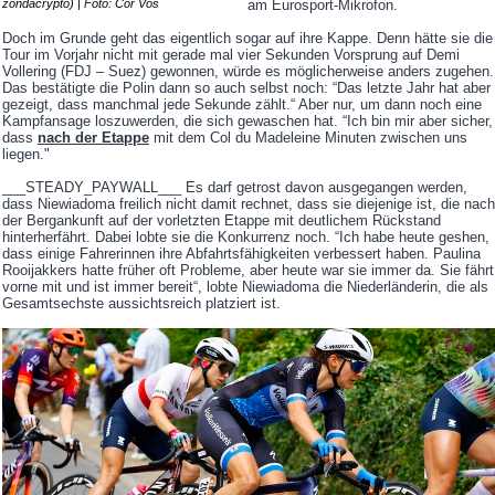
am Eurosport-Mikrofon.
zondacrypto) | Foto: Cor Vos
Doch im Grunde geht das eigentlich sogar auf ihre Kappe. Denn hätte sie die
Tour im Vorjahr nicht mit gerade mal vier Sekunden Vorsprung auf Demi
Vollering (FDJ – Suez) gewonnen, würde es möglicherweise anders zugehen.
Das bestätigte die Polin dann so auch selbst noch: “Das letzte Jahr hat aber
gezeigt, dass manchmal jede Sekunde zählt.“ Aber nur, um dann noch eine
Kampfansage loszuwerden, die sich gewaschen hat. “Ich bin mir aber sicher,
dass
nach der Etappe
mit dem Col du Madeleine Minuten zwischen uns
liegen."
___STEADY_PAYWALL___ Es darf getrost davon ausgegangen werden,
dass Niewiadoma freilich nicht damit rechnet, dass sie diejenige ist, die nach
der Bergankunft auf der vorletzten Etappe mit deutlichem Rückstand
hinterherfährt. Dabei lobte sie die Konkurrenz noch. “Ich habe heute geshen,
dass einige Fahrerinnen ihre Abfahrtsfähigkeiten verbessert haben. Paulina
Rooijakkers hatte früher oft Probleme, aber heute war sie immer da. Sie fährt
vorne mit und ist immer bereit“, lobte Niewiadoma die Niederländerin, die als
Gesamtsechste aussichtsreich platziert ist.