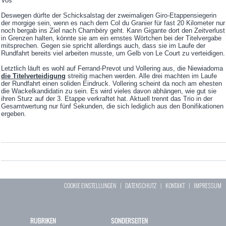
Vos
Deswegen dürfte der Schicksalstag der zweimaligen Giro-Etappensiegerin
der morgige sein, wenn es nach dem Col du Granier für fast 20 Kilometer nur
noch bergab ins Ziel nach Chambéry geht. Kann Gigante dort den Zeitverlust
in Grenzen halten, könnte sie am ein ernstes Wörtchen bei der Titelvergabe
mitsprechen. Gegen sie spricht allerdings auch, dass sie im Laufe der
Rundfahrt bereits viel arbeiten musste, um Gelb von Le Court zu verteidigen.
Letztlich läuft es wohl auf Ferrand-Prevot und Vollering aus, die Niewiadoma
die Titelverteidigung
streitig machen werden. Alle drei machten im Laufe
der Rundfahrt einen soliden Eindruck. Vollering scheint da noch am ehesten
die Wackelkandidatin zu sein. Es wird vieles davon abhängen, wie gut sie
ihren Sturz auf der 3. Etappe verkraftet hat. Aktuell trennt das Trio in der
Gesamtwertung nur fünf Sekunden, die sich lediglich aus den Bonifikationen
ergeben.
COOKIE EINSTELLUNGEN
|
DATENSCHUTZ
|
KONTAKT
|
IMPRESSUM
RUBRIKEN
SONDERSEITEN