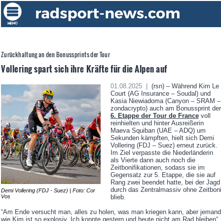
Zurückhaltung an den Bonussprints der Tour
Vollering spart sich ihre Kräfte für die Alpen auf
01.08.2025 |
(rsn) – Während Kim Le
Court (AG Insurance – Soudal) und
Kasia Niewiadoma (Canyon – SRAM –
zondacrypto) auch am Bonussprint der
6. Etappe der Tour de France
voll
reinhielten und hinter Ausreißerin
Maeva Squiban (UAE – ADQ) um
Sekunden kämpften, hielt sich Demi
Vollering (FDJ – Suez) erneut zurück.
Im Ziel verpasste die Niederländerin
als Vierte dann auch noch die
Zeitbonifikationen, sodass sie im
Gegensatz zur 5. Etappe, die sie auf
Rang zwei beendet hatte, bei der Jagd
durch das Zentralmassiv ohne Zeitbon
Demi Vollering (FDJ - Suez) | Foto: Cor
blieb.
Vos
“Am Ende versucht man, alles zu holen, was man kriegen kann, aber jemand
wie Kim ist so explosiv. Ich konnte gestern und heute nicht am Rad bleiben“,