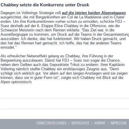
Chabbey setzte die Konkurrenz unter Druck
Dagegen ist Vollerings Strategie voll
auf die letzten beiden Alpenetappen
ausgerichtet, die mit Bergankünften am Col de La Madeleine und in Chatel
enden. Um ihre Konkurrentinnen vorher schon zu ermüden, schickte FDJ –
Suez deshalb auf der 6. Etappe Elise Chabbey in die Offensive, wie die
Schweizer Meisterin nach dem Rennen erklärte. “Das Ziel war, in die
Ausreißergruppe zu kommen, um Druck auf die Teams in der Gesamtwertun
auszuüben. Ich denke, das hat funktioniert. Wir haben Druck gemacht, und
das hat das Rennen hart gemacht. Ich hoffe, das hat die anderen Teams
ermüdet.“
Als erfreulicher Nebeneffekt gelang es Chabbey, ihre Führung in der
Bergwertung auszubauen. Damit hat FDJ – Suez nun sogar die Chance,
neben dem Gelben auch das Gepunktete Trikot zu erobern. Ihrer Kapitänin
Vollering nämlich stellte Chabbey ein erstklassiges Zeugnis aus. “Demi
schlägt sich wirklich gut. Vor allem auf den langen Anstiegen wird sie zeigen
können, dass sie in guter Form ist“, zeigte sich Chabbey mit Blick auf die
Alpen optimistisch.
COOKIE EINSTELLUNGEN
|
DATENSCHUTZ
|
KONTAKT
|
IMPRESSUM