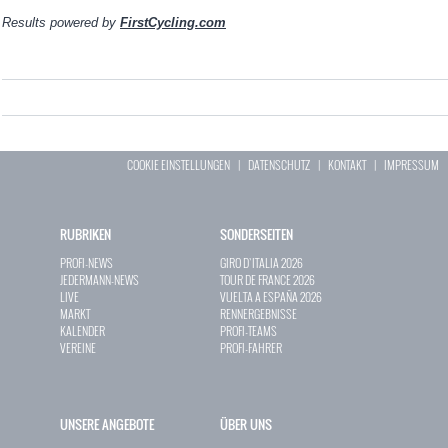
Results powered by
FirstCycling.com
COOKIE EINSTELLUNGEN
|
DATENSCHUTZ
|
KONTAKT
|
IMPRESSUM
RUBRIKEN
SONDERSEITEN
PROFI-NEWS
GIRO D`ITALIA 2026
JEDERMANN-NEWS
TOUR DE FRANCE 2026
LIVE
VUELTA A ESPAÑA 2026
MARKT
RENNERGEBNISSE
KALENDER
PROFI-TEAMS
VEREINE
PROFI-FAHRER
UNSERE ANGEBOTE
ÜBER UNS