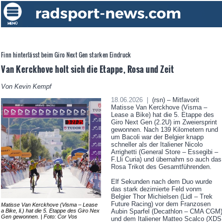
Finn hinterlässt beim Giro Next Gen starken Eindruck
Van Kerckhove holt sich die Etappe, Rosa und Zeit
Von Kevin Kempf
18.06.2026 |
(rsn) – Mitfavorit
Matisse Van Kerckhove (Visma –
Lease a Bike) hat die 5. Etappe des
Giro Next Gen (2.2U) im Zweiersprint
gewonnen. Nach 139 Kilometern rund
um Bacoli war der Belgier knapp
schneller als der Italiener Nicolo
Arrighetti (General Store – Essegibi –
F.Lli Curia) und übernahm so auch das
Rosa Trikot des Gesamtführenden.
Elf Sekunden nach dem Duo wurde
das stark dezimierte Feld vonm
Belgier Thor Michielsen (Lidl – Trek
Future Racing) vor dem Franzosen
Matisse Van Kerckhove (Visma – Lease
a Bike, li.) hat die 5. Etappe des Giro Nex
Aubin Sparfel (Decathlon – CMA CGM
Gen gewonnen. | Foto: Cor Vos
und dem Italiener Matteo Scalco (XDS