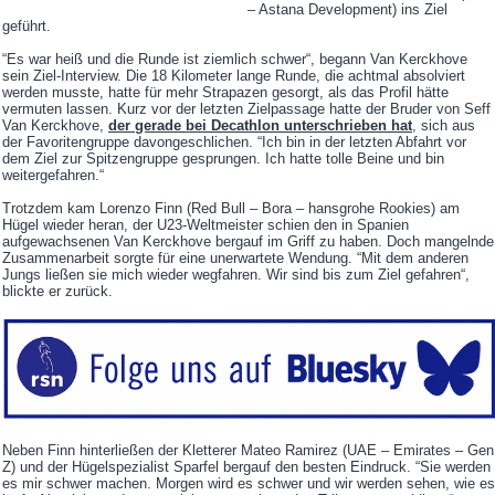
– Astana Development) ins Ziel
geführt.
“Es war heiß und die Runde ist ziemlich schwer“, begann Van Kerckhove
sein Ziel-Interview. Die 18 Kilometer lange Runde, die achtmal absolviert
werden musste, hatte für mehr Strapazen gesorgt, als das Profil hätte
vermuten lassen. Kurz vor der letzten Zielpassage hatte der Bruder von Seff
Van Kerckhove,
der gerade bei Decathlon unterschrieben hat
, sich aus
der Favoritengruppe davongeschlichen. “Ich bin in der letzten Abfahrt vor
dem Ziel zur Spitzengruppe gesprungen. Ich hatte tolle Beine und bin
weitergefahren.“
Trotzdem kam Lorenzo Finn (Red Bull – Bora – hansgrohe Rookies) am
Hügel wieder heran, der U23-Weltmeister schien den in Spanien
aufgewachsenen Van Kerckhove bergauf im Griff zu haben. Doch mangelnde
Zusammenarbeit sorgte für eine unerwartete Wendung. “Mit dem anderen
Jungs ließen sie mich wieder wegfahren. Wir sind bis zum Ziel gefahren“,
blickte er zurück.
Neben Finn hinterließen der Kletterer Mateo Ramirez (UAE – Emirates – Gen
Z) und der Hügelspezialist Sparfel bergauf den besten Eindruck. “Sie werden
es mir schwer machen. Morgen wird es schwer und wir werden sehen, wie es