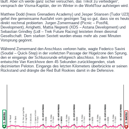
läuft. Aber ich werde ganz sicher versuchen, das Trikot zu verteidigen“,
versprach der Visma-Kapitän, der im Winter in die WorldTour aufsteigen wird.
Matthew Dodd (Ineos Grenadiers Academy) und Jesper Stiansen (Tudor U23
gefiel ihre gemeinsame Ausfahrt vom gestrigen Tag so gut, dass sie es heut
direkt nochmal probierten. Jurgen Zomermaand (Picnic – PostNL
Development), Arrighetti, Mattia Negrenti (XDS – Astana Development) und
Sebastian Grindley (Lidl – Trek Future Racing) leisteten ihnen diesmal
Gesellschaft. Dem starken Sextett wurden etwas mehr als zwei Minuten
Vorsprung gegönnt.
Während Zomermand den Anschluss verloren hatte, wagte Federico Savini
(Soudal – Quick-Step) in der vorletzten Passage der Hügelzone den Sprung,
den er eingangs der Schlussrunde erfolgreich abschloss. In dem Moment
entwischte Van Kerckhove dem 45 Sekunden zurückliegenden, stark
dezimierten Peloton. Eingangs des letzten Kilometers überbrückte er seinen
Rückstand und drängte die Red Bull Rookies damit in die Defensive.