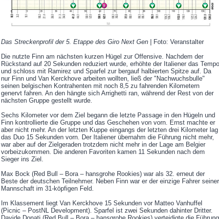
Das Streckenprofil der 5. Etappe des Giro Next Gen
| Foto: Veranstalter
Die nutzte Finn am nächsten kurzen Hügel zur Offensive. Nachdem der
Rückstand auf 20 Sekunden reduziert wurde, erhöhte der Italiener das Temp
und schloss mit Ramirez und Sparfel zur bergauf halbierten Spitze auf. Da
nur Finn und Van Kerckhove arbeiten wollten, ließ der "Nachwuchsbulle"
seinen belgischen Kontrahenten mit noch 8,5 zu fahrenden Kilometern
genervt fahren. An den hängte sich Arrighetti ran, während der Rest von der
nächsten Gruppe gestellt wurde.
Sechs Kilometer vor dem Ziel begann die letzte Passage in den Hügeln und
Finn kontrollierte die Gruppe und das Geschehen von vorn. Ernst machte er
aber nicht mehr. An der letzten Kuppe eingangs der letzten drei Kilometer lag
das Duo 15 Sekunden vorn. Der Italiener übernahm die Führung nicht mehr,
war aber auf der Zielgeraden trotzdem nicht mehr in der Lage am Belgier
vorbeizukommen. Die anderen Favoriten kamen 11 Sekunden nach dem
Sieger ins Ziel.
Max Bock (Red Bull – Bora – hansgrohe Rookies) war als 32. erneut der
Beste der deutschen Teilnehmer. Neben Finn war er der einzige Fahrer seiner
Mannschaft im 31-köpfigen Feld.
Im Klassement liegt Van Kerckhove 15 Sekunden vor Matteo Vanhuffel
(Picnic – PostNL Development). Sparfel ist zwei Sekunden dahinter Dritter.
Davide Donati (Red Bull – Bora – hansgrohe Rookies) verteidigte die Führung