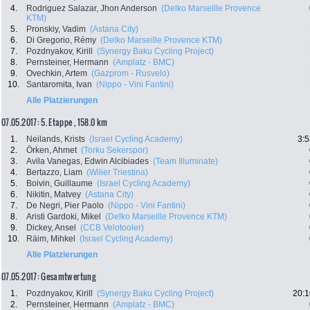
4.
Rodriguez Salazar, Jhon Anderson
(Delko Marseille Provence
KTM)
5.
Pronskiy, Vadim
(Astana City)
6.
Di Gregorio, Rémy
(Delko Marseille Provence KTM)
7.
Pozdnyakov, Kirill
(Synergy Baku Cycling Project)
8.
Pernsteiner, Hermann
(Amplatz - BMC)
9.
Ovechkin, Artem
(Gazprom - Rusvelo)
10.
Santaromita, Ivan
(Nippo - Vini Fantini)
Alle Platzierungen
07.05.2017: 5. Etappe , 158.0 km
1.
Neilands, Krists
(Israel Cycling Academy)
3:5
2.
Örken, Ahmet
(Torku Sekerspor)
3.
Avila Vanegas, Edwin Alcibiades
(Team Illuminate)
4.
Bertazzo, Liam
(Wilier Triestina)
5.
Boivin, Guillaume
(Israel Cycling Academy)
6.
Nikitin, Matvey
(Astana City)
7.
De Negri, Pier Paolo
(Nippo - Vini Fantini)
8.
Aristi Gardoki, Mikel
(Delko Marseille Provence KTM)
9.
Dickey, Ansel
(CCB Velotooler)
10.
Räim, Mihkel
(Israel Cycling Academy)
Alle Platzierungen
07.05.2017: Gesamtwertung
1.
Pozdnyakov, Kirill
(Synergy Baku Cycling Project)
20:1
2.
Pernsteiner, Hermann
(Amplatz - BMC)