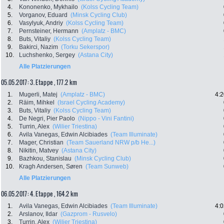
4.
Kononenko, Mykhailo
(Kolss Cycling Team)
5.
Vorganov, Eduard
(Minsk Cycling Club)
6.
Vasylyuk, Andriy
(Kolss Cycling Team)
7.
Pernsteiner, Hermann
(Amplatz - BMC)
8.
Buts, Vitaliy
(Kolss Cycling Team)
9.
Bakirci, Nazim
(Torku Sekerspor)
10.
Luchshenko, Sergey
(Astana City)
Alle Platzierungen
05.05.2017: 3. Etappe , 177.2 km
1.
Mugerli, Matej
(Amplatz - BMC)
4:2
2.
Räim, Mihkel
(Israel Cycling Academy)
3.
Buts, Vitaliy
(Kolss Cycling Team)
4.
De Negri, Pier Paolo
(Nippo - Vini Fantini)
5.
Turrin, Alex
(Wilier Triestina)
6.
Avila Vanegas, Edwin Alcibiades
(Team Illuminate)
7.
Mager, Christian
(Team Sauerland NRW p/b He...)
8.
Nikitin, Matvey
(Astana City)
9.
Bazhkou, Stanislau
(Minsk Cycling Club)
10.
Kragh Andersen, Søren
(Team Sunweb)
Alle Platzierungen
06.05.2017: 4. Etappe , 164.2 km
1.
Avila Vanegas, Edwin Alcibiades
(Team Illuminate)
4:0
2.
Arslanov, Ildar
(Gazprom - Rusvelo)
3.
Turrin, Alex
(Wilier Triestina)