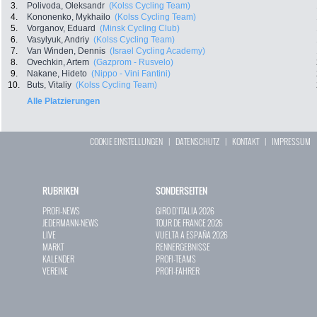
3.
Polivoda, Oleksandr
(Kolss Cycling Team)
4.
Kononenko, Mykhailo
(Kolss Cycling Team)
5.
Vorganov, Eduard
(Minsk Cycling Club)
6.
Vasylyuk, Andriy
(Kolss Cycling Team)
7.
Van Winden, Dennis
(Israel Cycling Academy)
8.
Ovechkin, Artem
(Gazprom - Rusvelo)
9.
Nakane, Hideto
(Nippo - Vini Fantini)
10.
Buts, Vitaliy
(Kolss Cycling Team)
Alle Platzierungen
COOKIE EINSTELLUNGEN
|
DATENSCHUTZ
|
KONTAKT
|
IMPRESSUM
RUBRIKEN
SONDERSEITEN
PROFI-NEWS
GIRO D`ITALIA 2026
JEDERMANN-NEWS
TOUR DE FRANCE 2026
LIVE
VUELTA A ESPAÑA 2026
MARKT
RENNERGEBNISSE
KALENDER
PROFI-TEAMS
VEREINE
PROFI-FAHRER