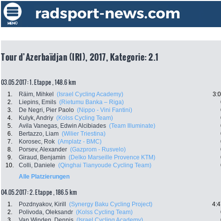
Tour d’Azerbaïdjan (IRI), 2017, Kategorie: 2.1
03.05.2017: 1. Etappe , 148.6 km
1.
Räim, Mihkel
(Israel Cycling Academy)
3:
2.
Liepins, Emils
(Rietumu Banka – Riga)
3.
De Negri, Pier Paolo
(Nippo - Vini Fantini)
4.
Kulyk, Andriy
(Kolss Cycling Team)
5.
Avila Vanegas, Edwin Alcibiades
(Team Illuminate)
6.
Bertazzo, Liam
(Wilier Triestina)
7.
Korosec, Rok
(Amplatz - BMC)
8.
Porsev, Alexander
(Gazprom - Rusvelo)
9.
Giraud, Benjamin
(Delko Marseille Provence KTM)
10.
Colli, Daniele
(Qinghai Tianyoude Cycling Team)
Alle Platzierungen
04.05.2017: 2. Etappe , 186.5 km
1.
Pozdnyakov, Kirill
(Synergy Baku Cycling Project)
4:4
2.
Polivoda, Oleksandr
(Kolss Cycling Team)
3.
Van Winden, Dennis
(Israel Cycling Academy)