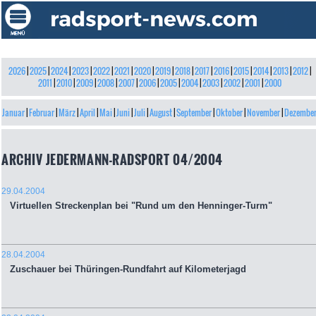
2026
|
2025
|
2024
|
2023
|
2022
|
2021
|
2020
|
2019
|
2018
|
2017
|
2016
|
2015
|
2014
|
2013
|
2012
|
2011
|
2010
|
2009
|
2008
|
2007
|
2006
|
2005
|
2004
|
2003
|
2002
|
2001
|
2000
Januar
|
Februar
|
März
|
April
|
Mai
|
Juni
|
Juli
|
August
|
September
|
Oktober
|
November
|
Dezembe
ARCHIV JEDERMANN-RADSPORT 04/2004
29.04.2004
Virtuellen Streckenplan bei "Rund um den Henninger-Turm"
28.04.2004
Zuschauer bei Thüringen-Rundfahrt auf Kilometerjagd