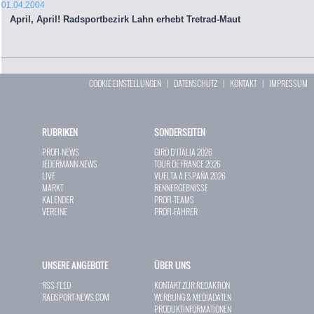
01.04.2004
April, April! Radsportbezirk Lahn erhebt Tretrad-Maut
COOKIE EINSTELLUNGEN
|
DATENSCHUTZ
|
KONTAKT
|
IMPRESSUM
RUBRIKEN
SONDERSEITEN
PROFI-NEWS
GIRO D`ITALIA 2026
JEDERMANN-NEWS
TOUR DE FRANCE 2026
LIVE
VUELTA A ESPAÑA 2026
MARKT
RENNERGEBNISSE
KALENDER
PROFI-TEAMS
VEREINE
PROFI-FAHRER
UNSERE ANGEBOTE
ÜBER UNS
RSS-FEED
KONTAKT ZUR REDAKTION
RADSPORT-NEWS.COM
WERBUNG & MEDIADATEN
PRODUKTINFORMATIONEN